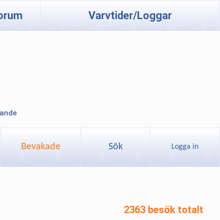
orum
Varvtider/Loggar
lande
Bevakade
Sök
Logga in
2363 besök totalt