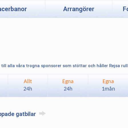
acerbanor
Arrangörer
F
 till alla våra trogna sponsorer som stöttar och håller Rejsa rul
Allt
Egna
Egna
24h
24h
1mån
ppade gatbilar