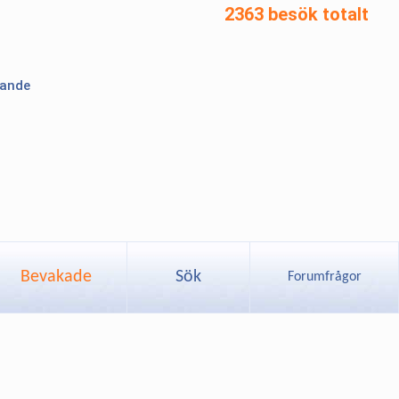
2363 besök totalt
lande
Bevakade
Sök
Forumfrågor