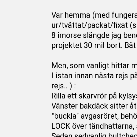
Var hemma (med fungerand
ur/tvättat/packat/fixat (
8 imorse slängde jag bene
projektet 30 mil bort. Bä
Men, som vanligt hittar 
Listan innan nästa rejs p
rejs.. ) :
Rilla ett skarvrör på kyl
Vänster bakdäck sitter åt
"buckla" avgasröret, behöv
LOCK över tändhattarna, 
Sedan sedvanlig bultchec