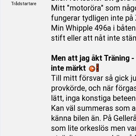
Trådstartare
Mitt "motoröra" som någ
fungerar tydligen inte på
Min Whipple 496a i båten
stift eller att nåt inte st
Men att jag åkt Träning - k
inte märkt
Till mitt försvar så gick 
provkörde, och när förgas
lätt, inga konstiga betee
Kan väl summeras som att j
känna bilen än. På Gellerå
som lite orkeslös men var