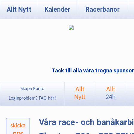
Allt Nytt
Kalender
Racerbanor
Tack till alla våra trogna sponso
Allt
Allt
Skapa Konto
Nytt
24h
Loginproblem? FAQ här!
Våra race- och banåkarb