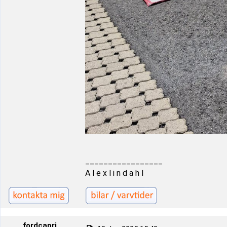
_________________
A l e x l i n d a h l
fordcapri