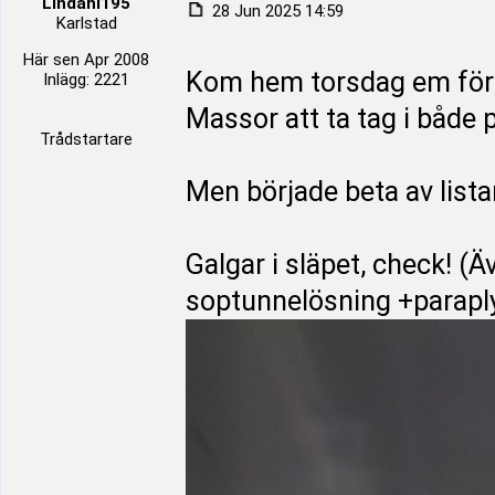
Lindahl195
28 Jun 2025 14:59
Karlstad
Här sen Apr 2008
Kom hem torsdag em för 
Inlägg: 2221
Massor att ta tag i både 
Trådstartare
Men började beta av listan
Galgar i släpet, check! (Ä
soptunnelösning +parapl