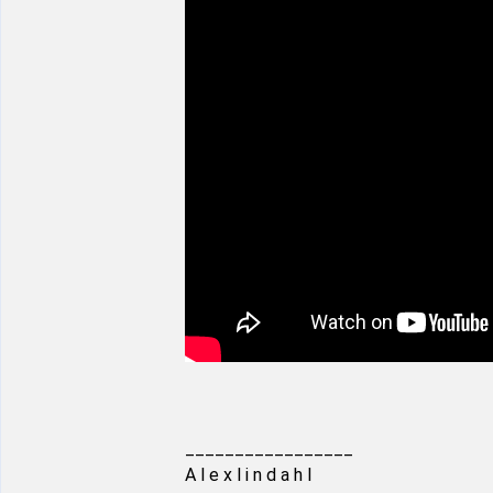
_________________
A l e x l i n d a h l