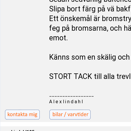
Slipa bort färg på vä bak
Ett önskemål är bromstryc
feg på bromsarna, och här 
emot.
Känns som en skälig och h
STORT TACK till alla trevl
_________________
A l e x l i n d a h l