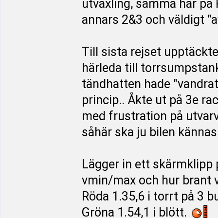
utväxling, samma här på 
annars 2&3 och väldigt "
Till sista rejset upptäckt
härleda till torrsumpstan
tändhatten hade "vandrat u
princip.. Åkte ut på 3e r
med frustration på utvarve
såhär ska ju bilen kännas!
Lägger in ett skärmklipp p
vmin/max och hur brant va
Röda 1.35,6 i torrt på 3 b
Gröna 1.54,1 i blött.