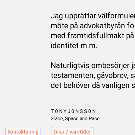
Jag upprättar välformule
möte på advokatbyrån för
med framtidsfullmakt på 
identitet m.m.
Naturligtvis ombesörjer j
testamenten, gåvobrev, 
det behöver då vanligen 
_________________
T 0 N Y J 0 N S S 0 N
Grace, Space and Pace.