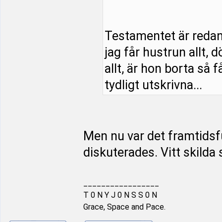
Testamentet är redan s
jag får hustrun allt, 
allt, är hon borta så f
tydligt utskrivna...
Men nu var det framtids
diskuterades. Vitt skilda 
_________________
T 0 N Y J 0 N S S 0 N
Grace, Space and Pace.