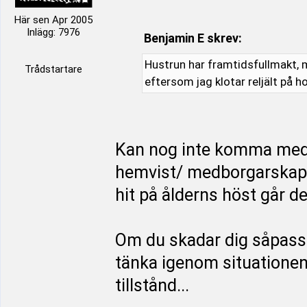
Här sen Apr 2005
Inlägg: 7976
Benjamin E skrev:
Hustrun har framtidsfullmakt, m
Trådstartare
eftersom jag klotar reljält på h
Kan nog inte komma med
hemvist/ medborgarskap i
hit på ålderns höst går d
Om du skadar dig såpass 
tänka igenom situationen f
tillstånd...