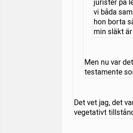
jurister på l
vi båda samt
hon borta så
min släkt är 
Men nu var det
testamente som
Det vet jag, det v
vegetativt tillstånd