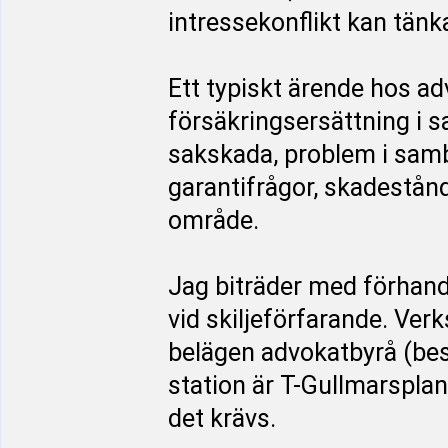
intressekonflikt kan tänk
Ett typiskt ärende hos a
försäkringsersättning i 
sakskada, problem i sam
garantifrågor, skadestån
område.
Jag biträder med förhand
vid skiljeförfarande. Ve
belägen advokatbyrå (be
station är T-Gullmarsplan
det krävs.