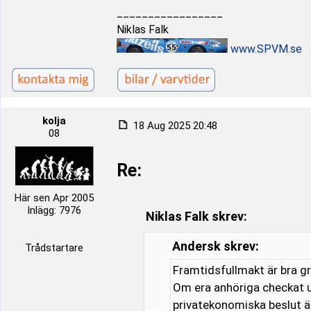
_________________
Niklas Falk
www.SPVM.se
kolja
18 Aug 2025 20:48
08
Re:
Här sen Apr 2005
Inlägg: 7976
Niklas Falk skrev:
Andersk skrev:
Trådstartare
Framtidsfullmakt är bra gr
Om era anhöriga checkat u
privatekonomiska beslut ä