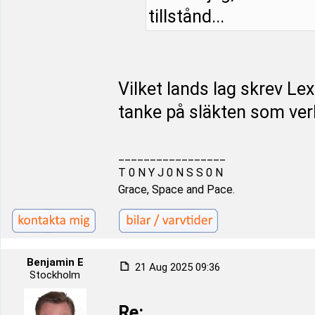
tillstånd...
Vilket lands lag skrev Le
tanke på släkten som ver
_________________
T 0 N Y J 0 N S S 0 N
Grace, Space and Pace.
Benjamin E
21 Aug 2025 09:36
Stockholm
Re: