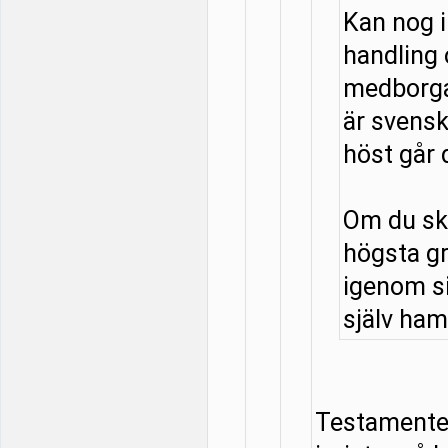
Kan nog 
handling
medborga
är svensk
höst går 
Om du ska
högsta g
igenom si
själv hamn
Testamentet