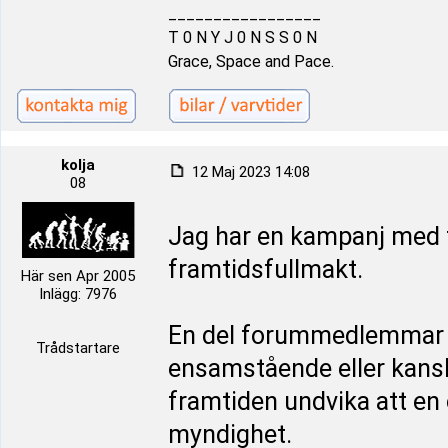
_________________
T 0 N Y J 0 N S S 0 N
Grace, Space and Pace.
kolja
12 Maj 2023 14:08
08
Jag har en kampanj med f
framtidsfullmakt.
Här sen Apr 2005
Inlägg: 7976
En del forummedlemmar m
Trådstartare
ensamstående eller kansk
framtiden undvika att e
myndighet.