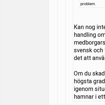
problem.
Kan nog in
handling om
medborgarsk
svensk och f
det att anv
Om du skadar
högsta grad
igenom situa
hamnar i ett 