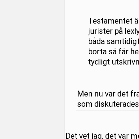
Testamentet är
jurister på lexl
båda samtidigt 
borta så får he
tydligt utskrivn
Men nu var det fr
som diskuterades. 
Det vet jag, det var m