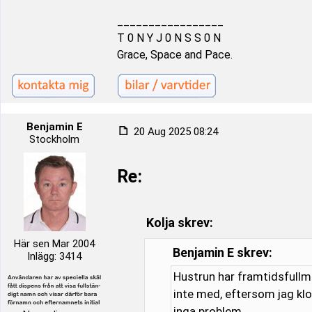
_________________
T 0 N Y J 0 N S S 0 N
Grace, Space and Pace.
Benjamin E
20 Aug 2025 08:24
Stockholm
Re:
Kolja skrev:
Här sen Mar 2004
Benjamin E skrev:
Inlägg: 3414
Hustrun har framtidsfullma
inte med, eftersom jag klot
inga problem.