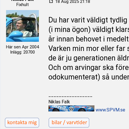
18 Aug 2025 21:18
Fixhult
Du har varit väldigt tydl
(i mina ögon) väldigt kla
år innan behovet i medelt
Här sen Apr 2004
Varken min mor eller far 
Inlägg: 20700
de är ju generationen äldr
Och om arvingar ska föres
odokumenterat) så under
_________________
Niklas Falk
www.SPVM.se