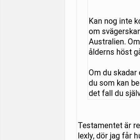
Kan nog inte 
om svägerskan
Australien. Om 
ålderns höst g
Om du skadar d
du som kan be
det fall du själ
Testamentet är red
lexly, dör jag får 