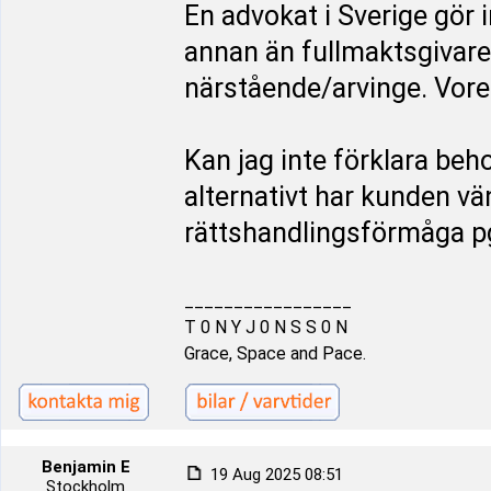
En advokat i Sverige gör 
annan än fullmaktsgivare
närstående/arvinge. Vore 
Kan jag inte förklara beh
alternativt har kunden vän
rättshandlingsförmåga p
_________________
T 0 N Y J 0 N S S 0 N
Grace, Space and Pace.
Benjamin E
19 Aug 2025 08:51
Stockholm