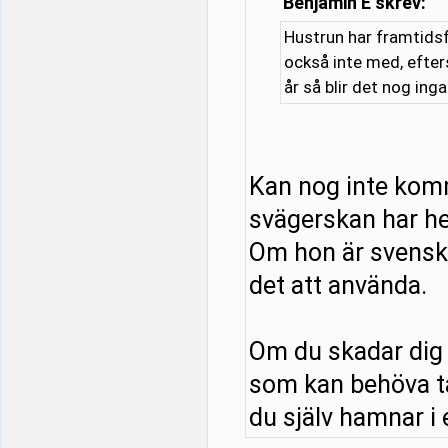
Benjamin E skrev:
Hustrun har framtidsf
också inte med, efter
år så blir det nog ing
Kan nog inte kom
svägerskan har he
Om hon är svensk o
det att använda.
Om du skadar dig 
som kan behöva tä
du själv hamnar i e