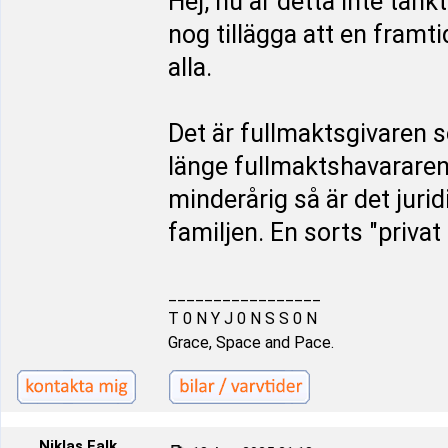
Hej, nu är detta inte tän
nog tillägga att en framt
alla.
Det är fullmaktsgivaren 
länge fullmaktshavararen
minderårig så är det juri
familjen. En sorts "priva
_________________
T 0 N Y J 0 N S S 0 N
Grace, Space and Pace.
Niklas Falk