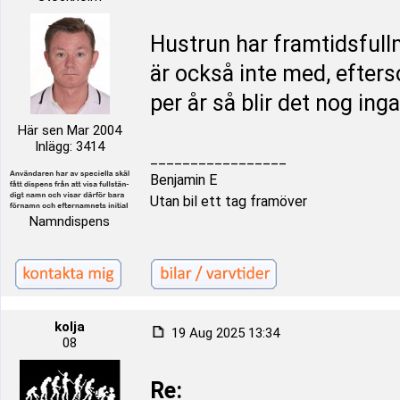
Hustrun har framtidsfullm
är också inte med, efters
per år så blir det nog ing
Här sen Mar 2004
Inlägg: 3414
_________________
Benjamin E
Utan bil ett tag framöver
Namndispens
kolja
19 Aug 2025 13:34
08
Re: