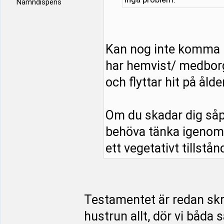
Namndispens
Kan nog inte komma 
har hemvist/ medborg
och flyttar hit på åld
Om du skadar dig såp
behöva tänka igenom s
ett vegetativt tillstånd
Testamentet är redan skriv
hustrun allt, dör vi båda 