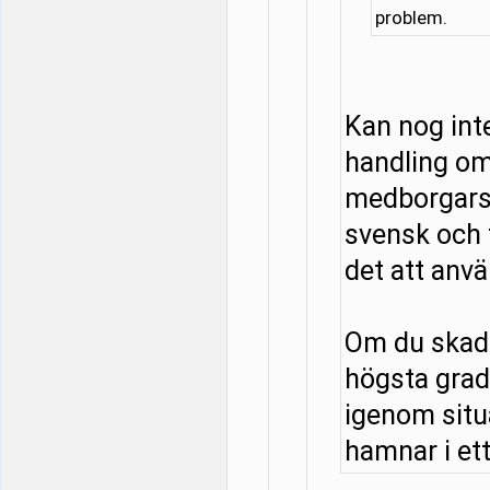
problem.
Kan nog in
handling om
medborgarsk
svensk och f
det att anv
Om du skadar
högsta grad
igenom situa
hamnar i ett 