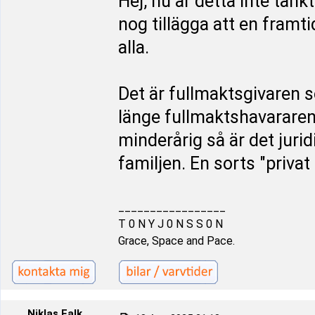
Hej, nu är detta inte tän
nog tillägga att en framt
alla.
Det är fullmaktsgivaren 
länge fullmaktshavararen
minderårig så är det juri
familjen. En sorts "priva
_________________
T 0 N Y J 0 N S S 0 N
Grace, Space and Pace.
Niklas Falk