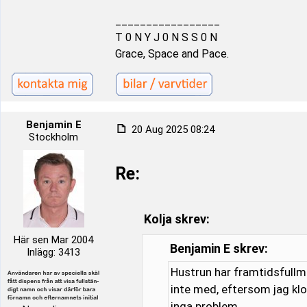
_________________
T 0 N Y J 0 N S S 0 N
Grace, Space and Pace.
Benjamin E
20 Aug 2025 08:24
Stockholm
Re:
Kolja skrev:
Här sen Mar 2004
Benjamin E skrev:
Inlägg: 3413
Hustrun har framtidsfullma
inte med, eftersom jag klot
inga problem.