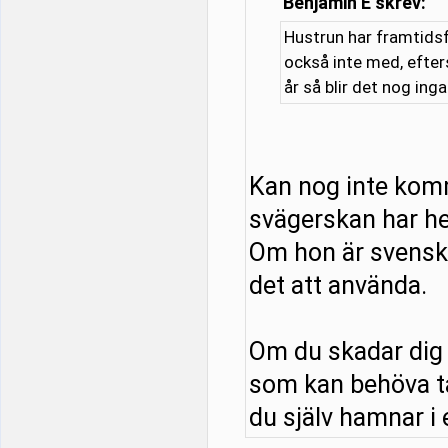
Benjamin E skrev:
Hustrun har framtidsf
också inte med, efter
år så blir det nog ing
Kan nog inte kom
svägerskan har he
Om hon är svensk o
det att använda.
Om du skadar dig 
som kan behöva tä
du själv hamnar i e