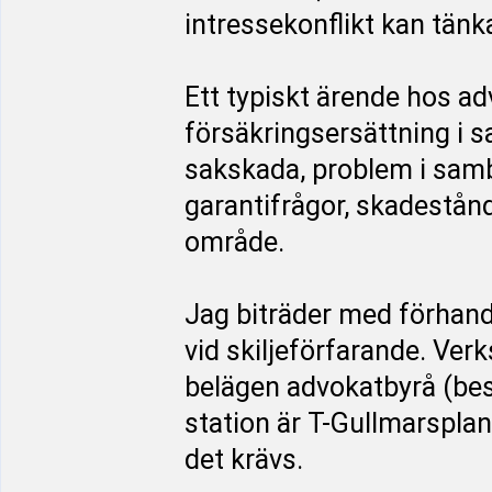
intressekonflikt kan tänk
Ett typiskt ärende hos a
försäkringsersättning i 
sakskada, problem i sam
garantifrågor, skadestån
område.
Jag biträder med förhand
vid skiljeförfarande. Ve
belägen advokatbyrå (be
station är T-Gullmarsplan
det krävs.