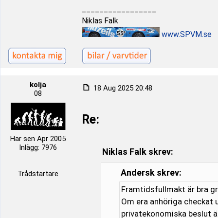
_________________
Niklas Falk
www.SPVM.se
kolja
18 Aug 2025 20:48
08
Re:
Här sen Apr 2005
Inlägg: 7976
Niklas Falk skrev:
Andersk skrev:
Trådstartare
Framtidsfullmakt är bra gr
Om era anhöriga checkat u
privatekonomiska beslut ä