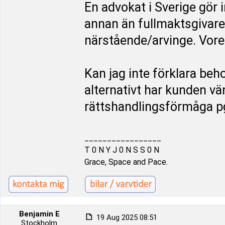
En advokat i Sverige gör 
annan än fullmaktsgivare
närstående/arvinge. Vore 
Kan jag inte förklara beh
alternativt har kunden vän
rättshandlingsförmåga p
_________________
T 0 N Y J 0 N S S 0 N
Grace, Space and Pace.
Benjamin E
19 Aug 2025 08:51
Stockholm