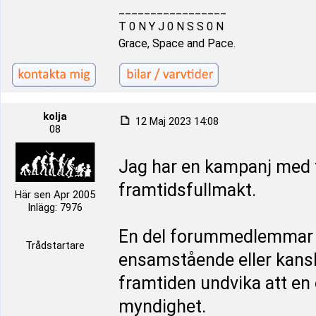
_________________
T 0 N Y J 0 N S S 0 N
Grace, Space and Pace.
kolja
12 Maj 2023 14:08
08
Jag har en kampanj med f
framtidsfullmakt.
Här sen Apr 2005
Inlägg: 7976
En del forummedlemmar m
Trådstartare
ensamstående eller kansk
framtiden undvika att e
myndighet.