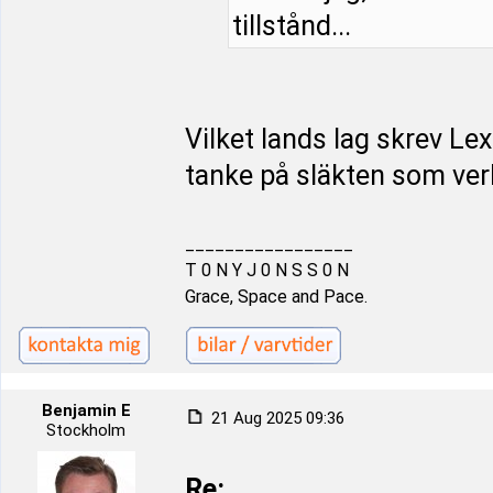
tillstånd...
Vilket lands lag skrev Le
tanke på släkten som ver
_________________
T 0 N Y J 0 N S S 0 N
Grace, Space and Pace.
Benjamin E
21 Aug 2025 09:36
Stockholm
Re: