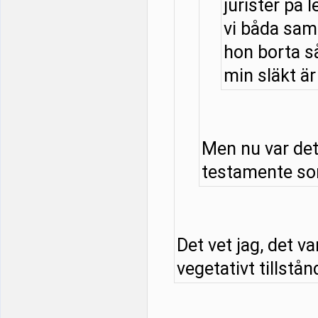
jurister på l
vi båda samt
hon borta så
min släkt är 
Men nu var det
testamente som
Det vet jag, det v
vegetativt tillstånd