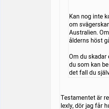
Kan nog inte 
om svägerskan
Australien. Om 
ålderns höst g
Om du skadar d
du som kan be
det fall du själ
Testamentet är red
lexly, dör jag får 