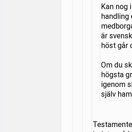
Kan nog 
handling
medborga
är svensk
höst går 
Om du ska
högsta g
igenom si
själv hamn
Testamentet