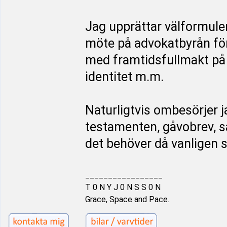
Jag upprättar välformule
möte på advokatbyrån för
med framtidsfullmakt på 
identitet m.m.
Naturligtvis ombesörjer j
testamenten, gåvobrev, 
det behöver då vanligen 
_________________
T 0 N Y J 0 N S S 0 N
Grace, Space and Pace.