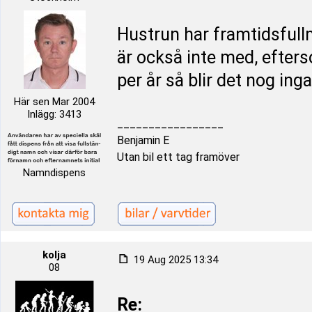
Hustrun har framtidsfullm
är också inte med, efters
per år så blir det nog ing
Här sen Mar 2004
Inlägg: 3413
_________________
Benjamin E
Utan bil ett tag framöver
Namndispens
kolja
19 Aug 2025 13:34
08
Re: