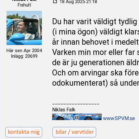
18 Aug 2025 21:18
Fixhult
Du har varit väldigt tydl
(i mina ögon) väldigt kla
år innan behovet i medelt
Här sen Apr 2004
Varken min mor eller far 
Inlägg: 20699
de är ju generationen äldr
Och om arvingar ska föres
odokumenterat) så under
_________________
Niklas Falk
www.SPVM.se