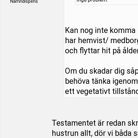
Namndispens
Kan nog inte komma 
har hemvist/ medborg
och flyttar hit på åld
Om du skadar dig såp
behöva tänka igenom s
ett vegetativt tillstånd
Testamentet är redan skriv
hustrun allt, dör vi båda 