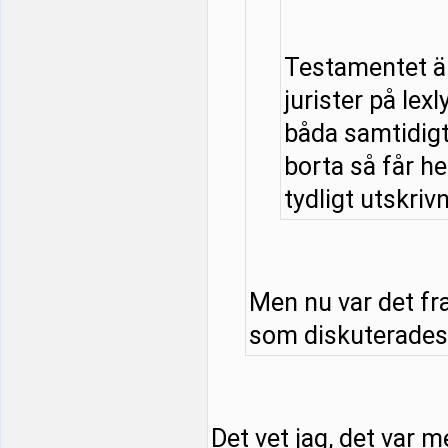
Testamentet är
jurister på lexl
båda samtidigt 
borta så får he
tydligt utskrivn
Men nu var det fr
som diskuterades. 
Det vet jag, det var m