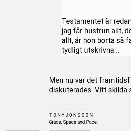
Testamentet är redan s
jag får hustrun allt, 
allt, är hon borta så f
tydligt utskrivna...
Men nu var det framtids
diskuterades. Vitt skilda 
_________________
T 0 N Y J 0 N S S 0 N
Grace, Space and Pace.