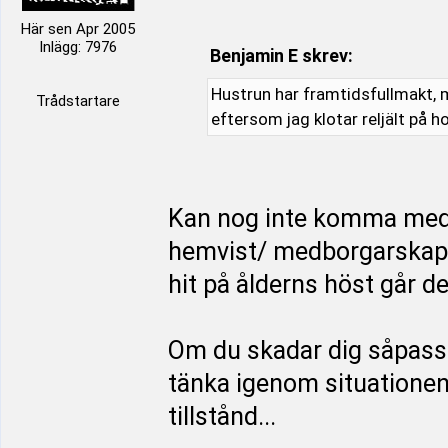
Här sen Apr 2005
Inlägg: 7976
Benjamin E skrev:
Hustrun har framtidsfullmakt, m
Trådstartare
eftersom jag klotar reljält på h
Kan nog inte komma med
hemvist/ medborgarskap i
hit på ålderns höst går d
Om du skadar dig såpass 
tänka igenom situationen f
tillstånd...