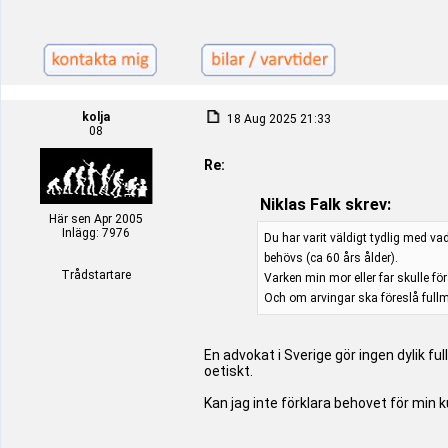
kolja
18 Aug 2025 21:33
08
Re:
Niklas Falk skrev:
Här sen Apr 2005
Inlägg: 7976
Du har varit väldigt tydlig med va
behövs (ca 60 års ålder).
Trådstartare
Varken min mor eller far skulle fö
Och om arvingar ska föreslå fullm
En advokat i Sverige gör ingen dylik 
oetiskt.
Kan jag inte förklara behovet för min 