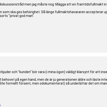
n diskussionstråd men jag måste nog tillägga att en framtidsfullmakt in
 som ska ges behörighet. Så länge fullmaktshavararen accepterar uppdr
sorts "privat god man".
erbjuder och "kunden" bör vara (i mina ögon) väldigt klarsynt för att in
tt behovet på egen hand, men de är ju generationen äldre och läste inte
(lite formellt försent, men odokumenterat) så underlättar det om man
e