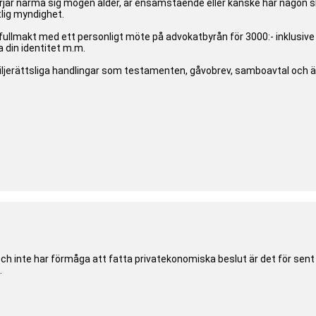
 närma sig mogen ålder, är ensamstående eller kanske har någon slag
lig myndighet.
fullmakt med ett personligt möte på advokatbyrån för 3000:- inklusi
 din identitet m.m.
miljerättsliga handlingar som testamenten, gåvobrev, samboavtal och 
ch inte har förmåga att fatta privatekonomiska beslut är det för sen
.