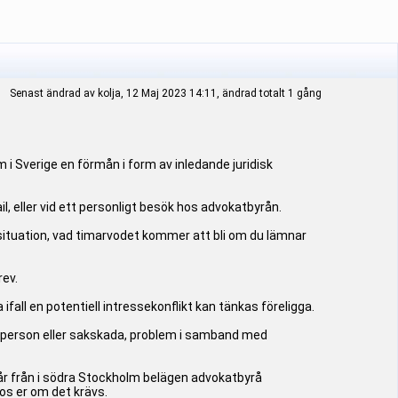
Senast ändrad av kolja, 12 Maj 2023 14:11, ändrad totalt 1 gång
Sverige en förmån i form av inledande juridisk
, eller vid ett personligt besök hos advokatbyrån.
n situation, vad timarvodet kommer att bli om du lämnar
rev.
all en potentiell intressekonflikt kan tänkas föreligga.
 person eller sakskada, problem i samband med
går från i södra Stockholm belägen advokatbyrå
os er om det krävs.