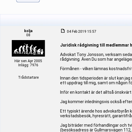
kolja
04 Feb 2019 15:57
08
Juridisk rådgivning till medlemmar 
Advokat Tony Jonsson, verksam sedan 
rådgivning. Även Du som har angelägen
Här sen Apr 2005
Inlägg: 7976
Förmånen - vilken lämnas kostnadsfrit
Trådstartare
Innan den tidsperioden är slut kan jag
ett uppdrag till mig, samt om någon fö
Inför en kontakt är det alltså önskvärt 
Jag kommer inledningsvis också efterfr
Ett typiskt ärende hos advokatbyrån 
verkstadsbesök, hyresrätt, garantifr
Jag biträder med förhandlingar och tv
(besöksadress är Gullmarsvägen 112, 