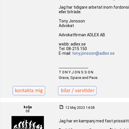
Jag har tidigare arbetat inom fordons
eller biträde.
Tony Jonsson
Advokat
Advokatfirman ADLEX AB
webb: adlex.se
Tel: 08-215 150
E-mail:
tony.jonsson@adlex.se
_________________
T 0 N Y J 0 N S S 0 N
Grace, Space and Pace.
kolja
12 Maj 2023 14:08
08
Jag har en kampanj med fast prissättn