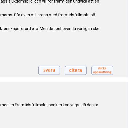
s sjukdomsbild, och vill för framtiden undvika att en
ve moms. Går även att ordna med framtidsfullmakt på
äktenskapsförord etc. Men det behöver då vanligen ske
t med en Framtidsfullmakt, banken kan vägra då den är