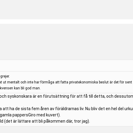
grejer.
 ut mentalt och inte har förmåga att fatta privatekonomiska beslut är det för sen
ekvensen kan bli god man.
r och syskonskara är en förutsättning för att få till detta, och dessut
a att ha de sista fem åren av föräldrarnas liv. Nu bliv det en hel del u
 gamla pappersGiro med kuvert).
Id (det är lättare att bli påkommen där, tror jag).