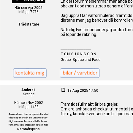
En del forummedlemmar måhända börjar
obekant god man utses genom offent
Här sen Apr 2005
Inlägg: 7976
Jag upprättar välformulerad framtids
distans men jag behöver då kontrollera
Trådstartare
Naturligtvis ombesörjer jag andra fa
på löpande räkning.
_________________
T 0 N Y J 0 N S S 0 N
Grace, Space and Pace.
Andersk
18 Aug 2025 17:50
Sverige
Här sen Nov 2002
Framtidsfullmakt är bra grejer.
Inlägg: 1488
Om era anhöriga checkat ut mentalt o
för ny, konskekvensen kan bli god man
Namndispens