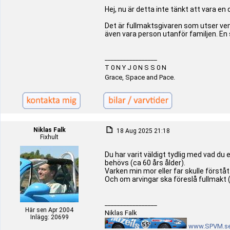
Hej, nu är detta inte tänkt att vara e
Det är fullmaktsgivaren som utser vem
även vara person utanför familjen. En 
_________________
T 0 N Y J 0 N S S 0 N
Grace, Space and Pace.
Niklas Falk
18 Aug 2025 21:18
Fixhult
Du har varit väldigt tydlig med vad du 
behövs (ca 60 års ålder).
Varken min mor eller far skulle förstå
Och om arvingar ska föreslå fullmakt 
_________________
Här sen Apr 2004
Niklas Falk
Inlägg: 20699
www.SPVM.s