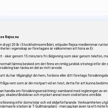
hos Rejsa.nu
drygt 20 år i Stockholmsområdet, erbjuder Rejsa-medlemmar runtom i 
heter i egenskap av företagare är välkommen att höra av Er.
t - sker genom 15 minuters fri rådgivning som sker genom telefon, mail
 normalt lämna besked om det finns en rimlig juridisk strategi inför di
rsäkring kan täcka en del av mitt arvode.
att du har tillgängligt din hem, fordons eller ditt företags försäkringsb
åga vem som är din motpart vid en tvist, detta för att kunna bedöma if
kan handla om försäkringsersättning i samband med regleringen av en
ågor, skadeståndskrav och mycket annat inom civilrättens område.
istlösning inför domstolar och vid skiljeförfarande. Verksamheten ut
närmaste station är T-Gullmarsplan) - men jag kan även ta ett möte h