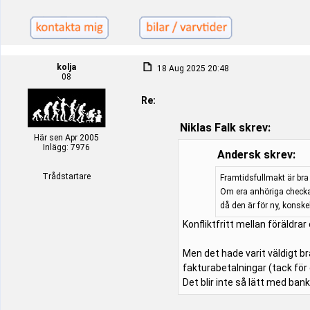
kolja
18 Aug 2025 20:48
08
Re:
Niklas Falk skrev:
Här sen Apr 2005
Inlägg: 7976
Andersk skrev:
Trådstartare
Framtidsfullmakt är bra 
Om era anhöriga checkat
då den är för ny, konsk
Konfliktfritt mellan föräldra
Men det hade varit väldigt br
fakturabetalningar (tack för
Det blir inte så lätt med bank