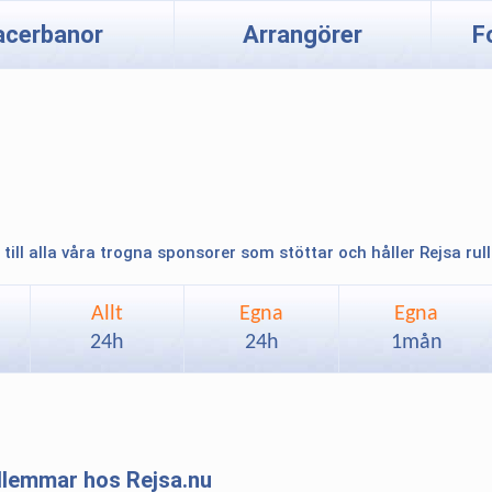
acerbanor
Arrangörer
F
 till alla våra trogna sponsorer som stöttar och håller Rejsa rul
Allt
Egna
Egna
24h
24h
1mån
edlemmar hos Rejsa.nu