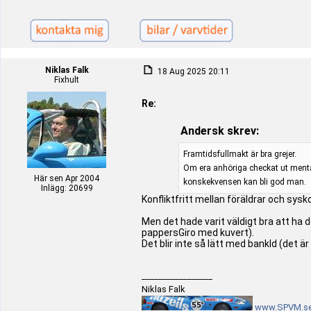
Niklas Falk
18 Aug 2025 20:11
Fixhult
Re:
Andersk skrev:
Framtidsfullmakt är bra grejer.
Om era anhöriga checkat ut mental
Här sen Apr 2004
konskekvensen kan bli god man.
Inlägg: 20699
Konfliktfritt mellan föräldrar och sys
Men det hade varit väldigt bra att ha 
pappersGiro med kuvert).
Det blir inte så lätt med bankId (det är
_________________
Niklas Falk
www.SPVM.s