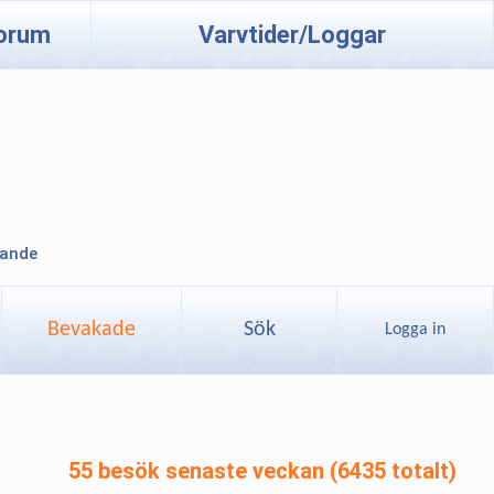
orum
Varvtider/Loggar
lande
Bevakade
Sök
Logga in
55 besök senaste veckan (6435 totalt)