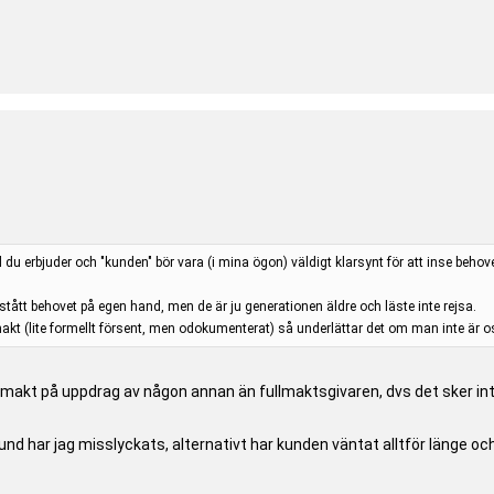
d du erbjuder och "kunden" bör vara (i mina ögon) väldigt klarsynt för att inse beho
rstått behovet på egen hand, men de är ju generationen äldre och läste inte rejsa.
akt (lite formellt försent, men odokumenterat) så underlättar det om man inte är 
fullmakt på uppdrag av någon annan än fullmaktsgivaren, dvs det sker i
kund har jag misslyckats, alternativt har kunden väntat alltför länge o