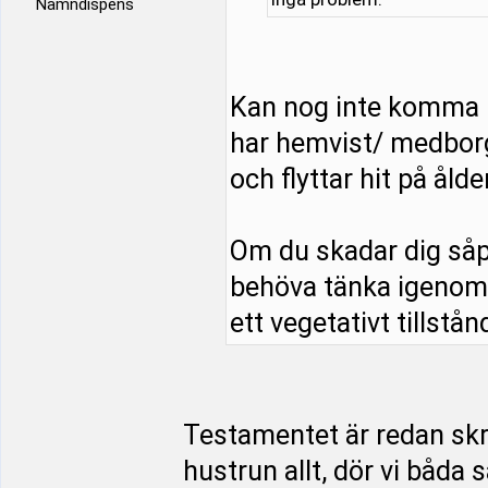
Namndispens
Kan nog inte komma 
har hemvist/ medborg
och flyttar hit på åld
Om du skadar dig såp
behöva tänka igenom s
ett vegetativt tillstånd
Testamentet är redan skriv
hustrun allt, dör vi båda 