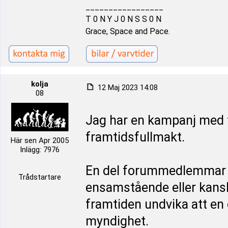
_________________
T 0 N Y J 0 N S S 0 N
Grace, Space and Pace.
kolja
12 Maj 2023 14:08
08
Jag har en kampanj med f
framtidsfullmakt.
Här sen Apr 2005
Inlägg: 7976
En del forummedlemmar m
Trådstartare
ensamstående eller kansk
framtiden undvika att e
myndighet.