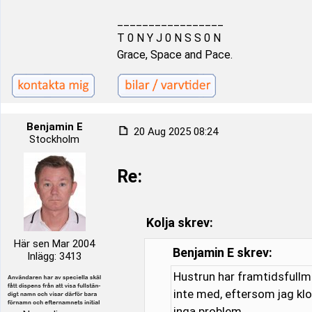
_________________
T 0 N Y J 0 N S S 0 N
Grace, Space and Pace.
Benjamin E
20 Aug 2025 08:24
Stockholm
Re:
Kolja skrev:
Här sen Mar 2004
Benjamin E skrev:
Inlägg: 3413
Hustrun har framtidsfullma
inte med, eftersom jag klot
inga problem.