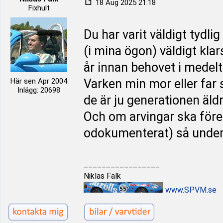
18 Aug 2025 21:18
Fixhult
Du har varit väldigt tydl
(i mina ögon) väldigt kla
år innan behovet i medelt
Här sen Apr 2004
Varken min mor eller far 
Inlägg: 20698
de är ju generationen äldr
Och om arvingar ska föres
odokumenterat) så under
_________________
Niklas Falk
www.SPVM.se