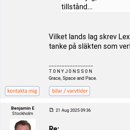
tillstånd...
Vilket lands lag skrev Le
tanke på släkten som ver
_________________
T 0 N Y J 0 N S S 0 N
Grace, Space and Pace.
Benjamin E
21 Aug 2025 09:36
Stockholm
Re: