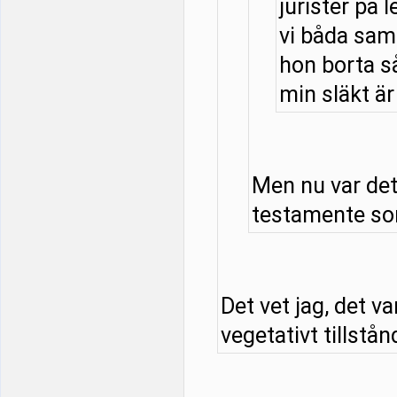
jurister på l
vi båda samt
hon borta så
min släkt är 
Men nu var det
testamente som
Det vet jag, det v
vegetativt tillstånd