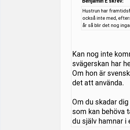
Benjamin E skrev:
Hustrun har framtidsf
också inte med, efter
år så blir det nog ing
Kan nog inte kom
svägerskan har he
Om hon är svensk o
det att använda.
Om du skadar dig 
som kan behöva tä
du själv hamnar i e