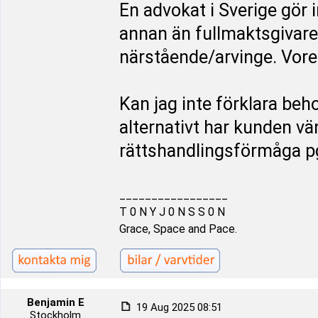
En advokat i Sverige gör 
annan än fullmaktsgivare
närstående/arvinge. Vore 
Kan jag inte förklara beh
alternativt har kunden vän
rättshandlingsförmåga p
_________________
T 0 N Y J 0 N S S 0 N
Grace, Space and Pace.
Benjamin E
19 Aug 2025 08:51
Stockholm