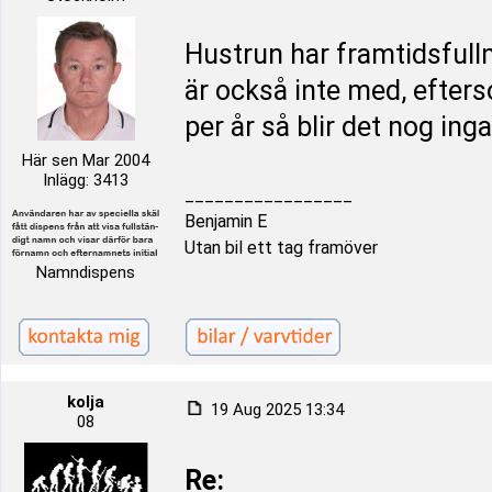
Hustrun har framtidsfullm
är också inte med, efters
per år så blir det nog ing
Här sen Mar 2004
Inlägg: 3413
_________________
Benjamin E
Utan bil ett tag framöver
Namndispens
kolja
19 Aug 2025 13:34
08
Re: