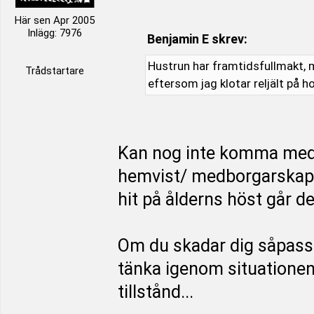
Här sen Apr 2005
Inlägg: 7976
Benjamin E skrev:
Hustrun har framtidsfullmakt, m
Trådstartare
eftersom jag klotar reljält på h
Kan nog inte komma med
hemvist/ medborgarskap i
hit på ålderns höst går d
Om du skadar dig såpass 
tänka igenom situationen f
tillstånd...