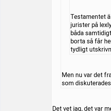
Testamentet är
jurister på lexl
båda samtidigt 
borta så får he
tydligt utskrivn
Men nu var det fr
som diskuterades. 
Det vet jag, det var m