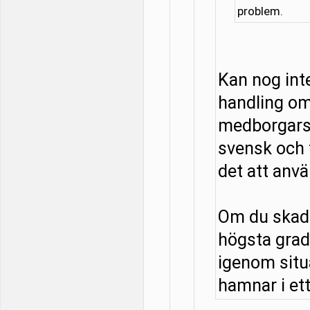
problem.
Kan nog in
handling om
medborgarsk
svensk och f
det att anv
Om du skadar
högsta grad
igenom situa
hamnar i ett 