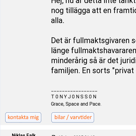
Hej, nu är detta inte tän
nog tillägga att en framt
alla.
Det är fullmaktsgivaren 
länge fullmaktshavararen
minderårig så är det juri
familjen. En sorts "priva
_________________
T 0 N Y J 0 N S S 0 N
Grace, Space and Pace.
Niklas Falk