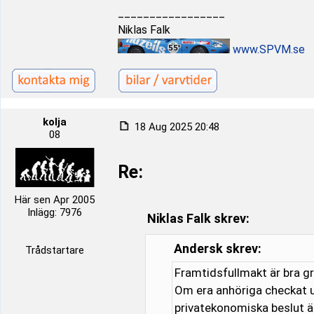
_________________
Niklas Falk
www.SPVM.se
kolja
18 Aug 2025 20:48
08
Re:
Här sen Apr 2005
Inlägg: 7976
Niklas Falk skrev:
Andersk skrev:
Trådstartare
Framtidsfullmakt är bra gr
Om era anhöriga checkat u
privatekonomiska beslut ä