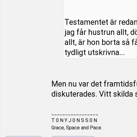
Testamentet är redan s
jag får hustrun allt, 
allt, är hon borta så f
tydligt utskrivna...
Men nu var det framtids
diskuterades. Vitt skilda 
_________________
T 0 N Y J 0 N S S 0 N
Grace, Space and Pace.