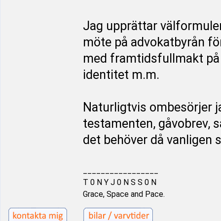
Jag upprättar välformule
möte på advokatbyrån för
med framtidsfullmakt på 
identitet m.m.
Naturligtvis ombesörjer j
testamenten, gåvobrev, 
det behöver då vanligen 
_________________
T 0 N Y J 0 N S S 0 N
Grace, Space and Pace.