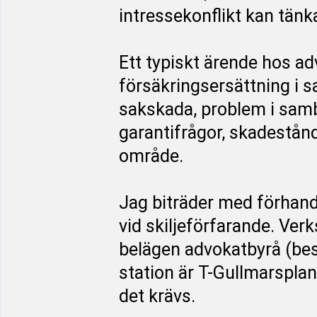
intressekonflikt kan tänk
Ett typiskt ärende hos a
försäkringsersättning i 
sakskada, problem i sam
garantifrågor, skadestån
område.
Jag biträder med förhand
vid skiljeförfarande. Ve
belägen advokatbyrå (be
station är T-Gullmarsplan
det krävs.