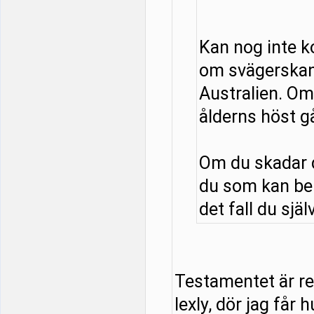
Kan nog inte 
om svägerskan
Australien. Om 
ålderns höst g
Om du skadar d
du som kan be
det fall du själ
Testamentet är red
lexly, dör jag får 