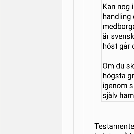
Kan nog 
handling
medborga
är svensk
höst går 
Om du ska
högsta g
igenom si
själv hamn
Testamentet