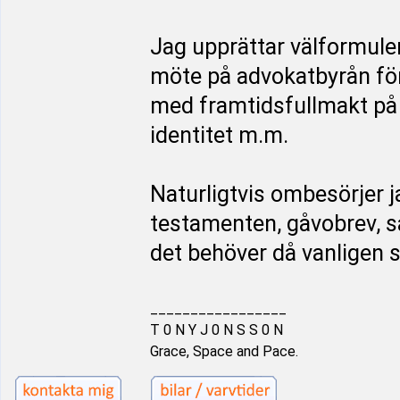
Jag upprättar välformule
möte på advokatbyrån för
med framtidsfullmakt på 
identitet m.m.
Naturligtvis ombesörjer j
testamenten, gåvobrev, 
det behöver då vanligen 
_________________
T 0 N Y J 0 N S S 0 N
Grace, Space and Pace.