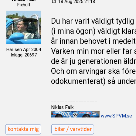
18 Aug 2025 21:18
Fixhult
Du har varit väldigt tydl
(i mina ögon) väldigt kla
år innan behovet i medelt
Här sen Apr 2004
Varken min mor eller far 
Inlägg: 20697
de är ju generationen äldr
Och om arvingar ska föres
odokumenterat) så under
_________________
Niklas Falk
www.SPVM.se