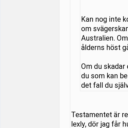
Kan nog inte 
om svägerskan
Australien. Om 
ålderns höst g
Om du skadar d
du som kan be
det fall du själ
Testamentet är red
lexly, dör jag får 