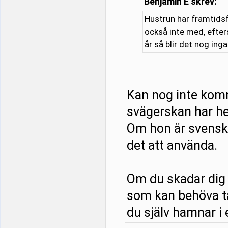
Benjamin E skrev:
Hustrun har framtidsf
också inte med, efter
år så blir det nog ing
Kan nog inte kom
svägerskan har he
Om hon är svensk o
det att använda.
Om du skadar dig 
som kan behöva tä
du själv hamnar i e