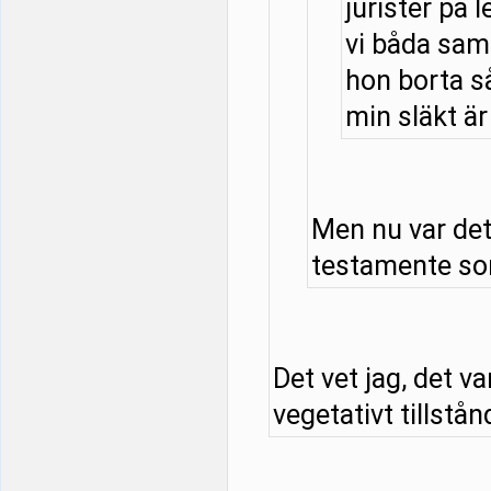
jurister på l
vi båda samt
hon borta så
min släkt är 
Men nu var det
testamente som
Det vet jag, det v
vegetativt tillstånd