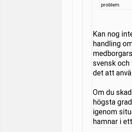
problem.
Kan nog in
handling om
medborgarsk
svensk och f
det att anv
Om du skadar
högsta grad
igenom situa
hamnar i ett 