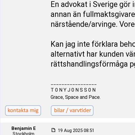
En advokat i Sverige gör 
annan än fullmaktsgivare
närstående/arvinge. Vore 
Kan jag inte förklara beh
alternativt har kunden vän
rättshandlingsförmåga p
_________________
T 0 N Y J 0 N S S 0 N
Grace, Space and Pace.
Benjamin E
19 Aug 2025 08:51
Stockholm