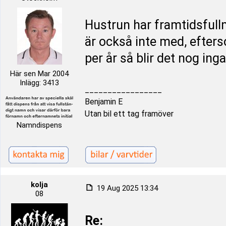
Hustrun har framtidsfullm
är också inte med, efters
per år så blir det nog ing
Här sen Mar 2004
Inlägg: 3413
_________________
Benjamin E
Utan bil ett tag framöver
Namndispens
kolja
19 Aug 2025 13:34
08
Re: