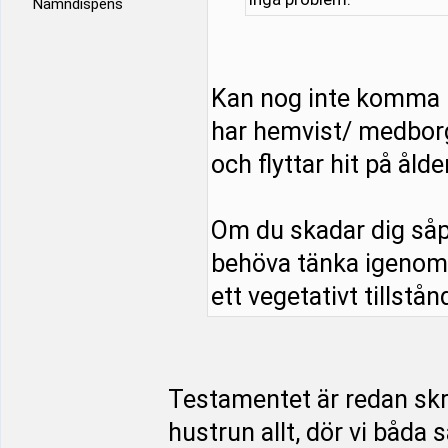
Namndispens
Kan nog inte komma 
har hemvist/ medborg
och flyttar hit på åld
Om du skadar dig såp
behöva tänka igenom s
ett vegetativt tillstånd
Testamentet är redan skriv
hustrun allt, dör vi båda 