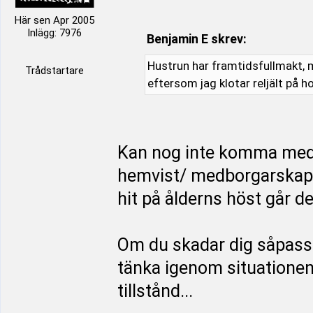
Här sen Apr 2005
Inlägg: 7976
Benjamin E skrev:
Hustrun har framtidsfullmakt, m
Trådstartare
eftersom jag klotar reljält på h
Kan nog inte komma med
hemvist/ medborgarskap i
hit på ålderns höst går d
Om du skadar dig såpass 
tänka igenom situationen f
tillstånd...