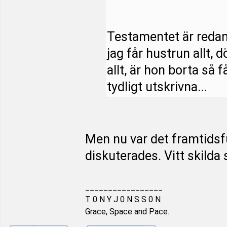
Testamentet är redan s
jag får hustrun allt, 
allt, är hon borta så f
tydligt utskrivna...
Men nu var det framtids
diskuterades. Vitt skilda 
_________________
T 0 N Y J 0 N S S 0 N
Grace, Space and Pace.