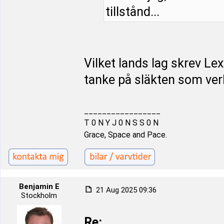
tillstånd...
Vilket lands lag skrev Le
tanke på släkten som ver
_________________
T 0 N Y J 0 N S S 0 N
Grace, Space and Pace.
Benjamin E
21 Aug 2025 09:36
Stockholm
Re: