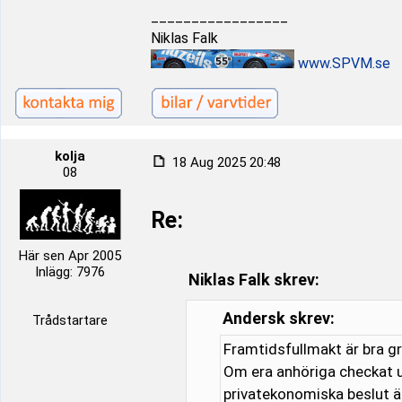
_________________
Niklas Falk
www.SPVM.se
kolja
18 Aug 2025 20:48
08
Re:
Här sen Apr 2005
Inlägg: 7976
Niklas Falk skrev:
Andersk skrev:
Trådstartare
Framtidsfullmakt är bra gr
Om era anhöriga checkat u
privatekonomiska beslut ä