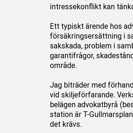
intressekonflikt kan tänk
Ett typiskt ärende hos a
försäkringsersättning i 
sakskada, problem i sam
garantifrågor, skadestån
område.
Jag biträder med förhand
vid skiljeförfarande. Ve
belägen advokatbyrå (be
station är T-Gullmarsplan
det krävs.