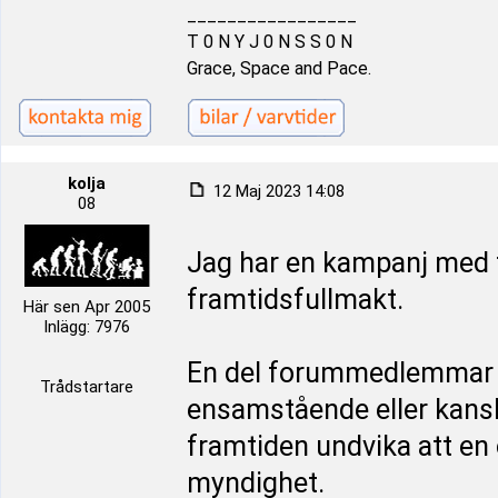
_________________
T 0 N Y J 0 N S S 0 N
Grace, Space and Pace.
kolja
12 Maj 2023 14:08
08
Jag har en kampanj med f
framtidsfullmakt.
Här sen Apr 2005
Inlägg: 7976
En del forummedlemmar m
Trådstartare
ensamstående eller kansk
framtiden undvika att e
myndighet.