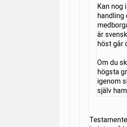
Kan nog 
handling
medborga
är svensk
höst går 
Om du ska
högsta g
igenom si
själv hamn
Testamentet