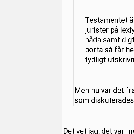
Testamentet är
jurister på lexl
båda samtidigt 
borta så får he
tydligt utskrivn
Men nu var det fr
som diskuterades. 
Det vet jag, det var m