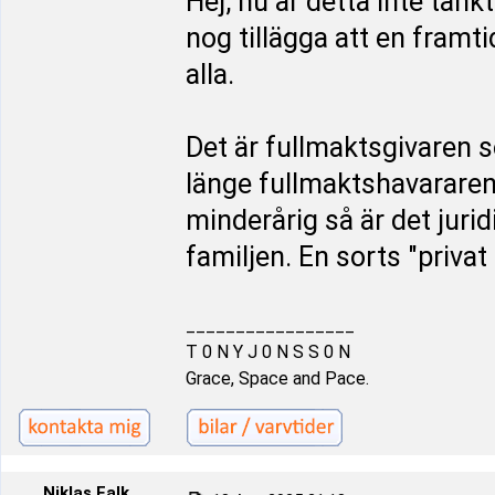
Hej, nu är detta inte tän
nog tillägga att en framt
alla.
Det är fullmaktsgivaren 
länge fullmaktshavararen
minderårig så är det juri
familjen. En sorts "priva
_________________
T 0 N Y J 0 N S S 0 N
Grace, Space and Pace.
Niklas Falk