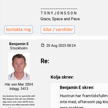
_________________
T 0 N Y J 0 N S S 0 N
Grace, Space and Pace.
Benjamin E
20 Aug 2025 08:24
Stockholm
Re:
Kolja skrev:
Här sen Mar 2004
Benjamin E skrev:
Inlägg: 3413
Hustrun har framtidsfullma
inte med, eftersom jag klot
inga problem.