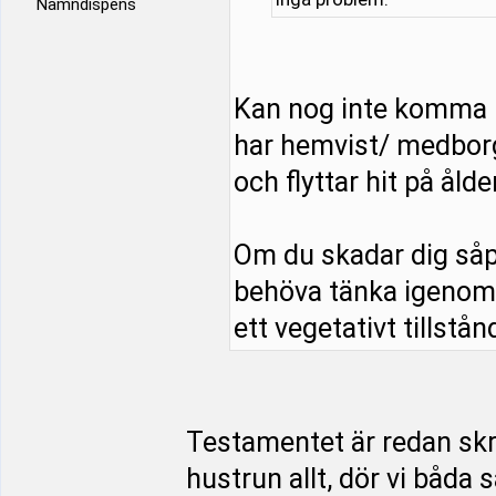
Namndispens
Kan nog inte komma 
har hemvist/ medborg
och flyttar hit på åld
Om du skadar dig såp
behöva tänka igenom s
ett vegetativt tillstånd
Testamentet är redan skriv
hustrun allt, dör vi båda 