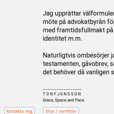
Jag upprättar välformule
möte på advokatbyrån för
med framtidsfullmakt på 
identitet m.m.
Naturligtvis ombesörjer j
testamenten, gåvobrev, 
det behöver då vanligen 
_________________
T 0 N Y J 0 N S S 0 N
Grace, Space and Pace.