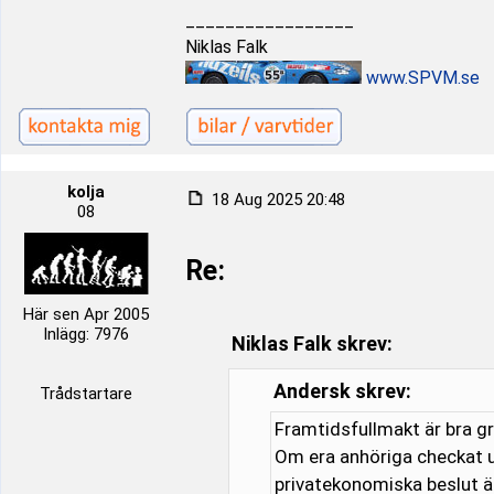
_________________
Niklas Falk
www.SPVM.se
kolja
18 Aug 2025 20:48
08
Re:
Här sen Apr 2005
Inlägg: 7976
Niklas Falk skrev:
Andersk skrev:
Trådstartare
Framtidsfullmakt är bra gr
Om era anhöriga checkat u
privatekonomiska beslut ä