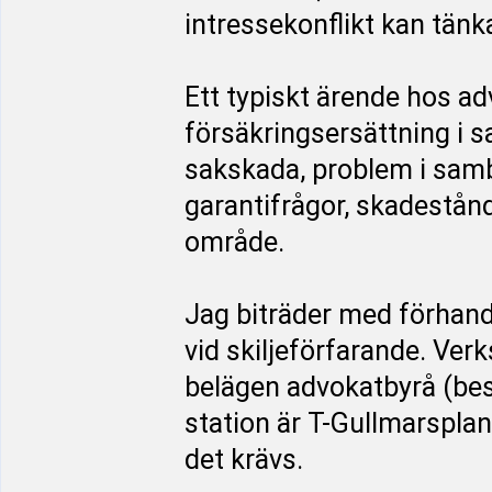
intressekonflikt kan tänk
Ett typiskt ärende hos a
försäkringsersättning i 
sakskada, problem i sam
garantifrågor, skadestån
område.
Jag biträder med förhand
vid skiljeförfarande. Ve
belägen advokatbyrå (be
station är T-Gullmarsplan
det krävs.