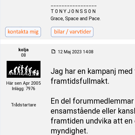
_________________
T 0 N Y J 0 N S S 0 N
Grace, Space and Pace.
kolja
12 Maj 2023 14:08
08
Jag har en kampanj med f
framtidsfullmakt.
Här sen Apr 2005
Inlägg: 7976
En del forummedlemmar m
Trådstartare
ensamstående eller kansk
framtiden undvika att e
myndighet.