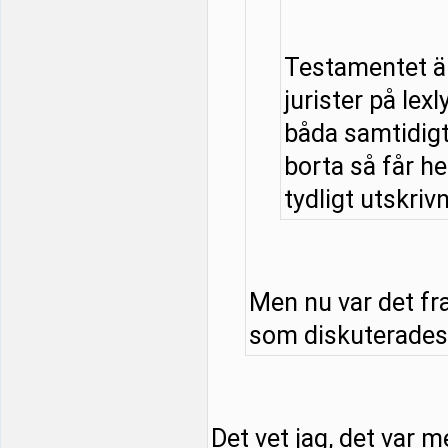
Testamentet är
jurister på lexl
båda samtidigt 
borta så får he
tydligt utskrivn
Men nu var det fr
som diskuterades. 
Det vet jag, det var m