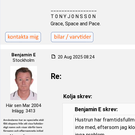
_________________
T 0 N Y J 0 N S S 0 N
Grace, Space and Pace.
Benjamin E
20 Aug 2025 08:24
Stockholm
Re:
Kolja skrev:
Här sen Mar 2004
Benjamin E skrev:
Inlägg: 3413
Hustrun har framtidsfullma
inte med, eftersom jag klot
inga problem.