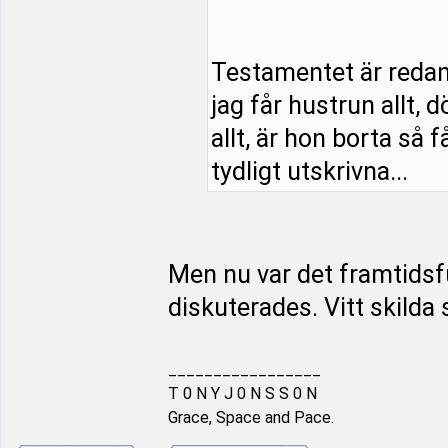
Testamentet är redan s
jag får hustrun allt, 
allt, är hon borta så f
tydligt utskrivna...
Men nu var det framtids
diskuterades. Vitt skilda 
_________________
T 0 N Y J 0 N S S 0 N
Grace, Space and Pace.