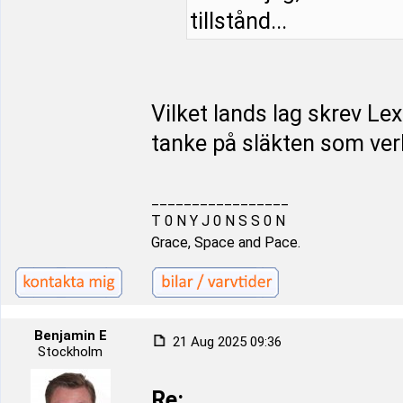
tillstånd...
Vilket lands lag skrev Le
tanke på släkten som ver
_________________
T 0 N Y J 0 N S S 0 N
Grace, Space and Pace.
Benjamin E
21 Aug 2025 09:36
Stockholm
Re: