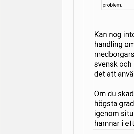
problem.
Kan nog in
handling om
medborgarsk
svensk och f
det att anv
Om du skadar
högsta grad
igenom situa
hamnar i ett 