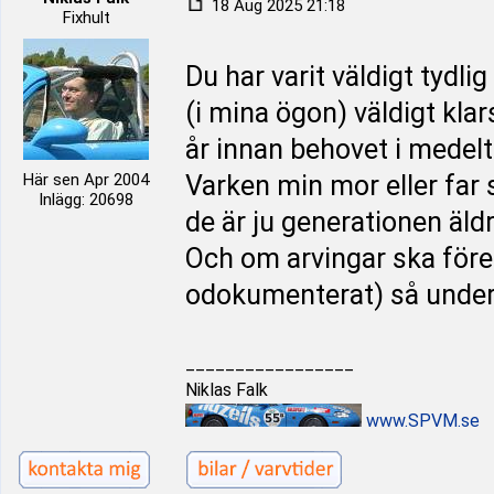
18 Aug 2025 21:18
Fixhult
Du har varit väldigt tydl
(i mina ögon) väldigt kla
år innan behovet i medelt
Här sen Apr 2004
Varken min mor eller far 
Inlägg: 20698
de är ju generationen äldr
Och om arvingar ska föres
odokumenterat) så under
_________________
Niklas Falk
www.SPVM.se