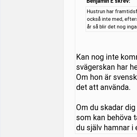
Benjamin E skrev:
Hustrun har framtidsf
också inte med, efter
år så blir det nog ing
Kan nog inte kom
svägerskan har he
Om hon är svensk o
det att använda.
Om du skadar dig 
som kan behöva tä
du själv hamnar i e