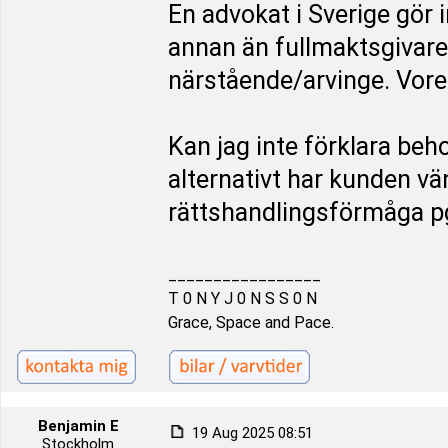
En advokat i Sverige gör 
annan än fullmaktsgivare
närstående/arvinge. Vore 
Kan jag inte förklara beh
alternativt har kunden vän
rättshandlingsförmåga p
_________________
T 0 N Y J 0 N S S 0 N
Grace, Space and Pace.
Benjamin E
19 Aug 2025 08:51
Stockholm