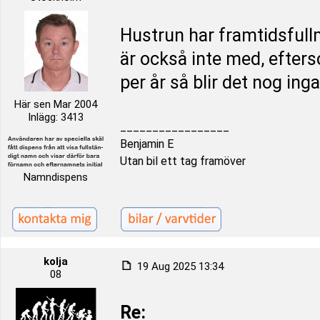
Hustrun har framtidsfullm
är också inte med, efters
per år så blir det nog ing
Här sen Mar 2004
Inlägg: 3413
_________________
Benjamin E
Utan bil ett tag framöver
Namndispens
kolja
19 Aug 2025 13:34
08
Re: