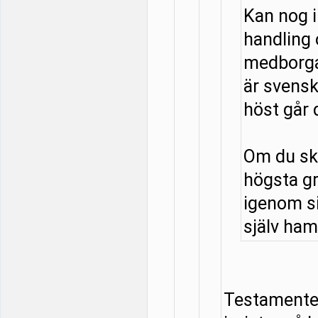
Kan nog 
handling
medborga
är svensk
höst går 
Om du ska
högsta g
igenom si
själv hamn
Testamentet