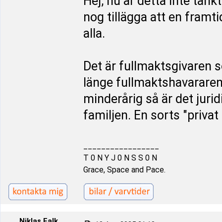
Hej, nu är detta inte tän
nog tillägga att en framt
alla.
Det är fullmaktsgivaren 
länge fullmaktshavararen
minderårig så är det juri
familjen. En sorts "priva
_________________
T 0 N Y J 0 N S S 0 N
Grace, Space and Pace.
Niklas Falk