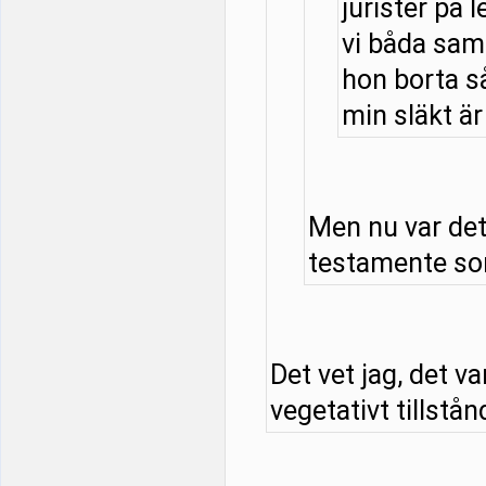
jurister på l
vi båda samt
hon borta så
min släkt är 
Men nu var det
testamente som
Det vet jag, det v
vegetativt tillstånd