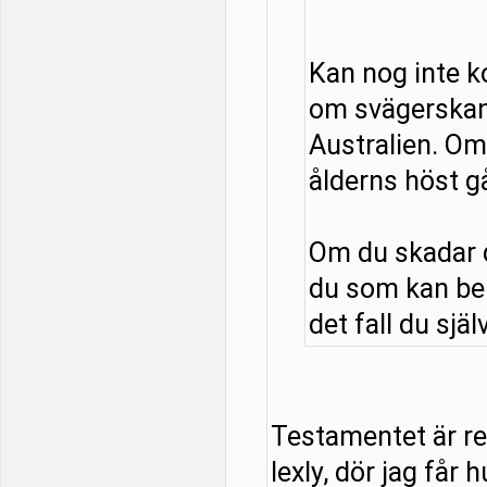
Kan nog inte 
om svägerskan
Australien. Om 
ålderns höst g
Om du skadar d
du som kan be
det fall du själ
Testamentet är red
lexly, dör jag får 