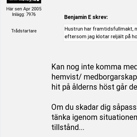
Här sen Apr 2005
Inlägg: 7976
Benjamin E skrev:
Hustrun har framtidsfullmakt, m
Trådstartare
eftersom jag klotar reljält på h
Kan nog inte komma med
hemvist/ medborgarskap i
hit på ålderns höst går d
Om du skadar dig såpass 
tänka igenom situationen f
tillstånd...