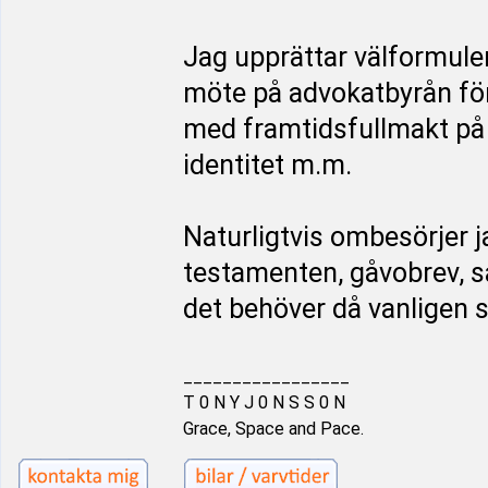
Jag upprättar välformule
möte på advokatbyrån för
med framtidsfullmakt på 
identitet m.m.
Naturligtvis ombesörjer j
testamenten, gåvobrev, 
det behöver då vanligen 
_________________
T 0 N Y J 0 N S S 0 N
Grace, Space and Pace.