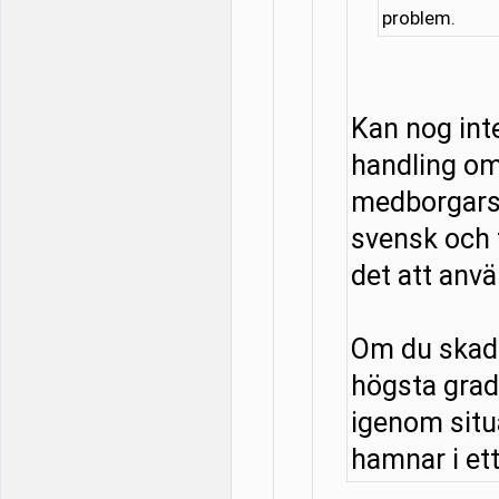
problem.
Kan nog in
handling om
medborgarsk
svensk och f
det att anv
Om du skadar
högsta grad
igenom situa
hamnar i ett 