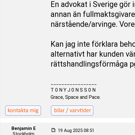
En advokat i Sverige gör 
annan än fullmaktsgivare
närstående/arvinge. Vore 
Kan jag inte förklara beh
alternativt har kunden vän
rättshandlingsförmåga p
_________________
T 0 N Y J 0 N S S 0 N
Grace, Space and Pace.
Benjamin E
19 Aug 2025 08:51
Stockholm