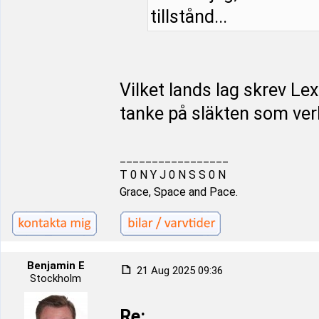
tillstånd...
Vilket lands lag skrev Le
tanke på släkten som ver
_________________
T 0 N Y J 0 N S S 0 N
Grace, Space and Pace.
Benjamin E
21 Aug 2025 09:36
Stockholm
Re: