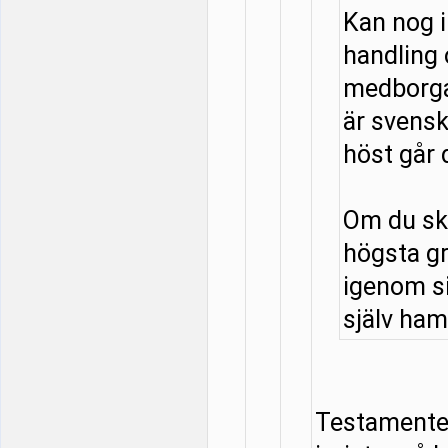
Kan nog 
handling
medborga
är svensk
höst går 
Om du ska
högsta g
igenom si
själv hamn
Testamentet