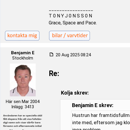
_________________
T 0 N Y J 0 N S S 0 N
Grace, Space and Pace.
Benjamin E
20 Aug 2025 08:24
Stockholm
Re:
Kolja skrev:
Här sen Mar 2004
Benjamin E skrev:
Inlägg: 3413
Hustrun har framtidsfullma
inte med, eftersom jag klot
inga problem.