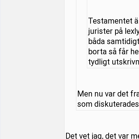
Testamentet är
jurister på lexl
båda samtidigt 
borta så får he
tydligt utskrivn
Men nu var det fr
som diskuterades. 
Det vet jag, det var m