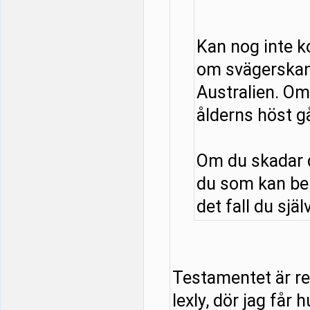
Kan nog inte 
om svägerskan
Australien. Om 
ålderns höst g
Om du skadar d
du som kan be
det fall du själ
Testamentet är red
lexly, dör jag får 