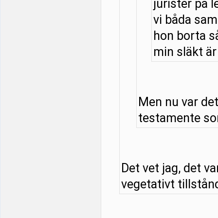
jurister på l
vi båda samt
hon borta så
min släkt är 
Men nu var det
testamente som
Det vet jag, det v
vegetativt tillstånd