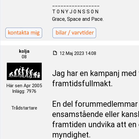
_________________
T 0 N Y J 0 N S S 0 N
Grace, Space and Pace.
kolja
12 Maj 2023 14:08
08
Jag har en kampanj med f
framtidsfullmakt.
Här sen Apr 2005
Inlägg: 7976
En del forummedlemmar m
Trådstartare
ensamstående eller kansk
framtiden undvika att e
myndighet.