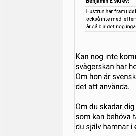
Benjamin E skrev:
Hustrun har framtidsf
också inte med, efter
år så blir det nog ing
Kan nog inte kom
svägerskan har he
Om hon är svensk o
det att använda.
Om du skadar dig 
som kan behöva tä
du själv hamnar i e