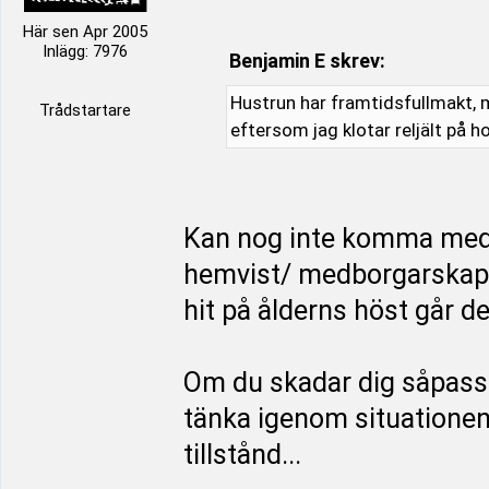
Här sen Apr 2005
Inlägg: 7976
Benjamin E skrev:
Hustrun har framtidsfullmakt, m
Trådstartare
eftersom jag klotar reljält på h
Kan nog inte komma med
hemvist/ medborgarskap i
hit på ålderns höst går d
Om du skadar dig såpass 
tänka igenom situationen f
tillstånd...