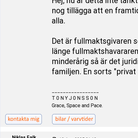
Hej, nu är detta inte tän
nog tillägga att en framt
alla.
Det är fullmaktsgivaren 
länge fullmaktshavararen
minderårig så är det juri
familjen. En sorts "priva
_________________
T 0 N Y J 0 N S S 0 N
Grace, Space and Pace.
Niklas Falk