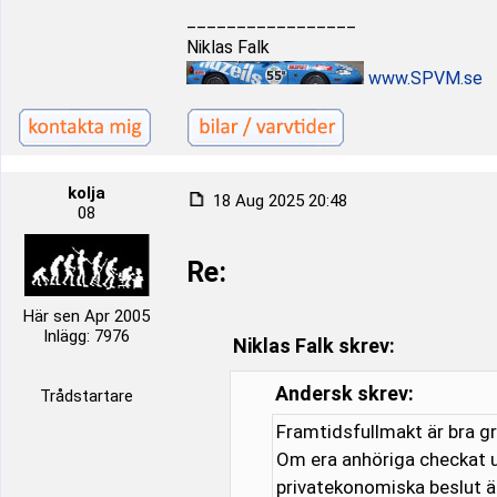
_________________
Niklas Falk
www.SPVM.se
kolja
18 Aug 2025 20:48
08
Re:
Här sen Apr 2005
Inlägg: 7976
Niklas Falk skrev:
Andersk skrev:
Trådstartare
Framtidsfullmakt är bra gr
Om era anhöriga checkat u
privatekonomiska beslut ä