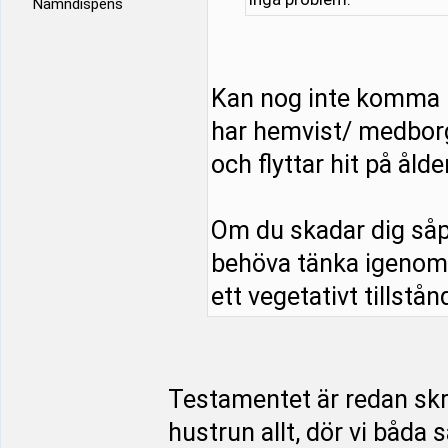
Namndispens
Kan nog inte komma 
har hemvist/ medborg
och flyttar hit på åld
Om du skadar dig såp
behöva tänka igenom s
ett vegetativt tillstånd
Testamentet är redan skriv
hustrun allt, dör vi båda 