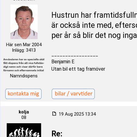
Hustrun har framtidsfullm
är också inte med, efters
per år så blir det nog ing
Här sen Mar 2004
Inlägg: 3413
_________________
Benjamin E
Utan bil ett tag framöver
Namndispens
kolja
19 Aug 2025 13:34
08
Re: