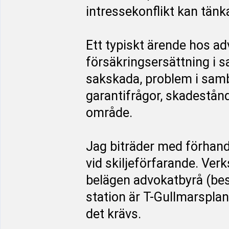
intressekonflikt kan tänk
Ett typiskt ärende hos a
försäkringsersättning i 
sakskada, problem i sam
garantifrågor, skadestån
område.
Jag biträder med förhand
vid skiljeförfarande. Ve
belägen advokatbyrå (be
station är T-Gullmarsplan
det krävs.