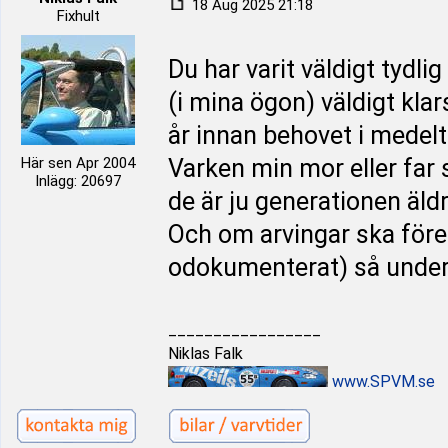
18 Aug 2025 21:18
Fixhult
Du har varit väldigt tydl
(i mina ögon) väldigt kla
år innan behovet i medelt
Här sen Apr 2004
Varken min mor eller far 
Inlägg: 20697
de är ju generationen äldr
Och om arvingar ska föres
odokumenterat) så under
_________________
Niklas Falk
www.SPVM.se