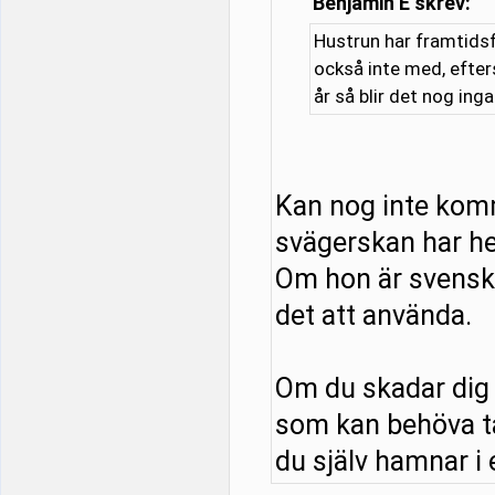
Benjamin E skrev:
Hustrun har framtidsf
också inte med, efter
år så blir det nog ing
Kan nog inte kom
svägerskan har he
Om hon är svensk o
det att använda.
Om du skadar dig 
som kan behöva tä
du själv hamnar i e