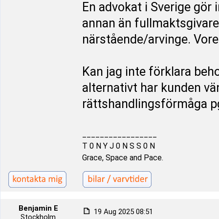
En advokat i Sverige gör 
annan än fullmaktsgivare
närstående/arvinge. Vore 
Kan jag inte förklara beh
alternativt har kunden vän
rättshandlingsförmåga p
_________________
T 0 N Y J 0 N S S 0 N
Grace, Space and Pace.
Benjamin E
19 Aug 2025 08:51
Stockholm