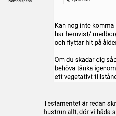
Namndispens
Kan nog inte komma 
har hemvist/ medborg
och flyttar hit på åld
Om du skadar dig såp
behöva tänka igenom s
ett vegetativt tillstånd
Testamentet är redan skriv
hustrun allt, dör vi båda 