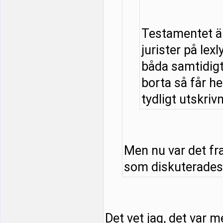
Testamentet är
jurister på lexl
båda samtidigt 
borta så får he
tydligt utskrivn
Men nu var det fr
som diskuterades. 
Det vet jag, det var m