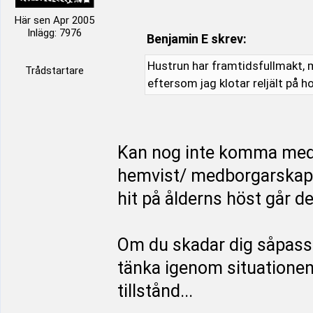
Här sen Apr 2005
Inlägg: 7976
Benjamin E skrev:
Hustrun har framtidsfullmakt, m
Trådstartare
eftersom jag klotar reljält på h
Kan nog inte komma med
hemvist/ medborgarskap i
hit på ålderns höst går d
Om du skadar dig såpass 
tänka igenom situationen f
tillstånd...