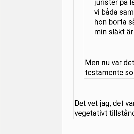
jurister på l
vi båda samt
hon borta så
min släkt är 
Men nu var det
testamente som
Det vet jag, det v
vegetativt tillstånd