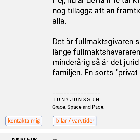
Hej, nu är detta inte tän
nog tillägga att en framt
alla.
Det är fullmaktsgivaren 
länge fullmaktshavararen
minderårig så är det juri
familjen. En sorts "priva
_________________
T 0 N Y J 0 N S S 0 N
Grace, Space and Pace.
Niklas Falk