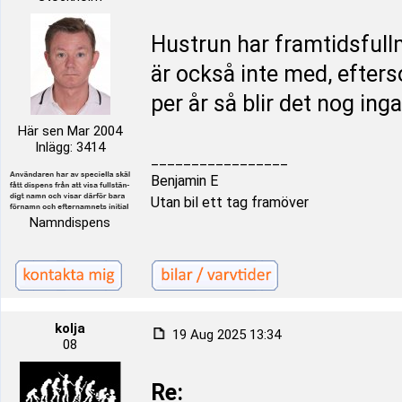
Hustrun har framtidsfullm
är också inte med, efters
per år så blir det nog ing
Här sen Mar 2004
Inlägg: 3414
_________________
Benjamin E
Utan bil ett tag framöver
Namndispens
kolja
19 Aug 2025 13:34
08
Re: