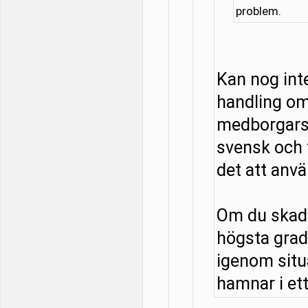
problem.
Kan nog in
handling om
medborgarsk
svensk och f
det att anv
Om du skadar
högsta grad
igenom situa
hamnar i ett 