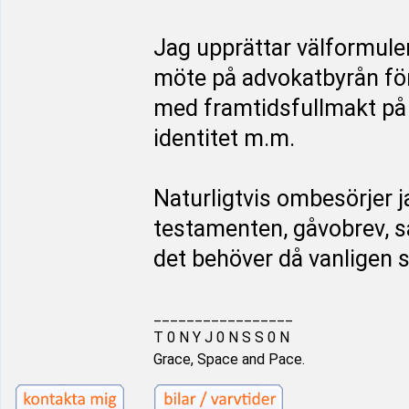
Jag upprättar välformule
möte på advokatbyrån för
med framtidsfullmakt på 
identitet m.m.
Naturligtvis ombesörjer j
testamenten, gåvobrev, 
det behöver då vanligen 
_________________
T 0 N Y J 0 N S S 0 N
Grace, Space and Pace.