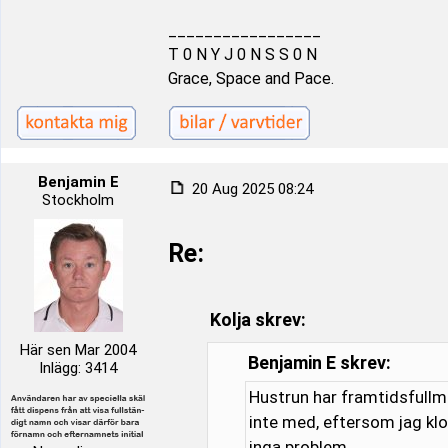
_________________
T 0 N Y J 0 N S S 0 N
Grace, Space and Pace.
Benjamin E
20 Aug 2025 08:24
Stockholm
Re:
Kolja skrev:
Här sen Mar 2004
Benjamin E skrev:
Inlägg: 3414
Hustrun har framtidsfullma
inte med, eftersom jag klot
inga problem.