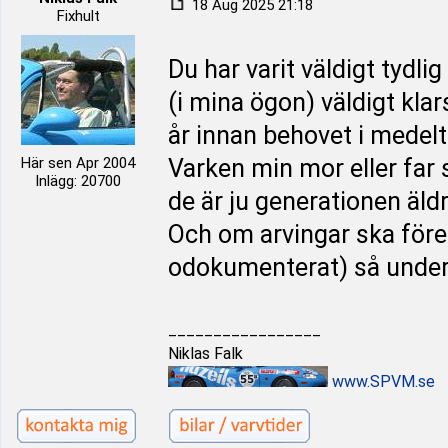
18 Aug 2025 21:18
Fixhult
Du har varit väldigt tydl
(i mina ögon) väldigt kla
år innan behovet i medelt
Här sen Apr 2004
Varken min mor eller far 
Inlägg: 20700
de är ju generationen äldr
Och om arvingar ska föres
odokumenterat) så under
_________________
Niklas Falk
www.SPVM.se