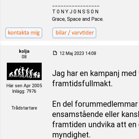
_________________
T 0 N Y J 0 N S S 0 N
Grace, Space and Pace.
kolja
12 Maj 2023 14:08
08
Jag har en kampanj med f
framtidsfullmakt.
Här sen Apr 2005
Inlägg: 7976
En del forummedlemmar m
Trådstartare
ensamstående eller kansk
framtiden undvika att e
myndighet.