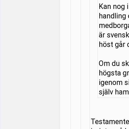
Kan nog 
handling
medborga
är svensk
höst går 
Om du ska
högsta g
igenom si
själv hamn
Testamentet