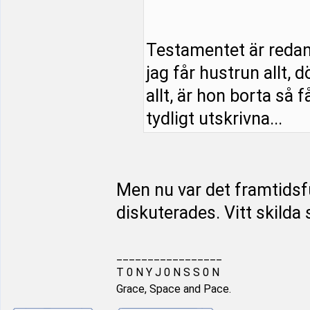
Testamentet är redan s
jag får hustrun allt, 
allt, är hon borta så f
tydligt utskrivna...
Men nu var det framtids
diskuterades. Vitt skilda 
_________________
T 0 N Y J 0 N S S 0 N
Grace, Space and Pace.