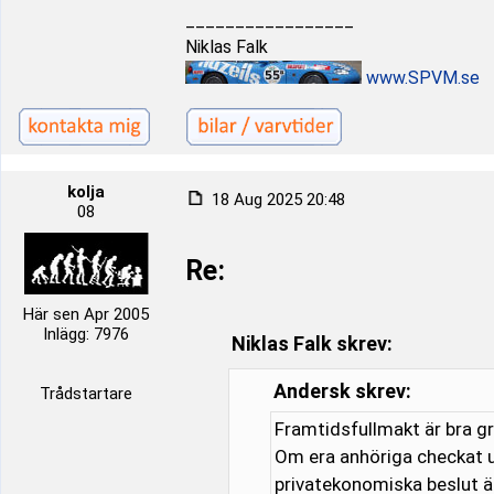
_________________
Niklas Falk
www.SPVM.se
kolja
18 Aug 2025 20:48
08
Re:
Här sen Apr 2005
Inlägg: 7976
Niklas Falk skrev:
Andersk skrev:
Trådstartare
Framtidsfullmakt är bra gr
Om era anhöriga checkat u
privatekonomiska beslut ä