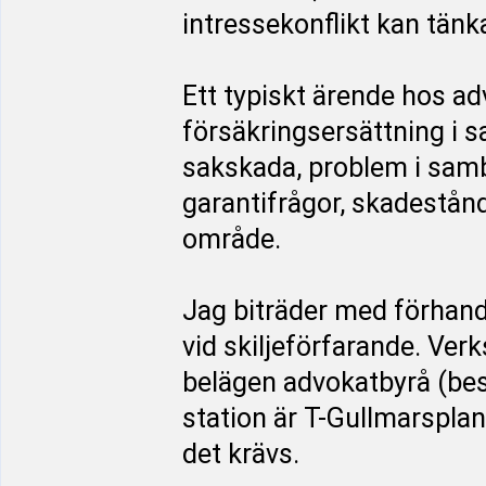
intressekonflikt kan tänk
Ett typiskt ärende hos a
försäkringsersättning i 
sakskada, problem i sam
garantifrågor, skadestån
område.
Jag biträder med förhand
vid skiljeförfarande. Ve
belägen advokatbyrå (be
station är T-Gullmarsplan
det krävs.