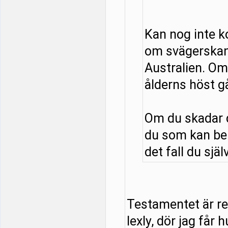
Kan nog inte 
om svägerskan
Australien. Om 
ålderns höst g
Om du skadar d
du som kan be
det fall du själ
Testamentet är red
lexly, dör jag får 