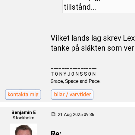
tillstånd...
Vilket lands lag skrev Le
tanke på släkten som ver
_________________
T 0 N Y J 0 N S S 0 N
Grace, Space and Pace.
Benjamin E
21 Aug 2025 09:36
Stockholm
Re: