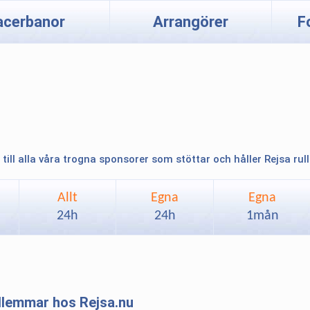
acerbanor
Arrangörer
F
 till alla våra trogna sponsorer som stöttar och håller Rejsa rul
Allt
Egna
Egna
24h
24h
1mån
edlemmar hos Rejsa.nu