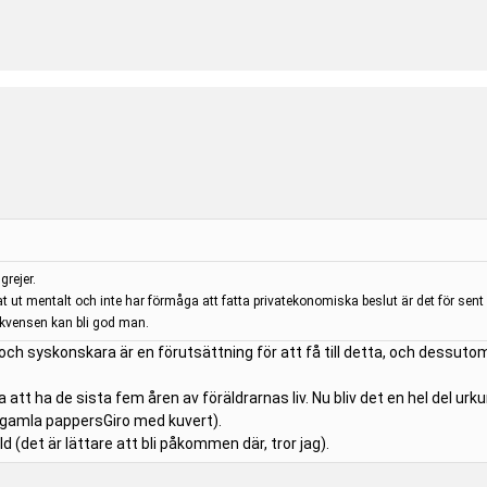
grejer.
 ut mentalt och inte har förmåga att fatta privatekonomiska beslut är det för sen
ekvensen kan bli god man.
r och syskonskara är en förutsättning för att få till detta, och dessut
a att ha de sista fem åren av föräldrarnas liv. Nu bliv det en hel del u
 gamla pappersGiro med kuvert).
Id (det är lättare att bli påkommen där, tror jag).