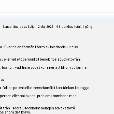
Senast ändrad av kolja, 12 Maj 2023 14:11, ändrad totalt 1 gång
Sverige en förmån i form av inledande juridisk
, eller vid ett personligt besök hos advokatbyrån.
n situation, vad timarvodet kommer att bli om du lämnar
rev.
all en potentiell intressekonflikt kan tänkas föreligga.
 person eller sakskada, problem i samband med
går från i södra Stockholm belägen advokatbyrå
os er om det krävs.