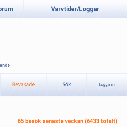
orum
Varvtider/Loggar
lande
Bevakade
Sök
Logga in
65 besök senaste veckan (6433 totalt)