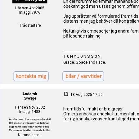
En del forummedlemmar måhända börjar
obekant god man utses genom offent
Här sen Apr 2005
Inlägg: 7976
Jag upprättar välformulerad framtids
distans men jag behöver då kontrollera
Trådstartare
Naturligtvis ombesörjer jag andra fa
på löpande räkning.
_________________
T 0 N Y J 0 N S S 0 N
Grace, Space and Pace.
Andersk
18 Aug 2025 17:50
Sverige
Här sen Nov 2002
Framtidsfullmakt är bra grejer.
Inlägg: 1488
Om era anhöriga checkat ut mentalt o
för ny, konskekvensen kan bli god man
Namndispens