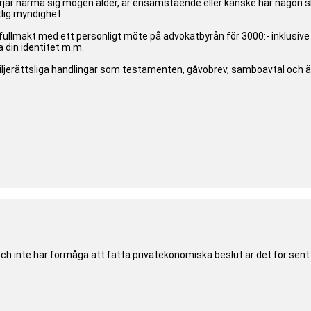
 närma sig mogen ålder, är ensamstående eller kanske har någon slag
lig myndighet.
fullmakt med ett personligt möte på advokatbyrån för 3000:- inklusi
 din identitet m.m.
miljerättsliga handlingar som testamenten, gåvobrev, samboavtal och 
ch inte har förmåga att fatta privatekonomiska beslut är det för sen
.