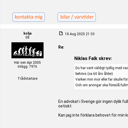
kolja
18 Aug 2025 21:33
08
Re:
Niklas Falk skrev:
Här sen Apr 2005
Inlägg: 7976
Du har varit väldigt tydlig med va
behövs (ca 60 års ålder).
Trådstartare
Varken min mor eller far skulle fö
Och om arvingar ska föreslå fullm
En advokat i Sverige gör ingen dylik 
oetiskt.
Kan jag inte förklara behovet för min 