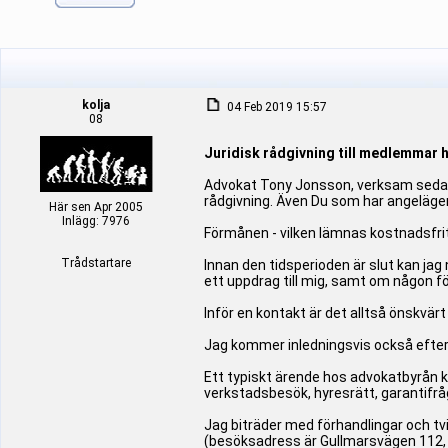
kolja
04 Feb 2019 15:57
08
Juridisk rådgivning till medlemmar 
Advokat Tony Jonsson, verksam sedan 
rådgivning. Även Du som har angelägen
Här sen Apr 2005
Inlägg: 7976
Förmånen - vilken lämnas kostnadsfrit
Trådstartare
Innan den tidsperioden är slut kan jag
ett uppdrag till mig, samt om någon fö
Inför en kontakt är det alltså önskvärt 
Jag kommer inledningsvis också efterfr
Ett typiskt ärende hos advokatbyrån 
verkstadsbesök, hyresrätt, garantifr
Jag biträder med förhandlingar och tv
(besöksadress är Gullmarsvägen 112, 