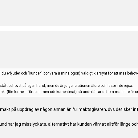
d du erbjuder och "kunden" bör vara (i mina ögon) väldigt klarsynt för att inse beho
rstått behovet på egen hand, men de är ju generationen äldre och läste inte rejsa.
akt (lite formellt försent, men odokumenterat) så underlättar det om man inte är 
fullmakt på uppdrag av någon annan än fullmaktsgivaren, dvs det sker i
kund har jag misslyckats, alternativt har kunden väntat alltför länge o