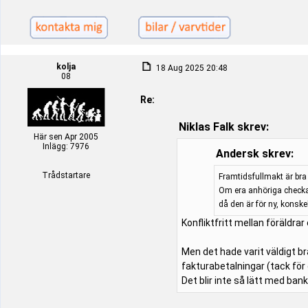
kolja
18 Aug 2025 20:48
08
Re:
Niklas Falk skrev:
Här sen Apr 2005
Inlägg: 7976
Andersk skrev:
Trådstartare
Framtidsfullmakt är bra 
Om era anhöriga checkat
då den är för ny, konsk
Konfliktfritt mellan föräldra
Men det hade varit väldigt br
fakturabetalningar (tack för
Det blir inte så lätt med bank