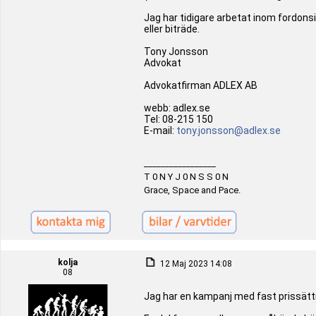
Jag har tidigare arbetat inom fordons
eller biträde.
Tony Jonsson
Advokat
Advokatfirman ADLEX AB
webb: adlex.se
Tel: 08-215 150
E-mail:
tony.jonsson@adlex.se
_________________
T 0 N Y J 0 N S S 0 N
Grace, Space and Pace.
kolja
12 Maj 2023 14:08
08
Jag har en kampanj med fast prissättn