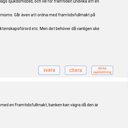
s sjukdomsbild, och vill för framtiden undvika att en
ve moms. Går även att ordna med framtidsfullmakt på
äktenskapsförord etc. Men det behöver då vanligen ske
t med en Framtidsfullmakt, banken kan vägra då den är