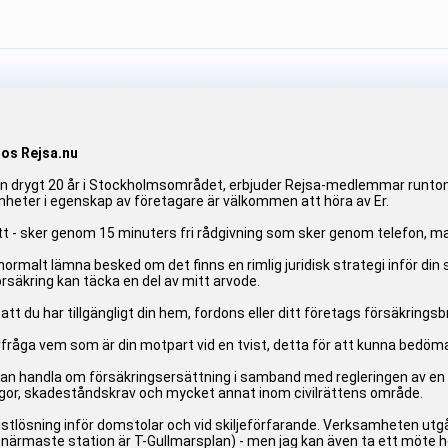
hos Rejsa.nu
drygt 20 år i Stockholmsområdet, erbjuder Rejsa-medlemmar runtom i 
heter i egenskap av företagare är välkommen att höra av Er.
t - sker genom 15 minuters fri rådgivning som sker genom telefon, mail
 normalt lämna besked om det finns en rimlig juridisk strategi inför di
rsäkring kan täcka en del av mitt arvode.
att du har tillgängligt din hem, fordons eller ditt företags försäkringsb
åga vem som är din motpart vid en tvist, detta för att kunna bedöma if
kan handla om försäkringsersättning i samband med regleringen av en
ågor, skadeståndskrav och mycket annat inom civilrättens område.
istlösning inför domstolar och vid skiljeförfarande. Verksamheten ut
närmaste station är T-Gullmarsplan) - men jag kan även ta ett möte h