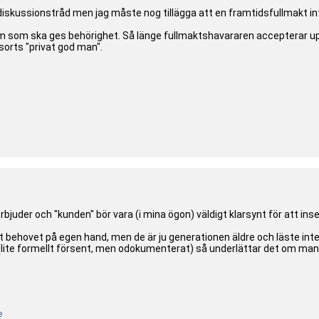
n diskussionstråd men jag måste nog tillägga att en framtidsfullmakt in
 som ska ges behörighet. Så länge fullmaktshavararen accepterar uppdr
sorts "privat god man".
erbjuder och "kunden" bör vara (i mina ögon) väldigt klarsynt för att in
tt behovet på egen hand, men de är ju generationen äldre och läste inte
(lite formellt försent, men odokumenterat) så underlättar det om man
e