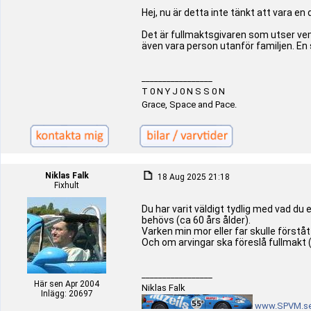
Hej, nu är detta inte tänkt att vara e
Det är fullmaktsgivaren som utser vem
även vara person utanför familjen. En 
_________________
T 0 N Y J 0 N S S 0 N
Grace, Space and Pace.
Niklas Falk
18 Aug 2025 21:18
Fixhult
Du har varit väldigt tydlig med vad du 
behövs (ca 60 års ålder).
Varken min mor eller far skulle förstå
Och om arvingar ska föreslå fullmakt 
_________________
Här sen Apr 2004
Niklas Falk
Inlägg: 20697
www.SPVM.s