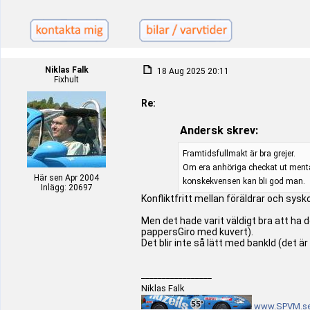
Niklas Falk
18 Aug 2025 20:11
Fixhult
Re:
Andersk skrev:
Framtidsfullmakt är bra grejer.
Om era anhöriga checkat ut mental
Här sen Apr 2004
konskekvensen kan bli god man.
Inlägg: 20697
Konfliktfritt mellan föräldrar och sys
Men det hade varit väldigt bra att ha 
pappersGiro med kuvert).
Det blir inte så lätt med bankId (det är
_________________
Niklas Falk
www.SPVM.s