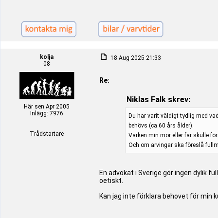
kolja
18 Aug 2025 21:33
08
Re:
Niklas Falk skrev:
Här sen Apr 2005
Inlägg: 7976
Du har varit väldigt tydlig med va
behövs (ca 60 års ålder).
Trådstartare
Varken min mor eller far skulle fö
Och om arvingar ska föreslå fullm
En advokat i Sverige gör ingen dylik 
oetiskt.
Kan jag inte förklara behovet för min 