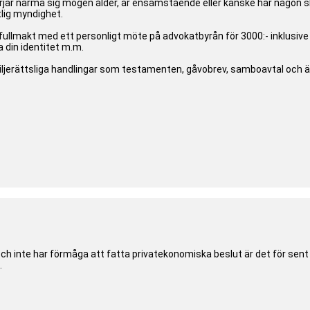
 närma sig mogen ålder, är ensamstående eller kanske har någon slag
lig myndighet.
fullmakt med ett personligt möte på advokatbyrån för 3000:- inklusi
 din identitet m.m.
miljerättsliga handlingar som testamenten, gåvobrev, samboavtal och 
ch inte har förmåga att fatta privatekonomiska beslut är det för sen
.