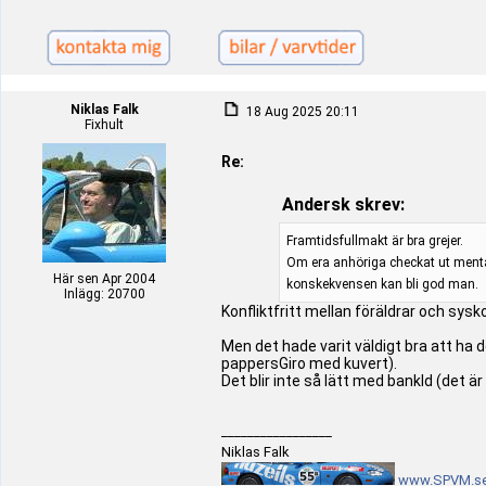
Niklas Falk
18 Aug 2025 20:11
Fixhult
Re:
Andersk skrev:
Framtidsfullmakt är bra grejer.
Om era anhöriga checkat ut mental
Här sen Apr 2004
konskekvensen kan bli god man.
Inlägg: 20700
Konfliktfritt mellan föräldrar och sys
Men det hade varit väldigt bra att ha 
pappersGiro med kuvert).
Det blir inte så lätt med bankId (det är
_________________
Niklas Falk
www.SPVM.s