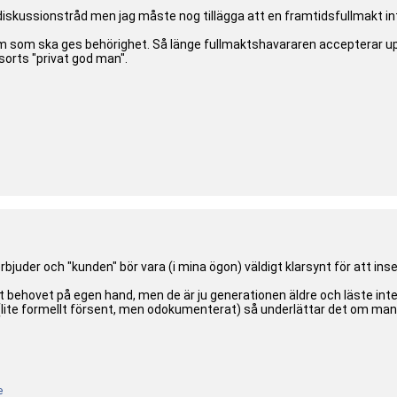
n diskussionstråd men jag måste nog tillägga att en framtidsfullmakt in
 som ska ges behörighet. Så länge fullmaktshavararen accepterar uppdr
sorts "privat god man".
erbjuder och "kunden" bör vara (i mina ögon) väldigt klarsynt för att in
tt behovet på egen hand, men de är ju generationen äldre och läste inte
(lite formellt försent, men odokumenterat) så underlättar det om man
e