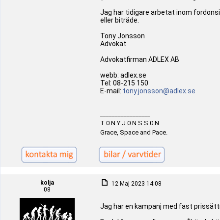
Jag har tidigare arbetat inom fordons
eller biträde.
Tony Jonsson
Advokat
Advokatfirman ADLEX AB
webb: adlex.se
Tel: 08-215 150
E-mail:
tony.jonsson@adlex.se
_________________
T 0 N Y J 0 N S S 0 N
Grace, Space and Pace.
kolja
12 Maj 2023 14:08
08
Jag har en kampanj med fast prissättn