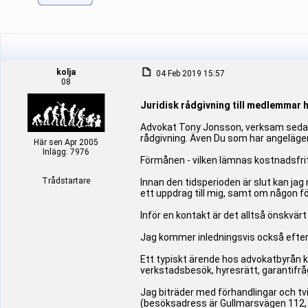
kolja
04 Feb 2019 15:57
08
Juridisk rådgivning till medlemmar 
Advokat Tony Jonsson, verksam sedan 
rådgivning. Även Du som har angelägen
Här sen Apr 2005
Inlägg: 7976
Förmånen - vilken lämnas kostnadsfrit
Trådstartare
Innan den tidsperioden är slut kan jag
ett uppdrag till mig, samt om någon fö
Inför en kontakt är det alltså önskvärt 
Jag kommer inledningsvis också efterfr
Ett typiskt ärende hos advokatbyrån 
verkstadsbesök, hyresrätt, garantifr
Jag biträder med förhandlingar och tv
(besöksadress är Gullmarsvägen 112, 