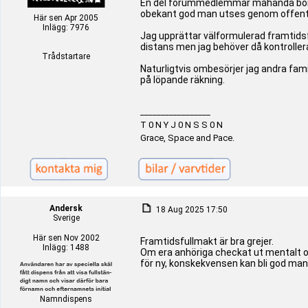
En del forummedlemmar måhända börjar
obekant god man utses genom offent
Här sen Apr 2005
Inlägg: 7976
Jag upprättar välformulerad framtids
distans men jag behöver då kontrollera
Trådstartare
Naturligtvis ombesörjer jag andra fa
på löpande räkning.
_________________
T 0 N Y J 0 N S S 0 N
Grace, Space and Pace.
Andersk
18 Aug 2025 17:50
Sverige
Här sen Nov 2002
Framtidsfullmakt är bra grejer.
Inlägg: 1488
Om era anhöriga checkat ut mentalt o
för ny, konskekvensen kan bli god man
Namndispens