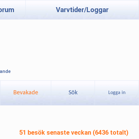
orum
Varvtider/Loggar
lande
Bevakade
Sök
Logga in
51 besök senaste veckan (6436 totalt)