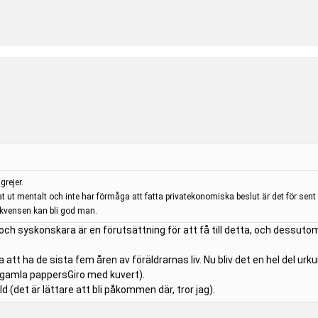
grejer.
 ut mentalt och inte har förmåga att fatta privatekonomiska beslut är det för sen
ekvensen kan bli god man.
r och syskonskara är en förutsättning för att få till detta, och dessut
a att ha de sista fem åren av föräldrarnas liv. Nu bliv det en hel del u
 gamla pappersGiro med kuvert).
Id (det är lättare att bli påkommen där, tror jag).