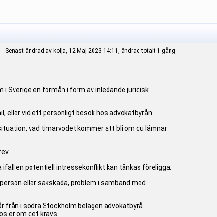
Senast ändrad av kolja, 12 Maj 2023 14:11, ändrad totalt 1 gång
Sverige en förmån i form av inledande juridisk
, eller vid ett personligt besök hos advokatbyrån.
n situation, vad timarvodet kommer att bli om du lämnar
rev.
all en potentiell intressekonflikt kan tänkas föreligga.
 person eller sakskada, problem i samband med
går från i södra Stockholm belägen advokatbyrå
os er om det krävs.