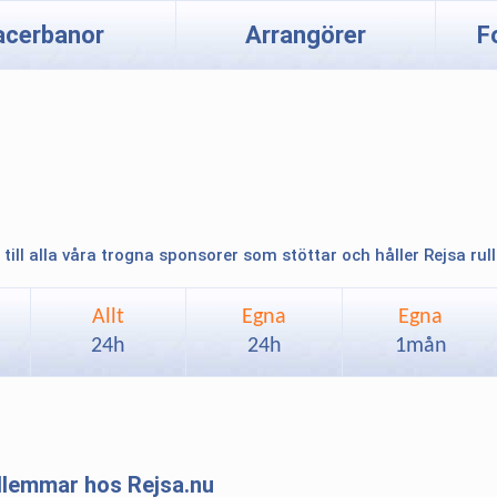
acerbanor
Arrangörer
F
 till alla våra trogna sponsorer som stöttar och håller Rejsa rul
Allt
Egna
Egna
24h
24h
1mån
edlemmar hos Rejsa.nu