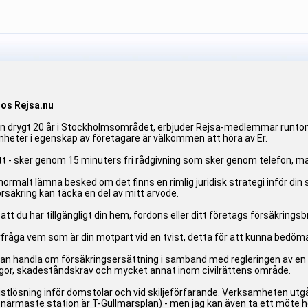
hos Rejsa.nu
drygt 20 år i Stockholmsområdet, erbjuder Rejsa-medlemmar runtom i 
heter i egenskap av företagare är välkommen att höra av Er.
t - sker genom 15 minuters fri rådgivning som sker genom telefon, mail
 normalt lämna besked om det finns en rimlig juridisk strategi inför di
rsäkring kan täcka en del av mitt arvode.
att du har tillgängligt din hem, fordons eller ditt företags försäkringsb
åga vem som är din motpart vid en tvist, detta för att kunna bedöma if
kan handla om försäkringsersättning i samband med regleringen av en
ågor, skadeståndskrav och mycket annat inom civilrättens område.
istlösning inför domstolar och vid skiljeförfarande. Verksamheten ut
närmaste station är T-Gullmarsplan) - men jag kan även ta ett möte h