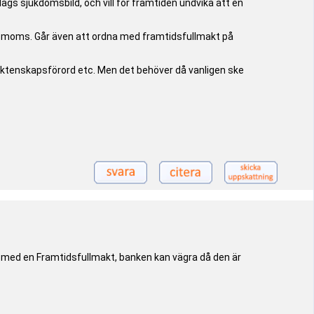
s sjukdomsbild, och vill för framtiden undvika att en
ve moms. Går även att ordna med framtidsfullmakt på
äktenskapsförord etc. Men det behöver då vanligen ske
t med en Framtidsfullmakt, banken kan vägra då den är