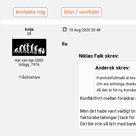
kolja
18 Aug 2025 20:48
08
Re:
Niklas Falk skrev:
Här sen Apr 2005
Inlägg: 7976
Andersk skrev:
Trådstartare
Framtidsfullmakt är bra 
Om era anhöriga checkat
då den är för ny, konsk
Konfliktfritt mellan föräldra
Men det hade varit väldigt br
fakturabetalningar (tack för
Det blir inte så lätt med bank