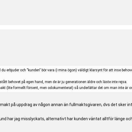
d du erbjuder och "kunden" bör vara (i mina ögon) väldigt klarsynt för att inse beho
rstått behovet på egen hand, men de är ju generationen äldre och läste inte rejsa.
akt (lite formellt försent, men odokumenterat) så underlättar det om man inte är 
fullmakt på uppdrag av någon annan än fullmaktsgivaren, dvs det sker i
kund har jag misslyckats, alternativt har kunden väntat alltför länge o