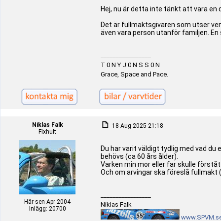
Hej, nu är detta inte tänkt att vara e
Det är fullmaktsgivaren som utser vem
även vara person utanför familjen. En 
_________________
T 0 N Y J 0 N S S 0 N
Grace, Space and Pace.
Niklas Falk
18 Aug 2025 21:18
Fixhult
Du har varit väldigt tydlig med vad du 
behövs (ca 60 års ålder).
Varken min mor eller far skulle förstå
Och om arvingar ska föreslå fullmakt 
_________________
Här sen Apr 2004
Niklas Falk
Inlägg: 20700
www.SPVM.s