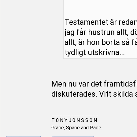
Testamentet är redan s
jag får hustrun allt, 
allt, är hon borta så f
tydligt utskrivna...
Men nu var det framtids
diskuterades. Vitt skilda 
_________________
T 0 N Y J 0 N S S 0 N
Grace, Space and Pace.