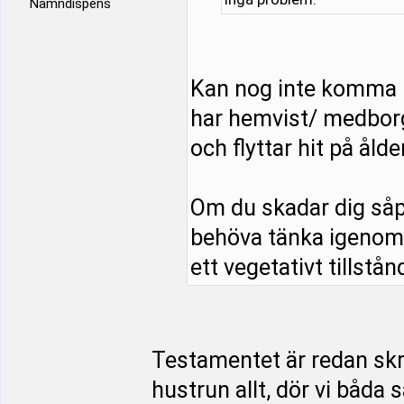
Namndispens
Kan nog inte komma 
har hemvist/ medborg
och flyttar hit på åld
Om du skadar dig såp
behöva tänka igenom s
ett vegetativt tillstånd
Testamentet är redan skriv
hustrun allt, dör vi båda 