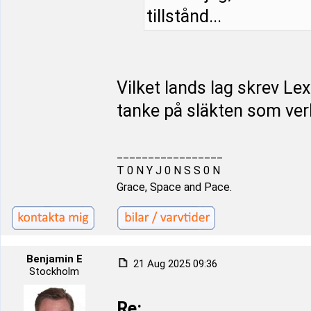
tillstånd...
Vilket lands lag skrev Le
tanke på släkten som ver
_________________
T 0 N Y J 0 N S S 0 N
Grace, Space and Pace.
Benjamin E
21 Aug 2025 09:36
Stockholm
Re: