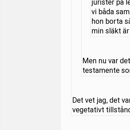
jurister på l
vi båda samt
hon borta så
min släkt är 
Men nu var det
testamente som
Det vet jag, det v
vegetativt tillstånd