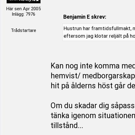
Här sen Apr 2005
Inlägg: 7976
Benjamin E skrev:
Hustrun har framtidsfullmakt, m
Trådstartare
eftersom jag klotar reljält på h
Kan nog inte komma med
hemvist/ medborgarskap i
hit på ålderns höst går d
Om du skadar dig såpass 
tänka igenom situationen f
tillstånd...