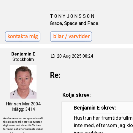
_________________
T 0 N Y J 0 N S S 0 N
Grace, Space and Pace.
Benjamin E
20 Aug 2025 08:24
Stockholm
Re:
Kolja skrev:
Här sen Mar 2004
Benjamin E skrev:
Inlägg: 3414
Hustrun har framtidsfullma
inte med, eftersom jag klot
inga problem.