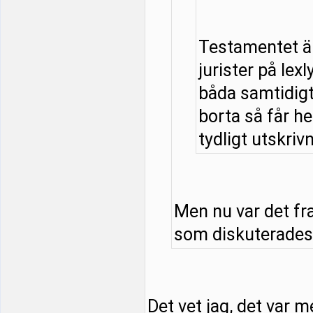
Testamentet är
jurister på lexl
båda samtidigt 
borta så får he
tydligt utskrivn
Men nu var det fr
som diskuterades. 
Det vet jag, det var m