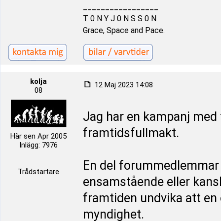
_________________
T 0 N Y J 0 N S S 0 N
Grace, Space and Pace.
kolja
12 Maj 2023 14:08
08
Jag har en kampanj med f
framtidsfullmakt.
Här sen Apr 2005
Inlägg: 7976
En del forummedlemmar m
Trådstartare
ensamstående eller kansk
framtiden undvika att e
myndighet.