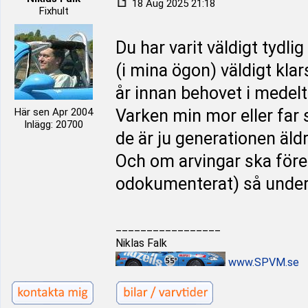
18 Aug 2025 21:18
Fixhult
Du har varit väldigt tydl
(i mina ögon) väldigt kla
år innan behovet i medelt
Här sen Apr 2004
Varken min mor eller far 
Inlägg: 20700
de är ju generationen äldr
Och om arvingar ska föres
odokumenterat) så under
_________________
Niklas Falk
www.SPVM.se