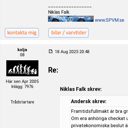
_________________
Niklas Falk
www.SPVM.se
kolja
18 Aug 2025 20:48
08
Re:
Här sen Apr 2005
Inlägg: 7976
Niklas Falk skrev:
Andersk skrev:
Trådstartare
Framtidsfullmakt är bra gr
Om era anhöriga checkat u
privatekonomiska beslut ä