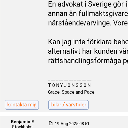
En advokat i Sverige gör 
annan än fullmaktsgivare
närstående/arvinge. Vore 
Kan jag inte förklara beh
alternativt har kunden vän
rättshandlingsförmåga p
_________________
T 0 N Y J 0 N S S 0 N
Grace, Space and Pace.
Benjamin E
19 Aug 2025 08:51
Stockholm