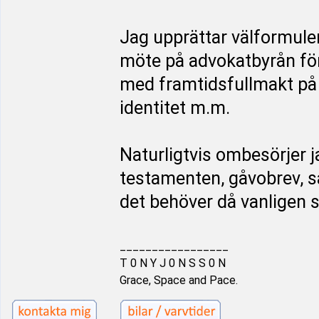
Jag upprättar välformule
möte på advokatbyrån för
med framtidsfullmakt på 
identitet m.m.
Naturligtvis ombesörjer j
testamenten, gåvobrev, 
det behöver då vanligen 
_________________
T 0 N Y J 0 N S S 0 N
Grace, Space and Pace.