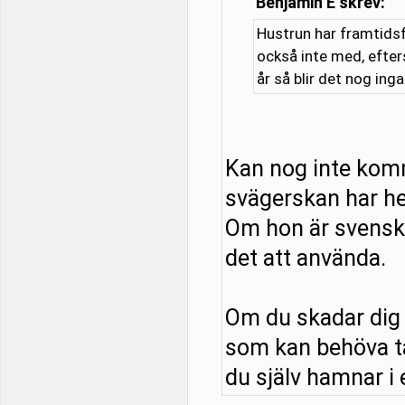
Benjamin E skrev:
Hustrun har framtidsf
också inte med, efter
år så blir det nog ing
Kan nog inte kom
svägerskan har he
Om hon är svensk o
det att använda.
Om du skadar dig 
som kan behöva tä
du själv hamnar i e