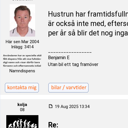
Hustrun har framtidsfullm
är också inte med, efters
per år så blir det nog ing
Här sen Mar 2004
Inlägg: 3414
_________________
Benjamin E
Utan bil ett tag framöver
Namndispens
kolja
19 Aug 2025 13:34
08
Re: