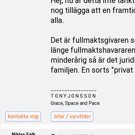
Hej, nu är detta inte tän
nog tillägga att en framt
alla.
Det är fullmaktsgivaren 
länge fullmaktshavararen
minderårig så är det juri
familjen. En sorts "priva
_________________
T 0 N Y J 0 N S S 0 N
Grace, Space and Pace.
Niklas Falk