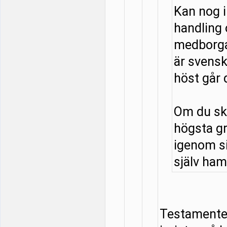
Kan nog 
handling
medborga
är svensk
höst går 
Om du ska
högsta g
igenom si
själv hamn
Testamentet