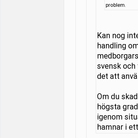
problem.
Kan nog in
handling om
medborgarsk
svensk och f
det att anv
Om du skadar
högsta grad
igenom situa
hamnar i ett 