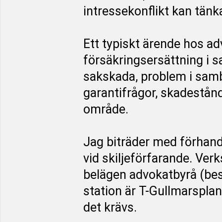
intressekonflikt kan tänk
Ett typiskt ärende hos a
försäkringsersättning i 
sakskada, problem i sam
garantifrågor, skadestån
område.
Jag biträder med förhand
vid skiljeförfarande. Ve
belägen advokatbyrå (be
station är T-Gullmarsplan
det krävs.