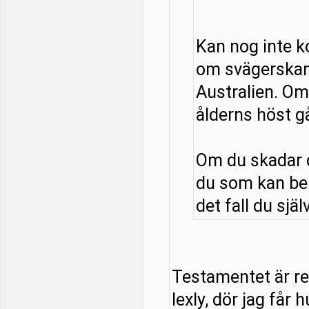
Kan nog inte 
om svägerskan
Australien. Om 
ålderns höst g
Om du skadar d
du som kan be
det fall du själ
Testamentet är red
lexly, dör jag får 