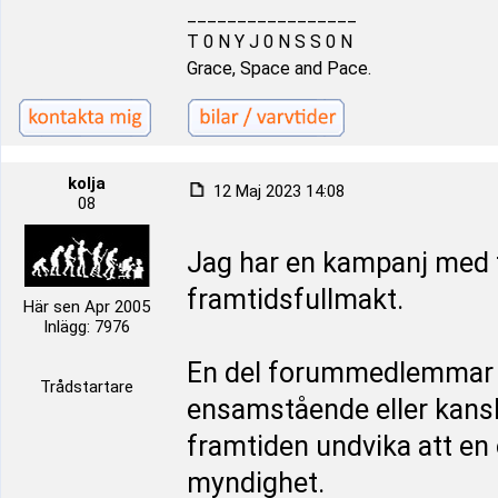
_________________
T 0 N Y J 0 N S S 0 N
Grace, Space and Pace.
kolja
12 Maj 2023 14:08
08
Jag har en kampanj med f
framtidsfullmakt.
Här sen Apr 2005
Inlägg: 7976
En del forummedlemmar m
Trådstartare
ensamstående eller kansk
framtiden undvika att e
myndighet.