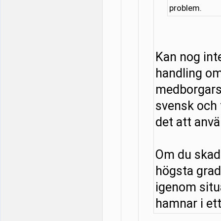
problem.
Kan nog in
handling om
medborgarsk
svensk och f
det att anv
Om du skadar
högsta grad
igenom situa
hamnar i ett 