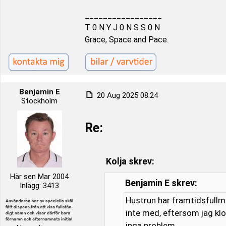
_________________
T 0 N Y J 0 N S S 0 N
Grace, Space and Pace.
Benjamin E
20 Aug 2025 08:24
Stockholm
Re:
Kolja skrev:
Här sen Mar 2004
Benjamin E skrev:
Inlägg: 3413
Hustrun har framtidsfullma
inte med, eftersom jag klot
inga problem.