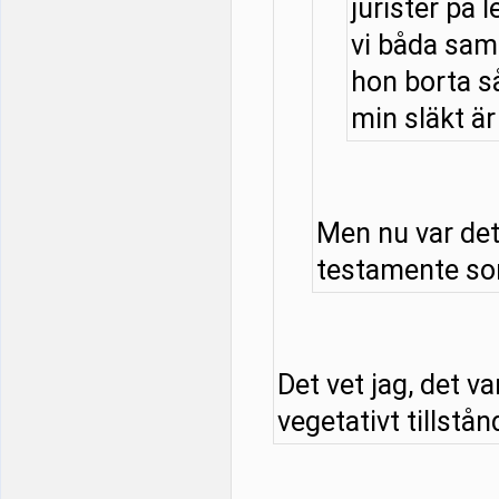
jurister på l
vi båda samt
hon borta så
min släkt är 
Men nu var det
testamente som
Det vet jag, det v
vegetativt tillstånd