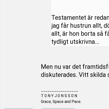
Testamentet är redan s
jag får hustrun allt, 
allt, är hon borta så f
tydligt utskrivna...
Men nu var det framtids
diskuterades. Vitt skilda 
_________________
T 0 N Y J 0 N S S 0 N
Grace, Space and Pace.