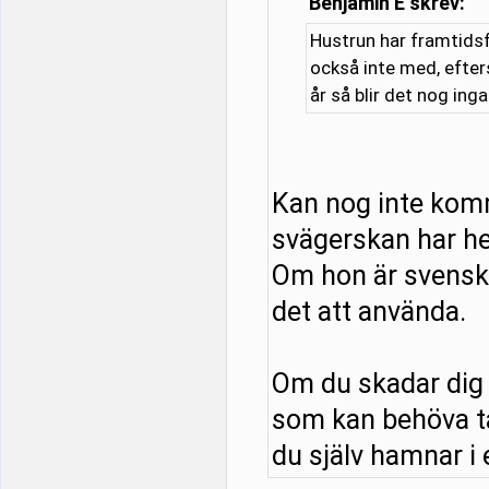
Benjamin E skrev:
Hustrun har framtidsf
också inte med, efter
år så blir det nog ing
Kan nog inte kom
svägerskan har he
Om hon är svensk o
det att använda.
Om du skadar dig 
som kan behöva tä
du själv hamnar i e