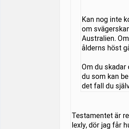
Kan nog inte 
om svägerskan
Australien. Om 
ålderns höst g
Om du skadar d
du som kan be
det fall du själ
Testamentet är red
lexly, dör jag får 