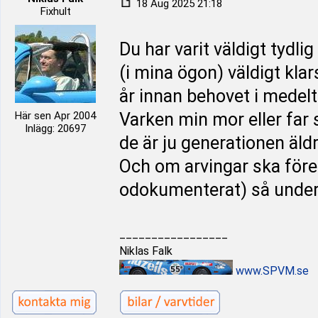
18 Aug 2025 21:18
Fixhult
Du har varit väldigt tydl
(i mina ögon) väldigt kla
år innan behovet i medelt
Här sen Apr 2004
Varken min mor eller far 
Inlägg: 20697
de är ju generationen äldr
Och om arvingar ska föres
odokumenterat) så under
_________________
Niklas Falk
www.SPVM.se