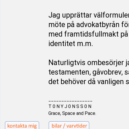
Jag upprättar välformule
möte på advokatbyrån för
med framtidsfullmakt på 
identitet m.m.
Naturligtvis ombesörjer j
testamenten, gåvobrev, 
det behöver då vanligen 
_________________
T 0 N Y J 0 N S S 0 N
Grace, Space and Pace.