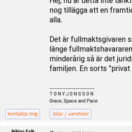
Hej, nu är detta inte tän
nog tillägga att en framt
alla.
Det är fullmaktsgivaren 
länge fullmaktshavararen
minderårig så är det juri
familjen. En sorts "priva
_________________
T 0 N Y J 0 N S S 0 N
Grace, Space and Pace.
Niklas Falk