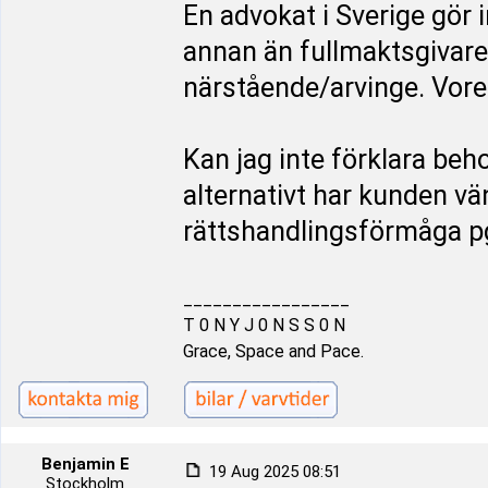
En advokat i Sverige gör 
annan än fullmaktsgivare
närstående/arvinge. Vore 
Kan jag inte förklara beh
alternativt har kunden vän
rättshandlingsförmåga p
_________________
T 0 N Y J 0 N S S 0 N
Grace, Space and Pace.
Benjamin E
19 Aug 2025 08:51
Stockholm