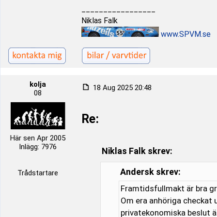
_________________
Niklas Falk
www.SPVM.se
kolja
18 Aug 2025 20:48
08
Re:
Här sen Apr 2005
Inlägg: 7976
Niklas Falk skrev:
Andersk skrev:
Trådstartare
Framtidsfullmakt är bra gr
Om era anhöriga checkat u
privatekonomiska beslut ä