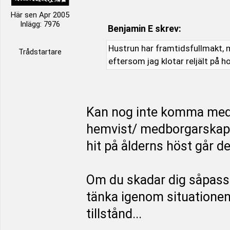
Här sen Apr 2005
Inlägg: 7976
Benjamin E skrev:
Hustrun har framtidsfullmakt, m
Trådstartare
eftersom jag klotar reljält på h
Kan nog inte komma med
hemvist/ medborgarskap i
hit på ålderns höst går d
Om du skadar dig såpass 
tänka igenom situationen f
tillstånd...