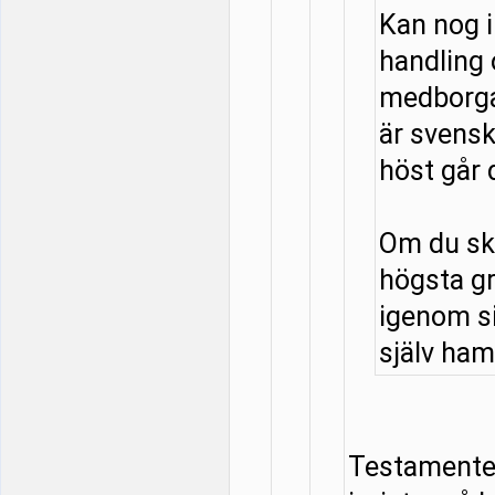
Kan nog 
handling
medborga
är svensk
höst går 
Om du ska
högsta g
igenom si
själv hamn
Testamentet