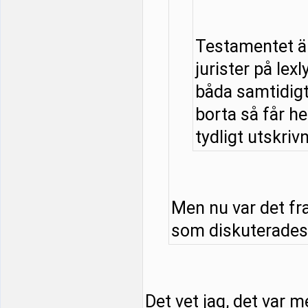
Testamentet är
jurister på lexl
båda samtidigt 
borta så får he
tydligt utskrivn
Men nu var det fr
som diskuterades. 
Det vet jag, det var m