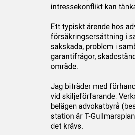
intressekonflikt kan tänk
Ett typiskt ärende hos a
försäkringsersättning i 
sakskada, problem i sam
garantifrågor, skadestån
område.
Jag biträder med förhand
vid skiljeförfarande. Ve
belägen advokatbyrå (be
station är T-Gullmarsplan
det krävs.