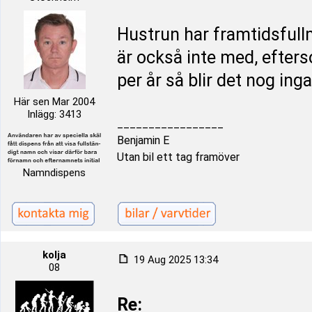
Hustrun har framtidsfullm
är också inte med, efters
per år så blir det nog ing
Här sen Mar 2004
Inlägg: 3413
_________________
Benjamin E
Utan bil ett tag framöver
Namndispens
kolja
19 Aug 2025 13:34
08
Re: