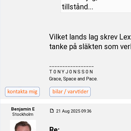
tillstånd...
Vilket lands lag skrev Le
tanke på släkten som ver
_________________
T 0 N Y J 0 N S S 0 N
Grace, Space and Pace.
Benjamin E
21 Aug 2025 09:36
Stockholm
Re: