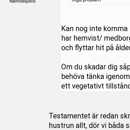
Namndispens
Kan nog inte komma 
har hemvist/ medborg
och flyttar hit på åld
Om du skadar dig såp
behöva tänka igenom s
ett vegetativt tillstånd
Testamentet är redan skriv
hustrun allt, dör vi båda 