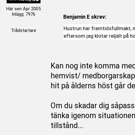
Här sen Apr 2005
Inlägg: 7976
Benjamin E skrev:
Hustrun har framtidsfullmakt, m
Trådstartare
eftersom jag klotar reljält på h
Kan nog inte komma med
hemvist/ medborgarskap i
hit på ålderns höst går d
Om du skadar dig såpass 
tänka igenom situationen f
tillstånd...