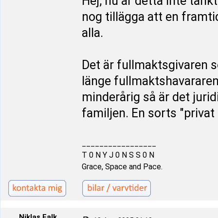
Hej, nu är detta inte tän
nog tillägga att en framt
alla.
Det är fullmaktsgivaren 
länge fullmaktshavararen
minderårig så är det juri
familjen. En sorts "priva
_________________
T 0 N Y J 0 N S S 0 N
Grace, Space and Pace.
Niklas Falk