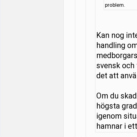
problem.
Kan nog in
handling om
medborgarsk
svensk och f
det att anv
Om du skadar
högsta grad
igenom situa
hamnar i ett 