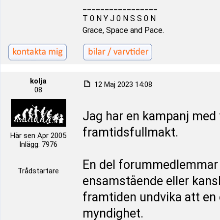
_________________
T 0 N Y J 0 N S S 0 N
Grace, Space and Pace.
kolja
12 Maj 2023 14:08
08
Jag har en kampanj med f
framtidsfullmakt.
Här sen Apr 2005
Inlägg: 7976
En del forummedlemmar m
Trådstartare
ensamstående eller kansk
framtiden undvika att e
myndighet.