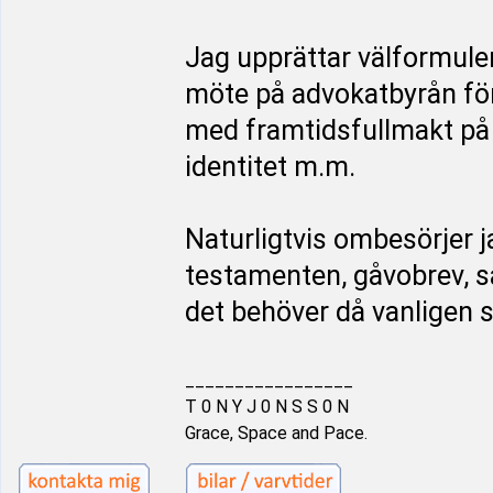
Jag upprättar välformule
möte på advokatbyrån för
med framtidsfullmakt på 
identitet m.m.
Naturligtvis ombesörjer j
testamenten, gåvobrev, 
det behöver då vanligen 
_________________
T 0 N Y J 0 N S S 0 N
Grace, Space and Pace.