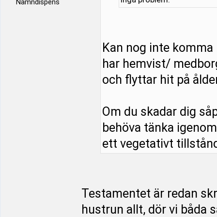
Namndispens
Kan nog inte komma 
har hemvist/ medborg
och flyttar hit på åld
Om du skadar dig såp
behöva tänka igenom s
ett vegetativt tillstånd
Testamentet är redan skriv
hustrun allt, dör vi båda 