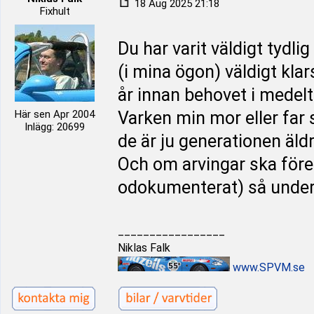
18 Aug 2025 21:18
Fixhult
Du har varit väldigt tydl
(i mina ögon) väldigt kla
år innan behovet i medelt
Här sen Apr 2004
Varken min mor eller far 
Inlägg: 20699
de är ju generationen äldr
Och om arvingar ska föres
odokumenterat) så under
_________________
Niklas Falk
www.SPVM.se