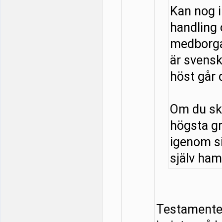
Kan nog 
handling
medborga
är svensk
höst går 
Om du ska
högsta g
igenom si
själv hamn
Testamentet