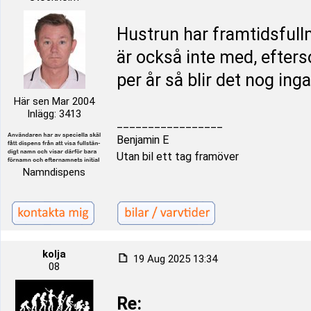
Hustrun har framtidsfullm
är också inte med, efters
per år så blir det nog ing
Här sen Mar 2004
Inlägg: 3413
_________________
Benjamin E
Utan bil ett tag framöver
Namndispens
kolja
19 Aug 2025 13:34
08
Re: