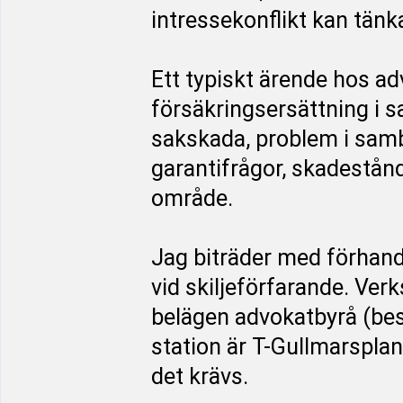
intressekonflikt kan tänk
Ett typiskt ärende hos a
försäkringsersättning i 
sakskada, problem i sam
garantifrågor, skadestån
område.
Jag biträder med förhand
vid skiljeförfarande. Ve
belägen advokatbyrå (be
station är T-Gullmarsplan
det krävs.