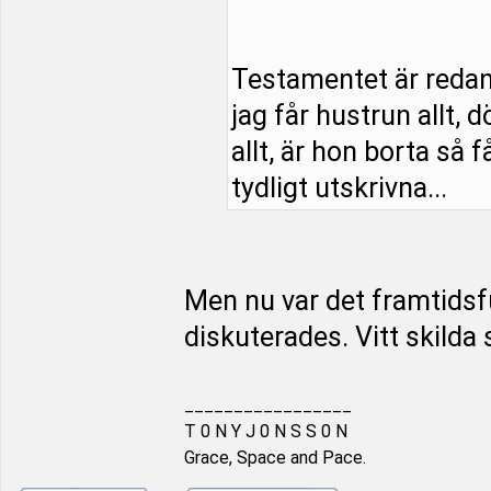
Testamentet är redan s
jag får hustrun allt, 
allt, är hon borta så f
tydligt utskrivna...
Men nu var det framtids
diskuterades. Vitt skilda 
_________________
T 0 N Y J 0 N S S 0 N
Grace, Space and Pace.