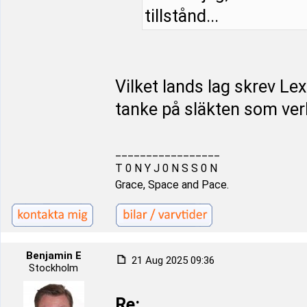
tillstånd...
Vilket lands lag skrev Le
tanke på släkten som ver
_________________
T 0 N Y J 0 N S S 0 N
Grace, Space and Pace.
Benjamin E
21 Aug 2025 09:36
Stockholm
Re: