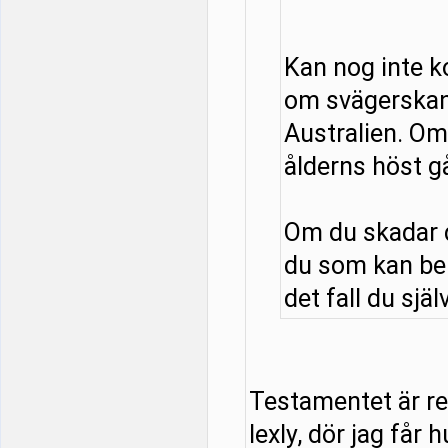
Kan nog inte 
om svägerskan
Australien. Om 
ålderns höst g
Om du skadar d
du som kan be
det fall du själ
Testamentet är red
lexly, dör jag får 