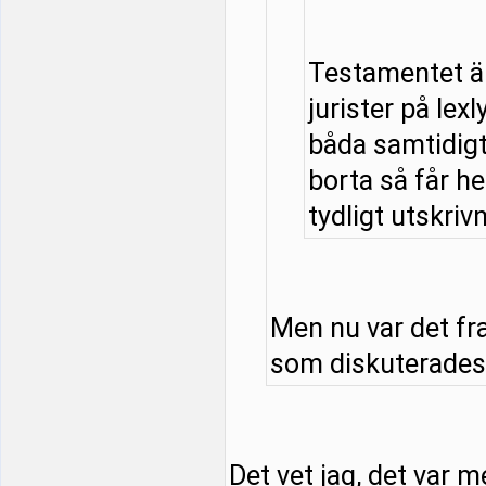
Testamentet är
jurister på lexl
båda samtidigt 
borta så får he
tydligt utskrivn
Men nu var det fr
som diskuterades. 
Det vet jag, det var m