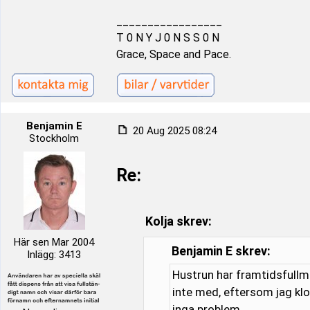
_________________
T 0 N Y J 0 N S S 0 N
Grace, Space and Pace.
Benjamin E
20 Aug 2025 08:24
Stockholm
Re:
Kolja skrev:
Här sen Mar 2004
Benjamin E skrev:
Inlägg: 3413
Hustrun har framtidsfullma
inte med, eftersom jag klot
inga problem.