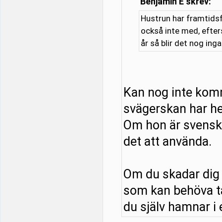
Benjamin E skrev:
Hustrun har framtidsf
också inte med, efter
år så blir det nog ing
Kan nog inte kom
svägerskan har he
Om hon är svensk o
det att använda.
Om du skadar dig 
som kan behöva tä
du själv hamnar i e