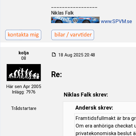
_________________
Niklas Falk
www.SPVM.se
kolja
18 Aug 2025 20:48
08
Re:
Här sen Apr 2005
Inlägg: 7976
Niklas Falk skrev:
Andersk skrev:
Trådstartare
Framtidsfullmakt är bra gr
Om era anhöriga checkat u
privatekonomiska beslut ä