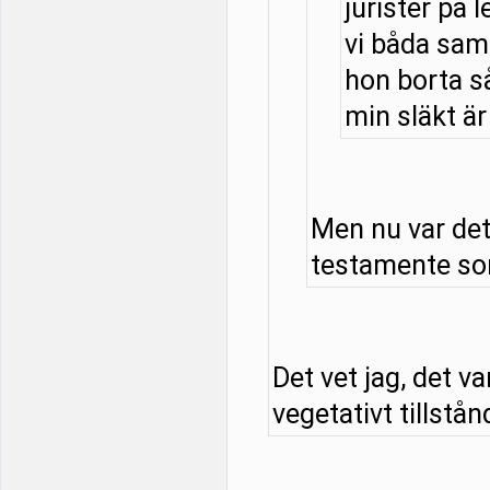
jurister på l
vi båda samt
hon borta så
min släkt är 
Men nu var det
testamente som
Det vet jag, det v
vegetativt tillstånd