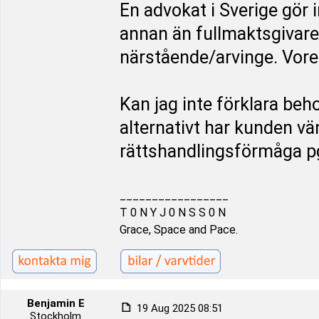
En advokat i Sverige gör 
annan än fullmaktsgivare
närstående/arvinge. Vore 
Kan jag inte förklara beh
alternativt har kunden vän
rättshandlingsförmåga p
_________________
T 0 N Y J 0 N S S 0 N
Grace, Space and Pace.
Benjamin E
19 Aug 2025 08:51
Stockholm