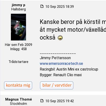
jimmy p
10 Sep 2025 18:39
Hallsberg
Kanske beror på körstil m
åt mycket motor/växellå
också
Här sen Feb 2009
Inlägg: 458
_________________
Jimmy Pettersson
Trådstartare
www.emersonracetech.se
Racingbil: Austin Mini ex castrolcup
Bygger: Renault Clio maxi
Magnus Thomé
10 Sep 2025 19:42
Stockholm