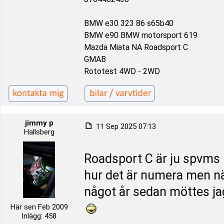
BMW e30 323 86 s65b40
BMW e90 BMW motorsport 619
Mazda Miata NA Roadsport C
GMAB
Rototest 4WD - 2WD
jimmy p
11 Sep 2025 07:13
Hallsberg
Roadsport C är ju spvms i 
hur det är numera men nä
något år sedan möttes jag
Här sen Feb 2009
Inlägg: 458