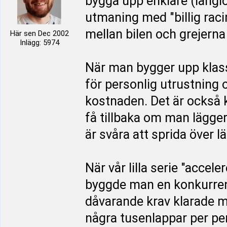
bygga upp enklare (långlo
utmaning med "billig raci
mellan bilen och grejerna 
Här sen Dec 2002
Inlägg: 5974
När man bygger upp klasse
för personlig utrustning o
kostnaden. Det är också
få tillbaka om man lägge
är svåra att sprida över lä
När vår lilla serie "acce
byggde man en konkurrens
dåvarande krav klarade m
några tusenlappar per per