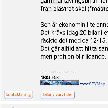
gammal tävlingsbil är nära
från blästrat skal ("måst
Sen är ekonomin lite anno
Det krävs idag 20 bilar i e
räckte det med ca 12-15.
Det går alltid att hitta 
men profilen blir lidande.
_________________
Niklas Falk
www.SPVM.se