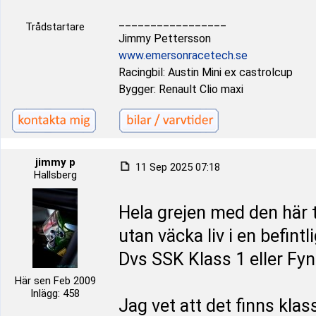
_________________
Trådstartare
Jimmy Pettersson
www.emersonracetech.se
Racingbil: Austin Mini ex castrolcup
Bygger: Renault Clio maxi
jimmy p
11 Sep 2025 07:18
Hallsberg
Hela grejen med den här t
utan väcka liv i en befintl
Dvs SSK Klass 1 eller F
Här sen Feb 2009
Inlägg: 458
Jag vet att det finns klas