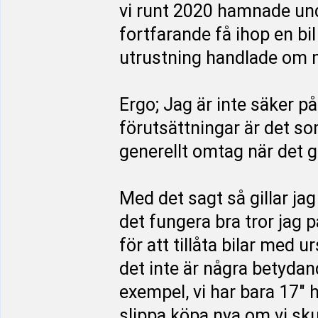
vi runt 2020 hamnade un
fortfarande få ihop en bi
utrustning handlade om m
Ergo; Jag är inte säker p
förutsättningar är det so
generellt omtag när det 
Med det sagt så gillar ja
det fungera bra tror jag p
för att tillåta bilar med u
det inte är några betydan
exempel, vi har bara 17" hj
slippa köpa nya om vi sku