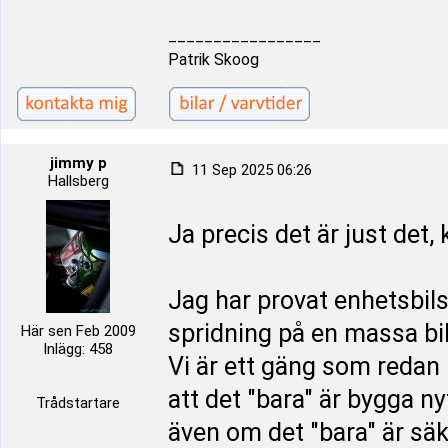
_________________
Patrik Skoog
jimmy p
11 Sep 2025 06:26
Hallsberg
Ja precis det är just det, 
Jag har provat enhetsbilskl
spridning på en massa bilm
Här sen Feb 2009
Inlägg: 458
Vi är ett gäng som redan h
att det "bara" är bygga n
Trådstartare
även om det "bara" är säk