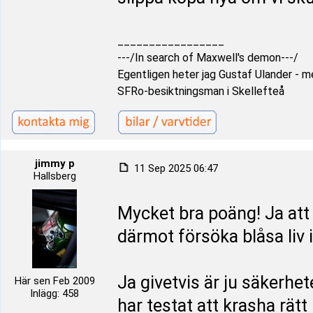
_________________
---/In search of Maxwell's demon---/
Egentligen heter jag Gustaf Ulander - men
SFRo-besiktningsman i Skellefteå
jimmy p
11 Sep 2025 06:47
Hallsberg
Mycket bra poäng! Ja att d
därmot försöka blåsa liv i
Ja givetvis är ju säkerhet
Här sen Feb 2009
Inlägg: 458
har testat att krasha rätt