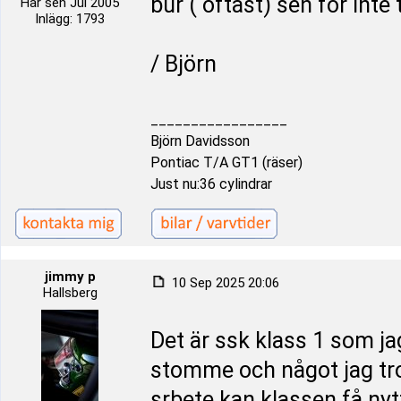
bur ( oftast) sen för inte 
Här sen Jul 2005
Inlägg: 1793
/ Björn
_________________
Björn Davidsson
Pontiac T/A GT1 (räser)
Just nu:36 cylindrar
jimmy p
10 Sep 2025 20:06
Hallsberg
Det är ssk klass 1 som jag
stomme och något jag tro
srbete kan klassen få nytt