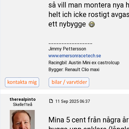
så vill man montera nya hj
helt ich icke rostigt avg
ett nybygge
_________________
Jimmy Pettersson
www.emersonracetech.se
Racingbil: Austin Mini ex castrolcup
Bygger: Renault Clio maxi
therealpinto
11 Sep 2025 06:37
Skellefteå
Mina 5 cent från några å