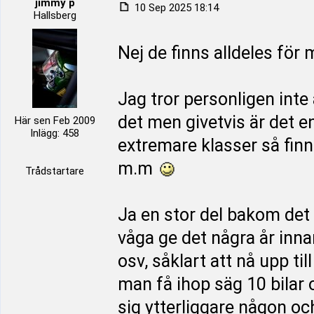
jimmy p
10 Sep 2025 18:14
Hallsberg
Nej de finns alldeles för 
Jag tror personligen inte 
det men givetvis är det e
Här sen Feb 2009
Inlägg: 458
extremare klasser så finns
m.m
Trådstartare
Ja en stor del bakom det h
våga ge det några år innan
osv, såklart att nå upp ti
man få ihop säg 10 bilar
sig ytterliggare någon o