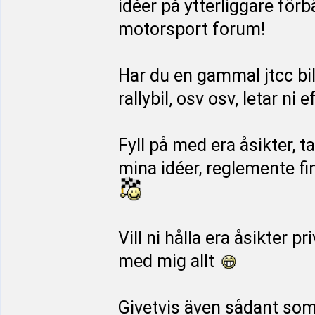
idéer på ytterliggare för
motorsport forum!
Har du en gammal jtcc bi
rallybil, osv osv, letar ni
Fyll på med era åsikter, t
mina idéer, reglemente f
Vill ni hålla era åsikter p
med mig allt
Givetvis även sådant som i