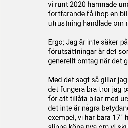
vi runt 2020 hamnade un
fortfarande få ihop en bi
utrustning handlade om m
Ergo; Jag är inte säker p
förutsättningar är det so
generellt omtag när det 
Med det sagt så gillar ja
det fungera bra tror jag p
för att tillåta bilar med u
det inte är några betydan
exempel, vi har bara 17" hj
slippa köpa nya om vi sku