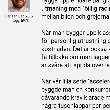
bygga upp enklare (långlo
utmaning med "billig raci
mellan bilen och grejerna 
Här sen Dec 2002
Inlägg: 5973
När man bygger upp klasse
för personlig utrustning o
kostnaden. Det är också
få tillbaka om man lägge
är svåra att sprida över lä
När vår lilla serie "acce
byggde man en konkurrens
dåvarande krav klarade m
några tusenlappar per per