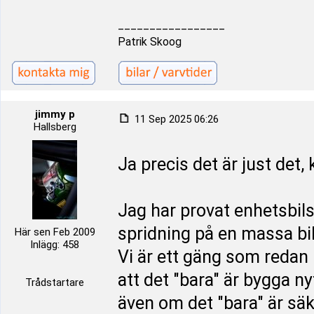
_________________
Patrik Skoog
jimmy p
11 Sep 2025 06:26
Hallsberg
Ja precis det är just det, 
Jag har provat enhetsbilskl
spridning på en massa bilm
Här sen Feb 2009
Inlägg: 458
Vi är ett gäng som redan h
att det "bara" är bygga n
Trådstartare
även om det "bara" är säk