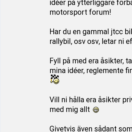
idéer på ytterliggare för
motorsport forum!
Har du en gammal jtcc bi
rallybil, osv osv, letar ni
Fyll på med era åsikter, t
mina idéer, reglemente f
Vill ni hålla era åsikter p
med mig allt
Givetvis även sådant som i