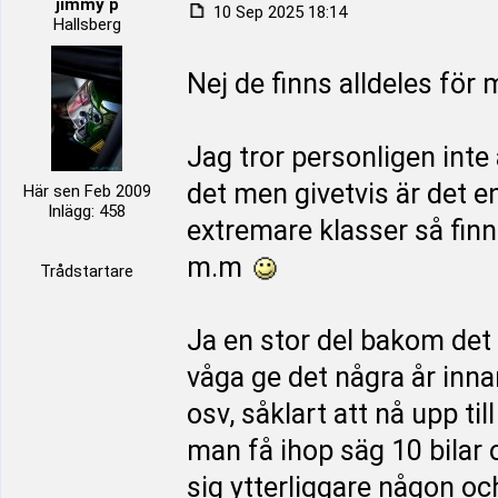
jimmy p
10 Sep 2025 18:14
Hallsberg
Nej de finns alldeles för 
Jag tror personligen inte 
det men givetvis är det e
Här sen Feb 2009
Inlägg: 458
extremare klasser så finns
m.m
Trådstartare
Ja en stor del bakom det h
våga ge det några år innan
osv, såklart att nå upp ti
man få ihop säg 10 bilar
sig ytterliggare någon o