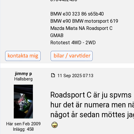
BMW e30 323 86 s65b40
BMW e90 BMW motorsport 619
Mazda Miata NA Roadsport C
GMAB
Rototest 4WD - 2WD
jimmy p
11 Sep 2025 07:13
Hallsberg
Roadsport C är ju spvms i 
hur det är numera men nä
något år sedan möttes jag
Här sen Feb 2009
Inlägg: 458