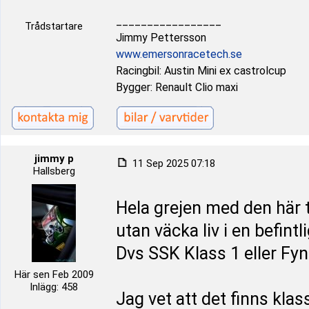
_________________
Trådstartare
Jimmy Pettersson
www.emersonracetech.se
Racingbil: Austin Mini ex castrolcup
Bygger: Renault Clio maxi
jimmy p
11 Sep 2025 07:18
Hallsberg
Hela grejen med den här t
utan väcka liv i en befintl
Dvs SSK Klass 1 eller F
Här sen Feb 2009
Inlägg: 458
Jag vet att det finns klas