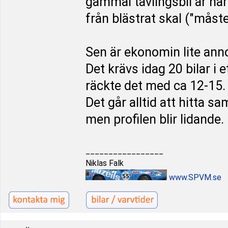
gammal tävlingsbil är nära
från blästrat skal ("måst
Sen är ekonomin lite anno
Det krävs idag 20 bilar i e
räckte det med ca 12-15.
Det går alltid att hitta 
men profilen blir lidande.
_________________
Niklas Falk
www.SPVM.se