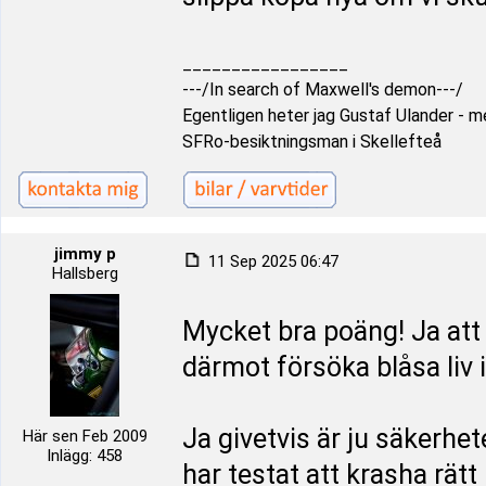
_________________
---/In search of Maxwell's demon---/
Egentligen heter jag Gustaf Ulander - men
SFRo-besiktningsman i Skellefteå
jimmy p
11 Sep 2025 06:47
Hallsberg
Mycket bra poäng! Ja att d
därmot försöka blåsa liv i
Ja givetvis är ju säkerhet
Här sen Feb 2009
Inlägg: 458
har testat att krasha rätt