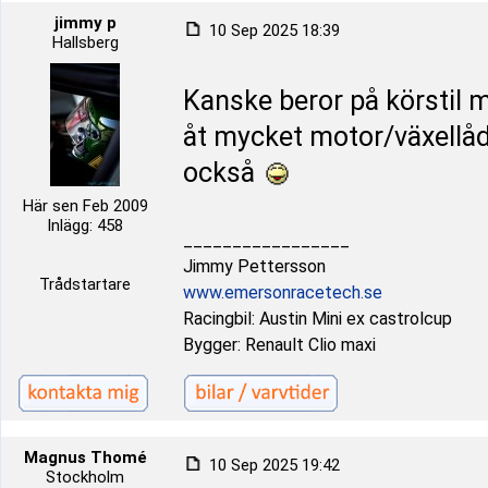
jimmy p
10 Sep 2025 18:39
Hallsberg
Kanske beror på körstil m
åt mycket motor/växellå
också
Här sen Feb 2009
Inlägg: 458
_________________
Jimmy Pettersson
Trådstartare
www.emersonracetech.se
Racingbil: Austin Mini ex castrolcup
Bygger: Renault Clio maxi
Magnus Thomé
10 Sep 2025 19:42
Stockholm