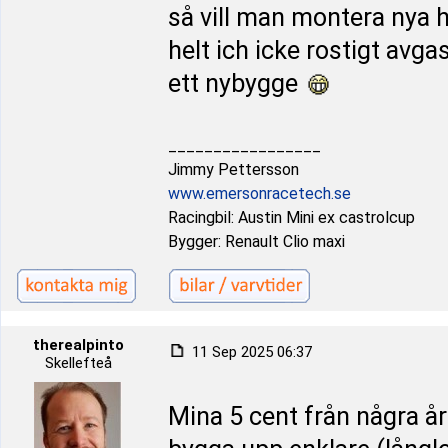
så vill man montera nya hj
helt ich icke rostigt avg
ett nybygge
_________________
Jimmy Pettersson
www.emersonracetech.se
Racingbil: Austin Mini ex castrolcup
Bygger: Renault Clio maxi
therealpinto
11 Sep 2025 06:37
Skellefteå
Mina 5 cent från några å