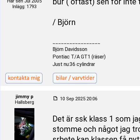
bur ( oftast) sen för inte 
Här sen Jul 2005
Inlägg: 1793
/ Björn
_________________
Björn Davidsson
Pontiac T/A GT1 (räser)
Just nu:36 cylindrar
jimmy p
10 Sep 2025 20:06
Hallsberg
Det är ssk klass 1 som jag
stomme och något jag tro
srbete kan klassen få nytt