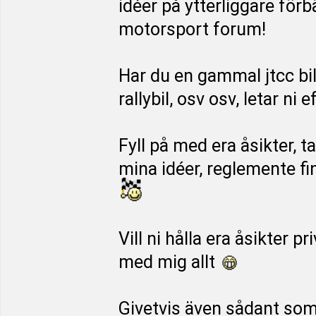
idéer på ytterliggare för
motorsport forum!
Har du en gammal jtcc bi
rallybil, osv osv, letar ni
Fyll på med era åsikter, t
mina idéer, reglemente f
Vill ni hålla era åsikter p
med mig allt
Givetvis även sådant som i