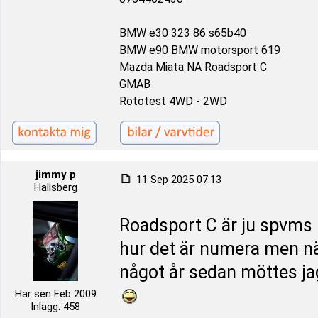
BMW e30 323 86 s65b40
BMW e90 BMW motorsport 619
Mazda Miata NA Roadsport C
GMAB
Rototest 4WD - 2WD
jimmy p
11 Sep 2025 07:13
Hallsberg
Roadsport C är ju spvms i 
hur det är numera men nä
något år sedan möttes jag
Här sen Feb 2009
Inlägg: 458