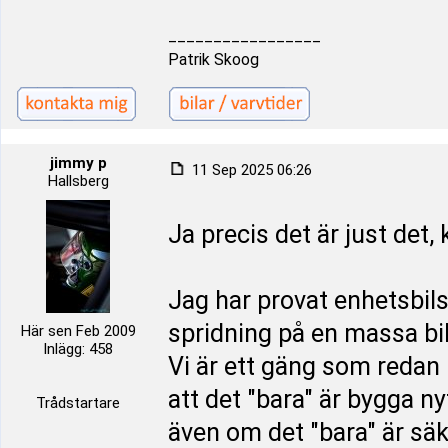
_________________
Patrik Skoog
jimmy p
11 Sep 2025 06:26
Hallsberg
Ja precis det är just det, 
Jag har provat enhetsbilskl
spridning på en massa bilm
Här sen Feb 2009
Inlägg: 458
Vi är ett gäng som redan h
att det "bara" är bygga n
Trådstartare
även om det "bara" är säk