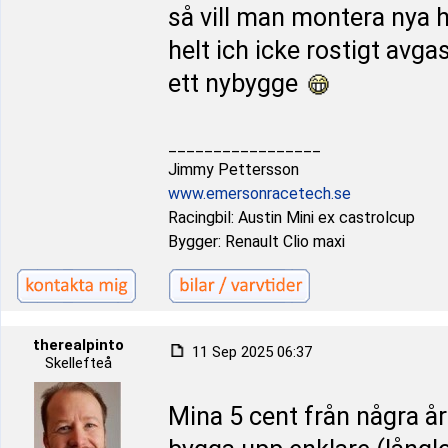
så vill man montera nya hj
helt ich icke rostigt avg
ett nybygge
_________________
Jimmy Pettersson
www.emersonracetech.se
Racingbil: Austin Mini ex castrolcup
Bygger: Renault Clio maxi
therealpinto
11 Sep 2025 06:37
Skellefteå
Mina 5 cent från några å