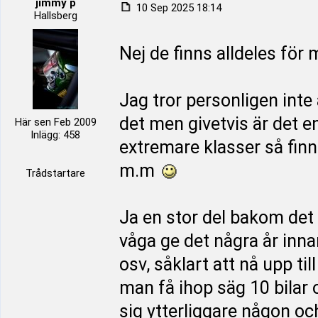
jimmy p
10 Sep 2025 18:14
Hallsberg
Nej de finns alldeles för 
Jag tror personligen inte 
det men givetvis är det e
Här sen Feb 2009
Inlägg: 458
extremare klasser så finns
m.m
Trådstartare
Ja en stor del bakom det h
våga ge det några år innan
osv, såklart att nå upp ti
man få ihop säg 10 bilar
sig ytterliggare någon o