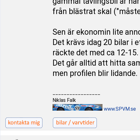
gammal tävlingsbil är nära
från blästrat skal ("måst
Sen är ekonomin lite anno
Det krävs idag 20 bilar i e
räckte det med ca 12-15.
Det går alltid att hitta 
men profilen blir lidande.
_________________
Niklas Falk
www.SPVM.se