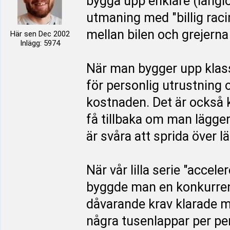
bygga upp enklare (långlo
utmaning med "billig raci
mellan bilen och grejerna 
Här sen Dec 2002
Inlägg: 5974
När man bygger upp klasse
för personlig utrustning o
kostnaden. Det är också
få tillbaka om man lägge
är svåra att sprida över lä
När vår lilla serie "acce
byggde man en konkurrens
dåvarande krav klarade m
några tusenlappar per per