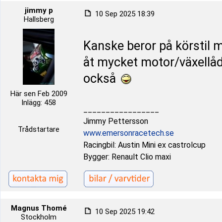
jimmy p
10 Sep 2025 18:39
Hallsberg
Kanske beror på körstil m
åt mycket motor/växellå
också
Här sen Feb 2009
Inlägg: 458
_________________
Jimmy Pettersson
Trådstartare
www.emersonracetech.se
Racingbil: Austin Mini ex castrolcup
Bygger: Renault Clio maxi
Magnus Thomé
10 Sep 2025 19:42
Stockholm