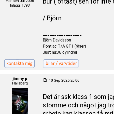
bur ( oftast) sen för inte 
Här sen Jul 2005
Inlägg: 1793
/ Björn
_________________
Björn Davidsson
Pontiac T/A GT1 (räser)
Just nu:36 cylindrar
jimmy p
10 Sep 2025 20:06
Hallsberg
Det är ssk klass 1 som jag
stomme och något jag tro
srbete kan klassen få nytt