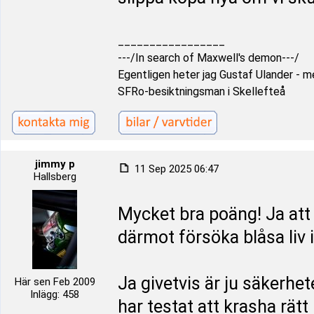
_________________
---/In search of Maxwell's demon---/
Egentligen heter jag Gustaf Ulander - men
SFRo-besiktningsman i Skellefteå
jimmy p
11 Sep 2025 06:47
Hallsberg
Mycket bra poäng! Ja att d
därmot försöka blåsa liv i
Ja givetvis är ju säkerhet
Här sen Feb 2009
Inlägg: 458
har testat att krasha rätt