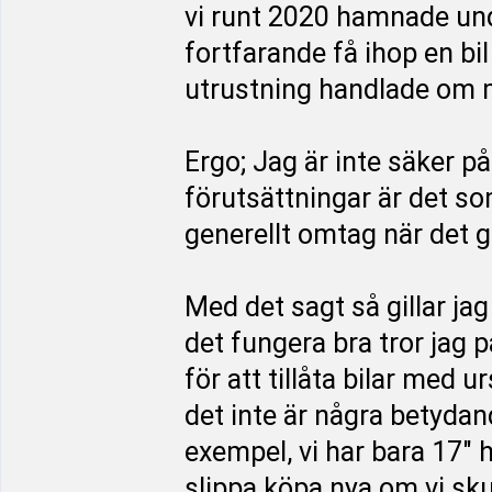
vi runt 2020 hamnade un
fortfarande få ihop en bi
utrustning handlade om m
Ergo; Jag är inte säker p
förutsättningar är det so
generellt omtag när det 
Med det sagt så gillar ja
det fungera bra tror jag p
för att tillåta bilar med u
det inte är några betydan
exempel, vi har bara 17" hj
slippa köpa nya om vi sku