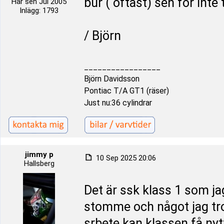
bur ( oftast) sen för inte 
Här sen Jul 2005
Inlägg: 1793
/ Björn
_________________
Björn Davidsson
Pontiac T/A GT1 (räser)
Just nu:36 cylindrar
jimmy p
10 Sep 2025 20:06
Hallsberg
Det är ssk klass 1 som jag
stomme och något jag tro
srbete kan klassen få nytt