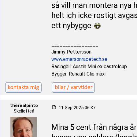
så vill man montera nya hj
helt ich icke rostigt avg
ett nybygge
_________________
Jimmy Pettersson
www.emersonracetech.se
Racingbil: Austin Mini ex castrolcup
Bygger: Renault Clio maxi
therealpinto
11 Sep 2025 06:37
Skellefteå
Mina 5 cent från några å