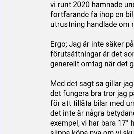
vi runt 2020 hamnade un
fortfarande få ihop en bi
utrustning handlade om m
Ergo; Jag är inte säker p
förutsättningar är det so
generellt omtag när det 
Med det sagt så gillar ja
det fungera bra tror jag p
för att tillåta bilar med u
det inte är några betydan
exempel, vi har bara 17" hj
slippa köpa nya om vi sku