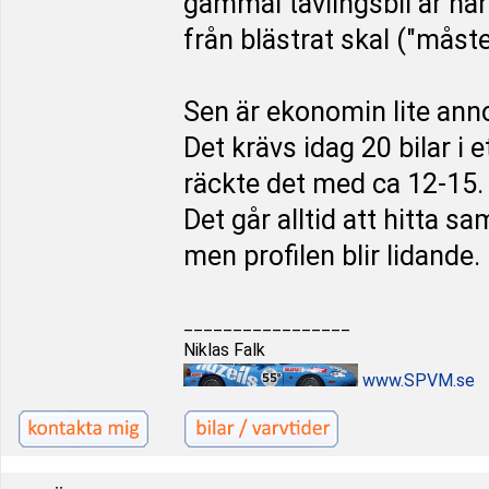
gammal tävlingsbil är nära
från blästrat skal ("måst
Sen är ekonomin lite anno
Det krävs idag 20 bilar i e
räckte det med ca 12-15.
Det går alltid att hitta 
men profilen blir lidande.
_________________
Niklas Falk
www.SPVM.se