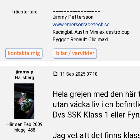
_________________
Trådstartare
Jimmy Pettersson
www.emersonracetech.se
Racingbil: Austin Mini ex castrolcup
Bygger: Renault Clio maxi
jimmy p
11 Sep 2025 07:18
Hallsberg
Hela grejen med den här t
utan väcka liv i en befintl
Dvs SSK Klass 1 eller F
Här sen Feb 2009
Inlägg: 458
Jag vet att det finns klas