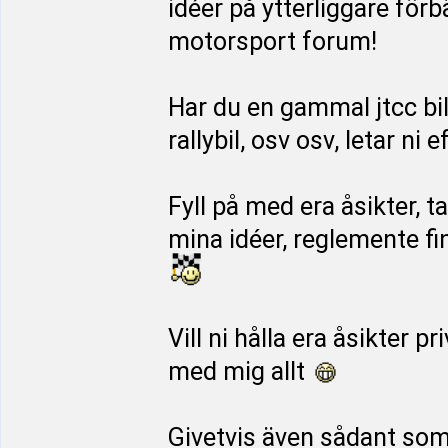
idéer på ytterliggare för
motorsport forum!
Har du en gammal jtcc bi
rallybil, osv osv, letar ni
Fyll på med era åsikter, t
mina idéer, reglemente f
Vill ni hålla era åsikter p
med mig allt
Givetvis även sådant som i