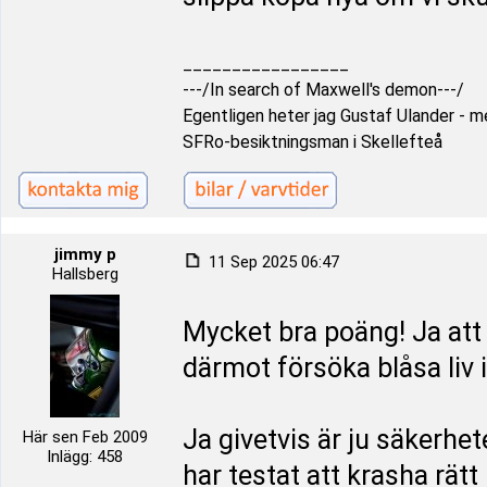
_________________
---/In search of Maxwell's demon---/
Egentligen heter jag Gustaf Ulander - men
SFRo-besiktningsman i Skellefteå
jimmy p
11 Sep 2025 06:47
Hallsberg
Mycket bra poäng! Ja att d
därmot försöka blåsa liv i
Ja givetvis är ju säkerhet
Här sen Feb 2009
Inlägg: 458
har testat att krasha rätt