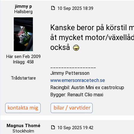
jimmy p
10 Sep 2025 18:39
Hallsberg
Kanske beror på körstil m
åt mycket motor/växellå
också
Här sen Feb 2009
Inlägg: 458
_________________
Jimmy Pettersson
Trådstartare
www.emersonracetech.se
Racingbil: Austin Mini ex castrolcup
Bygger: Renault Clio maxi
Magnus Thomé
10 Sep 2025 19:42
Stockholm