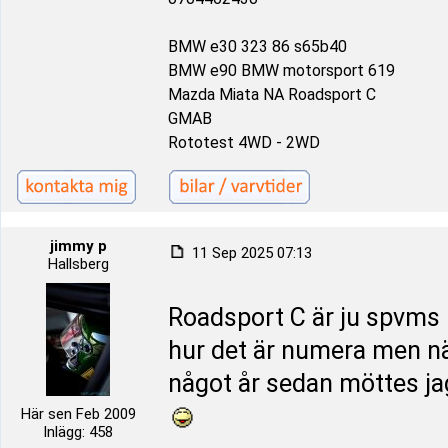
BMW e30 323 86 s65b40
BMW e90 BMW motorsport 619
Mazda Miata NA Roadsport C
GMAB
Rototest 4WD - 2WD
jimmy p
11 Sep 2025 07:13
Hallsberg
Roadsport C är ju spvms i 
hur det är numera men nä
något år sedan möttes jag
Här sen Feb 2009
Inlägg: 458