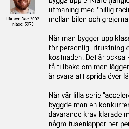
bygga upp enklare (långlo
utmaning med "billig raci
mellan bilen och grejerna 
Här sen Dec 2002
Inlägg: 5973
När man bygger upp klasse
för personlig utrustning o
kostnaden. Det är också
få tillbaka om man lägge
är svåra att sprida över lä
När vår lilla serie "acce
byggde man en konkurrens
dåvarande krav klarade m
några tusenlappar per per