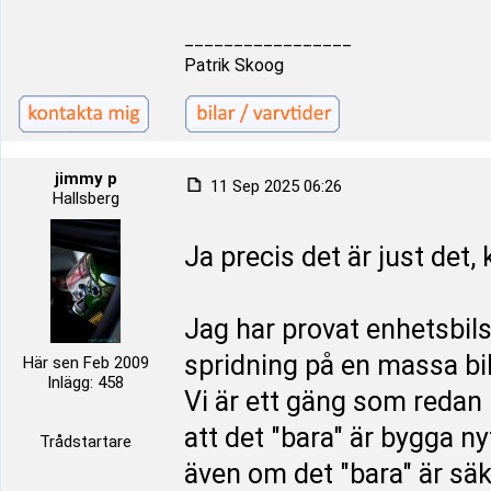
_________________
Patrik Skoog
jimmy p
11 Sep 2025 06:26
Hallsberg
Ja precis det är just det, 
Jag har provat enhetsbilskl
spridning på en massa bilm
Här sen Feb 2009
Inlägg: 458
Vi är ett gäng som redan h
att det "bara" är bygga n
Trådstartare
även om det "bara" är säk