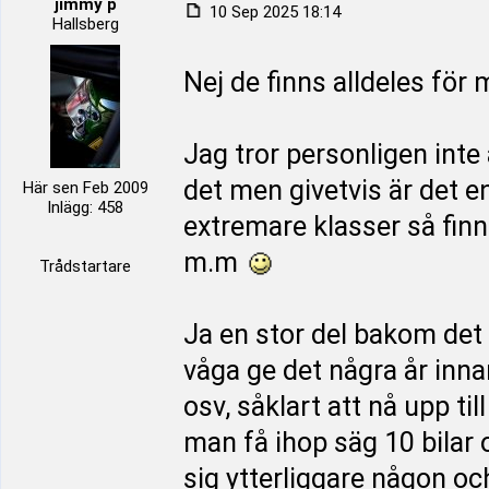
jimmy p
10 Sep 2025 18:14
Hallsberg
Nej de finns alldeles för 
Jag tror personligen inte 
det men givetvis är det e
Här sen Feb 2009
Inlägg: 458
extremare klasser så finns
m.m
Trådstartare
Ja en stor del bakom det h
våga ge det några år innan
osv, såklart att nå upp ti
man få ihop säg 10 bilar
sig ytterliggare någon o