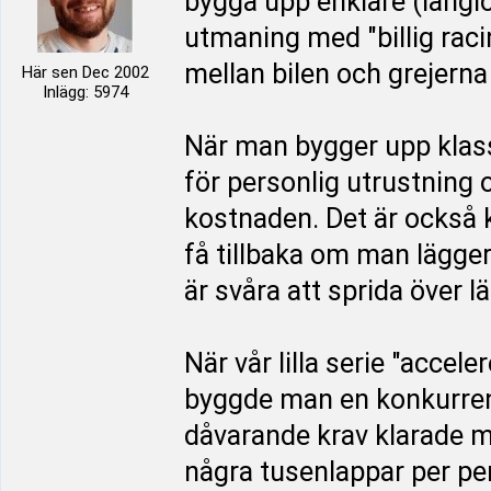
bygga upp enklare (långlo
utmaning med "billig raci
mellan bilen och grejerna 
Här sen Dec 2002
Inlägg: 5974
När man bygger upp klasse
för personlig utrustning o
kostnaden. Det är också
få tillbaka om man lägge
är svåra att sprida över lä
När vår lilla serie "acce
byggde man en konkurrens
dåvarande krav klarade m
några tusenlappar per per