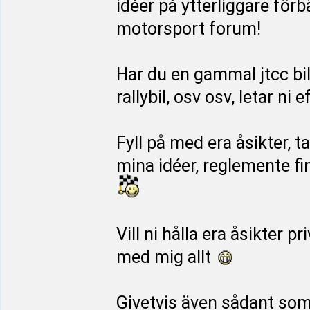
idéer på ytterliggare för
motorsport forum!
Har du en gammal jtcc bi
rallybil, osv osv, letar ni
Fyll på med era åsikter, t
mina idéer, reglemente f
Vill ni hålla era åsikter p
med mig allt
Givetvis även sådant som i