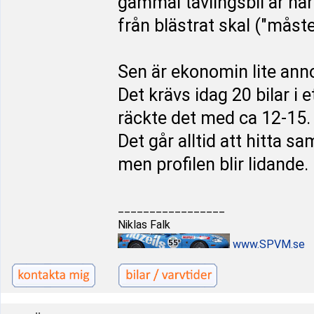
gammal tävlingsbil är nära
från blästrat skal ("måst
Sen är ekonomin lite anno
Det krävs idag 20 bilar i e
räckte det med ca 12-15.
Det går alltid att hitta 
men profilen blir lidande.
_________________
Niklas Falk
www.SPVM.se