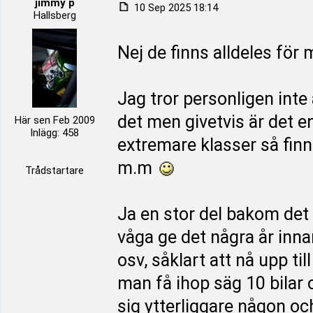
jimmy p
10 Sep 2025 18:14
Hallsberg
Nej de finns alldeles för 
Jag tror personligen inte 
det men givetvis är det e
Här sen Feb 2009
Inlägg: 458
extremare klasser så finns
m.m
Trådstartare
Ja en stor del bakom det h
våga ge det några år innan
osv, såklart att nå upp ti
man få ihop säg 10 bilar
sig ytterliggare någon o