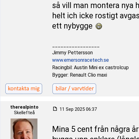
så vill man montera nya hj
helt ich icke rostigt avg
ett nybygge
_________________
Jimmy Pettersson
www.emersonracetech.se
Racingbil: Austin Mini ex castrolcup
Bygger: Renault Clio maxi
therealpinto
11 Sep 2025 06:37
Skellefteå
Mina 5 cent från några å