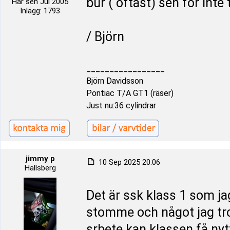
bur ( oftast) sen för inte 
Här sen Jul 2005
Inlägg: 1793
/ Björn
_________________
Björn Davidsson
Pontiac T/A GT1 (räser)
Just nu:36 cylindrar
jimmy p
10 Sep 2025 20:06
Hallsberg
Det är ssk klass 1 som jag
stomme och något jag tro
srbete kan klassen få nytt