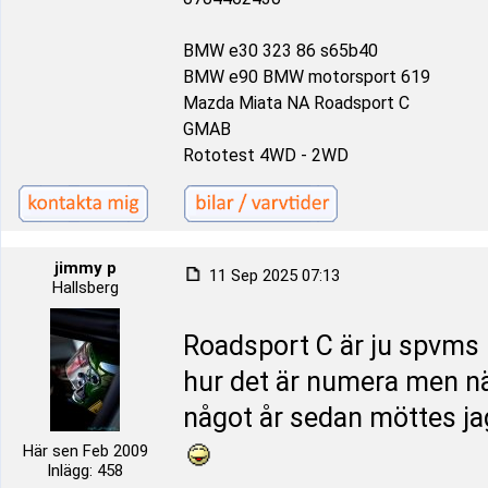
BMW e30 323 86 s65b40
BMW e90 BMW motorsport 619
Mazda Miata NA Roadsport C
GMAB
Rototest 4WD - 2WD
jimmy p
11 Sep 2025 07:13
Hallsberg
Roadsport C är ju spvms i 
hur det är numera men nä
något år sedan möttes jag
Här sen Feb 2009
Inlägg: 458