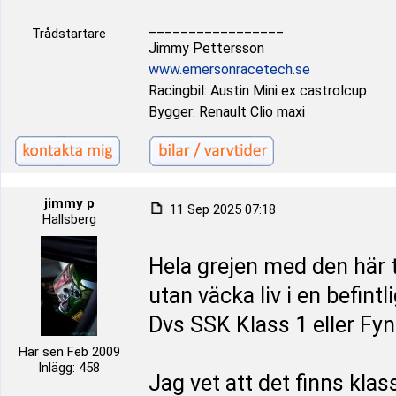
_________________
Trådstartare
Jimmy Pettersson
www.emersonracetech.se
Racingbil: Austin Mini ex castrolcup
Bygger: Renault Clio maxi
jimmy p
11 Sep 2025 07:18
Hallsberg
Hela grejen med den här t
utan väcka liv i en befintl
Dvs SSK Klass 1 eller F
Här sen Feb 2009
Inlägg: 458
Jag vet att det finns klas