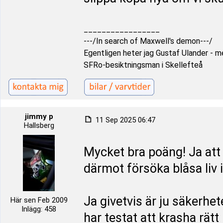
_________________
---/In search of Maxwell's demon---/
Egentligen heter jag Gustaf Ulander - men
SFRo-besiktningsman i Skellefteå
jimmy p
11 Sep 2025 06:47
Hallsberg
Mycket bra poäng! Ja att d
därmot försöka blåsa liv i
Ja givetvis är ju säkerhet
Här sen Feb 2009
Inlägg: 458
har testat att krasha rätt