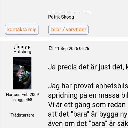
_________________
Patrik Skoog
jimmy p
11 Sep 2025 06:26
Hallsberg
Ja precis det är just det, 
Jag har provat enhetsbilskl
spridning på en massa bilm
Här sen Feb 2009
Inlägg: 458
Vi är ett gäng som redan h
att det "bara" är bygga n
Trådstartare
även om det "bara" är säk