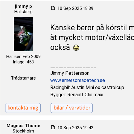
jimmy p
10 Sep 2025 18:39
Hallsberg
Kanske beror på körstil m
åt mycket motor/växellå
också
Här sen Feb 2009
Inlägg: 458
_________________
Jimmy Pettersson
Trådstartare
www.emersonracetech.se
Racingbil: Austin Mini ex castrolcup
Bygger: Renault Clio maxi
Magnus Thomé
10 Sep 2025 19:42
Stockholm