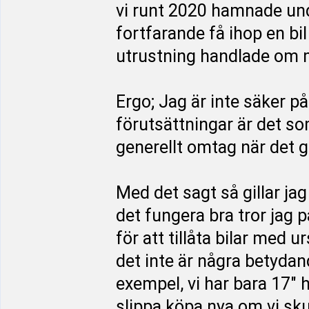
vi runt 2020 hamnade un
fortfarande få ihop en bi
utrustning handlade om m
Ergo; Jag är inte säker p
förutsättningar är det so
generellt omtag när det 
Med det sagt så gillar ja
det fungera bra tror jag p
för att tillåta bilar med u
det inte är några betydan
exempel, vi har bara 17" hj
slippa köpa nya om vi sku