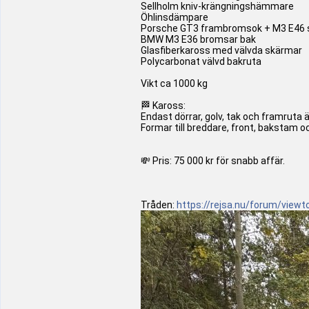
Sellholm kniv-krängningshämmare
Öhlinsdämpare
Porsche GT3 frambromsok + M3 E46 s
BMW M3 E36 bromsar bak
Glasfiberkaross med välvda skärmar
Polycarbonat välvd bakruta
Vikt ca 1000 kg
🏁 Kaross:
Endast dörrar, golv, tak och framruta ä
Formar till breddare, front, bakstam o
💸 Pris: 75 000 kr för snabb affär.
Tråden:
https://rejsa.nu/forum/viewt