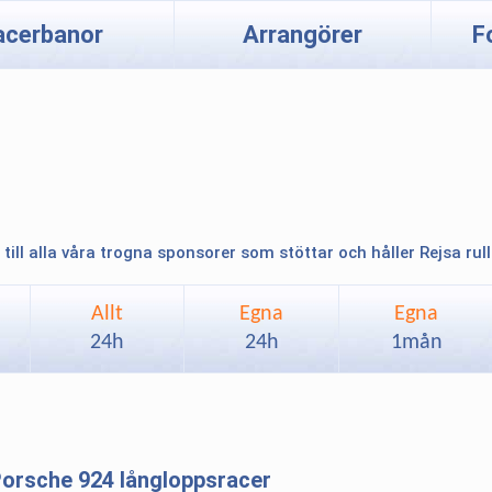
acerbanor
Arrangörer
F
 till alla våra trogna sponsorer som stöttar och håller Rejsa rul
Allt
Egna
Egna
24h
24h
1mån
 Porsche 924 långloppsracer