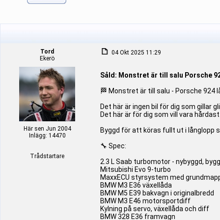
Tord
04 Okt 2025 11:29
Ekerö
Såld: Monstret är till salu Porsche 
🏁 Monstret är till salu - Porsche 924 
Det här är ingen bil för dig som gillar 
Det här är för dig som vill vara hårdas
Här sen Jun 2004
Byggd för att köras fullt ut i långlopp 
Inlägg: 14470
🔧 Spec:
Trådstartare
2.3 L Saab turbomotor - nybyggd, bygg
Mitsubishi Evo 9-turbo
MaxxECU styrsystem med grundmap
BMW M3 E36 växellåda
BMW M5 E39 bakvagn i originalbredd
BMW M3 E46 motorsportdiff
Kylning på servo, växellåda och diff
BMW 328 E36 framvagn