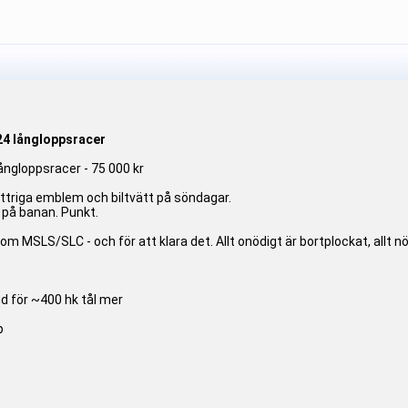
924 långloppsracer
långloppsracer - 75 000 kr
glittriga emblem och biltvätt på söndagar.
t på banan. Punkt.
som MSLS/SLC - och för att klara det. Allt onödigt är bortplockat, allt nöd
d för ~400 hk tål mer
p