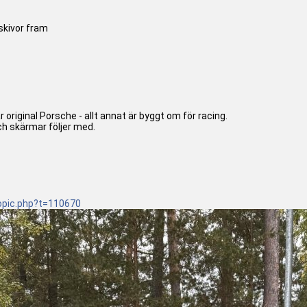
kivor fram
r original Porsche - allt annat är byggt om för racing.
ch skärmar följer med.
opic.php
?t=110670