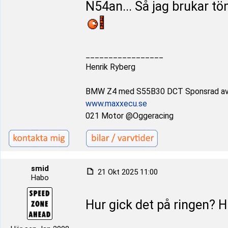
N54an... Så jag brukar tö
_________________
Henrik Ryberg
BMW Z4 med S55B30 DCT Sponsrad a
www.maxxecu.se
021 Motor @Oggeracing
smid
21 Okt 2025 11:00
Habo
Hur gick det på ringen? Hi