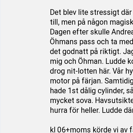
Det blev lite stressigt dä
till, men på någon magis
Dagen efter skulle Andrea
Öhmans pass och ta med 
det godnatt på riktigt. Ja
mig och Öhman. Ludde kom
drog nit-lotten här. Vår h
motor på färjan. Samtidig
hade 1st dålig cylinder, 
mycket sova. Havsutsikten
hurra för heller. Ludde d
kl 06+moms körde vi av f