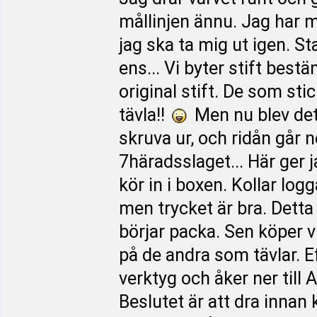
mållinjen ännu. Jag har 
jag ska ta mig ut igen. 
ens... Vi byter stift bes
original stift. De som st
tävla!!
Men nu blev det d
skruva ur, och ridån går 
7häradsslaget... Här ger 
kör in i boxen. Kollar log
men trycket är bra. Detta 
börjar packa. Sen köper vi
på de andra som tävlar. Eft
verktyg och åker ner till
Beslutet är att dra inna