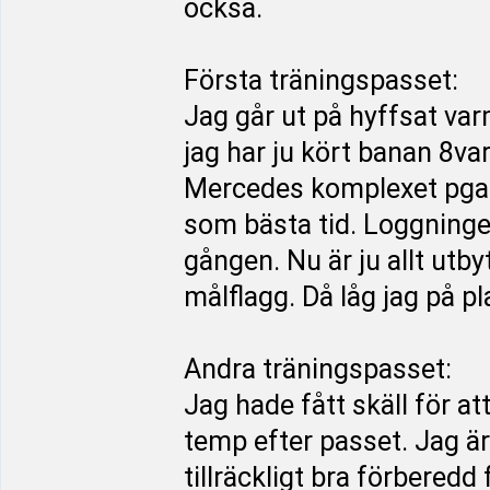
också.
Första träningspasset:
Jag går ut på hyffsat var
jag har ju kört banan 8va
Mercedes komplexet pga dr
som bästa tid. Loggningen
gången. Nu är ju allt utbyt
målflagg. Då låg jag på pla
Andra träningspasset:
Jag hade fått skäll för at
temp efter passet. Jag är 
tillräckligt bra förberedd