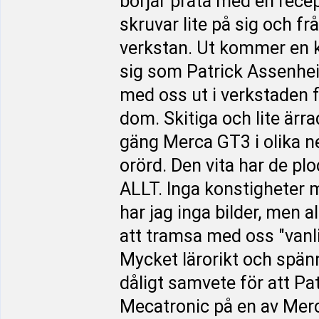
börjar prata med en rece
skruvar lite på sig och f
verkstan. Ut kommer en ki
sig som Patrick Assenheim
med oss ut i verkstaden f
dom. Skitiga och lite ärr
gäng Merca GT3 i olika n
orörd. Den vita har de ploc
ALLT. Inga konstigheter 
har jag inga bilder, men al
att tramsa med oss "vanli
Mycket lärorikt och spänn
dåligt samvete för att Pat
Mecatronic på en av Merco