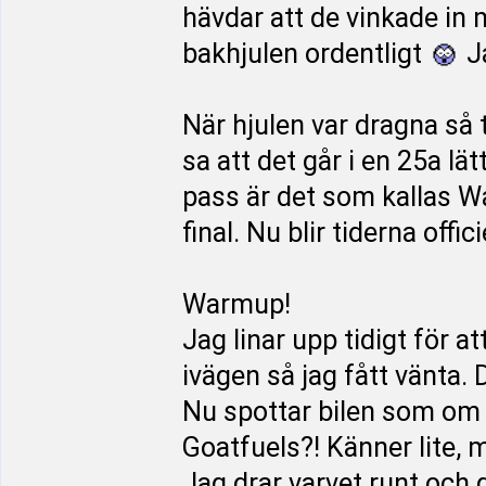
hävdar att de vinkade in 
bakhjulen ordentligt
Ja
När hjulen var dragna så
sa att det går i en 25a lä
pass är det som kallas W
final. Nu blir tiderna offici
Warmup!
Jag linar upp tidigt för at
ivägen så jag fått vänta. 
Nu spottar bilen som om 
Goatfuels?! Känner lite, 
Jag drar varvet runt och g