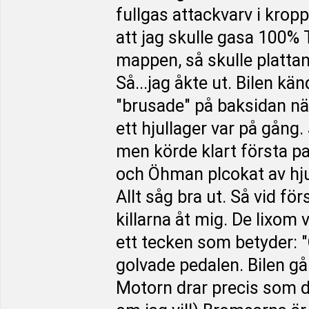
fullgas attackvarv i krop
att jag skulle gasa 100%
mappen, så skulle plattan 
Så...jag åkte ut. Bilen kä
"brusade" på baksidan när
ett hjullager var på gång
men körde klart första p
och Öhman plcokat av hjul
Allt såg bra ut. Så vid fö
killarna åt mig. De lixo
ett tecken som betyder: 
golvade pedalen. Bilen går
Motorn drar precis som d