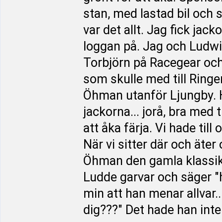
stan, med lastad bil och sl
var det allt. Jag fick ja
loggan på. Jag och Ludwi
Torbjörn på Racegear och
som skulle med till Ringen
Öhman utanför Ljungby. 
jackorna... jorå, bra med 
att åka färja. Vi hade til
När vi sitter där och äter
Öhman den gamla klassike
Ludde garvar och säger "h
min att han menar allvar.
dig???" Det hade han inte