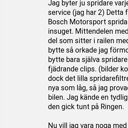
Jag byter ju spridare var
service (jag har 2) Detta f
Bosch Motorsport spridare.
insuget. Mittendelen med
del som sitter i railen me
bytte så orkade jag förmo
bytte bara själva spridare
fjädrande clips. (bilder k
dock det lilla spridarefiltr
nya som låg, så jag prova
bilen. Jag kände en tydlig 
den gick tunt på Ringen.
Nu vill jag vara noga med