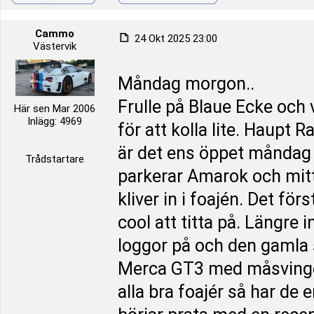
Cammo
24 Okt 2025 23:00
Västervik
Måndag morgon..
Frulle på Blaue Ecke och 
Här sen Mar 2006
Inlägg: 4969
för att kolla lite. Haupt
är det ens öppet måndag e
Trådstartare
parkerar Amarok och mitt 
kliver in i foajén. Det fö
cool att titta på. Längre
loggor på och den gamla s
Merca GT3 med måsvinge d
alla bra foajér så har de