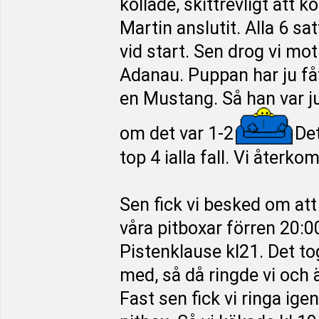
kollade, skittrevligt att
Martin anslutit. Alla 6 sa
vid start. Sen drog vi mo
Adanau. Puppan har ju fått
en Mustang. Så han var ju
om det var 1-2
Det
top 4 ialla fall. Vi återk
Sen fick vi besked om att 
våra pitboxar förren 20:0
Pistenklause kl21. Det tog 
med, så då ringde vi och 
Fast sen fick vi ringa igen