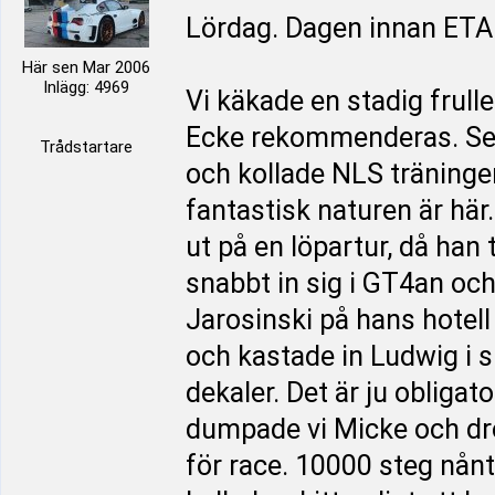
Lördag. Dagen innan ET
Här sen Mar 2006
Inlägg: 4969
Vi käkade en stadig frul
Ecke rekommenderas. Sen
Trådstartare
och kollade NLS träningen.
fantastisk naturen är här
ut på en löpartur, då han 
snabbt in sig i GT4an o
Jarosinski på hans hotell
och kastade in Ludwig i
dekaler. Det är ju obligat
dumpade vi Micke och drog
för race. 10000 steg nånt