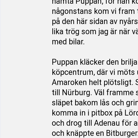
hämta Puppan, för han k
någonstans kom vi fram til
på den här sidan av nyårs
lika trög som jag är när v
med bilar.
Puppan kläcker den briljan
köpcentrum, där vi möts u
Amaroken helt plötsligt. S
till Nürburg. Väl framme 
släpet bakom lås och grind
komma in i pitbox på Lörd
och drog till Adenau för a
och knäppte en Bitburger