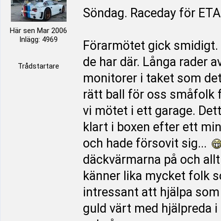
Söndag. Raceday för ET
Här sen Mar 2006
Inlägg: 4969
Förarmötet gick smidigt. 
de har där. Långa rader a
Trådstartare
monitorer i taket som det
rätt ball för oss småfolk
vi mötet i ett garage. De
klart i boxen efter ett m
och hade försovit sig...
däckvärmarna på och allt v
känner lika mycket folk s
intressant att hjälpa s
guld värt med hjälpreda i 