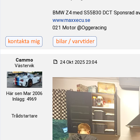
BMW Z4 med S55B30 DCT Sponsrad a
www.maxxecu.se
021 Motor @Oggeracing
Cammo
24 Okt 2025 23:04
Västervik
Här sen Mar 2006
Inlägg: 4969
Trådstartare