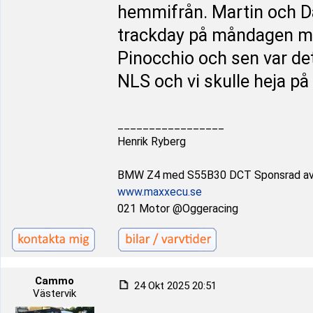
hemmifrån. Martin och Da
trackday på måndagen me
Pinocchio och sen var det
NLS och vi skulle heja på
_________________
Henrik Ryberg
BMW Z4 med S55B30 DCT Sponsrad a
www.maxxecu.se
021 Motor @Oggeracing
Cammo
24 Okt 2025 20:51
Västervik