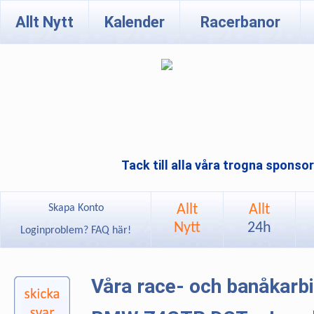
Allt Nytt
Kalender
Racerbanor
Tack till alla våra trogna sponso
Allt
Allt
Skapa Konto
Nytt
24h
Loginproblem? FAQ här!
Våra race- och banåkarb