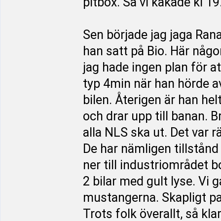
pitbox. Så vi käkade kl 19
Sen började jag jaga Rana
han satt på Bio. Här någon
jag hade ingen plan för att
typ 4min när han hörde a
bilen. Återigen är han hel
och drar upp till banan. 
alla NLS ska ut. Det var r
De har nämligen tillstånd
ner till industriområdet b
2 bilar med gult lyse. Vi 
mustangerna. Skapligt pa
Trots folk överallt, så kl