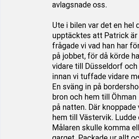
avlagsnade oss.
Ute i bilen var det en he
upptäcktes att Patrick är
frågade vi vad han har fö
på jobbet, för då körde 
vidare till Düsseldorf och
innan vi tuffade vidare me
En sväng in på bordershop
bron och hem till Öhman
på natten. Där knoppade vi
hem till Västervik. Ludde 
Målaren skulle komma elle
garget. Packade ur allt o