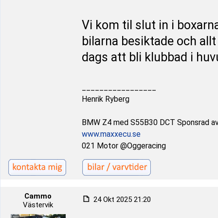
Vi kom til slut in i boxar
bilarna besiktade och allt
dags att bli klubbad i huv
_________________
Henrik Ryberg
BMW Z4 med S55B30 DCT Sponsrad a
www.maxxecu.se
021 Motor @Oggeracing
Cammo
24 Okt 2025 21:20
Västervik