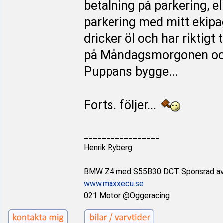
betalning på parkering, ell
parkering med mitt ekipag
dricker öl och har riktigt 
på Måndagsmorgonen och k
Puppans bygge...
Forts. följer...
_________________
Henrik Ryberg
BMW Z4 med S55B30 DCT Sponsrad a
www.maxxecu.se
021 Motor @Oggeracing