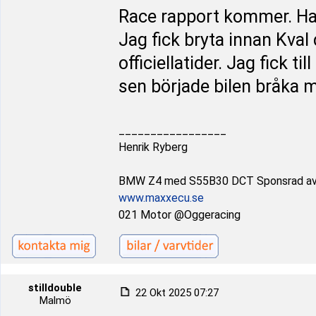
Race rapport kommer. Har
Jag fick bryta innan Kval
officiellatider. Jag fick 
sen började bilen bråka 
_________________
Henrik Ryberg
BMW Z4 med S55B30 DCT Sponsrad a
www.maxxecu.se
021 Motor @Oggeracing
stilldouble
22 Okt 2025 07:27
Malmö