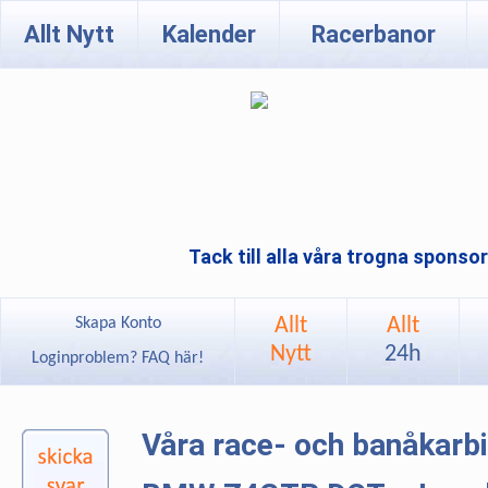
Allt Nytt
Kalender
Racerbanor
Tack till alla våra trogna sponso
Allt
Allt
Skapa Konto
Nytt
24h
Loginproblem? FAQ här!
Våra race- och banåkarb