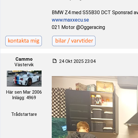
BMW Z4 med S55B30 DCT Sponsrad a
www.maxxecu.se
021 Motor @Oggeracing
Cammo
24 Okt 2025 23:04
Västervik
Här sen Mar 2006
Inlägg: 4969
Trådstartare