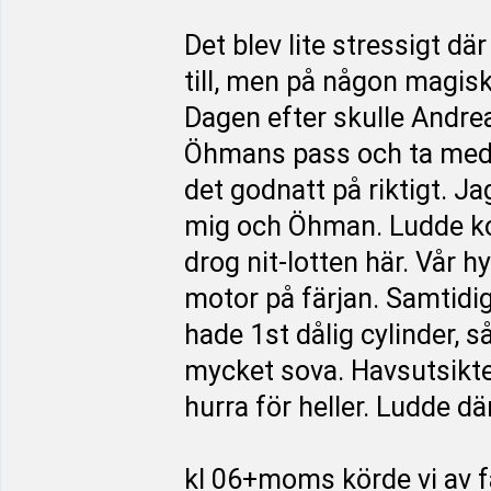
Det blev lite stressigt dä
till, men på någon magis
Dagen efter skulle Andrea
Öhmans pass och ta med 
det godnatt på riktigt. Ja
mig och Öhman. Ludde kom
drog nit-lotten här. Vår h
motor på färjan. Samtidig
hade 1st dålig cylinder, 
mycket sova. Havsutsikten
hurra för heller. Ludde d
kl 06+moms körde vi av f