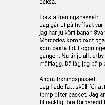
också.
Första träningspasset:
Jag går ut på hyffsat var
jag har ju kört banan 8va
Mercedes komplexet pga dr
som bästa tid. Loggningen
gången. Nu är ju allt utbyt
målflagg. Då låg jag på pla
Andra träningspasset:
Jag hade fått skäll för at
temp efter passet. Jag är 
tillräckligt bra förberedd