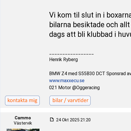
Vi kom til slut in i boxar
bilarna besiktade och allt
dags att bli klubbad i huv
_________________
Henrik Ryberg
BMW Z4 med S55B30 DCT Sponsrad a
www.maxxecu.se
021 Motor @Oggeracing
Cammo
24 Okt 2025 21:20
Västervik