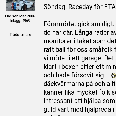
Söndag. Raceday för ET
Här sen Mar 2006
Inlägg: 4969
Förarmötet gick smidigt. 
de har där. Långa rader a
Trådstartare
monitorer i taket som det
rätt ball för oss småfolk
vi mötet i ett garage. De
klart i boxen efter ett m
och hade försovit sig...
däckvärmarna på och allt v
känner lika mycket folk s
intressant att hjälpa s
guld värt med hjälpreda i 