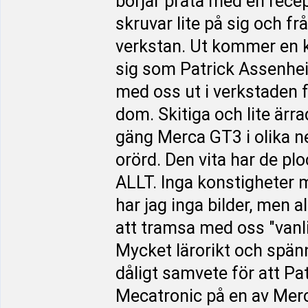
börjar prata med en rece
skruvar lite på sig och f
verkstan. Ut kommer en ki
sig som Patrick Assenheim
med oss ut i verkstaden f
dom. Skitiga och lite ärr
gäng Merca GT3 i olika n
orörd. Den vita har de ploc
ALLT. Inga konstigheter 
har jag inga bilder, men al
att tramsa med oss "vanli
Mycket lärorikt och spänn
dåligt samvete för att Pat
Mecatronic på en av Merco