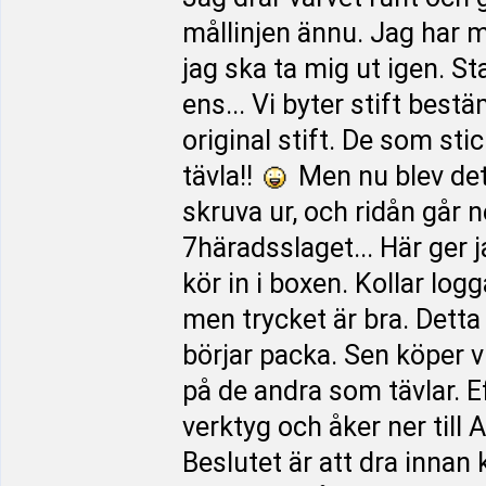
mållinjen ännu. Jag har 
jag ska ta mig ut igen. 
ens... Vi byter stift bes
original stift. De som st
tävla!!
Men nu blev det d
skruva ur, och ridån går 
7häradsslaget... Här ger 
kör in i boxen. Kollar log
men trycket är bra. Detta 
börjar packa. Sen köper vi
på de andra som tävlar. Eft
verktyg och åker ner till
Beslutet är att dra inna