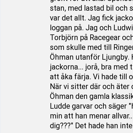
stan, med lastad bil och sl
var det allt. Jag fick ja
loggan på. Jag och Ludwi
Torbjörn på Racegear och
som skulle med till Ringen
Öhman utanför Ljungby. 
jackorna... jorå, bra med 
att åka färja. Vi hade til
När vi sitter där och äter
Öhman den gamla klassike
Ludde garvar och säger "h
min att han menar allvar.
dig???" Det hade han inte