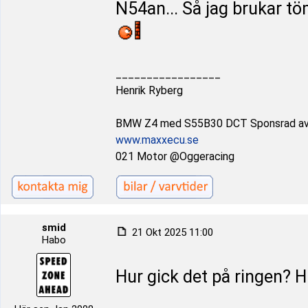
N54an... Så jag brukar tö
_________________
Henrik Ryberg
BMW Z4 med S55B30 DCT Sponsrad a
www.maxxecu.se
021 Motor @Oggeracing
smid
21 Okt 2025 11:00
Habo
Hur gick det på ringen? Hi