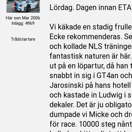
Lördag. Dagen innan ET
Här sen Mar 2006
Inlägg: 4969
Vi käkade en stadig frul
Ecke rekommenderas. Sen
Trådstartare
och kollade NLS träningen.
fantastisk naturen är här
ut på en löpartur, då han 
snabbt in sig i GT4an o
Jarosinski på hans hotell
och kastade in Ludwig i
dekaler. Det är ju obligat
dumpade vi Micke och drog
för race. 10000 steg nånt