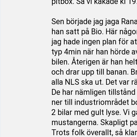
pitbox. Så vi käkade kl 19
Sen började jag jaga Rana
han satt på Bio. Här någon
jag hade ingen plan för att
typ 4min när han hörde a
bilen. Återigen är han hel
och drar upp till banan. 
alla NLS ska ut. Det var r
De har nämligen tillstånd
ner till industriområdet b
2 bilar med gult lyse. Vi 
mustangerna. Skapligt pa
Trots folk överallt, så kl