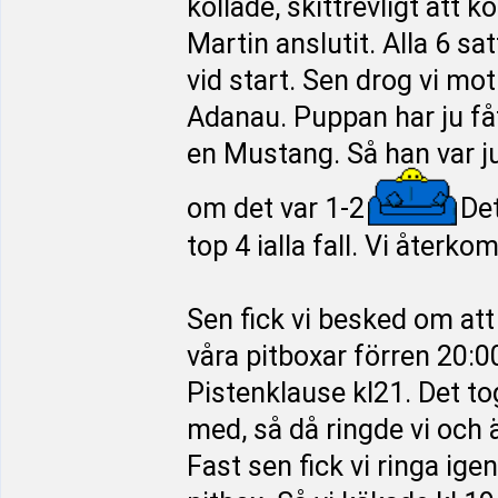
kollade, skittrevligt att
Martin anslutit. Alla 6 sa
vid start. Sen drog vi mo
Adanau. Puppan har ju fått
en Mustang. Så han var ju
om det var 1-2
Det
top 4 ialla fall. Vi återk
Sen fick vi besked om att 
våra pitboxar förren 20:0
Pistenklause kl21. Det tog 
med, så då ringde vi och 
Fast sen fick vi ringa igen