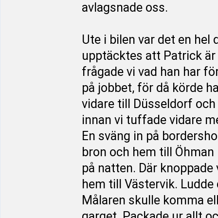
avlagsnade oss.
Ute i bilen var det en he
upptäcktes att Patrick är
frågade vi vad han har fö
på jobbet, för då körde 
vidare till Düsseldorf och
innan vi tuffade vidare me
En sväng in på bordershop
bron och hem till Öhman
på natten. Där knoppade vi
hem till Västervik. Ludde 
Målaren skulle komma elle
garget. Packade ur allt o