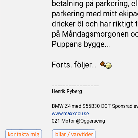
betalning på parkering, ell
parkering med mitt ekipag
dricker öl och har riktigt 
på Måndagsmorgonen och k
Puppans bygge...
Forts. följer...
_________________
Henrik Ryberg
BMW Z4 med S55B30 DCT Sponsrad a
www.maxxecu.se
021 Motor @Oggeracing