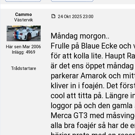
Cammo
24 Okt 2025 23:00
Västervik
Måndag morgon..
Frulle på Blaue Ecke och 
Här sen Mar 2006
Inlägg: 4969
för att kolla lite. Haupt
är det ens öppet måndag e
Trådstartare
parkerar Amarok och mitt 
kliver in i foajén. Det fö
cool att titta på. Längre
loggor på och den gamla s
Merca GT3 med måsvinge d
alla bra foajér så har de