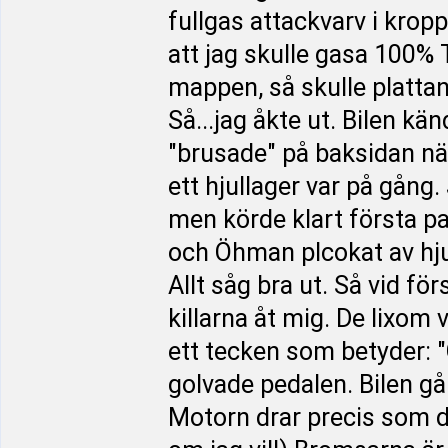
fullgas attackvarv i krop
att jag skulle gasa 100%
mappen, så skulle plattan 
Så...jag åkte ut. Bilen kä
"brusade" på baksidan när
ett hjullager var på gång
men körde klart första p
och Öhman plcokat av hjul
Allt såg bra ut. Så vid fö
killarna åt mig. De lixo
ett tecken som betyder: 
golvade pedalen. Bilen går
Motorn drar precis som d