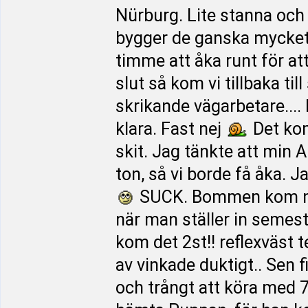
Nürburg. Lite stanna och 
bygger de ganska mycket.
timme att åka runt för at
slut så kom vi tillbaka ti
skrikande vägarbetare....
klara. Fast nej
Det kom
skit. Jag tänkte att min A
ton, så vi borde få åka. J
SUCK. Bommen kom ne
när man ställer in semes
kom det 2st!! reflexväst t
av vinkade duktigt.. Sen f
och trångt att köra med 7,