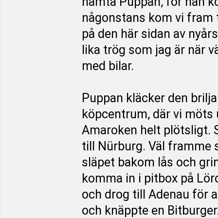
hämta Puppan, för han k
någonstans kom vi fram til
på den här sidan av nyårs
lika trög som jag är när v
med bilar.
Puppan kläcker den briljan
köpcentrum, där vi möts u
Amaroken helt plötsligt. S
till Nürburg. Väl framme 
släpet bakom lås och grind
komma in i pitbox på Lörd
och drog till Adenau för a
och knäppte en Bitburger