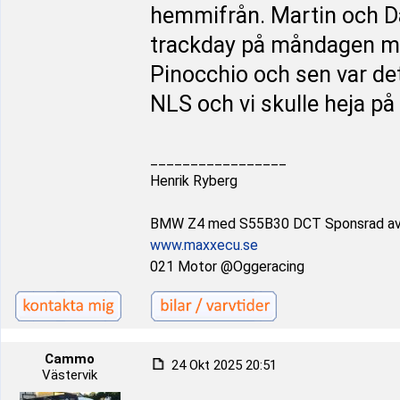
hemmifrån. Martin och Da
trackday på måndagen me
Pinocchio och sen var det
NLS och vi skulle heja på
_________________
Henrik Ryberg
BMW Z4 med S55B30 DCT Sponsrad a
www.maxxecu.se
021 Motor @Oggeracing
Cammo
24 Okt 2025 20:51
Västervik