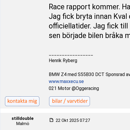
Race rapport kommer. Har
Jag fick bryta innan Kval
officiellatider. Jag fick 
sen började bilen bråka 
_________________
Henrik Ryberg
BMW Z4 med S55B30 DCT Sponsrad a
www.maxxecu.se
021 Motor @Oggeracing
stilldouble
22 Okt 2025 07:27
Malmö