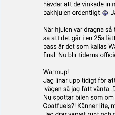
hävdar att de vinkade in 
bakhjulen ordentligt
Ja
När hjulen var dragna så
sa att det går i en 25a lä
pass är det som kallas W
final. Nu blir tiderna offici
Warmup!
Jag linar upp tidigt för at
ivägen så jag fått vänta. 
Nu spottar bilen som om 
Goatfuels?! Känner lite, 
Jag drar varvet runt och g