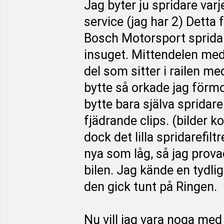
Jag byter ju spridare var
service (jag har 2) Detta f
Bosch Motorsport spridare.
insuget. Mittendelen med
del som sitter i railen me
bytte så orkade jag förmo
bytte bara själva spridare
fjädrande clips. (bilder k
dock det lilla spridarefiltr
nya som låg, så jag prova
bilen. Jag kände en tydlig 
den gick tunt på Ringen.
Nu vill jag vara noga med