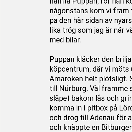
hämta Puppan, för han k
någonstans kom vi fram til
på den här sidan av nyårs
lika trög som jag är när v
med bilar.
Puppan kläcker den briljan
köpcentrum, där vi möts u
Amaroken helt plötsligt. S
till Nürburg. Väl framme 
släpet bakom lås och grind
komma in i pitbox på Lörd
och drog till Adenau för a
och knäppte en Bitburger