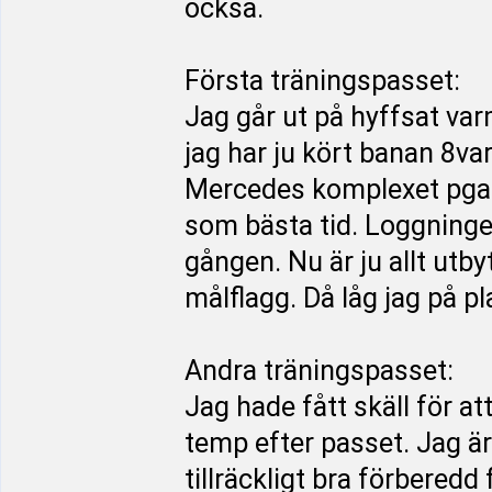
också.
Första träningspasset:
Jag går ut på hyffsat var
jag har ju kört banan 8va
Mercedes komplexet pga dr
som bästa tid. Loggningen
gången. Nu är ju allt utbyt
målflagg. Då låg jag på pla
Andra träningspasset:
Jag hade fått skäll för at
temp efter passet. Jag är 
tillräckligt bra förberedd