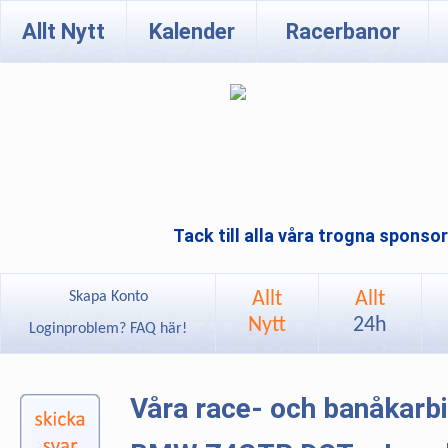
Allt Nytt
Kalender
Racerbanor
Tack till alla våra trogna sponso
Allt
Allt
Skapa Konto
Nytt
24h
Loginproblem? FAQ här!
Våra race- och banåkarb