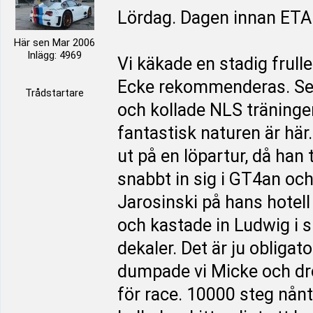
Lördag. Dagen innan ET
Här sen Mar 2006
Inlägg: 4969
Vi käkade en stadig frul
Ecke rekommenderas. Sen
Trådstartare
och kollade NLS träningen.
fantastisk naturen är här
ut på en löpartur, då han 
snabbt in sig i GT4an o
Jarosinski på hans hotell
och kastade in Ludwig i
dekaler. Det är ju obligat
dumpade vi Micke och drog
för race. 10000 steg nånt