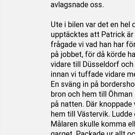
avlagsnade oss.
Ute i bilen var det en he
upptäcktes att Patrick är
frågade vi vad han har fö
på jobbet, för då körde 
vidare till Düsseldorf och
innan vi tuffade vidare me
En sväng in på bordershop
bron och hem till Öhman
på natten. Där knoppade vi
hem till Västervik. Ludde 
Målaren skulle komma elle
garget. Packade ur allt o