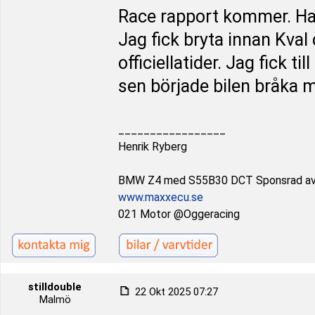
Race rapport kommer. Har
Jag fick bryta innan Kval
officiellatider. Jag fick 
sen började bilen bråka 
_________________
Henrik Ryberg
BMW Z4 med S55B30 DCT Sponsrad a
www.maxxecu.se
021 Motor @Oggeracing
stilldouble
22 Okt 2025 07:27
Malmö