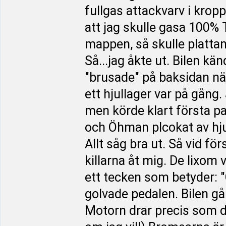
fullgas attackvarv i krop
att jag skulle gasa 100%
mappen, så skulle plattan 
Så...jag åkte ut. Bilen kä
"brusade" på baksidan när
ett hjullager var på gång
men körde klart första p
och Öhman plcokat av hjul
Allt såg bra ut. Så vid fö
killarna åt mig. De lixo
ett tecken som betyder: 
golvade pedalen. Bilen går
Motorn drar precis som d