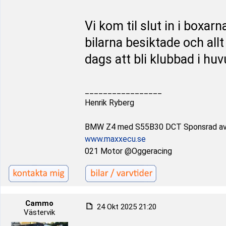
Vi kom til slut in i boxar
bilarna besiktade och allt
dags att bli klubbad i huv
_________________
Henrik Ryberg
BMW Z4 med S55B30 DCT Sponsrad a
www.maxxecu.se
021 Motor @Oggeracing
Cammo
24 Okt 2025 21:20
Västervik