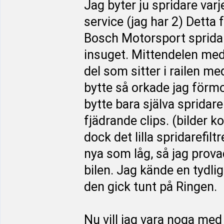
Jag byter ju spridare var
service (jag har 2) Detta f
Bosch Motorsport spridare.
insuget. Mittendelen med
del som sitter i railen me
bytte så orkade jag förmo
bytte bara själva spridare
fjädrande clips. (bilder k
dock det lilla spridarefiltr
nya som låg, så jag prova
bilen. Jag kände en tydlig 
den gick tunt på Ringen.
Nu vill jag vara noga med