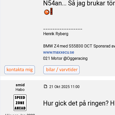
N54an... Så jag brukar tö
_________________
Henrik Ryberg
BMW Z4 med S55B30 DCT Sponsrad a
www.maxxecu.se
021 Motor @Oggeracing
smid
21 Okt 2025 11:00
Habo
Hur gick det på ringen? Hi