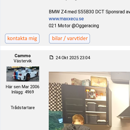
BMW Z4 med S55B30 DCT Sponsrad a
www.maxxecu.se
021 Motor @Oggeracing
Cammo
24 Okt 2025 23:04
Västervik
Här sen Mar 2006
Inlägg: 4969
Trådstartare