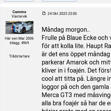
Cammo
24 Okt 2025 23:00
Västervik
Måndag morgon..
Frulle på Blaue Ecke och 
Här sen Mar 2006
Inlägg: 4969
för att kolla lite. Haupt
är det ens öppet måndag e
Trådstartare
parkerar Amarok och mitt 
kliver in i foajén. Det fö
cool att titta på. Längre
loggor på och den gamla s
Merca GT3 med måsvinge d
alla bra foajér så har de