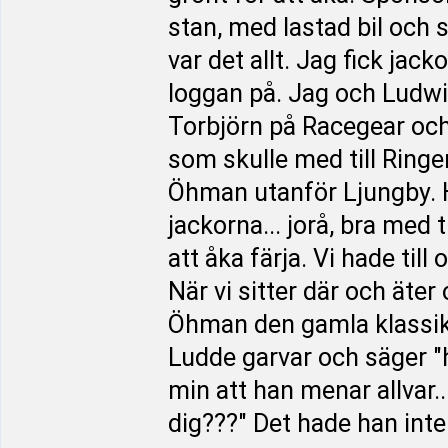
stan, med lastad bil och sl
var det allt. Jag fick ja
loggan på. Jag och Ludwi
Torbjörn på Racegear och
som skulle med till Ringen
Öhman utanför Ljungby. 
jackorna... jorå, bra med 
att åka färja. Vi hade til
När vi sitter där och äter
Öhman den gamla klassike
Ludde garvar och säger "h
min att han menar allvar.
dig???" Det hade han inte