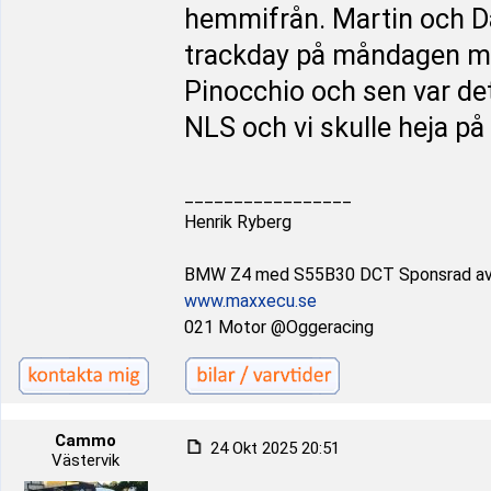
hemmifrån. Martin och Da
trackday på måndagen me
Pinocchio och sen var det
NLS och vi skulle heja på
_________________
Henrik Ryberg
BMW Z4 med S55B30 DCT Sponsrad a
www.maxxecu.se
021 Motor @Oggeracing
Cammo
24 Okt 2025 20:51
Västervik