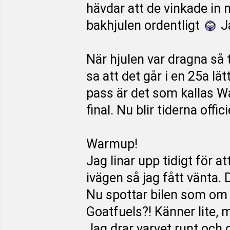
hävdar att de vinkade in 
bakhjulen ordentligt
Ja
När hjulen var dragna så
sa att det går i en 25a lä
pass är det som kallas W
final. Nu blir tiderna offici
Warmup!
Jag linar upp tidigt för at
ivägen så jag fått vänta. 
Nu spottar bilen som om 
Goatfuels?! Känner lite, 
Jag drar varvet runt och g