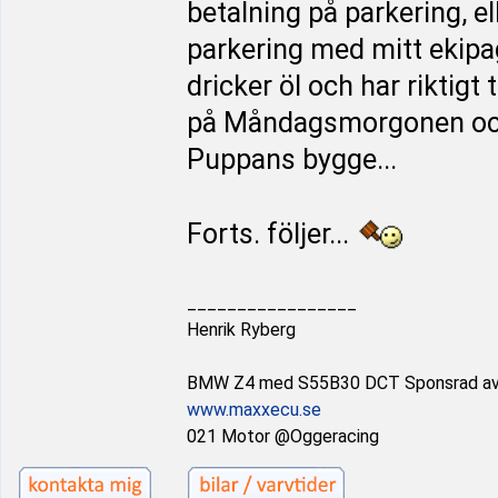
betalning på parkering, ell
parkering med mitt ekipag
dricker öl och har riktigt 
på Måndagsmorgonen och k
Puppans bygge...
Forts. följer...
_________________
Henrik Ryberg
BMW Z4 med S55B30 DCT Sponsrad a
www.maxxecu.se
021 Motor @Oggeracing