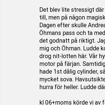
Det blev lite stressigt dä
till, men på någon magis
Dagen efter skulle Andrea
Öhmans pass och ta med 
det godnatt på riktigt. Ja
mig och Öhman. Ludde kom
drog nit-lotten här. Vår h
motor på färjan. Samtidig
hade 1st dålig cylinder, 
mycket sova. Havsutsikten
hurra för heller. Ludde d
kl 06+moms körde vi av f