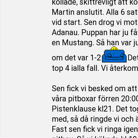
kollade, skittrevligt att
Martin anslutit. Alla 6 sa
vid start. Sen drog vi mo
Adanau. Puppan har ju fått
en Mustang. Så han var ju
om det var 1-2
Det
top 4 ialla fall. Vi återk
Sen fick vi besked om att 
våra pitboxar förren 20:0
Pistenklause kl21. Det tog 
med, så då ringde vi och 
Fast sen fick vi ringa igen