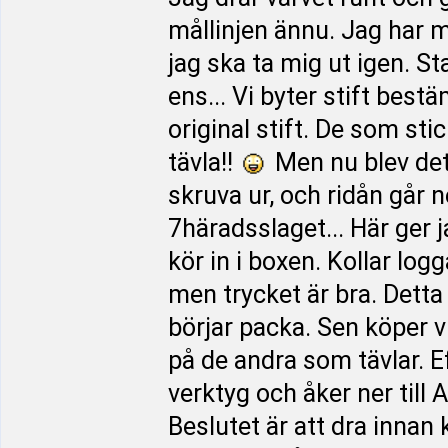
mållinjen ännu. Jag har 
jag ska ta mig ut igen. 
ens... Vi byter stift bes
original stift. De som st
tävla!!
Men nu blev det d
skruva ur, och ridån går 
7häradsslaget... Här ger 
kör in i boxen. Kollar log
men trycket är bra. Detta 
börjar packa. Sen köper vi
på de andra som tävlar. Eft
verktyg och åker ner till
Beslutet är att dra inna