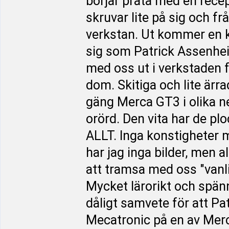
börjar prata med en rece
skruvar lite på sig och f
verkstan. Ut kommer en ki
sig som Patrick Assenheim
med oss ut i verkstaden f
dom. Skitiga och lite ärr
gäng Merca GT3 i olika n
orörd. Den vita har de ploc
ALLT. Inga konstigheter 
har jag inga bilder, men al
att tramsa med oss "vanli
Mycket lärorikt och spänn
dåligt samvete för att Pat
Mecatronic på en av Merco