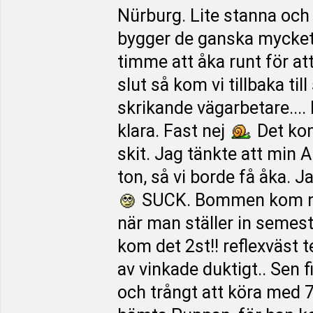
Nürburg. Lite stanna och 
bygger de ganska mycket.
timme att åka runt för at
slut så kom vi tillbaka ti
skrikande vägarbetare....
klara. Fast nej
Det kom
skit. Jag tänkte att min A
ton, så vi borde få åka. J
SUCK. Bommen kom ne
när man ställer in semes
kom det 2st!! reflexväst t
av vinkade duktigt.. Sen f
och trångt att köra med 7,