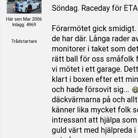
Söndag. Raceday för ET
Här sen Mar 2006
Inlägg: 4969
Förarmötet gick smidigt. 
de har där. Långa rader a
Trådstartare
monitorer i taket som det
rätt ball för oss småfolk
vi mötet i ett garage. De
klart i boxen efter ett m
och hade försovit sig...
däckvärmarna på och allt v
känner lika mycket folk s
intressant att hjälpa s
guld värt med hjälpreda i 