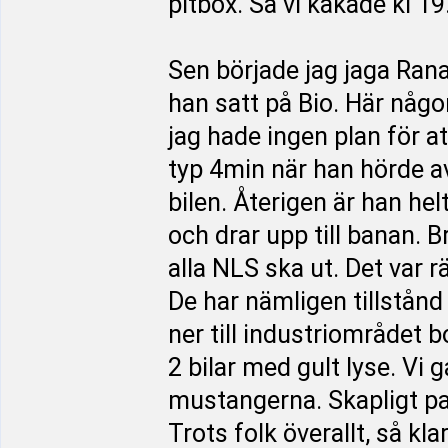
pitbox. Så vi käkade kl 19
Sen började jag jaga Rana
han satt på Bio. Här någon
jag hade ingen plan för att
typ 4min när han hörde a
bilen. Återigen är han hel
och drar upp till banan. 
alla NLS ska ut. Det var r
De har nämligen tillstånd
ner till industriområdet b
2 bilar med gult lyse. Vi 
mustangerna. Skapligt pa
Trots folk överallt, så kl