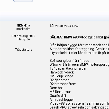
NKM-Erik
28 Jul 2024 15:48
stockholm
Här sen Aug 2012
SÄLJES: BMW e90 wtcc 2jz banbil (p
Inlägg: 56
Från början byggd för timeattack sen k
Allt nästan klart för reggning. Besikt
Trådstartare
styrvinkelkitt eller kör dom den är på 
Sbf racing bur från finess
Wtcc kitt från oem BMW motorsport 
18" Japan Racing fälgar
Hankook r-däck
"Gt3 cup" vinge
D2 fjäderben
D2 bromsar fram
Oem bak
M3 länkarmar
Quaife diff
Aim dashlogger
Vipec v88 styrsystem ( samma som li
Leash PRO street relä och säkringsbo