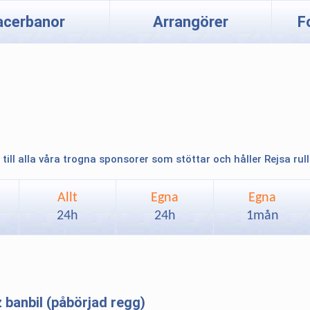
acerbanor
Arrangörer
F
 till alla våra trogna sponsorer som stöttar och håller Rejsa rul
Allt
Egna
Egna
24h
24h
1mån
banbil (påbörjad regg)