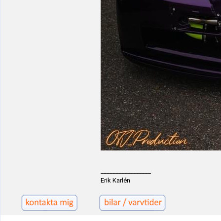
_________________
Erik Karlén