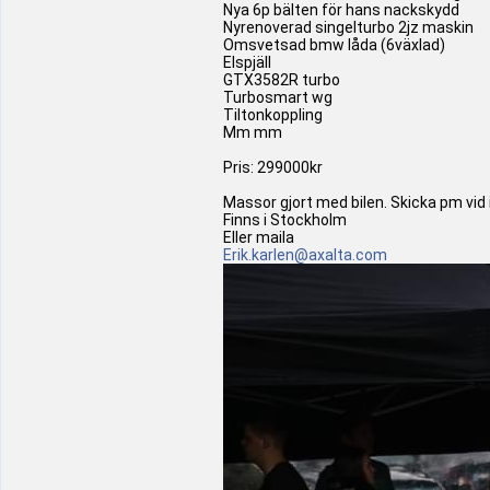
Nya 6p bälten för hans nackskydd
Nyrenoverad singelturbo 2jz maskin
Omsvetsad bmw låda (6växlad)
Elspjäll
GTX3582R turbo
Turbosmart wg
Tiltonkoppling
Mm mm
Pris: 299000kr
Massor gjort med bilen. Skicka pm vid
Finns i Stockholm
Eller maila
Erik.karlen@axalta.com