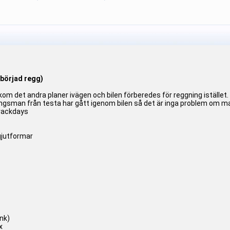
åbörjad regg)
om det andra planer ivägen och bilen förberedes för reggning istället.
ningsman från testa har gått igenom bilen så det är inga problem om man
trackdays
gjutformar
nk)
x