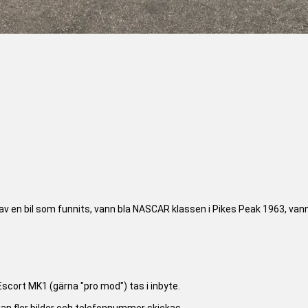
 en bil som funnits, vann bla NASCAR klassen i Pikes Peak 1963, vann
 Escort MK1 (gärna "pro mod") tas i inbyte.