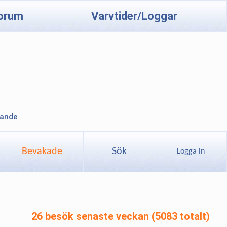
orum
Varvtider/Loggar
lande
Bevakade
Sök
Logga in
26 besök senaste veckan (5083 totalt)