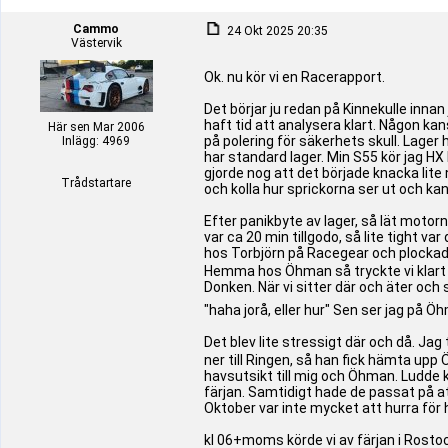
Cammo
24 Okt 2025 20:35
Västervik
Ok. nu kör vi en Racerapport.
Det börjar ju redan på Kinnekulle innan
haft tid att analysera klart. Någon kan
Här sen Mar 2006
på polering för säkerhets skull. Lager
Inlägg: 4969
har standard lager. Min S55 kör jag HX l
gjorde nog att det började knacka lite n
Trådstartare
och kolla hur sprickorna ser ut och kan
Efter panikbyte av lager, så lät motor
var ca 20 min tillgodo, så lite tight v
hos Torbjörn på Racegear och plockade
Hemma hos Öhman så tryckte vi klart j
Donken. När vi sitter där och äter oc
"haha jorå, eller hur" Sen ser jag på Ö
Det blev lite stressigt där och då. Ja
ner till Ringen, så han fick hämta up
havsutsikt till mig och Öhman. Ludde k
färjan. Samtidigt hade de passat på at
Oktober var inte mycket att hurra för 
kl 06+moms körde vi av färjan i Rosto