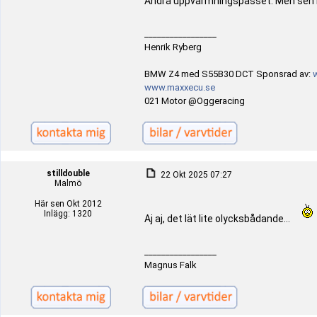
Andra uppvärmningspasset. Men sen b
_________________
Henrik Ryberg
BMW Z4 med S55B30 DCT Sponsrad av:
www.maxxecu.se
021 Motor @Oggeracing
stilldouble
22 Okt 2025 07:27
Malmö
Här sen Okt 2012
Inlägg: 1320
Aj aj, det lät lite olycksbådande...
_________________
Magnus Falk