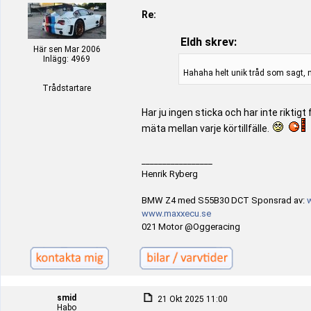
Re:
Eldh skrev:
Här sen Mar 2006
Inlägg: 4969
Hahaha helt unik tråd som sagt, mk
Trådstartare
Har ju ingen sticka och har inte rikti
mäta mellan varje körtillfälle.
_________________
Henrik Ryberg
BMW Z4 med S55B30 DCT Sponsrad av:
www.maxxecu.se
021 Motor @Oggeracing
smid
21 Okt 2025 11:00
Habo