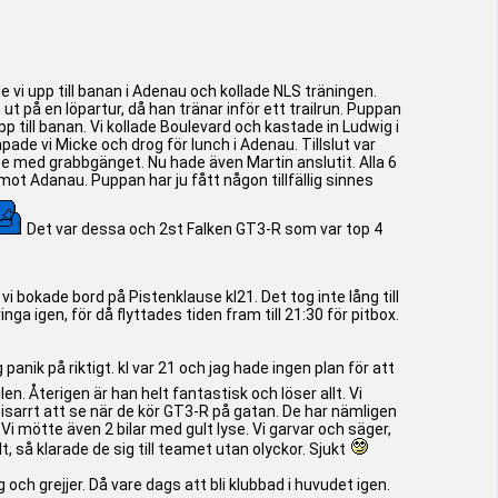
i upp till banan i Adenau och kollade NLS träningen.
 ut på en löpartur, då han tränar inför ett trailrun. Puppan
till banan. Vi kollade Boulevard och kastade in Ludwig i
ade vi Micke och drog för lunch i Adenau. Tillslut var
race med grabbgänget. Nu hade även Martin anslutit. Alla 6
mot Adanau. Puppan har ju fått någon tillfällig sinnes
Det var dessa och 2st Falken GT3-R som var top 4
 vi bokade bord på Pistenklause kl21. Det tog inte lång till
nga igen, för då flyttades tiden fram till 21:30 för pitbox.
anik på riktigt. kl var 21 och jag hade ingen plan för att
n. Återigen är han helt fantastisk och löser allt. Vi
 bisarrt att se när de kör GT3-R på gatan. De har nämligen
 Vi mötte även 2 bilar med gult lyse. Vi garvar och säger,
, så klarade de sig till teamet utan olyckor. Sjukt
g och grejjer. Då vare dags att bli klubbad i huvudet igen.