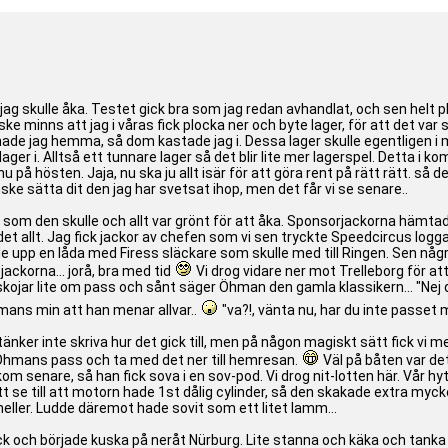
 jag skulle åka. Testet gick bra som jag redan avhandlat, och sen helt p
ske minns att jag i våras fick plocka ner och byte lager, för att det var 
 hade jag hemma, så dom kastade jag i. Dessa lager skulle egentligen i 
ager i. Alltså ett tunnare lager så det blir lite mer lagerspel. Detta i k
u på hösten. Jaja, nu ska ju allt isär för att göra rent på rätt rätt. så
ske sätta dit den jag har svetsat ihop, men det får vi se senare..
n som den skulle och allt var grönt för att åka. Sponsorjackorna hämtade
ar det allt. Jag fick jackor av chefen som vi sen tryckte Speedcircus lo
 upp en låda med Firess släckare som skulle med till Ringen. Sen några
ackorna... jorå, bra med tid
Vi drog vidare ner mot Trelleborg för att
h skojar lite om pass och sånt säger Öhman den gamla klassikern... "Ne
hmans min att han menar allvar..
"va?!, vänta nu, har du inte passet
g tänker inte skriva hur det gick till, men på någon magiskt sätt fick 
p Öhmans pass och ta med det ner till hemresan.
Väl på båten var det
om senare, så han fick sova i en sov-pod. Vi drog nit-lotten här. Vår hy
t se till att motorn hade 1st dålig cylinder, så den skakade extra mycke
heller. Ludde däremot hade sovit som ett litet lamm...
ck och började kuska på neråt Nürburg. Lite stanna och käka och tanka 