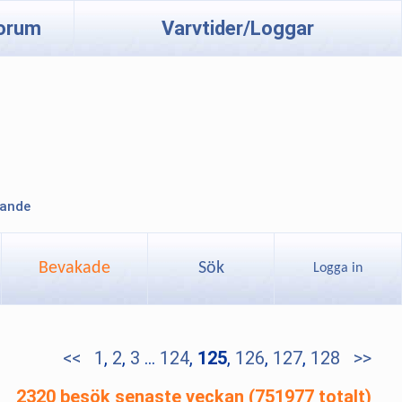
orum
Varvtider/Loggar
lande
Bevakade
Sök
Logga in
<<
1
,
2
,
3
...
124
,
125
,
126
,
127
,
128
>>
2320 besök senaste veckan (751977 totalt)