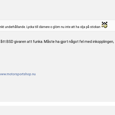
t underhållande. Lycka till därnere o glöm nu inte att ha olja på stickan
gt fått BSD givaren att funka. Måste ha gjort något fel med inkopplinge
www.motorsportshop.nu