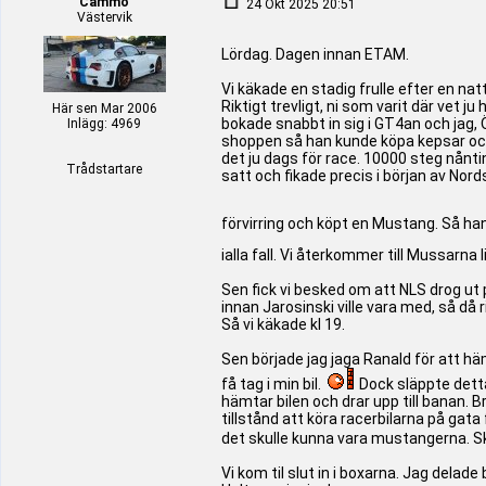
Cammo
24 Okt 2025 20:51
Västervik
Lördag. Dagen innan ETAM.
Vi käkade en stadig frulle efter en n
Riktigt trevligt, ni som varit där vet j
Här sen Mar 2006
bokade snabbt in sig i GT4an och jag,
Inlägg: 4969
shoppen så han kunde köpa kepsar och d
det ju dags för race. 10000 steg nåntin
Trådstartare
satt och fikade precis i början av Nor
förvirring och köpt en Mustang. Så han 
ialla fall. Vi återkommer till Mussarna 
Sen fick vi besked om att NLS drog ut på
innan Jarosinski ville vara med, så då r
Så vi käkade kl 19.
Sen började jag jaga Ranald för att häm
få tag i min bil.
Dock släppte detta 
hämtar bilen och drar upp till banan. B
tillstånd att köra racerbilarna på gata 
det skulle kunna vara mustangerna. Skap
Vi kom til slut in i boxarna. Jag delade