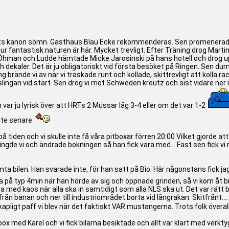
atts kanon sömn. Gasthaus Blau Ecke rekommenderas. Sen promenerade v
u hur fantastisk naturen är här. Mycket trevligt. Efter Träning drog Martin
 Öhman och Ludde hämtade Micke Jarosinski på hans hotell och drog upp 
ekaler. Det är ju obligatoriskt vid första besöket på Ringen. Sen dump
g brände vi av när vi traskade runt och kollade, skittrevligt att kolla 
dslingan vid start. Sen drog vi mot Schweden kreutz och sist vidare ner 
var ju lyrisk över att HRTs 2 Mussar låg 3-4 eller om det var 1-2
lite senare
 tiden och vi skulle inte få våra pitboxar förren 20:00 Vilket gjorde att
ingde vi och ändrade bokningen så han fick vara med... Fast sen fick vi ri
ta bilen. Han svarade inte, för han satt på Bio. Här någonstans fick jag p
på typ 4min när han hörde av sig och öppnade grinden, så vi kom åt bile
ra med kaos när alla ska in samtidigt som alla NLS ska ut. Det var rätt
från banan och ner till industriområdet borta vid långrakan. Skitfrånt....
ligt paff vi blev när det faktiskt VAR mustangerna. Trots folk överallt
 box med Karel och vi fick bilarna besiktade och allt var klart med verkty