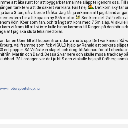
mme att åka runt för att byggarbetarna inte släppte igenom oss. Till sl
ången tänkte vi att de säkert var klara. Fast nej
Det kom skyltar o
ju bara 3 ton, så vi borde få åka. Jag får ju erkänna att jag ibland är g
 semestern för att köpa en ny S55 motor
Sen kom det 2st!! reflexvä
ur genom Köln. Köer som fan, och trångt att köra med 7,5m släp. Vi skull
m vi fram till att vi inte kulle hinna komma till Ringen på den här sida
ga att jag ska sluta leka med bilar.
an tar en Uber till ett köpcentrum, där vi möts upp. Det var kanon. Så va
ll Nürburg. Väl framme som fick vi GULD hjälp av Ranald att parkera släpe
0 enl papper. Så Vi låste in släpet och drog till Adenau för att checka i
ifrån. Martin och David. Dessa 2 var nere och skulle mosa trackday
 klubbad. På Lördagen var det ju NLS och vi skulle heja på Gråberg som k
www.motorsportshop.nu