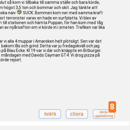
ut så kom vi tillbaka till samma ställe och bara körde,
m högst 3,5 ton och bommar och skit. Jag tänkte att
anska naiv
SUCK. Bommen kom ner med samma kraft
st terrorister varav en hade en surfplatta. Vi blev av
e in till stationen och hämta Puppan, för han kom med tåg
n av nyårsafton om vi körde in i smeten. Trafiken var lika
r vi alla 4 muppar i Amaroken helt plötsligt. Sen var det
t bakom lås och grind. Detta var ju fredagskväll och jag
n på Blau Ecke. Kl 19 var vi där och knäppte en Bitburger.
 på måndagen med Davids Cayman GT4. Vi drog pizza på
örde rejset.
8