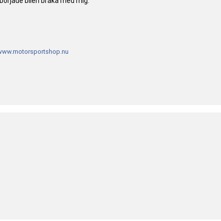
örjade bilen bråka med mig.
www.motorsportshop.nu