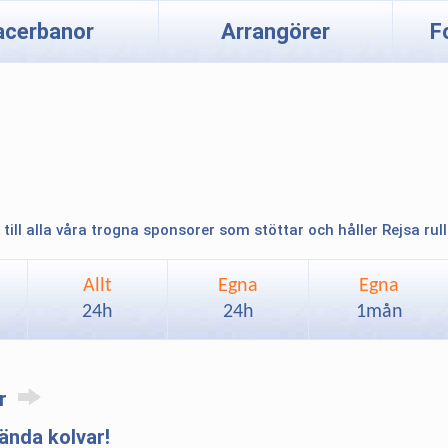
acerbanor
Arrangörer
F
 till alla våra trogna sponsorer som stöttar och håller Rejsa rul
Allt
Egna
Egna
24h
24h
1mån
ar
nda kolvar!