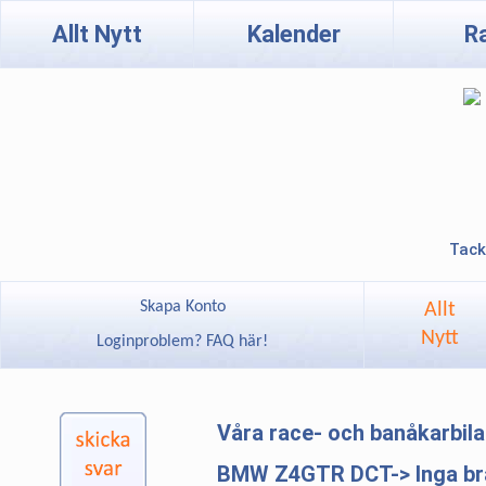
Allt Nytt
Kalender
R
Tack
Skapa Konto
Allt
Nytt
Loginproblem? FAQ här!
Våra race- och banåkarbil
BMW Z4GTR DCT-> Inga brä