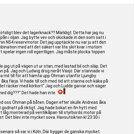
lötsligt blev det lagerknack?? Märkligt. Detta har jag nu
spån i oljan. Jag bytte vev och skickade in den som satt i
min N54 reservmotor. Det jag upptäckte nu var ju att den
ombination med att det säkert var lite skit kvar i motorn
 det spelar ingen roll egentligen. Jag måste plocka toppen
 jag ut på vägen ut ur stan, med lastad bil och släp. Det
ggan på. Jag och Ludwig drog neråt Växjö. Där stannade vi
 mil till för att hämta upp Öhman utanför Ljungby.
 åka färja. Vi hade till och med tid att stanna och käka på
j det räcker med körkort" Jag och Ludde garvar och säger
 med dig???" Det hade han inte.
vi med oss Öhman på båten. Dagen efter skulle Andreas åka
 godnatt på riktigt. Jag hade bokat en fin hytt med
tt låg monterad på ventilkåpan till styrbords motor på
t. Det blev inte mycket sova. Havsutsikten kl 23:30 i
senare så var vi i Köln. Där bygger de ganska mycket.