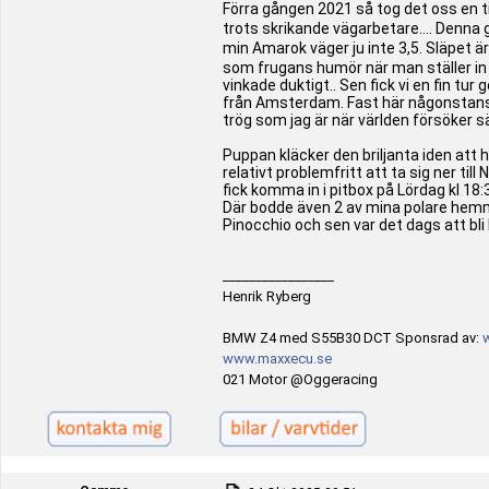
Förra gången 2021 så tog det oss en ti
trots skrikande vägarbetare.... Denna g
min Amarok väger ju inte 3,5. Släpet är 
som frugans humör när man ställer in
vinkade duktigt.. Sen fick vi en fin t
från Amsterdam. Fast här någonstans ko
trög som jag är när världen försöker sä
Puppan kläcker den briljanta iden att h
relativt problemfritt att ta sig ner ti
fick komma in i pitbox på Lördag kl 18:3
Där bodde även 2 av mina polare hemm
Pinocchio och sen var det dags att bli
_________________
Henrik Ryberg
BMW Z4 med S55B30 DCT Sponsrad av:
www.maxxecu.se
021 Motor @Oggeracing