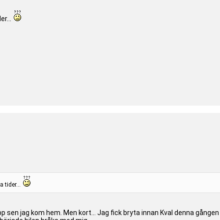
er...
 tider...
sen jag kom hem. Men kort... Jag fick bryta innan Kval denna gången också