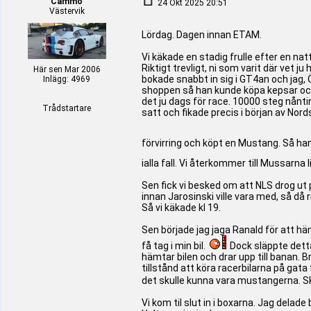
Cammo
24 Okt 2025 20:51
Västervik
Lördag. Dagen innan ETAM.
Vi käkade en stadig frulle efter en n
Riktigt trevligt, ni som varit där vet j
Här sen Mar 2006
bokade snabbt in sig i GT4an och jag,
Inlägg: 4969
shoppen så han kunde köpa kepsar och d
det ju dags för race. 10000 steg nåntin
Trådstartare
satt och fikade precis i början av Nor
förvirring och köpt en Mustang. Så han 
ialla fall. Vi återkommer till Mussarna 
Sen fick vi besked om att NLS drog ut på
innan Jarosinski ville vara med, så då r
Så vi käkade kl 19.
Sen började jag jaga Ranald för att häm
få tag i min bil.
Dock släppte detta 
hämtar bilen och drar upp till banan. B
tillstånd att köra racerbilarna på gata 
det skulle kunna vara mustangerna. Skap
Vi kom til slut in i boxarna. Jag delade