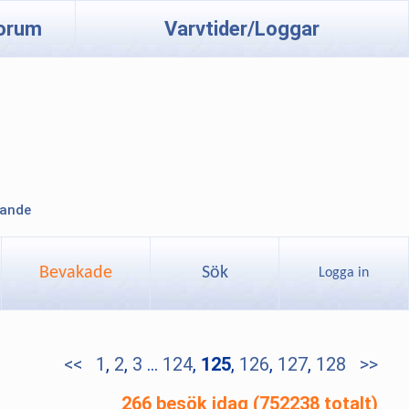
orum
Varvtider/Loggar
lande
Bevakade
Sök
Logga in
<<
1
,
2
,
3
...
124
,
125
,
126
,
127
,
128
>>
266 besök idag (752238 totalt)