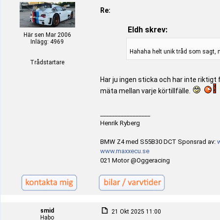
Re:
Eldh skrev:
Här sen Mar 2006
Inlägg: 4969
Hahaha helt unik tråd som sagt, mk
Trådstartare
Har ju ingen sticka och har inte rikti
mäta mellan varje körtillfälle.
_________________
Henrik Ryberg
BMW Z4 med S55B30 DCT Sponsrad av:
www.maxxecu.se
021 Motor @Oggeracing
smid
21 Okt 2025 11:00
Habo