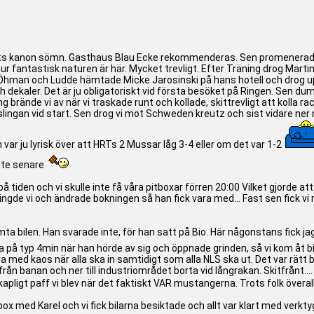
atts kanon sömn. Gasthaus Blau Ecke rekommenderas. Sen promenerade v
u hur fantastisk naturen är här. Mycket trevligt. Efter Träning drog Martin
 Öhman och Ludde hämtade Micke Jarosinski på hans hotell och drog upp 
ekaler. Det är ju obligatoriskt vid första besöket på Ringen. Sen dump
g brände vi av när vi traskade runt och kollade, skittrevligt att kolla 
dslingan vid start. Sen drog vi mot Schweden kreutz och sist vidare ner 
var ju lyrisk över att HRTs 2 Mussar låg 3-4 eller om det var 1-2
lite senare
 tiden och vi skulle inte få våra pitboxar förren 20:00 Vilket gjorde att
ingde vi och ändrade bokningen så han fick vara med... Fast sen fick vi ri
ta bilen. Han svarade inte, för han satt på Bio. Här någonstans fick jag p
på typ 4min när han hörde av sig och öppnade grinden, så vi kom åt bile
ra med kaos när alla ska in samtidigt som alla NLS ska ut. Det var rätt
från banan och ner till industriområdet borta vid långrakan. Skitfrånt....
ligt paff vi blev när det faktiskt VAR mustangerna. Trots folk överallt
 box med Karel och vi fick bilarna besiktade och allt var klart med verkty