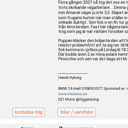
Förra gången 2021 så tog det oss en ti
trots skrikande vägarbetare.... Denna g
min Amarok väger ju inte 3,5. Släpet är 
som frugans humör när man ställer in
vinkade duktigt.. Sen fick vi en fin t
från Amsterdam. Fast här någonstans ko
trög som jag är när världen försöker sä
Puppan kläcker den briljanta iden att h
relativt problemfritt att ta sig ner ti
fick komma in i pitbox på Lördag kl 18:3
Där bodde även 2 av mina polare hemm
Pinocchio och sen var det dags att bli
_________________
Henrik Ryberg
BMW Z4 med S55B30 DCT Sponsrad av:
www.maxxecu.se
021 Motor @Oggeracing