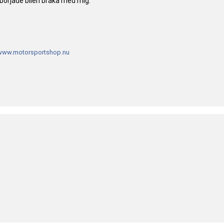
örjade bilen bråka med mig.
www.motorsportshop.nu