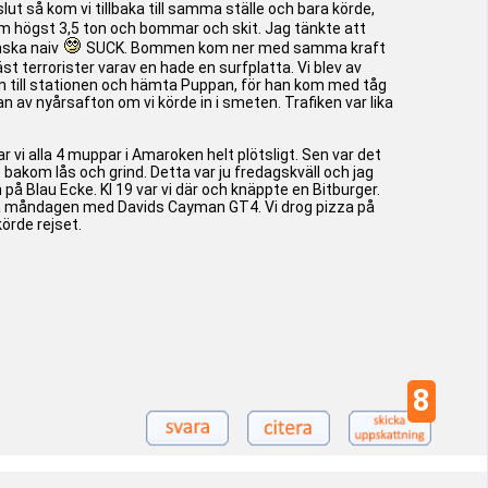
ut så kom vi tillbaka till samma ställe och bara körde,
m högst 3,5 ton och bommar och skit. Jag tänkte att
anska naiv
SUCK. Bommen kom ner med samma kraft
st terrorister varav en hade en surfplatta. Vi blev av
e in till stationen och hämta Puppan, för han kom med tåg
n av nyårsafton om vi körde in i smeten. Trafiken var lika
r vi alla 4 muppar i Amaroken helt plötsligt. Sen var det
t bakom lås och grind. Detta var ju fredagskväll och jag
n på Blau Ecke. Kl 19 var vi där och knäppte en Bitburger.
 på måndagen med Davids Cayman GT4. Vi drog pizza på
örde rejset.
8