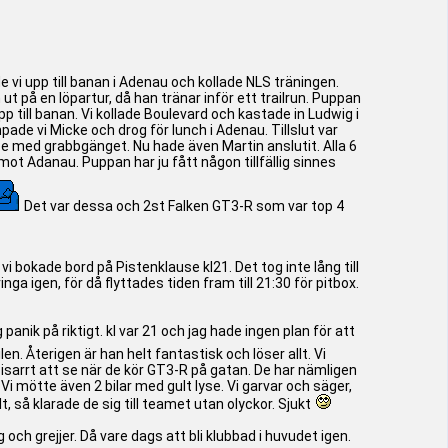
i upp till banan i Adenau och kollade NLS träningen.
 ut på en löpartur, då han tränar inför ett trailrun. Puppan
till banan. Vi kollade Boulevard och kastade in Ludwig i
ade vi Micke och drog för lunch i Adenau. Tillslut var
race med grabbgänget. Nu hade även Martin anslutit. Alla 6
mot Adanau. Puppan har ju fått någon tillfällig sinnes
Det var dessa och 2st Falken GT3-R som var top 4
 vi bokade bord på Pistenklause kl21. Det tog inte lång till
nga igen, för då flyttades tiden fram till 21:30 för pitbox.
anik på riktigt. kl var 21 och jag hade ingen plan för att
n. Återigen är han helt fantastisk och löser allt. Vi
 bisarrt att se när de kör GT3-R på gatan. De har nämligen
 Vi mötte även 2 bilar med gult lyse. Vi garvar och säger,
, så klarade de sig till teamet utan olyckor. Sjukt
g och grejjer. Då vare dags att bli klubbad i huvudet igen.