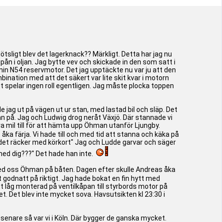
lötsligt blev det lagerknack?? Märkligt. Detta har jag nu
spån i oljan. Jag bytte vev och skickade in den som satt i
min N54 reservmotor. Det jag upptäckte nu var ju att den
ombination med att det säkert var lite skit kvar i motorn
 det spelar ingen roll egentligen. Jag måste plocka toppen
 jag ut på vägen ut ur stan, med lastad bil och släp. Det
ggan på. Jag och Ludwig drog neråt Växjö. Där stannade vi
 mil till för att hämta upp Öhman utanför Ljungby.
 åka färja. Vi hade till och med tid att stanna och käka på
j det räcker med körkort" Jag och Ludde garvar och säger
 med dig???" Det hade han inte.
vi med oss Öhman på båten. Dagen efter skulle Andreas åka
 godnatt på riktigt. Jag hade bokat en fin hytt med
tt låg monterad på ventilkåpan till styrbords motor på
t. Det blev inte mycket sova. Havsutsikten kl 23:30 i
senare så var vi i Köln. Där bygger de ganska mycket.