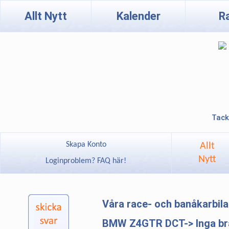
Allt Nytt
Kalender
R
Tack
Skapa Konto
Allt
Nytt
Loginproblem? FAQ här!
Våra race- och banåkarbil
BMW Z4GTR DCT-> Inga brä