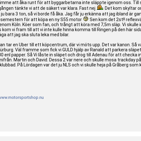
mme att åka runt för att byggarbetarna inte släppte igenom oss. Till sl
ången tänkte vi att de säkert var klara. Fast nej
Det kom skyltar o
ju bara 3 ton, så vi borde få åka. Jag får ju erkänna att jag ibland är g
 semestern för att köpa en ny S55 motor
Sen kom det 2st!! reflexvä
ur genom Köln. Köer som fan, och trångt att köra med 7,5m släp. Vi skull
m vi fram till att vi inte kulle hinna komma till Ringen på den här sida
ga att jag ska sluta leka med bilar.
an tar en Uber till ett köpcentrum, där vi möts upp. Det var kanon. Så va
ll Nürburg. Väl framme som fick vi GULD hjälp av Ranald att parkera släpe
0 enl papper. Så Vi låste in släpet och drog till Adenau för att checka i
ifrån. Martin och David. Dessa 2 var nere och skulle mosa trackday
 klubbad. På Lördagen var det ju NLS och vi skulle heja på Gråberg som k
www.motorsportshop.nu