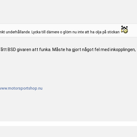
t underhållande. Lycka till därnere o glöm nu inte att ha olja på stickan
gt fått BSD givaren att funka. Måste ha gjort något fel med inkopplinge
www.motorsportshop.nu