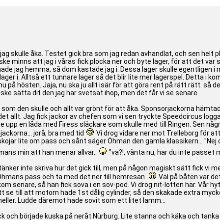
 jag skulle åka. Testet gick bra som jag redan avhandlat, och sen helt p
ske minns att jag i våras fick plocka ner och byte lager, för att det var 
 hade jag hemma, så dom kastade jag i. Dessa lager skulle egentligen i 
ager i. Alltså ett tunnare lager så det blir lite mer lagerspel. Detta i k
u på hösten. Jaja, nu ska ju allt isär för att göra rent på rätt rätt. så
ske sätta dit den jag har svetsat ihop, men det får vi se senare..
n som den skulle och allt var grönt för att åka. Sponsorjackorna hämtade
ar det allt. Jag fick jackor av chefen som vi sen tryckte Speedcircus lo
 upp en låda med Firess släckare som skulle med till Ringen. Sen några
ackorna... jorå, bra med tid
Vi drog vidare ner mot Trelleborg för att
h skojar lite om pass och sånt säger Öhman den gamla klassikern... "Ne
hmans min att han menar allvar..
"va?!, vänta nu, har du inte passet
g tänker inte skriva hur det gick till, men på någon magiskt sätt fick 
p Öhmans pass och ta med det ner till hemresan.
Väl på båten var det
om senare, så han fick sova i en sov-pod. Vi drog nit-lotten här. Vår hy
t se till att motorn hade 1st dålig cylinder, så den skakade extra mycke
heller. Ludde däremot hade sovit som ett litet lamm...
ck och började kuska på neråt Nürburg. Lite stanna och käka och tanka 