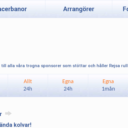
acerbanor
Arrangörer
F
 till alla våra trogna sponsorer som stöttar och håller Rejsa rul
Allt
Egna
Egna
24h
24h
1mån
ar
nda kolvar!