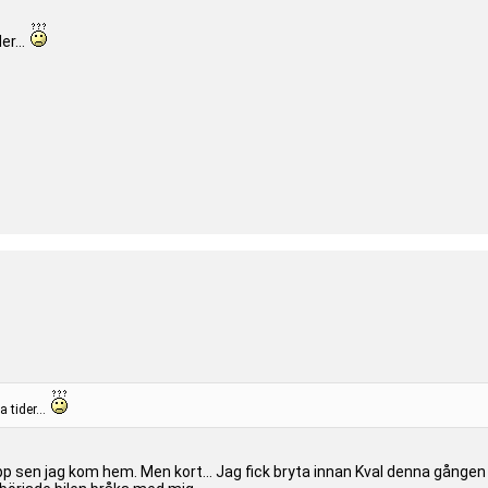
er...
 tider...
sen jag kom hem. Men kort... Jag fick bryta innan Kval denna gången också