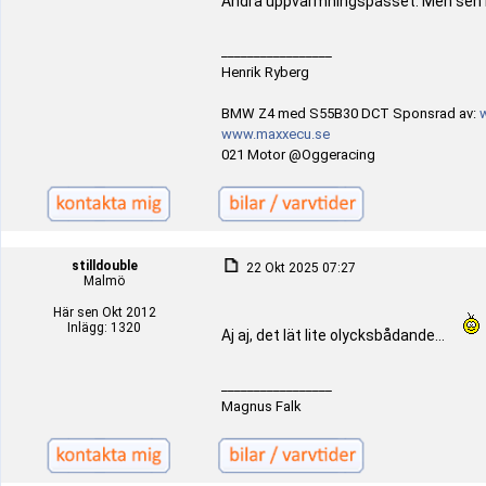
Andra uppvärmningspasset. Men sen b
_________________
Henrik Ryberg
BMW Z4 med S55B30 DCT Sponsrad av:
www.maxxecu.se
021 Motor @Oggeracing
stilldouble
22 Okt 2025 07:27
Malmö
Här sen Okt 2012
Inlägg: 1320
Aj aj, det lät lite olycksbådande...
_________________
Magnus Falk