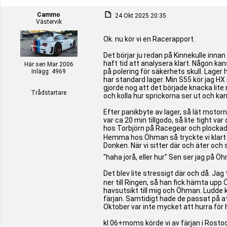
Cammo
24 Okt 2025 20:35
Västervik
Ok. nu kör vi en Racerapport.
Det börjar ju redan på Kinnekulle innan
haft tid att analysera klart. Någon kan
Här sen Mar 2006
på polering för säkerhets skull. Lager
Inlägg: 4969
har standard lager. Min S55 kör jag HX l
gjorde nog att det började knacka lite n
Trådstartare
och kolla hur sprickorna ser ut och kan
Efter panikbyte av lager, så lät motor
var ca 20 min tillgodo, så lite tight v
hos Torbjörn på Racegear och plockade
Hemma hos Öhman så tryckte vi klart j
Donken. När vi sitter där och äter oc
"haha jorå, eller hur" Sen ser jag på Ö
Det blev lite stressigt där och då. Ja
ner till Ringen, så han fick hämta up
havsutsikt till mig och Öhman. Ludde k
färjan. Samtidigt hade de passat på at
Oktober var inte mycket att hurra för 
kl 06+moms körde vi av färjan i Rosto