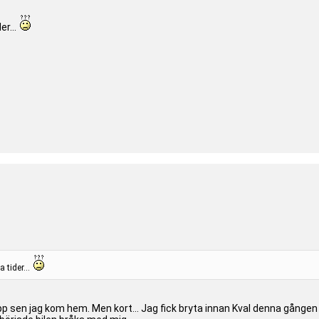
er...
 tider...
sen jag kom hem. Men kort... Jag fick bryta innan Kval denna gången också