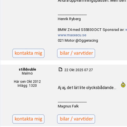
Andra uppvärmningspasset. Men sen b
_________________
Henrik Ryberg
BMW Z4 med S55B30 DCT Sponsrad av:
www.maxxecu.se
021 Motor @Oggeracing
stilldouble
22 Okt 2025 07:27
Malmö
Här sen Okt 2012
Inlägg: 1320
Aj aj, det lät lite olycksbådande...
_________________
Magnus Falk