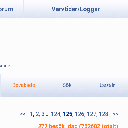
orum
Varvtider/Loggar
lande
Bevakade
Sök
Logga in
<<
1
,
2
,
3
...
124
,
125
,
126
,
127
,
128
>>
277 besök idag (752602 totalt)