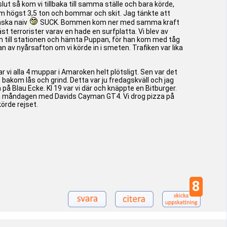
ut så kom vi tillbaka till samma ställe och bara körde,
m högst 3,5 ton och bommar och skit. Jag tänkte att
anska naiv
SUCK. Bommen kom ner med samma kraft
st terrorister varav en hade en surfplatta. Vi blev av
e in till stationen och hämta Puppan, för han kom med tåg
n av nyårsafton om vi körde in i smeten. Trafiken var lika
r vi alla 4 muppar i Amaroken helt plötsligt. Sen var det
t bakom lås och grind. Detta var ju fredagskväll och jag
n på Blau Ecke. Kl 19 var vi där och knäppte en Bitburger.
 på måndagen med Davids Cayman GT4. Vi drog pizza på
örde rejset.
8