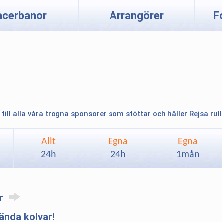
acerbanor
Arrangörer
F
 till alla våra trogna sponsorer som stöttar och håller Rejsa rul
Allt
Egna
Egna
24h
24h
1mån
ar
nda kolvar!