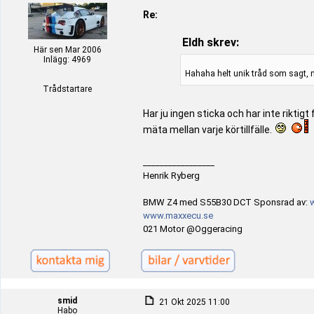
Re:
Eldh skrev:
Här sen Mar 2006
Inlägg: 4969
Hahaha helt unik tråd som sagt, mk
Trådstartare
Har ju ingen sticka och har inte rikti
mäta mellan varje körtillfälle.
_________________
Henrik Ryberg
BMW Z4 med S55B30 DCT Sponsrad av:
www.maxxecu.se
021 Motor @Oggeracing
smid
21 Okt 2025 11:00
Habo