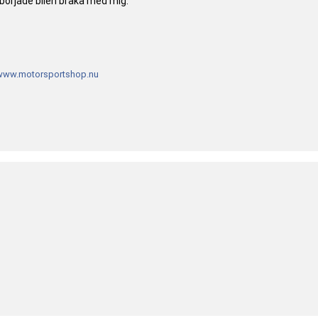
örjade bilen bråka med mig.
www.motorsportshop.nu