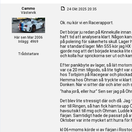
Cammo
24 Okt 2025 20:35
Västervik
Ok. nu kör vi en Racerapport.
Det börjar ju redan på Kinnekulle innan
haft tid att analysera klart. Någon kan
Här sen Mar 2006
på polering för säkerhets skull. Lager
Inlägg: 4969
har standard lager. Min S55 kör jag HX l
gjorde nog att det började knacka lite n
Trådstartare
och kolla hur sprickorna ser ut och kan
Efter panikbyte av lager, så lät motor
var ca 20 min tillgodo, så lite tight v
hos Torbjörn på Racegear och plockade
Hemma hos Öhman så tryckte vi klart j
Donken. När vi sitter där och äter oc
"haha jorå, eller hur" Sen ser jag på Ö
Det blev lite stressigt där och då. Ja
ner till Ringen, så han fick hämta up
havsutsikt till mig och Öhman. Ludde k
färjan. Samtidigt hade de passat på at
Oktober var inte mycket att hurra för 
kl 06+moms körde vi av färjan i Rosto