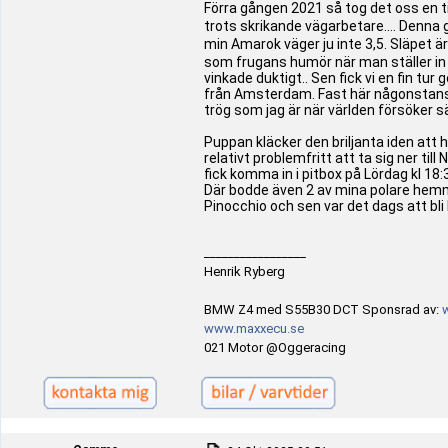
Förra gången 2021 så tog det oss en ti
trots skrikande vägarbetare.... Denna g
min Amarok väger ju inte 3,5. Släpet är 
som frugans humör när man ställer in
vinkade duktigt.. Sen fick vi en fin t
från Amsterdam. Fast här någonstans ko
trög som jag är när världen försöker sä
Puppan kläcker den briljanta iden att h
relativt problemfritt att ta sig ner ti
fick komma in i pitbox på Lördag kl 18:3
Där bodde även 2 av mina polare hemm
Pinocchio och sen var det dags att bli
_________________
Henrik Ryberg
BMW Z4 med S55B30 DCT Sponsrad av:
www.maxxecu.se
021 Motor @Oggeracing