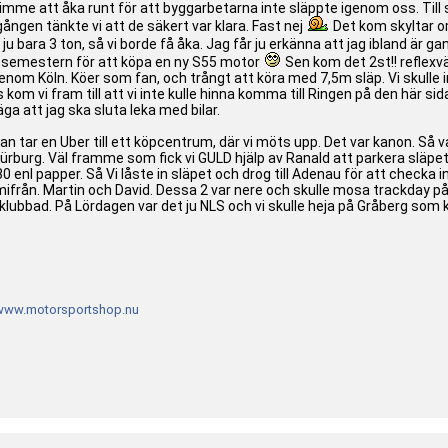
mme att åka runt för att byggarbetarna inte släppte igenom oss. Till sl
ången tänkte vi att de säkert var klara. Fast nej
Det kom skyltar o
ju bara 3 ton, så vi borde få åka. Jag får ju erkänna att jag ibland är g
 semestern för att köpa en ny S55 motor
Sen kom det 2st!! reflexvä
ur genom Köln. Köer som fan, och trångt att köra med 7,5m släp. Vi skull
m vi fram till att vi inte kulle hinna komma till Ringen på den här sida
ga att jag ska sluta leka med bilar.
an tar en Uber till ett köpcentrum, där vi möts upp. Det var kanon. Så va
ll Nürburg. Väl framme som fick vi GULD hjälp av Ranald att parkera släpe
0 enl papper. Så Vi låste in släpet och drog till Adenau för att checka i
ifrån. Martin och David. Dessa 2 var nere och skulle mosa trackday
 klubbad. På Lördagen var det ju NLS och vi skulle heja på Gråberg som k
www.motorsportshop.nu