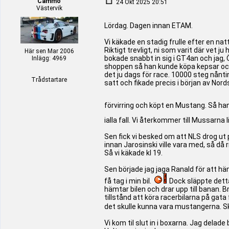
Cammo
24 Okt 2025 20:51
Västervik
Lördag. Dagen innan ETAM.
Vi käkade en stadig frulle efter en n
Riktigt trevligt, ni som varit där vet j
Här sen Mar 2006
bokade snabbt in sig i GT4an och jag,
Inlägg: 4969
shoppen så han kunde köpa kepsar och d
det ju dags för race. 10000 steg nåntin
Trådstartare
satt och fikade precis i början av Nor
förvirring och köpt en Mustang. Så han 
ialla fall. Vi återkommer till Mussarna 
Sen fick vi besked om att NLS drog ut på
innan Jarosinski ville vara med, så då r
Så vi käkade kl 19.
Sen började jag jaga Ranald för att häm
få tag i min bil.
Dock släppte detta 
hämtar bilen och drar upp till banan. B
tillstånd att köra racerbilarna på gata 
det skulle kunna vara mustangerna. Skap
Vi kom til slut in i boxarna. Jag delade