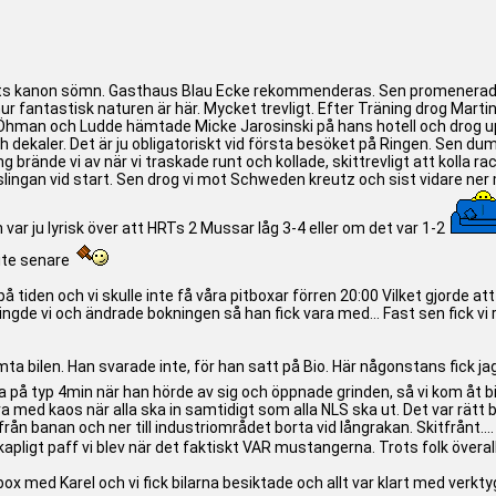
atts kanon sömn. Gasthaus Blau Ecke rekommenderas. Sen promenerade v
u hur fantastisk naturen är här. Mycket trevligt. Efter Träning drog Martin
 Öhman och Ludde hämtade Micke Jarosinski på hans hotell och drog upp 
ekaler. Det är ju obligatoriskt vid första besöket på Ringen. Sen dump
g brände vi av när vi traskade runt och kollade, skittrevligt att kolla 
dslingan vid start. Sen drog vi mot Schweden kreutz och sist vidare ner 
var ju lyrisk över att HRTs 2 Mussar låg 3-4 eller om det var 1-2
lite senare
 tiden och vi skulle inte få våra pitboxar förren 20:00 Vilket gjorde att
ingde vi och ändrade bokningen så han fick vara med... Fast sen fick vi ri
ta bilen. Han svarade inte, för han satt på Bio. Här någonstans fick jag p
på typ 4min när han hörde av sig och öppnade grinden, så vi kom åt bile
ra med kaos när alla ska in samtidigt som alla NLS ska ut. Det var rätt
från banan och ner till industriområdet borta vid långrakan. Skitfrånt....
ligt paff vi blev när det faktiskt VAR mustangerna. Trots folk överallt
 box med Karel och vi fick bilarna besiktade och allt var klart med verkty