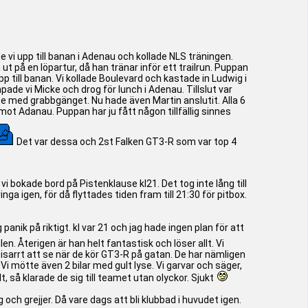
i upp till banan i Adenau och kollade NLS träningen.
 ut på en löpartur, då han tränar inför ett trailrun. Puppan
till banan. Vi kollade Boulevard och kastade in Ludwig i
ade vi Micke och drog för lunch i Adenau. Tillslut var
race med grabbgänget. Nu hade även Martin anslutit. Alla 6
mot Adanau. Puppan har ju fått någon tillfällig sinnes
Det var dessa och 2st Falken GT3-R som var top 4
 vi bokade bord på Pistenklause kl21. Det tog inte lång till
nga igen, för då flyttades tiden fram till 21:30 för pitbox.
anik på riktigt. kl var 21 och jag hade ingen plan för att
n. Återigen är han helt fantastisk och löser allt. Vi
 bisarrt att se när de kör GT3-R på gatan. De har nämligen
 Vi mötte även 2 bilar med gult lyse. Vi garvar och säger,
, så klarade de sig till teamet utan olyckor. Sjukt
g och grejjer. Då vare dags att bli klubbad i huvudet igen.