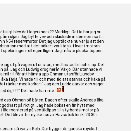
lötsligt blev det lagerknack?? Märkligt. Detta har jag nu
spån i oljan. Jag bytte vev och skickade in den som satt i
min N54 reservmotor. Det jag upptäckte nu var ju att den
ombination med att det säkert var lite skit kvar i motorn
 det spelar ingen roll egentligen. Jag måste plocka toppen
 jag ut på vägen ut ur stan, med lastad bil och släp. Det
ggan på. Jag och Ludwig drog neråt Växjö. Där stannade vi
 mil till för att hämta upp Öhman utanför Ljungby.
 åka färja. Vi hade till och med tid att stanna och käka på
j det räcker med körkort" Jag och Ludde garvar och säger
 med dig???" Det hade han inte.
vi med oss Öhman på båten. Dagen efter skulle Andreas åka
 godnatt på riktigt. Jag hade bokat en fin hytt med
tt låg monterad på ventilkåpan till styrbords motor på
t. Det blev inte mycket sova. Havsutsikten kl 23:30 i
senare så var vi i Köln. Där bygger de ganska mycket.