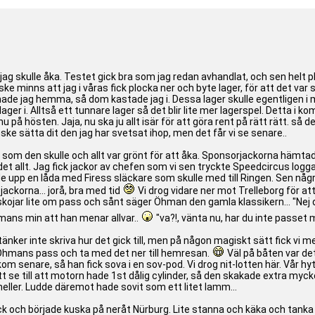
 jag skulle åka. Testet gick bra som jag redan avhandlat, och sen helt p
ske minns att jag i våras fick plocka ner och byte lager, för att det var 
 hade jag hemma, så dom kastade jag i. Dessa lager skulle egentligen i 
ager i. Alltså ett tunnare lager så det blir lite mer lagerspel. Detta i k
u på hösten. Jaja, nu ska ju allt isär för att göra rent på rätt rätt. så
ske sätta dit den jag har svetsat ihop, men det får vi se senare..
n som den skulle och allt var grönt för att åka. Sponsorjackorna hämtade
ar det allt. Jag fick jackor av chefen som vi sen tryckte Speedcircus lo
 upp en låda med Firess släckare som skulle med till Ringen. Sen några
ackorna... jorå, bra med tid
Vi drog vidare ner mot Trelleborg för att
h skojar lite om pass och sånt säger Öhman den gamla klassikern... "Ne
hmans min att han menar allvar..
"va?!, vänta nu, har du inte passet
g tänker inte skriva hur det gick till, men på någon magiskt sätt fick 
p Öhmans pass och ta med det ner till hemresan.
Väl på båten var det
om senare, så han fick sova i en sov-pod. Vi drog nit-lotten här. Vår hy
t se till att motorn hade 1st dålig cylinder, så den skakade extra mycke
heller. Ludde däremot hade sovit som ett litet lamm...
ck och började kuska på neråt Nürburg. Lite stanna och käka och tanka 