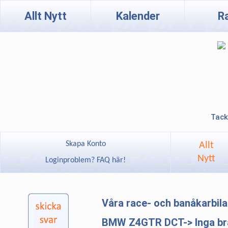
Allt Nytt
Kalender
R
Tack
Skapa Konto
Allt
Nytt
Loginproblem? FAQ här!
Våra race- och banåkarbil
BMW Z4GTR DCT-> Inga brä