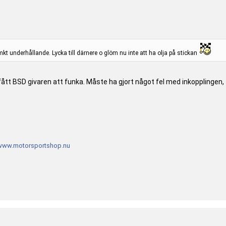
t underhållande. Lycka till därnere o glöm nu inte att ha olja på stickan
gt fått BSD givaren att funka. Måste ha gjort något fel med inkopplinge
www.motorsportshop.nu