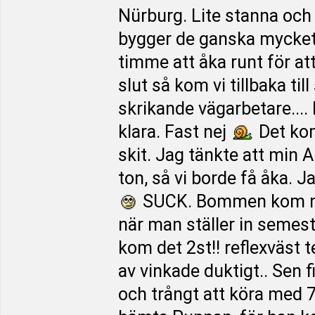
Nürburg. Lite stanna och 
bygger de ganska mycket.
timme att åka runt för at
slut så kom vi tillbaka ti
skrikande vägarbetare....
klara. Fast nej
Det kom
skit. Jag tänkte att min A
ton, så vi borde få åka. J
SUCK. Bommen kom ne
när man ställer in semes
kom det 2st!! reflexväst t
av vinkade duktigt.. Sen f
och trångt att köra med 7,