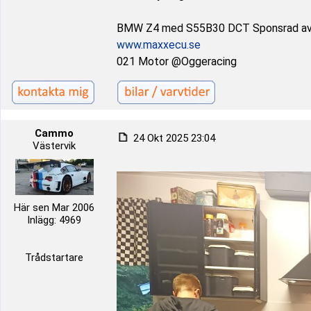
BMW Z4 med S55B30 DCT Sponsrad a
www.maxxecu.se
021 Motor @Oggeracing
Cammo
24 Okt 2025 23:04
Västervik
Här sen Mar 2006
Inlägg: 4969
Trådstartare