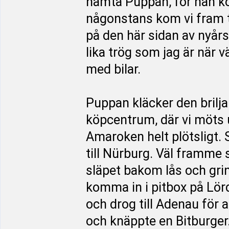
hämta Puppan, för han k
någonstans kom vi fram til
på den här sidan av nyårs
lika trög som jag är när v
med bilar.
Puppan kläcker den briljan
köpcentrum, där vi möts u
Amaroken helt plötsligt. S
till Nürburg. Väl framme 
släpet bakom lås och grind
komma in i pitbox på Lörd
och drog till Adenau för a
och knäppte en Bitburger