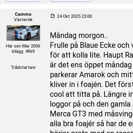
Cammo
24 Okt 2025 23:00
Västervik
Måndag morgon..
Frulle på Blaue Ecke och 
Här sen Mar 2006
Inlägg: 4969
för att kolla lite. Haupt
är det ens öppet måndag e
Trådstartare
parkerar Amarok och mitt 
kliver in i foajén. Det fö
cool att titta på. Längre
loggor på och den gamla s
Merca GT3 med måsvinge d
alla bra foajér så har de