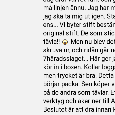
mållinjen ännu. Jag har 
jag ska ta mig ut igen. 
ens... Vi byter stift bes
original stift. De som st
tävla!!
Men nu blev det d
skruva ur, och ridån går 
7häradsslaget... Här ger 
kör in i boxen. Kollar log
men trycket är bra. Detta 
börjar packa. Sen köper vi
på de andra som tävlar. Eft
verktyg och åker ner till
Beslutet är att dra inna