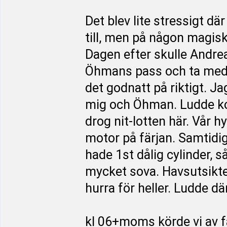
Det blev lite stressigt dä
till, men på någon magis
Dagen efter skulle Andrea
Öhmans pass och ta med 
det godnatt på riktigt. Ja
mig och Öhman. Ludde kom
drog nit-lotten här. Vår h
motor på färjan. Samtidig
hade 1st dålig cylinder, 
mycket sova. Havsutsikten
hurra för heller. Ludde d
kl 06+moms körde vi av f