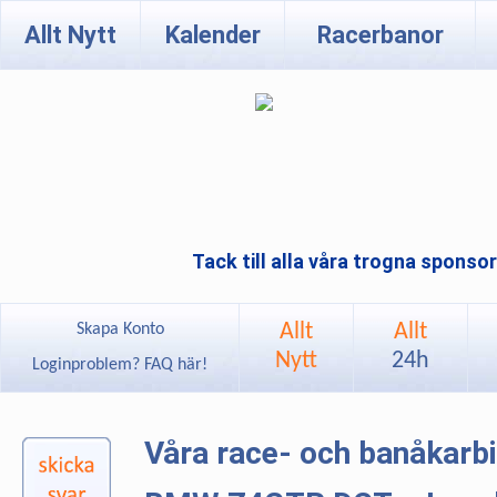
Allt Nytt
Kalender
Racerbanor
Tack till alla våra trogna sponso
Allt
Allt
Skapa Konto
Nytt
24h
Loginproblem? FAQ här!
Våra race- och banåkarb