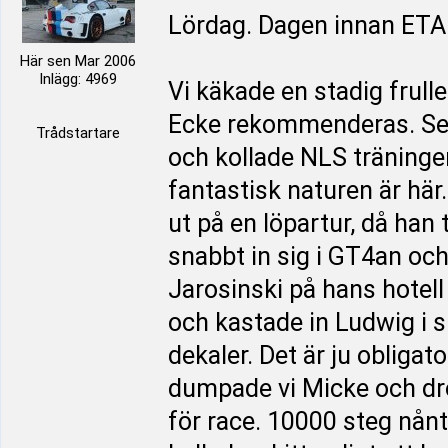
Lördag. Dagen innan ET
Här sen Mar 2006
Inlägg: 4969
Vi käkade en stadig frul
Ecke rekommenderas. Sen
Trådstartare
och kollade NLS träningen.
fantastisk naturen är här
ut på en löpartur, då han 
snabbt in sig i GT4an o
Jarosinski på hans hotell
och kastade in Ludwig i
dekaler. Det är ju obligat
dumpade vi Micke och drog
för race. 10000 steg nånt