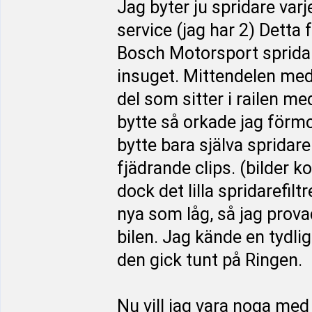
Jag byter ju spridare var
service (jag har 2) Detta f
Bosch Motorsport spridare.
insuget. Mittendelen med
del som sitter i railen me
bytte så orkade jag förmo
bytte bara själva spridare
fjädrande clips. (bilder k
dock det lilla spridarefiltr
nya som låg, så jag prova
bilen. Jag kände en tydlig 
den gick tunt på Ringen.
Nu vill jag vara noga med