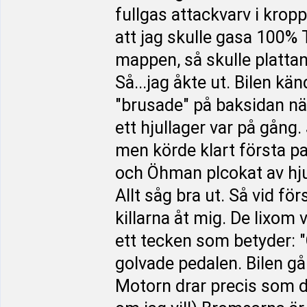
fullgas attackvarv i krop
att jag skulle gasa 100%
mappen, så skulle plattan 
Så...jag åkte ut. Bilen kä
"brusade" på baksidan när
ett hjullager var på gång
men körde klart första p
och Öhman plcokat av hjul
Allt såg bra ut. Så vid fö
killarna åt mig. De lixo
ett tecken som betyder: 
golvade pedalen. Bilen går
Motorn drar precis som d