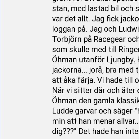
stan, med lastad bil och sl
var det allt. Jag fick ja
loggan på. Jag och Ludwi
Torbjörn på Racegear och
som skulle med till Ringen
Öhman utanför Ljungby. 
jackorna... jorå, bra med 
att åka färja. Vi hade til
När vi sitter där och äter
Öhman den gamla klassike
Ludde garvar och säger "h
min att han menar allvar.
dig???" Det hade han inte