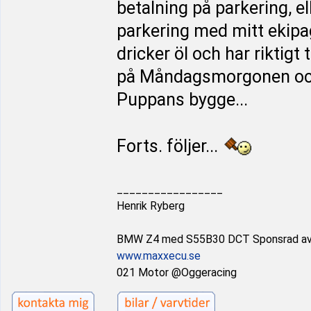
betalning på parkering, ell
parkering med mitt ekipag
dricker öl och har riktigt 
på Måndagsmorgonen och k
Puppans bygge...
Forts. följer...
_________________
Henrik Ryberg
BMW Z4 med S55B30 DCT Sponsrad a
www.maxxecu.se
021 Motor @Oggeracing