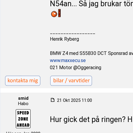
N54an... Så jag brukar tö
_________________
Henrik Ryberg
BMW Z4 med S55B30 DCT Sponsrad a
www.maxxecu.se
021 Motor @Oggeracing
smid
21 Okt 2025 11:00
Habo
Hur gick det på ringen? Hi