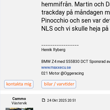
hemmifrån. Martin och Da
trackday på måndagen me
Pinocchio och sen var det
NLS och vi skulle heja på
_________________
Henrik Ryberg
BMW Z4 med S55B30 DCT Sponsrad a
www.maxxecu.se
021 Motor @Oggeracing
Cammo
24 Okt 2025 20:51
Västervik