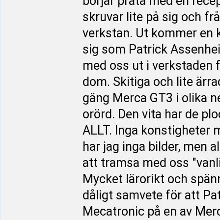
börjar prata med en rece
skruvar lite på sig och f
verkstan. Ut kommer en ki
sig som Patrick Assenheim
med oss ut i verkstaden f
dom. Skitiga och lite ärr
gäng Merca GT3 i olika n
orörd. Den vita har de ploc
ALLT. Inga konstigheter 
har jag inga bilder, men al
att tramsa med oss "vanli
Mycket lärorikt och spänn
dåligt samvete för att Pat
Mecatronic på en av Merco