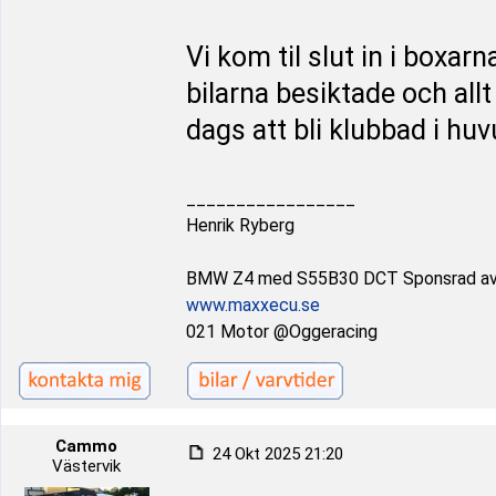
Vi kom til slut in i boxar
bilarna besiktade och allt
dags att bli klubbad i huv
_________________
Henrik Ryberg
BMW Z4 med S55B30 DCT Sponsrad a
www.maxxecu.se
021 Motor @Oggeracing
Cammo
24 Okt 2025 21:20
Västervik