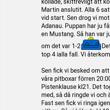
kollade, skittrevligt att
Martin anslutit. Alla 6 sa
vid start. Sen drog vi mo
Adanau. Puppan har ju fått
en Mustang. Så han var ju
om det var 1-2
Det
top 4 ialla fall. Vi återk
Sen fick vi besked om att 
våra pitboxar förren 20:0
Pistenklause kl21. Det tog 
med, så då ringde vi och 
Fast sen fick vi ringa igen