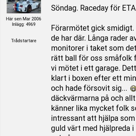
Söndag. Raceday för ET
Här sen Mar 2006
Inlägg: 4969
Förarmötet gick smidigt. 
de har där. Långa rader a
Trådstartare
monitorer i taket som det
rätt ball för oss småfolk
vi mötet i ett garage. De
klart i boxen efter ett m
och hade försovit sig...
däckvärmarna på och allt v
känner lika mycket folk s
intressant att hjälpa s
guld värt med hjälpreda i 