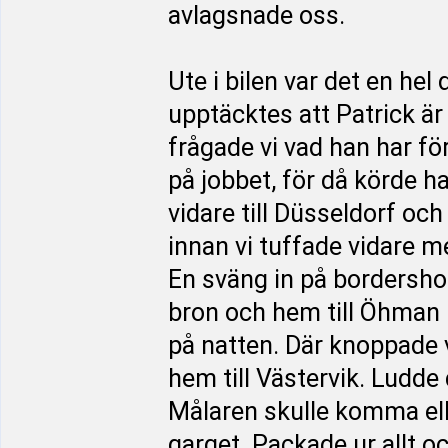
avlagsnade oss.
Ute i bilen var det en he
upptäcktes att Patrick är
frågade vi vad han har fö
på jobbet, för då körde 
vidare till Düsseldorf och
innan vi tuffade vidare me
En sväng in på bordershop
bron och hem till Öhman
på natten. Där knoppade vi
hem till Västervik. Ludde 
Målaren skulle komma elle
garget. Packade ur allt o