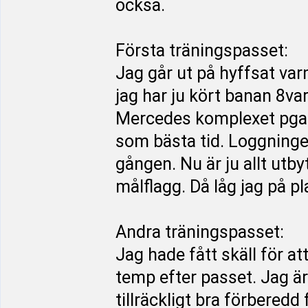
också.
Första träningspasset:
Jag går ut på hyffsat var
jag har ju kört banan 8va
Mercedes komplexet pga dr
som bästa tid. Loggningen
gången. Nu är ju allt utbyt
målflagg. Då låg jag på pla
Andra träningspasset:
Jag hade fått skäll för at
temp efter passet. Jag är 
tillräckligt bra förberedd