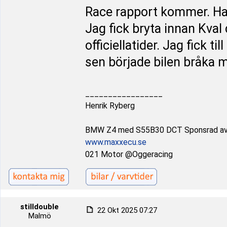
Race rapport kommer. Har
Jag fick bryta innan Kval
officiellatider. Jag fick 
sen började bilen bråka 
_________________
Henrik Ryberg
BMW Z4 med S55B30 DCT Sponsrad a
www.maxxecu.se
021 Motor @Oggeracing
stilldouble
22 Okt 2025 07:27
Malmö