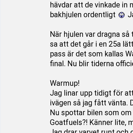
hävdar att de vinkade in 
bakhjulen ordentligt
Ja
När hjulen var dragna så
sa att det går i en 25a lä
pass är det som kallas W
final. Nu blir tiderna offici
Warmup!
Jag linar upp tidigt för at
ivägen så jag fått vänta. 
Nu spottar bilen som om 
Goatfuels?! Känner lite, 
Jag drar varvet runt och g