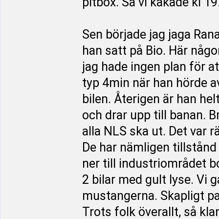
pitbox. Så vi käkade kl 19
Sen började jag jaga Rana
han satt på Bio. Här någon
jag hade ingen plan för att
typ 4min när han hörde a
bilen. Återigen är han hel
och drar upp till banan. 
alla NLS ska ut. Det var r
De har nämligen tillstånd
ner till industriområdet b
2 bilar med gult lyse. Vi 
mustangerna. Skapligt pa
Trots folk överallt, så kl