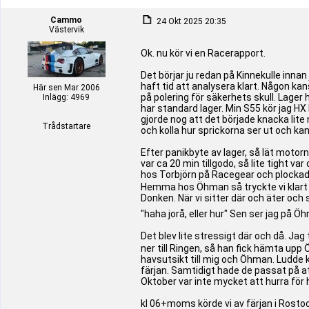
Cammo
24 Okt 2025 20:35
Västervik
Ok. nu kör vi en Racerapport.
Det börjar ju redan på Kinnekulle innan
haft tid att analysera klart. Någon kan
Här sen Mar 2006
på polering för säkerhets skull. Lager
Inlägg: 4969
har standard lager. Min S55 kör jag HX l
gjorde nog att det började knacka lite n
Trådstartare
och kolla hur sprickorna ser ut och kan
Efter panikbyte av lager, så lät motor
var ca 20 min tillgodo, så lite tight v
hos Torbjörn på Racegear och plockade
Hemma hos Öhman så tryckte vi klart j
Donken. När vi sitter där och äter oc
"haha jorå, eller hur" Sen ser jag på Ö
Det blev lite stressigt där och då. Ja
ner till Ringen, så han fick hämta up
havsutsikt till mig och Öhman. Ludde k
färjan. Samtidigt hade de passat på at
Oktober var inte mycket att hurra för 
kl 06+moms körde vi av färjan i Rosto