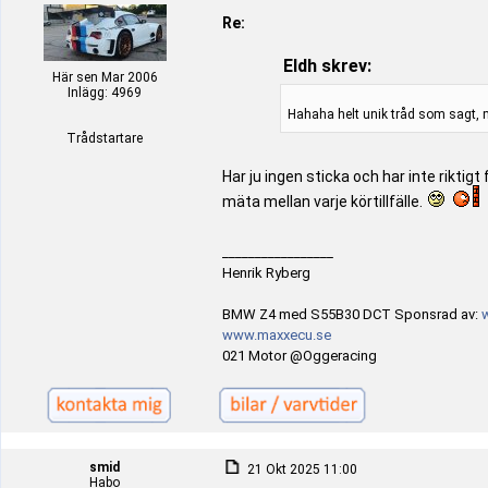
Re:
Eldh skrev:
Här sen Mar 2006
Inlägg: 4969
Hahaha helt unik tråd som sagt, mk
Trådstartare
Har ju ingen sticka och har inte rikti
mäta mellan varje körtillfälle.
_________________
Henrik Ryberg
BMW Z4 med S55B30 DCT Sponsrad av:
www.maxxecu.se
021 Motor @Oggeracing
smid
21 Okt 2025 11:00
Habo