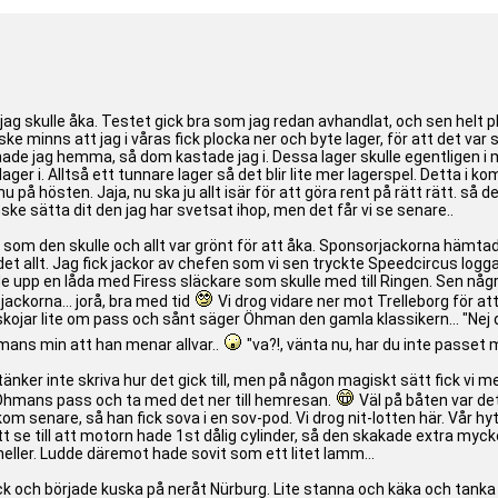
 jag skulle åka. Testet gick bra som jag redan avhandlat, och sen helt p
ske minns att jag i våras fick plocka ner och byte lager, för att det var 
 hade jag hemma, så dom kastade jag i. Dessa lager skulle egentligen i 
ager i. Alltså ett tunnare lager så det blir lite mer lagerspel. Detta i k
u på hösten. Jaja, nu ska ju allt isär för att göra rent på rätt rätt. så
ske sätta dit den jag har svetsat ihop, men det får vi se senare..
n som den skulle och allt var grönt för att åka. Sponsorjackorna hämtade
ar det allt. Jag fick jackor av chefen som vi sen tryckte Speedcircus lo
 upp en låda med Firess släckare som skulle med till Ringen. Sen några
ackorna... jorå, bra med tid
Vi drog vidare ner mot Trelleborg för att
h skojar lite om pass och sånt säger Öhman den gamla klassikern... "Ne
hmans min att han menar allvar..
"va?!, vänta nu, har du inte passet
g tänker inte skriva hur det gick till, men på någon magiskt sätt fick 
p Öhmans pass och ta med det ner till hemresan.
Väl på båten var det
om senare, så han fick sova i en sov-pod. Vi drog nit-lotten här. Vår hy
t se till att motorn hade 1st dålig cylinder, så den skakade extra mycke
heller. Ludde däremot hade sovit som ett litet lamm...
ck och började kuska på neråt Nürburg. Lite stanna och käka och tanka 