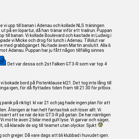
i upp till banan i Adenau och kollade NLS träningen.
 ut på en löpartur, då han tränar inför ett trailrun. Puppan
till banan. Vi kollade Boulevard och kastade in Ludwig i
ade vi Micke och drog för lunch i Adenau. Tillslut var
race med grabbgänget. Nu hade även Martin anslutit. Alla 6
mot Adanau. Puppan har ju fått någon tillfällig sinnes
Det var dessa och 2st Falken GT3-R som var top 4
 vi bokade bord på Pistenklause kl21. Det tog inte lång till
nga igen, för då flyttades tiden fram till 21:30 för pitbox.
anik på riktigt. kl var 21 och jag hade ingen plan för att
n. Återigen är han helt fantastisk och löser allt. Vi
 bisarrt att se när de kör GT3-R på gatan. De har nämligen
 Vi mötte även 2 bilar med gult lyse. Vi garvar och säger,
, så klarade de sig till teamet utan olyckor. Sjukt
g och grejjer. Då vare dags att bli klubbad i huvudet igen.