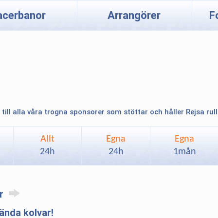
acerbanor
Arrangörer
F
 till alla våra trogna sponsorer som stöttar och håller Rejsa rul
Allt
Egna
Egna
24h
24h
1mån
ar
nda kolvar!