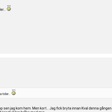
er...
 tider...
sen jag kom hem. Men kort... Jag fick bryta innan Kval denna gången också