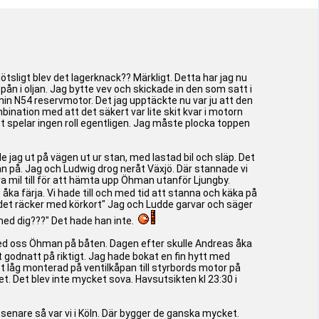
lötsligt blev det lagerknack?? Märkligt. Detta har jag nu
spån i oljan. Jag bytte vev och skickade in den som satt i
min N54 reservmotor. Det jag upptäckte nu var ju att den
ombination med att det säkert var lite skit kvar i motorn
 det spelar ingen roll egentligen. Jag måste plocka toppen
 jag ut på vägen ut ur stan, med lastad bil och släp. Det
ggan på. Jag och Ludwig drog neråt Växjö. Där stannade vi
 mil till för att hämta upp Öhman utanför Ljungby.
 åka färja. Vi hade till och med tid att stanna och käka på
j det räcker med körkort" Jag och Ludde garvar och säger
 med dig???" Det hade han inte.
vi med oss Öhman på båten. Dagen efter skulle Andreas åka
 godnatt på riktigt. Jag hade bokat en fin hytt med
tt låg monterad på ventilkåpan till styrbords motor på
t. Det blev inte mycket sova. Havsutsikten kl 23:30 i
senare så var vi i Köln. Där bygger de ganska mycket.