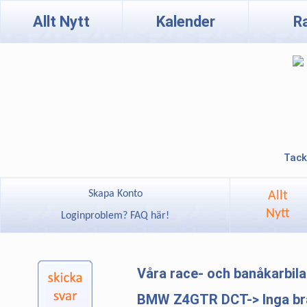
Allt Nytt
Kalender
R
Tack
Skapa Konto
Allt
Nytt
Loginproblem? FAQ här!
Våra race- och banåkarbil
BMW Z4GTR DCT-> Inga brä