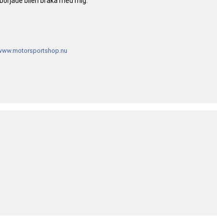
örjade bilen bråka med mig.
www.motorsportshop.nu