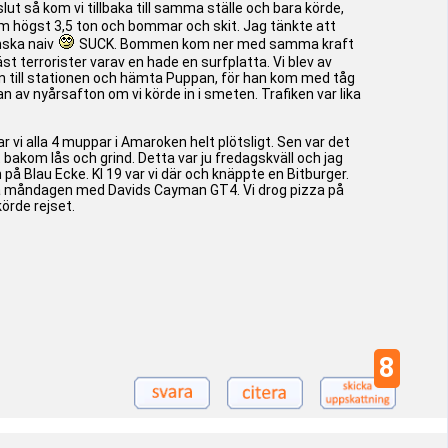
ut så kom vi tillbaka till samma ställe och bara körde,
m högst 3,5 ton och bommar och skit. Jag tänkte att
anska naiv
SUCK. Bommen kom ner med samma kraft
st terrorister varav en hade en surfplatta. Vi blev av
e in till stationen och hämta Puppan, för han kom med tåg
n av nyårsafton om vi körde in i smeten. Trafiken var lika
r vi alla 4 muppar i Amaroken helt plötsligt. Sen var det
t bakom lås och grind. Detta var ju fredagskväll och jag
n på Blau Ecke. Kl 19 var vi där och knäppte en Bitburger.
 på måndagen med Davids Cayman GT4. Vi drog pizza på
örde rejset.
8