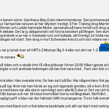
atts kanon sömn. Gasthaus Blau Ecke rekommenderas. Sen promenerade v
u hur fantastisk naturen är här. Mycket trevligt. Efter Träning drog Martin
 Öhman och Ludde hämtade Micke Jarosinski på hans hotell och drog upp 
ekaler. Det är ju obligatoriskt vid första besöket på Ringen. Sen dump
g brände vi av när vi traskade runt och kollade, skittrevligt att kolla 
dslingan vid start. Sen drog vi mot Schweden kreutz och sist vidare ner 
var ju lyrisk över att HRTs 2 Mussar låg 3-4 eller om det var 1-2
lite senare
 tiden och vi skulle inte få våra pitboxar förren 20:00 Vilket gjorde att
ingde vi och ändrade bokningen så han fick vara med... Fast sen fick vi ri
ta bilen. Han svarade inte, för han satt på Bio. Här någonstans fick jag p
på typ 4min när han hörde av sig och öppnade grinden, så vi kom åt bile
ra med kaos när alla ska in samtidigt som alla NLS ska ut. Det var rätt
från banan och ner till industriområdet borta vid långrakan. Skitfrånt....
ligt paff vi blev när det faktiskt VAR mustangerna. Trots folk överallt
 box med Karel och vi fick bilarna besiktade och allt var klart med verkty