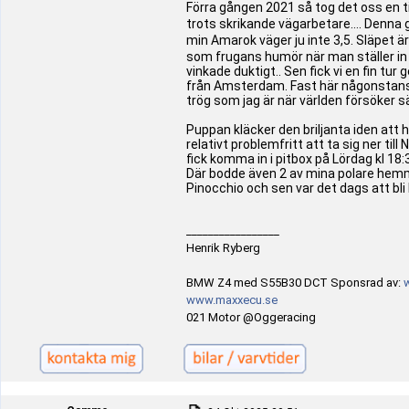
Förra gången 2021 så tog det oss en ti
trots skrikande vägarbetare.... Denna g
min Amarok väger ju inte 3,5. Släpet är 
som frugans humör när man ställer in
vinkade duktigt.. Sen fick vi en fin t
från Amsterdam. Fast här någonstans ko
trög som jag är när världen försöker sä
Puppan kläcker den briljanta iden att h
relativt problemfritt att ta sig ner ti
fick komma in i pitbox på Lördag kl 18:3
Där bodde även 2 av mina polare hemm
Pinocchio och sen var det dags att bli
_________________
Henrik Ryberg
BMW Z4 med S55B30 DCT Sponsrad av:
www.maxxecu.se
021 Motor @Oggeracing