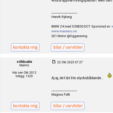
Andra uppvärmningspasset. Men sen b
_________________
Henrik Ryberg
BMW Z4 med S55B30 DCT Sponsrad av:
www.maxxecu.se
021 Motor @Oggeracing
stilldouble
22 Okt 2025 07:27
Malmö
Här sen Okt 2012
Inlägg: 1320
Aj aj, det lät lite olycksbådande...
_________________
Magnus Falk