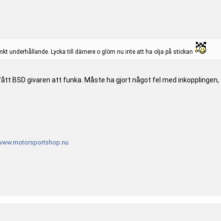
t underhållande. Lycka till därnere o glöm nu inte att ha olja på stickan
gt fått BSD givaren att funka. Måste ha gjort något fel med inkopplinge
www.motorsportshop.nu