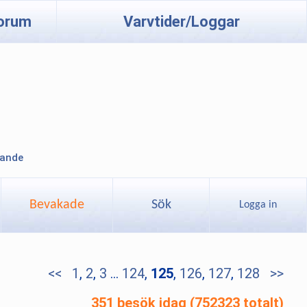
orum
Varvtider/Loggar
lande
Bevakade
Sök
Logga in
<<
1
,
2
,
3
...
124
,
125
,
126
,
127
,
128
>>
351 besök idag (752323 totalt)