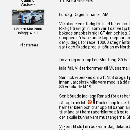
Cammo
24 Okt 2025 20:51
Västervik
Lördag. Dagen innan ETAM.
Vi käkade en stadig frulle efter en n
Riktigt trevligt, ni som varit där vet j
Här sen Mar 2006
bokade snabbt in sig i GT4an och jag,
Inlägg: 4969
shoppen så han kunde köpa kepsar och d
det ju dags för race. 10000 steg nåntin
Trådstartare
satt och fikade precis i början av Nor
förvirring och köpt en Mustang. Så han 
ialla fall. Vi återkommer till Mussarna 
Sen fick vi besked om att NLS drog ut på
innan Jarosinski ville vara med, så då r
Så vi käkade kl 19.
Sen började jag jaga Ranald för att häm
få tag i min bil.
Dock släppte detta 
hämtar bilen och drar upp till banan. B
tillstånd att köra racerbilarna på gata 
det skulle kunna vara mustangerna. Skap
Vi kom til slut in i boxarna. Jag delade