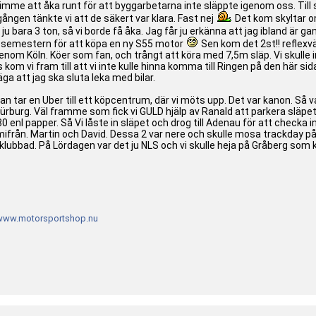
mme att åka runt för att byggarbetarna inte släppte igenom oss. Till sl
ången tänkte vi att de säkert var klara. Fast nej
Det kom skyltar o
ju bara 3 ton, så vi borde få åka. Jag får ju erkänna att jag ibland är g
 semestern för att köpa en ny S55 motor
Sen kom det 2st!! reflexvä
ur genom Köln. Köer som fan, och trångt att köra med 7,5m släp. Vi skull
m vi fram till att vi inte kulle hinna komma till Ringen på den här sida
ga att jag ska sluta leka med bilar.
an tar en Uber till ett köpcentrum, där vi möts upp. Det var kanon. Så va
ll Nürburg. Väl framme som fick vi GULD hjälp av Ranald att parkera släpe
0 enl papper. Så Vi låste in släpet och drog till Adenau för att checka i
ifrån. Martin och David. Dessa 2 var nere och skulle mosa trackday
 klubbad. På Lördagen var det ju NLS och vi skulle heja på Gråberg som k
www.motorsportshop.nu