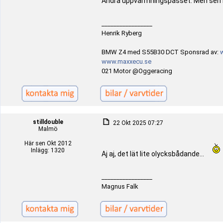
Andra uppvärmningspasset. Men sen b
_________________
Henrik Ryberg
BMW Z4 med S55B30 DCT Sponsrad av:
www.maxxecu.se
021 Motor @Oggeracing
stilldouble
22 Okt 2025 07:27
Malmö
Här sen Okt 2012
Inlägg: 1320
Aj aj, det lät lite olycksbådande...
_________________
Magnus Falk