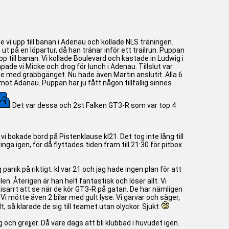
i upp till banan i Adenau och kollade NLS träningen.
 ut på en löpartur, då han tränar inför ett trailrun. Puppan
till banan. Vi kollade Boulevard och kastade in Ludwig i
ade vi Micke och drog för lunch i Adenau. Tillslut var
race med grabbgänget. Nu hade även Martin anslutit. Alla 6
mot Adanau. Puppan har ju fått någon tillfällig sinnes
Det var dessa och 2st Falken GT3-R som var top 4
 vi bokade bord på Pistenklause kl21. Det tog inte lång till
nga igen, för då flyttades tiden fram till 21:30 för pitbox.
anik på riktigt. kl var 21 och jag hade ingen plan för att
n. Återigen är han helt fantastisk och löser allt. Vi
 bisarrt att se när de kör GT3-R på gatan. De har nämligen
 Vi mötte även 2 bilar med gult lyse. Vi garvar och säger,
, så klarade de sig till teamet utan olyckor. Sjukt
g och grejjer. Då vare dags att bli klubbad i huvudet igen.