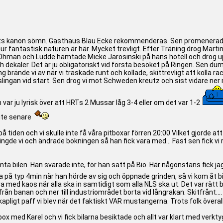
atts kanon sömn. Gasthaus Blau Ecke rekommenderas. Sen promenerade v
u hur fantastisk naturen är här. Mycket trevligt. Efter Träning drog Martin
 Öhman och Ludde hämtade Micke Jarosinski på hans hotell och drog upp 
ekaler. Det är ju obligatoriskt vid första besöket på Ringen. Sen dump
g brände vi av när vi traskade runt och kollade, skittrevligt att kolla 
dslingan vid start. Sen drog vi mot Schweden kreutz och sist vidare ner 
var ju lyrisk över att HRTs 2 Mussar låg 3-4 eller om det var 1-2
lite senare
 tiden och vi skulle inte få våra pitboxar förren 20:00 Vilket gjorde att
ingde vi och ändrade bokningen så han fick vara med... Fast sen fick vi ri
ta bilen. Han svarade inte, för han satt på Bio. Här någonstans fick jag p
på typ 4min när han hörde av sig och öppnade grinden, så vi kom åt bile
ra med kaos när alla ska in samtidigt som alla NLS ska ut. Det var rätt
från banan och ner till industriområdet borta vid långrakan. Skitfrånt....
ligt paff vi blev när det faktiskt VAR mustangerna. Trots folk överallt
 box med Karel och vi fick bilarna besiktade och allt var klart med verkty