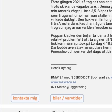
Förra gången 2021 så tog det oss en ti
trots skrikande vägarbetare.... Denna g
min Amarok väger ju inte 3,5. Släpet är 
som frugans humör när man ställer in
vinkade duktigt.. Sen fick vi en fin t
från Amsterdam. Fast här någonstans ko
trög som jag är när världen försöker sä
Puppan kläcker den briljanta iden att h
relativt problemfritt att ta sig ner ti
fick komma in i pitbox på Lördag kl 18:3
Där bodde även 2 av mina polare hemm
Pinocchio och sen var det dags att bli
_________________
Henrik Ryberg
BMW Z4 med S55B30 DCT Sponsrad av:
www.maxxecu.se
021 Motor @Oggeracing