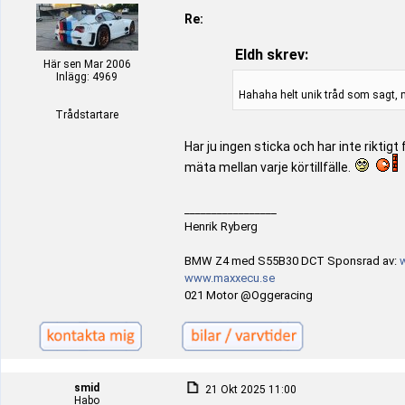
Re:
Eldh skrev:
Här sen Mar 2006
Inlägg: 4969
Hahaha helt unik tråd som sagt, mk
Trådstartare
Har ju ingen sticka och har inte rikti
mäta mellan varje körtillfälle.
_________________
Henrik Ryberg
BMW Z4 med S55B30 DCT Sponsrad av:
www.maxxecu.se
021 Motor @Oggeracing
smid
21 Okt 2025 11:00
Habo