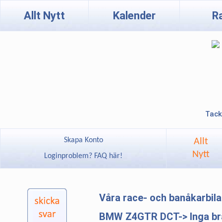
Allt Nytt
Kalender
R
Tack
Skapa Konto
Allt
Nytt
Loginproblem? FAQ här!
Våra race- och banåkarbil
BMW Z4GTR DCT-> Inga brä