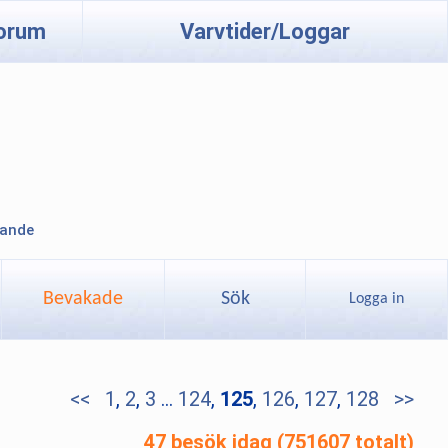
orum
Varvtider/Loggar
lande
Bevakade
Sök
Logga in
<<
1
,
2
,
3
...
124
,
125
,
126
,
127
,
128
>>
47 besök idag (751607 totalt)