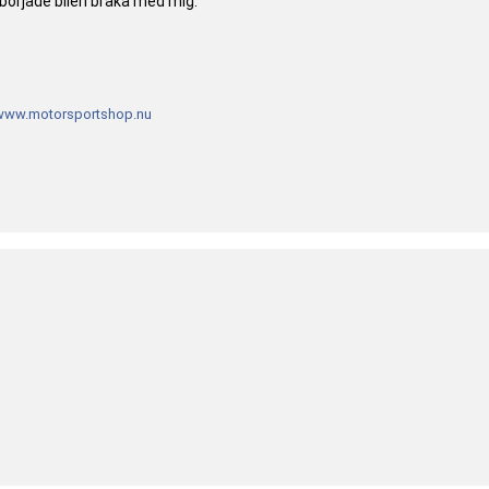
örjade bilen bråka med mig.
www.motorsportshop.nu