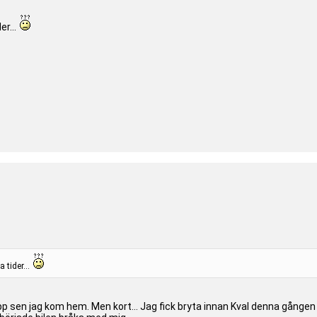
er...
 tider...
sen jag kom hem. Men kort... Jag fick bryta innan Kval denna gången också