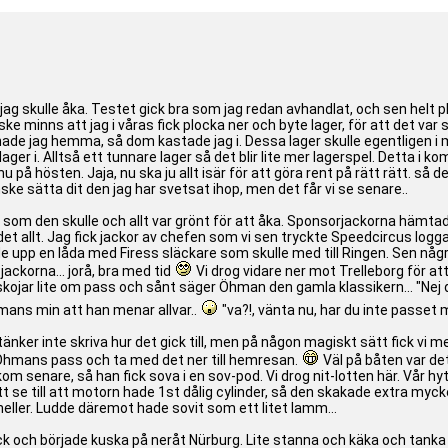
 jag skulle åka. Testet gick bra som jag redan avhandlat, och sen helt p
ske minns att jag i våras fick plocka ner och byte lager, för att det var 
 hade jag hemma, så dom kastade jag i. Dessa lager skulle egentligen i 
ager i. Alltså ett tunnare lager så det blir lite mer lagerspel. Detta i k
u på hösten. Jaja, nu ska ju allt isär för att göra rent på rätt rätt. så
ske sätta dit den jag har svetsat ihop, men det får vi se senare..
n som den skulle och allt var grönt för att åka. Sponsorjackorna hämtade
ar det allt. Jag fick jackor av chefen som vi sen tryckte Speedcircus lo
 upp en låda med Firess släckare som skulle med till Ringen. Sen några
ackorna... jorå, bra med tid
Vi drog vidare ner mot Trelleborg för att
h skojar lite om pass och sånt säger Öhman den gamla klassikern... "Ne
hmans min att han menar allvar..
"va?!, vänta nu, har du inte passet
g tänker inte skriva hur det gick till, men på någon magiskt sätt fick 
p Öhmans pass och ta med det ner till hemresan.
Väl på båten var det
om senare, så han fick sova i en sov-pod. Vi drog nit-lotten här. Vår hy
t se till att motorn hade 1st dålig cylinder, så den skakade extra mycke
heller. Ludde däremot hade sovit som ett litet lamm...
ck och började kuska på neråt Nürburg. Lite stanna och käka och tanka 