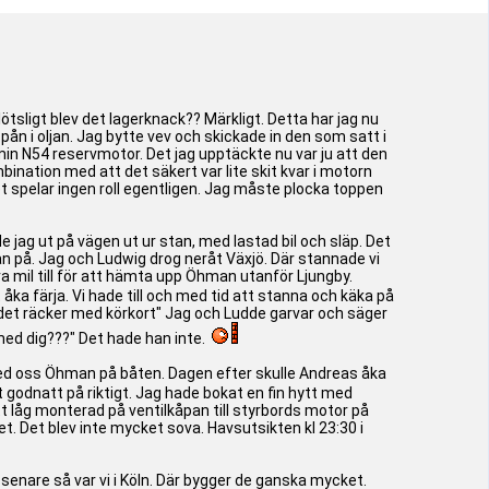
lötsligt blev det lagerknack?? Märkligt. Detta har jag nu
spån i oljan. Jag bytte vev och skickade in den som satt i
min N54 reservmotor. Det jag upptäckte nu var ju att den
ombination med att det säkert var lite skit kvar i motorn
 det spelar ingen roll egentligen. Jag måste plocka toppen
 jag ut på vägen ut ur stan, med lastad bil och släp. Det
ggan på. Jag och Ludwig drog neråt Växjö. Där stannade vi
 mil till för att hämta upp Öhman utanför Ljungby.
 åka färja. Vi hade till och med tid att stanna och käka på
j det räcker med körkort" Jag och Ludde garvar och säger
 med dig???" Det hade han inte.
vi med oss Öhman på båten. Dagen efter skulle Andreas åka
 godnatt på riktigt. Jag hade bokat en fin hytt med
tt låg monterad på ventilkåpan till styrbords motor på
t. Det blev inte mycket sova. Havsutsikten kl 23:30 i
senare så var vi i Köln. Där bygger de ganska mycket.