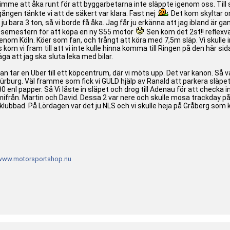
mme att åka runt för att byggarbetarna inte släppte igenom oss. Till sl
ången tänkte vi att de säkert var klara. Fast nej
Det kom skyltar o
ju bara 3 ton, så vi borde få åka. Jag får ju erkänna att jag ibland är g
 semestern för att köpa en ny S55 motor
Sen kom det 2st!! reflexvä
ur genom Köln. Köer som fan, och trångt att köra med 7,5m släp. Vi skull
m vi fram till att vi inte kulle hinna komma till Ringen på den här sida
ga att jag ska sluta leka med bilar.
an tar en Uber till ett köpcentrum, där vi möts upp. Det var kanon. Så va
ll Nürburg. Väl framme som fick vi GULD hjälp av Ranald att parkera släpe
0 enl papper. Så Vi låste in släpet och drog till Adenau för att checka i
ifrån. Martin och David. Dessa 2 var nere och skulle mosa trackday
 klubbad. På Lördagen var det ju NLS och vi skulle heja på Gråberg som k
www.motorsportshop.nu