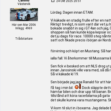
Cammo
24 Okt 2025 20:51
Västervik
Lördag. Dagen innan ETAM.
Vi käkade en stadig frulle efter en n
Riktigt trevligt, ni som varit där vet j
Här sen Mar 2006
bokade snabbt in sig i GT4an och jag,
Inlägg: 4969
shoppen så han kunde köpa kepsar och d
det ju dags för race. 10000 steg nåntin
Trådstartare
satt och fikade precis i början av Nor
förvirring och köpt en Mustang. Så han 
ialla fall. Vi återkommer till Mussarna 
Sen fick vi besked om att NLS drog ut på
innan Jarosinski ville vara med, så då r
Så vi käkade kl 19.
Sen började jag jaga Ranald för att häm
få tag i min bil.
Dock släppte detta 
hämtar bilen och drar upp till banan. B
tillstånd att köra racerbilarna på gata 
det skulle kunna vara mustangerna. Skap
Vi kom til slut in i boxarna. Jag delade