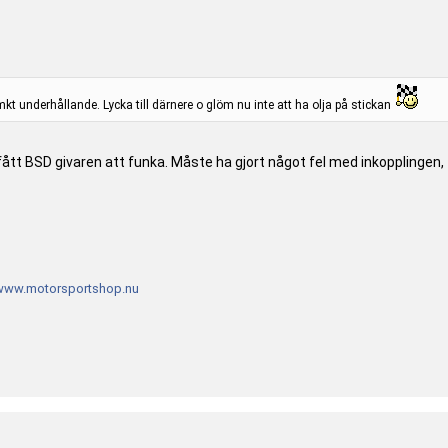
t underhållande. Lycka till därnere o glöm nu inte att ha olja på stickan
gt fått BSD givaren att funka. Måste ha gjort något fel med inkopplinge
www.motorsportshop.nu