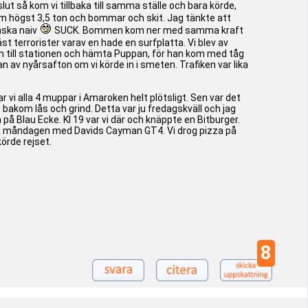
ut så kom vi tillbaka till samma ställe och bara körde,
m högst 3,5 ton och bommar och skit. Jag tänkte att
anska naiv
SUCK. Bommen kom ner med samma kraft
st terrorister varav en hade en surfplatta. Vi blev av
e in till stationen och hämta Puppan, för han kom med tåg
n av nyårsafton om vi körde in i smeten. Trafiken var lika
r vi alla 4 muppar i Amaroken helt plötsligt. Sen var det
t bakom lås och grind. Detta var ju fredagskväll och jag
n på Blau Ecke. Kl 19 var vi där och knäppte en Bitburger.
 på måndagen med Davids Cayman GT4. Vi drog pizza på
örde rejset.
8