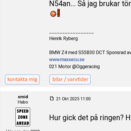
N54an... Så jag brukar tö
_________________
Henrik Ryberg
BMW Z4 med S55B30 DCT Sponsrad a
www.maxxecu.se
021 Motor @Oggeracing
smid
21 Okt 2025 11:00
Habo
Hur gick det på ringen? Hi