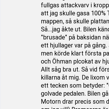
fullgas attackvarv i krop
att jag skulle gasa 100%
mappen, så skulle plattan 
Så...jag åkte ut. Bilen kä
"brusade" på baksidan när
ett hjullager var på gång
men körde klart första p
och Öhman plcokat av hjul
Allt såg bra ut. Så vid fö
killarna åt mig. De lixo
ett tecken som betyder: 
golvade pedalen. Bilen går
Motorn drar precis som d