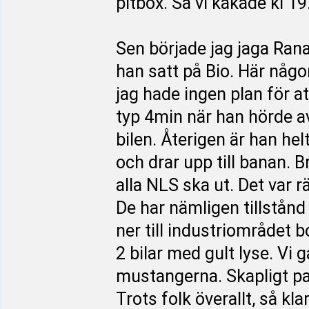
pitbox. Så vi käkade kl 19
Sen började jag jaga Rana
han satt på Bio. Här någon
jag hade ingen plan för att
typ 4min när han hörde a
bilen. Återigen är han hel
och drar upp till banan. 
alla NLS ska ut. Det var r
De har nämligen tillstånd
ner till industriområdet b
2 bilar med gult lyse. Vi 
mustangerna. Skapligt pa
Trots folk överallt, så kl