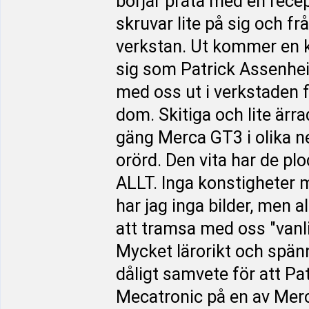
börjar prata med en rece
skruvar lite på sig och f
verkstan. Ut kommer en ki
sig som Patrick Assenheim
med oss ut i verkstaden f
dom. Skitiga och lite ärr
gäng Merca GT3 i olika n
orörd. Den vita har de ploc
ALLT. Inga konstigheter 
har jag inga bilder, men al
att tramsa med oss "vanli
Mycket lärorikt och spänn
dåligt samvete för att Pat
Mecatronic på en av Merco