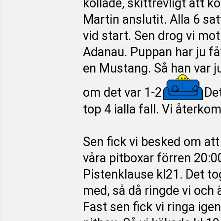
kollade, skittrevligt att
Martin anslutit. Alla 6 sa
vid start. Sen drog vi mo
Adanau. Puppan har ju fått
en Mustang. Så han var ju
om det var 1-2
Det
top 4 ialla fall. Vi återk
Sen fick vi besked om att 
våra pitboxar förren 20:0
Pistenklause kl21. Det tog 
med, så då ringde vi och 
Fast sen fick vi ringa igen