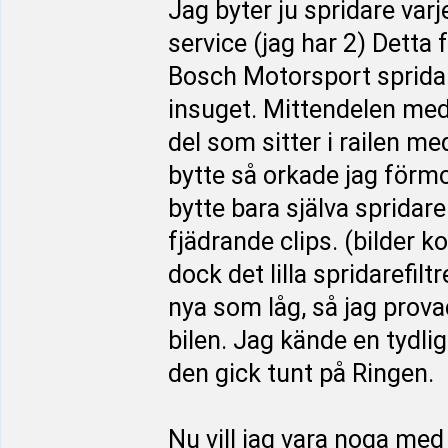
Jag byter ju spridare var
service (jag har 2) Detta f
Bosch Motorsport spridare.
insuget. Mittendelen med
del som sitter i railen me
bytte så orkade jag förmo
bytte bara själva spridare
fjädrande clips. (bilder k
dock det lilla spridarefiltr
nya som låg, så jag prova
bilen. Jag kände en tydlig 
den gick tunt på Ringen.
Nu vill jag vara noga med