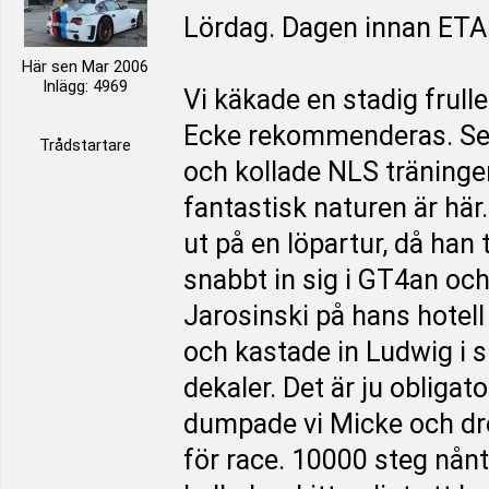
Lördag. Dagen innan ET
Här sen Mar 2006
Inlägg: 4969
Vi käkade en stadig frul
Ecke rekommenderas. Sen
Trådstartare
och kollade NLS träningen.
fantastisk naturen är här
ut på en löpartur, då han 
snabbt in sig i GT4an o
Jarosinski på hans hotell
och kastade in Ludwig i
dekaler. Det är ju obligat
dumpade vi Micke och drog
för race. 10000 steg nånt