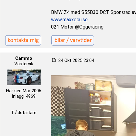
BMW Z4 med S55B30 DCT Sponsrad a
www.maxxecu.se
021 Motor @Oggeracing
Cammo
24 Okt 2025 23:04
Västervik
Här sen Mar 2006
Inlägg: 4969
Trådstartare