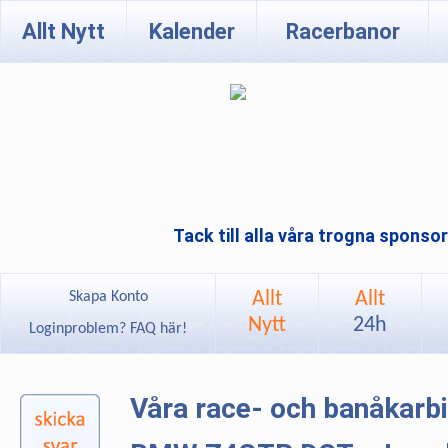
Allt Nytt
Kalender
Racerbanor
Tack till alla våra trogna sponso
Allt
Allt
Skapa Konto
Nytt
24h
Loginproblem? FAQ här!
Våra race- och banåkarb