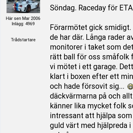
Söndag. Raceday för ET
Här sen Mar 2006
Inlägg: 4969
Förarmötet gick smidigt. 
de har där. Långa rader a
Trådstartare
monitorer i taket som det
rätt ball för oss småfolk
vi mötet i ett garage. De
klart i boxen efter ett m
och hade försovit sig...
däckvärmarna på och allt v
känner lika mycket folk s
intressant att hjälpa s
guld värt med hjälpreda i 