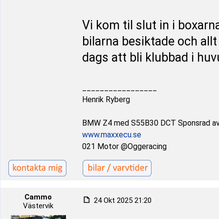
Vi kom til slut in i boxar
bilarna besiktade och allt
dags att bli klubbad i huv
_________________
Henrik Ryberg
BMW Z4 med S55B30 DCT Sponsrad a
www.maxxecu.se
021 Motor @Oggeracing
Cammo
24 Okt 2025 21:20
Västervik