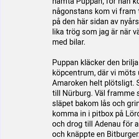
hämta Puppan, för han k
någonstans kom vi fram til
på den här sidan av nyårs
lika trög som jag är när v
med bilar.
Puppan kläcker den briljan
köpcentrum, där vi möts u
Amaroken helt plötsligt. S
till Nürburg. Väl framme 
släpet bakom lås och grind
komma in i pitbox på Lörd
och drog till Adenau för a
och knäppte en Bitburger