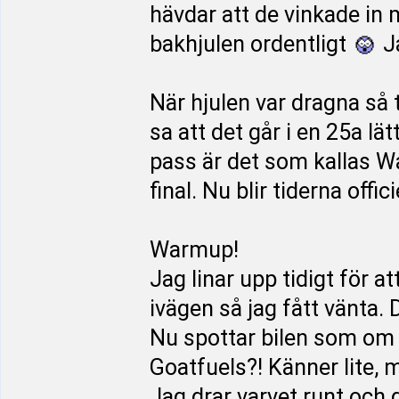
hävdar att de vinkade in 
bakhjulen ordentligt
Ja
När hjulen var dragna så
sa att det går i en 25a lä
pass är det som kallas W
final. Nu blir tiderna offici
Warmup!
Jag linar upp tidigt för at
ivägen så jag fått vänta. 
Nu spottar bilen som om 
Goatfuels?! Känner lite, 
Jag drar varvet runt och g