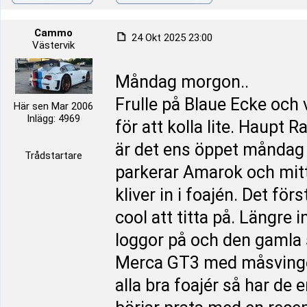
Cammo
24 Okt 2025 23:00
Västervik
Måndag morgon..
Frulle på Blaue Ecke och 
Här sen Mar 2006
Inlägg: 4969
för att kolla lite. Haupt
är det ens öppet måndag e
Trådstartare
parkerar Amarok och mitt 
kliver in i foajén. Det fö
cool att titta på. Längre
loggor på och den gamla s
Merca GT3 med måsvinge d
alla bra foajér så har de