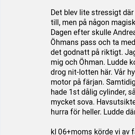
Det blev lite stressigt dä
till, men på någon magis
Dagen efter skulle Andrea
Öhmans pass och ta med 
det godnatt på riktigt. Ja
mig och Öhman. Ludde kom
drog nit-lotten här. Vår h
motor på färjan. Samtidig
hade 1st dålig cylinder, 
mycket sova. Havsutsikten
hurra för heller. Ludde d
kl 06+moms körde vi av f