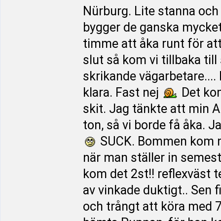
Nürburg. Lite stanna och 
bygger de ganska mycket.
timme att åka runt för at
slut så kom vi tillbaka ti
skrikande vägarbetare....
klara. Fast nej
Det kom
skit. Jag tänkte att min A
ton, så vi borde få åka. J
SUCK. Bommen kom ne
när man ställer in semes
kom det 2st!! reflexväst t
av vinkade duktigt.. Sen f
och trångt att köra med 7,