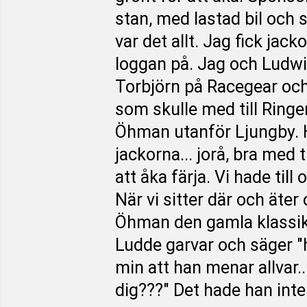
stan, med lastad bil och sl
var det allt. Jag fick ja
loggan på. Jag och Ludwi
Torbjörn på Racegear och
som skulle med till Ringen
Öhman utanför Ljungby. 
jackorna... jorå, bra med 
att åka färja. Vi hade til
När vi sitter där och äter
Öhman den gamla klassike
Ludde garvar och säger "h
min att han menar allvar.
dig???" Det hade han inte