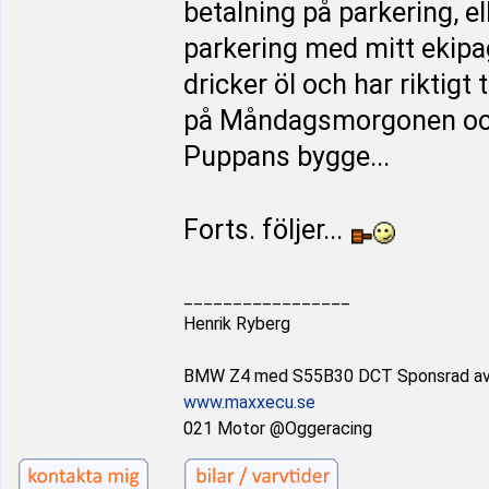
betalning på parkering, ell
parkering med mitt ekipag
dricker öl och har riktigt 
på Måndagsmorgonen och k
Puppans bygge...
Forts. följer...
_________________
Henrik Ryberg
BMW Z4 med S55B30 DCT Sponsrad a
www.maxxecu.se
021 Motor @Oggeracing