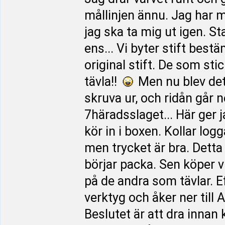
mållinjen ännu. Jag har 
jag ska ta mig ut igen. 
ens... Vi byter stift bes
original stift. De som st
tävla!!
Men nu blev det d
skruva ur, och ridån går 
7häradsslaget... Här ger 
kör in i boxen. Kollar log
men trycket är bra. Detta 
börjar packa. Sen köper vi
på de andra som tävlar. Eft
verktyg och åker ner till
Beslutet är att dra inna