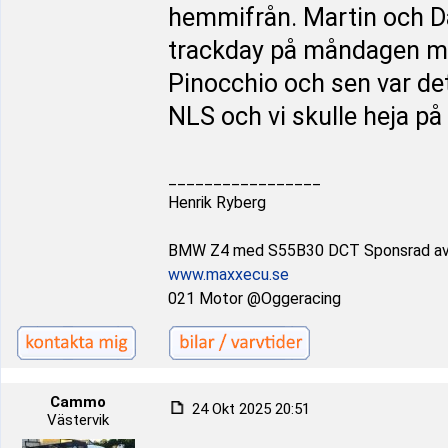
hemmifrån. Martin och Da
trackday på måndagen me
Pinocchio och sen var det
NLS och vi skulle heja på
_________________
Henrik Ryberg
BMW Z4 med S55B30 DCT Sponsrad a
www.maxxecu.se
021 Motor @Oggeracing
Cammo
24 Okt 2025 20:51
Västervik