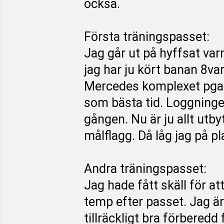
också.
Första träningspasset:
Jag går ut på hyffsat var
jag har ju kört banan 8va
Mercedes komplexet pga dr
som bästa tid. Loggningen
gången. Nu är ju allt utbyt
målflagg. Då låg jag på pla
Andra träningspasset:
Jag hade fått skäll för at
temp efter passet. Jag är 
tillräckligt bra förberedd