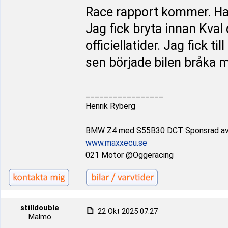
Race rapport kommer. Har
Jag fick bryta innan Kval
officiellatider. Jag fick 
sen började bilen bråka 
_________________
Henrik Ryberg
BMW Z4 med S55B30 DCT Sponsrad a
www.maxxecu.se
021 Motor @Oggeracing
stilldouble
22 Okt 2025 07:27
Malmö