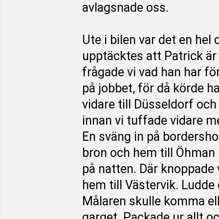
avlagsnade oss.
Ute i bilen var det en he
upptäcktes att Patrick är
frågade vi vad han har fö
på jobbet, för då körde 
vidare till Düsseldorf och
innan vi tuffade vidare me
En sväng in på bordershop
bron och hem till Öhman
på natten. Där knoppade vi
hem till Västervik. Ludde 
Målaren skulle komma elle
garget. Packade ur allt o