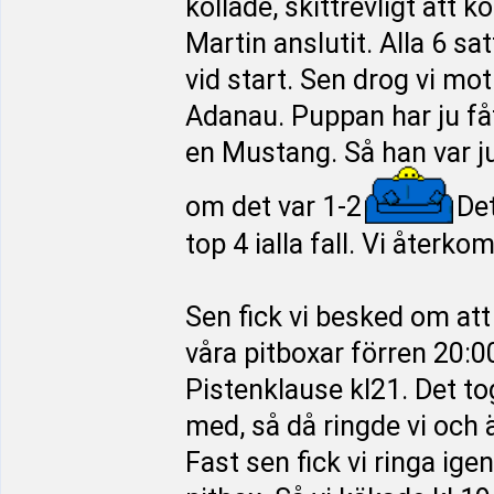
kollade, skittrevligt att
Martin anslutit. Alla 6 sa
vid start. Sen drog vi mo
Adanau. Puppan har ju fått
en Mustang. Så han var ju
om det var 1-2
Det
top 4 ialla fall. Vi återk
Sen fick vi besked om att 
våra pitboxar förren 20:0
Pistenklause kl21. Det tog 
med, så då ringde vi och 
Fast sen fick vi ringa igen