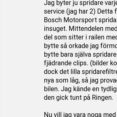
Jag byter ju spridare var
service (jag har 2) Detta f
Bosch Motorsport spridare.
insuget. Mittendelen med
del som sitter i railen me
bytte så orkade jag förmo
bytte bara själva spridare
fjädrande clips. (bilder k
dock det lilla spridarefiltr
nya som låg, så jag prova
bilen. Jag kände en tydlig 
den gick tunt på Ringen.
Nu vill jag vara noga med