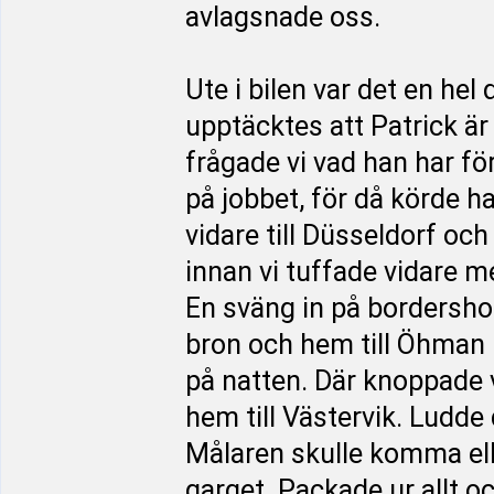
avlagsnade oss.
Ute i bilen var det en he
upptäcktes att Patrick är
frågade vi vad han har fö
på jobbet, för då körde 
vidare till Düsseldorf och
innan vi tuffade vidare me
En sväng in på bordershop
bron och hem till Öhman
på natten. Där knoppade vi
hem till Västervik. Ludde 
Målaren skulle komma elle
garget. Packade ur allt o