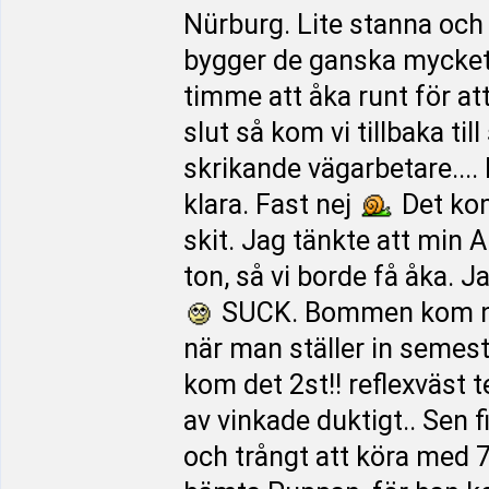
Nürburg. Lite stanna och 
bygger de ganska mycket.
timme att åka runt för at
slut så kom vi tillbaka ti
skrikande vägarbetare....
klara. Fast nej
Det kom
skit. Jag tänkte att min A
ton, så vi borde få åka. J
SUCK. Bommen kom ne
när man ställer in semes
kom det 2st!! reflexväst t
av vinkade duktigt.. Sen f
och trångt att köra med 7,