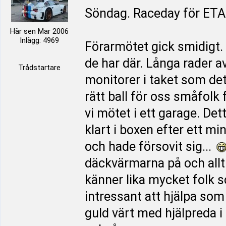
Söndag. Raceday för ET
Här sen Mar 2006
Inlägg: 4969
Förarmötet gick smidigt. 
de har där. Långa rader a
Trådstartare
monitorer i taket som det
rätt ball för oss småfolk
vi mötet i ett garage. De
klart i boxen efter ett m
och hade försovit sig...
däckvärmarna på och allt v
känner lika mycket folk s
intressant att hjälpa s
guld värt med hjälpreda i 