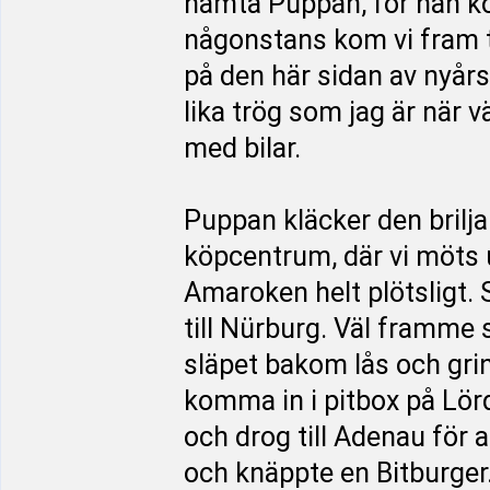
hämta Puppan, för han k
någonstans kom vi fram til
på den här sidan av nyårs
lika trög som jag är när v
med bilar.
Puppan kläcker den briljan
köpcentrum, där vi möts u
Amaroken helt plötsligt. S
till Nürburg. Väl framme 
släpet bakom lås och grind
komma in i pitbox på Lörd
och drog till Adenau för a
och knäppte en Bitburger