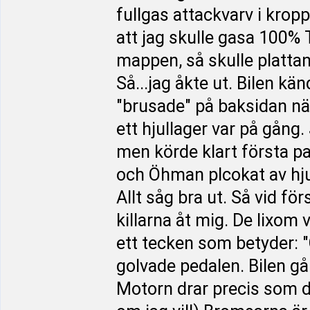
fullgas attackvarv i krop
att jag skulle gasa 100%
mappen, så skulle plattan 
Så...jag åkte ut. Bilen kä
"brusade" på baksidan när
ett hjullager var på gång
men körde klart första p
och Öhman plcokat av hjul
Allt såg bra ut. Så vid fö
killarna åt mig. De lixo
ett tecken som betyder: 
golvade pedalen. Bilen går
Motorn drar precis som d