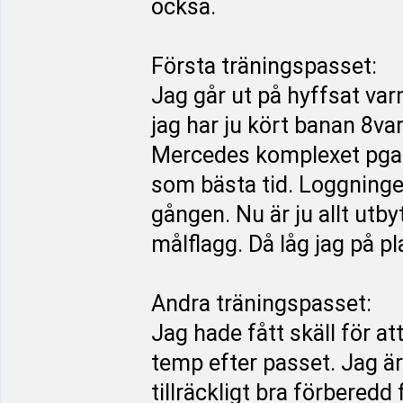
också.
Första träningspasset:
Jag går ut på hyffsat var
jag har ju kört banan 8va
Mercedes komplexet pga dr
som bästa tid. Loggningen
gången. Nu är ju allt utbyt
målflagg. Då låg jag på pla
Andra träningspasset:
Jag hade fått skäll för at
temp efter passet. Jag är 
tillräckligt bra förberedd