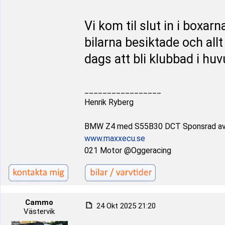
Vi kom til slut in i boxar
bilarna besiktade och allt
dags att bli klubbad i huv
_________________
Henrik Ryberg
BMW Z4 med S55B30 DCT Sponsrad a
www.maxxecu.se
021 Motor @Oggeracing
Cammo
24 Okt 2025 21:20
Västervik