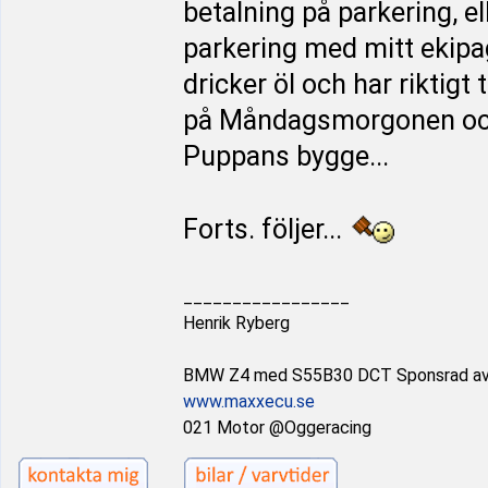
betalning på parkering, ell
parkering med mitt ekipag
dricker öl och har riktigt 
på Måndagsmorgonen och k
Puppans bygge...
Forts. följer...
_________________
Henrik Ryberg
BMW Z4 med S55B30 DCT Sponsrad a
www.maxxecu.se
021 Motor @Oggeracing