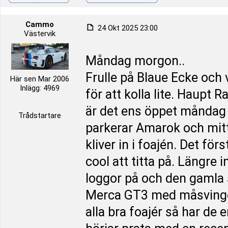
Cammo
24 Okt 2025 23:00
Västervik
Måndag morgon..
Frulle på Blaue Ecke och 
Här sen Mar 2006
Inlägg: 4969
för att kolla lite. Haupt
är det ens öppet måndag e
Trådstartare
parkerar Amarok och mitt 
kliver in i foajén. Det fö
cool att titta på. Längre
loggor på och den gamla s
Merca GT3 med måsvinge d
alla bra foajér så har de