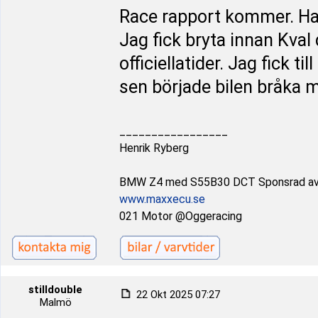
Race rapport kommer. Har
Jag fick bryta innan Kval
officiellatider. Jag fick 
sen började bilen bråka 
_________________
Henrik Ryberg
BMW Z4 med S55B30 DCT Sponsrad a
www.maxxecu.se
021 Motor @Oggeracing
stilldouble
22 Okt 2025 07:27
Malmö