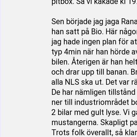
pitbox. Så vi käkade kl 19
Sen började jag jaga Rana
han satt på Bio. Här någon
jag hade ingen plan för att
typ 4min när han hörde a
bilen. Återigen är han hel
och drar upp till banan. 
alla NLS ska ut. Det var r
De har nämligen tillstånd
ner till industriområdet b
2 bilar med gult lyse. Vi 
mustangerna. Skapligt pa
Trots folk överallt, så kl