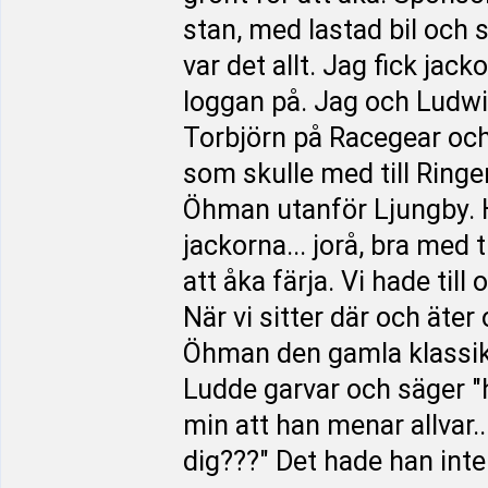
stan, med lastad bil och sl
var det allt. Jag fick ja
loggan på. Jag och Ludwi
Torbjörn på Racegear och
som skulle med till Ringen
Öhman utanför Ljungby. 
jackorna... jorå, bra med 
att åka färja. Vi hade til
När vi sitter där och äter
Öhman den gamla klassike
Ludde garvar och säger "h
min att han menar allvar.
dig???" Det hade han inte