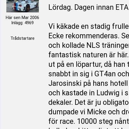
Lördag. Dagen innan ET
Här sen Mar 2006
Inlägg: 4969
Vi käkade en stadig frul
Ecke rekommenderas. Sen
Trådstartare
och kollade NLS träningen.
fantastisk naturen är här
ut på en löpartur, då han 
snabbt in sig i GT4an o
Jarosinski på hans hotell
och kastade in Ludwig i
dekaler. Det är ju obligat
dumpade vi Micke och drog
för race. 10000 steg nånt