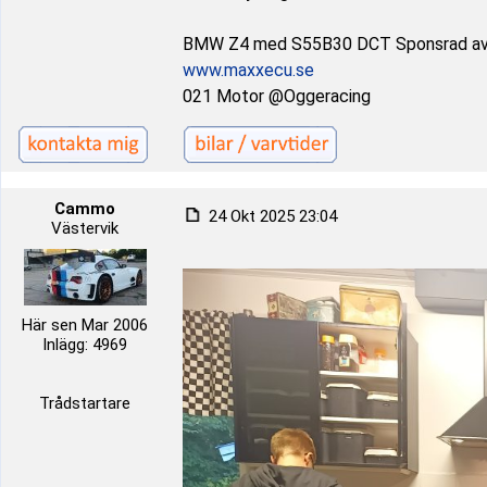
BMW Z4 med S55B30 DCT Sponsrad a
www.maxxecu.se
021 Motor @Oggeracing
Cammo
24 Okt 2025 23:04
Västervik
Här sen Mar 2006
Inlägg: 4969
Trådstartare