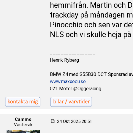
hemmifrån. Martin och Da
trackday på måndagen me
Pinocchio och sen var det
NLS och vi skulle heja på
_________________
Henrik Ryberg
BMW Z4 med S55B30 DCT Sponsrad a
www.maxxecu.se
021 Motor @Oggeracing
Cammo
24 Okt 2025 20:51
Västervik