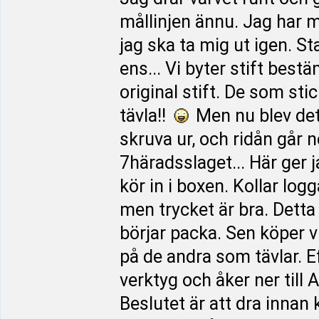
mållinjen ännu. Jag har 
jag ska ta mig ut igen. 
ens... Vi byter stift bes
original stift. De som st
tävla!!
Men nu blev det d
skruva ur, och ridån går 
7häradsslaget... Här ger 
kör in i boxen. Kollar log
men trycket är bra. Detta 
börjar packa. Sen köper vi
på de andra som tävlar. Eft
verktyg och åker ner till
Beslutet är att dra inna