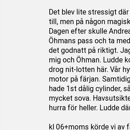
Det blev lite stressigt dä
till, men på någon magis
Dagen efter skulle Andrea
Öhmans pass och ta med 
det godnatt på riktigt. Ja
mig och Öhman. Ludde kom
drog nit-lotten här. Vår h
motor på färjan. Samtidig
hade 1st dålig cylinder, 
mycket sova. Havsutsikten
hurra för heller. Ludde d
kl 06+moms körde vi av f