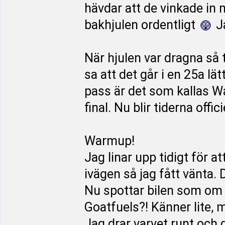
hävdar att de vinkade in 
bakhjulen ordentligt
Ja
När hjulen var dragna så
sa att det går i en 25a lä
pass är det som kallas W
final. Nu blir tiderna offici
Warmup!
Jag linar upp tidigt för at
ivägen så jag fått vänta. 
Nu spottar bilen som om 
Goatfuels?! Känner lite, 
Jag drar varvet runt och g