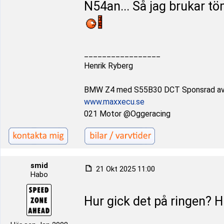
N54an... Så jag brukar tö
_________________
Henrik Ryberg
BMW Z4 med S55B30 DCT Sponsrad a
www.maxxecu.se
021 Motor @Oggeracing
smid
21 Okt 2025 11:00
Habo
Hur gick det på ringen? Hi