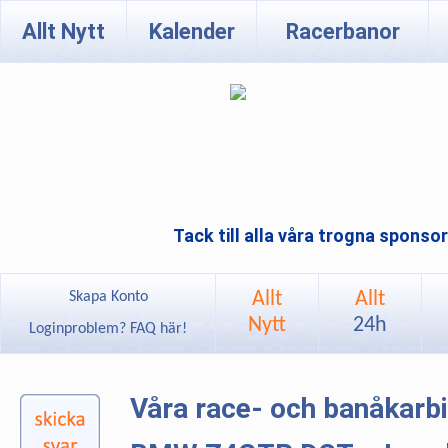
Allt Nytt
Kalender
Racerbanor
Tack till alla våra trogna sponso
Allt
Allt
Skapa Konto
Nytt
24h
Loginproblem? FAQ här!
Våra race- och banåkarb