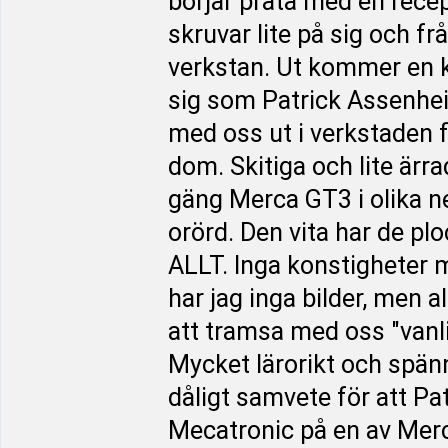
börjar prata med en rece
skruvar lite på sig och f
verkstan. Ut kommer en ki
sig som Patrick Assenheim
med oss ut i verkstaden f
dom. Skitiga och lite ärr
gäng Merca GT3 i olika n
orörd. Den vita har de ploc
ALLT. Inga konstigheter 
har jag inga bilder, men al
att tramsa med oss "vanli
Mycket lärorikt och spänn
dåligt samvete för att Pat
Mecatronic på en av Merco