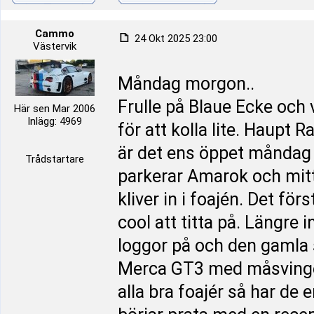
Cammo
24 Okt 2025 23:00
Västervik
Måndag morgon..
Frulle på Blaue Ecke och 
Här sen Mar 2006
Inlägg: 4969
för att kolla lite. Haupt
är det ens öppet måndag e
Trådstartare
parkerar Amarok och mitt 
kliver in i foajén. Det fö
cool att titta på. Längre
loggor på och den gamla s
Merca GT3 med måsvinge d
alla bra foajér så har de