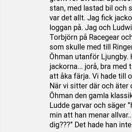
stan, med lastad bil och sl
var det allt. Jag fick ja
loggan på. Jag och Ludwi
Torbjörn på Racegear och
som skulle med till Ringen
Öhman utanför Ljungby. 
jackorna... jorå, bra med 
att åka färja. Vi hade til
När vi sitter där och äter
Öhman den gamla klassike
Ludde garvar och säger "h
min att han menar allvar.
dig???" Det hade han inte