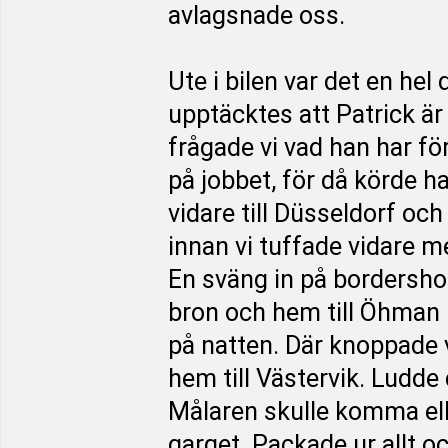
avlagsnade oss.
Ute i bilen var det en he
upptäcktes att Patrick är
frågade vi vad han har fö
på jobbet, för då körde 
vidare till Düsseldorf och
innan vi tuffade vidare me
En sväng in på bordershop
bron och hem till Öhman
på natten. Där knoppade vi
hem till Västervik. Ludde 
Målaren skulle komma elle
garget. Packade ur allt o