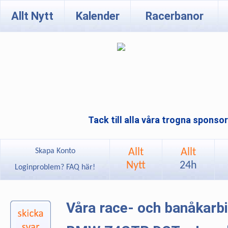
Allt Nytt
Kalender
Racerbanor
Tack till alla våra trogna sponso
Allt
Allt
Skapa Konto
Nytt
24h
Loginproblem? FAQ här!
Våra race- och banåkarb