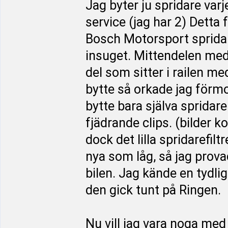
Jag byter ju spridare var
service (jag har 2) Detta f
Bosch Motorsport spridare.
insuget. Mittendelen med
del som sitter i railen me
bytte så orkade jag förmo
bytte bara själva spridare
fjädrande clips. (bilder k
dock det lilla spridarefiltr
nya som låg, så jag prova
bilen. Jag kände en tydlig 
den gick tunt på Ringen.
Nu vill jag vara noga med