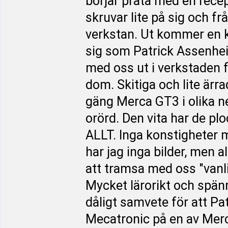
börjar prata med en rece
skruvar lite på sig och f
verkstan. Ut kommer en ki
sig som Patrick Assenheim
med oss ut i verkstaden f
dom. Skitiga och lite ärr
gäng Merca GT3 i olika n
orörd. Den vita har de ploc
ALLT. Inga konstigheter 
har jag inga bilder, men al
att tramsa med oss "vanli
Mycket lärorikt och spänn
dåligt samvete för att Pat
Mecatronic på en av Merco