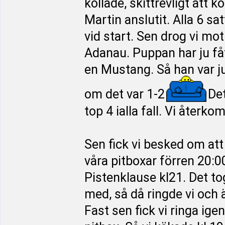
kollade, skittrevligt att
Martin anslutit. Alla 6 sa
vid start. Sen drog vi mo
Adanau. Puppan har ju fått
en Mustang. Så han var ju
om det var 1-2
Det
top 4 ialla fall. Vi återk
Sen fick vi besked om att 
våra pitboxar förren 20:0
Pistenklause kl21. Det tog 
med, så då ringde vi och 
Fast sen fick vi ringa igen