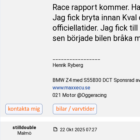
Race rapport kommer. Har
Jag fick bryta innan Kval
officiellatider. Jag fick 
sen började bilen bråka 
_________________
Henrik Ryberg
BMW Z4 med S55B30 DCT Sponsrad a
www.maxxecu.se
021 Motor @Oggeracing
stilldouble
22 Okt 2025 07:27
Malmö