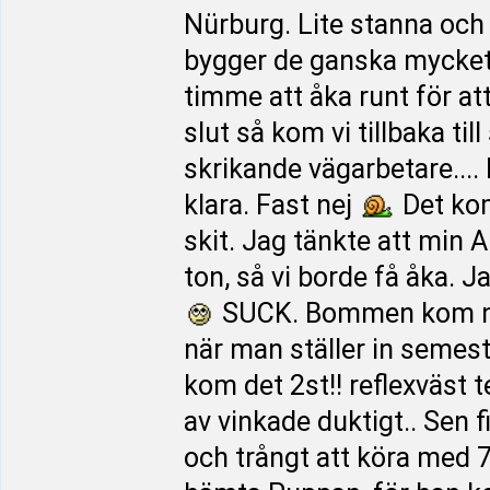
Nürburg. Lite stanna och 
bygger de ganska mycket.
timme att åka runt för at
slut så kom vi tillbaka ti
skrikande vägarbetare....
klara. Fast nej
Det kom
skit. Jag tänkte att min A
ton, så vi borde få åka. J
SUCK. Bommen kom ne
när man ställer in semes
kom det 2st!! reflexväst t
av vinkade duktigt.. Sen f
och trångt att köra med 7,