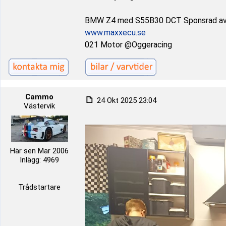
BMW Z4 med S55B30 DCT Sponsrad a
www.maxxecu.se
021 Motor @Oggeracing
Cammo
24 Okt 2025 23:04
Västervik
Här sen Mar 2006
Inlägg: 4969
Trådstartare