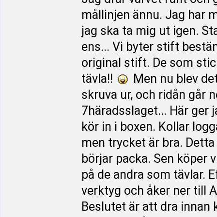
mållinjen ännu. Jag har 
jag ska ta mig ut igen. 
ens... Vi byter stift bes
original stift. De som st
tävla!!
Men nu blev det d
skruva ur, och ridån går 
7häradsslaget... Här ger 
kör in i boxen. Kollar log
men trycket är bra. Detta 
börjar packa. Sen köper vi
på de andra som tävlar. Eft
verktyg och åker ner till
Beslutet är att dra inna