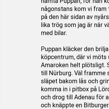
hämta Puppan, för han k
någonstans kom vi fram til
på den här sidan av nyårs
lika trög som jag är när v
med bilar.
Puppan kläcker den briljan
köpcentrum, där vi möts u
Amaroken helt plötsligt. S
till Nürburg. Väl framme 
släpet bakom lås och grind
komma in i pitbox på Lörd
och drog till Adenau för a
och knäppte en Bitburger