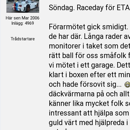
Söndag. Raceday för ET
Här sen Mar 2006
Inlägg: 4969
Förarmötet gick smidigt. 
de har där. Långa rader a
Trådstartare
monitorer i taket som det
rätt ball för oss småfolk
vi mötet i ett garage. De
klart i boxen efter ett m
och hade försovit sig...
däckvärmarna på och allt v
känner lika mycket folk s
intressant att hjälpa s
guld värt med hjälpreda i 