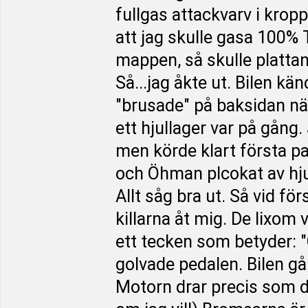
fullgas attackvarv i krop
att jag skulle gasa 100%
mappen, så skulle plattan 
Så...jag åkte ut. Bilen kä
"brusade" på baksidan när
ett hjullager var på gång
men körde klart första p
och Öhman plcokat av hjul
Allt såg bra ut. Så vid fö
killarna åt mig. De lixo
ett tecken som betyder: 
golvade pedalen. Bilen går
Motorn drar precis som d