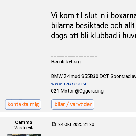
Vi kom til slut in i boxar
bilarna besiktade och allt
dags att bli klubbad i huv
_________________
Henrik Ryberg
BMW Z4 med S55B30 DCT Sponsrad a
www.maxxecu.se
021 Motor @Oggeracing
Cammo
24 Okt 2025 21:20
Västervik