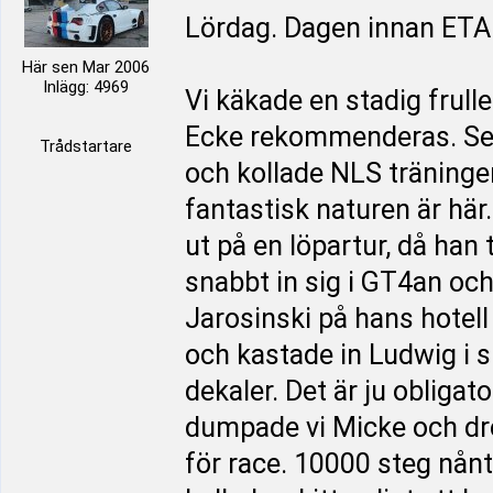
Lördag. Dagen innan ET
Här sen Mar 2006
Inlägg: 4969
Vi käkade en stadig frul
Ecke rekommenderas. Sen
Trådstartare
och kollade NLS träningen.
fantastisk naturen är här
ut på en löpartur, då han 
snabbt in sig i GT4an o
Jarosinski på hans hotell
och kastade in Ludwig i
dekaler. Det är ju obligat
dumpade vi Micke och drog
för race. 10000 steg nånt