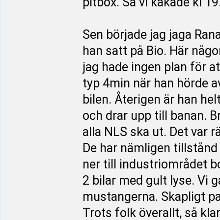
pitbox. Så vi käkade kl 19
Sen började jag jaga Rana
han satt på Bio. Här någon
jag hade ingen plan för att
typ 4min när han hörde a
bilen. Återigen är han hel
och drar upp till banan. 
alla NLS ska ut. Det var r
De har nämligen tillstånd
ner till industriområdet b
2 bilar med gult lyse. Vi 
mustangerna. Skapligt pa
Trots folk överallt, så kl