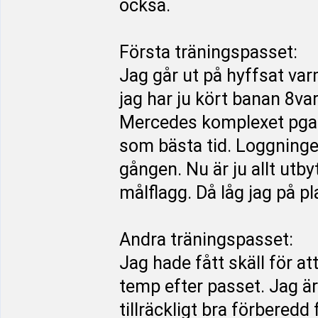
också.
Första träningspasset:
Jag går ut på hyffsat var
jag har ju kört banan 8va
Mercedes komplexet pga dr
som bästa tid. Loggningen
gången. Nu är ju allt utbyt
målflagg. Då låg jag på pla
Andra träningspasset:
Jag hade fått skäll för at
temp efter passet. Jag är 
tillräckligt bra förberedd