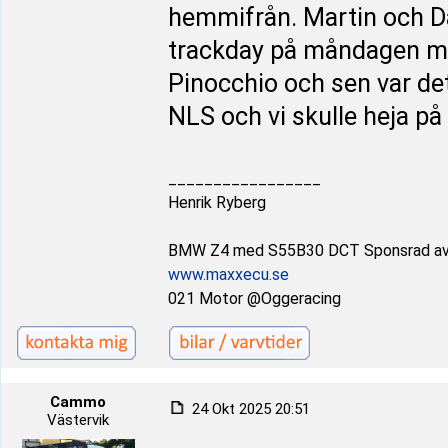
hemmifrån. Martin och Da
trackday på måndagen me
Pinocchio och sen var det
NLS och vi skulle heja på
_________________
Henrik Ryberg
BMW Z4 med S55B30 DCT Sponsrad a
www.maxxecu.se
021 Motor @Oggeracing
Cammo
24 Okt 2025 20:51
Västervik