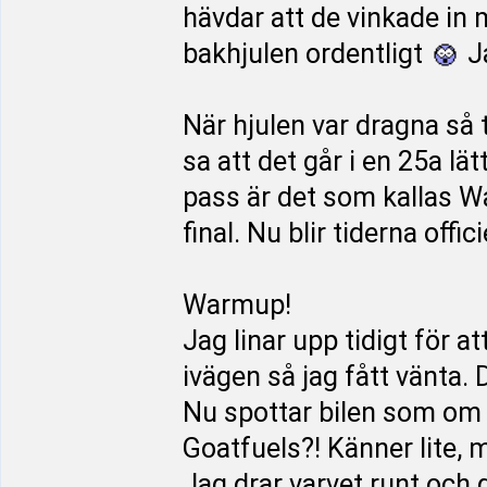
hävdar att de vinkade in 
bakhjulen ordentligt
Ja
När hjulen var dragna så
sa att det går i en 25a lä
pass är det som kallas W
final. Nu blir tiderna offici
Warmup!
Jag linar upp tidigt för at
ivägen så jag fått vänta. 
Nu spottar bilen som om 
Goatfuels?! Känner lite, 
Jag drar varvet runt och g