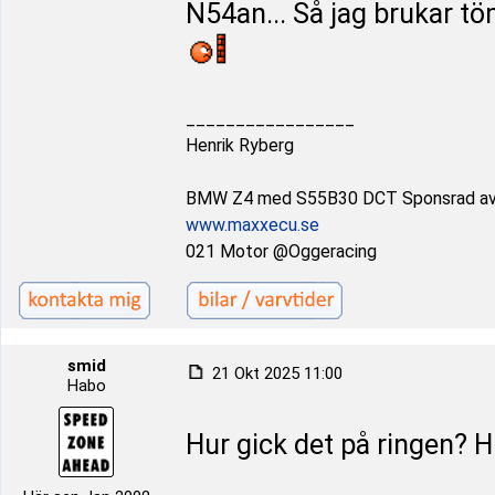
N54an... Så jag brukar tö
_________________
Henrik Ryberg
BMW Z4 med S55B30 DCT Sponsrad a
www.maxxecu.se
021 Motor @Oggeracing
smid
21 Okt 2025 11:00
Habo
Hur gick det på ringen? Hi