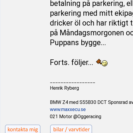
betalning på parkering, ell
parkering med mitt ekipag
dricker öl och har riktigt 
på Måndagsmorgonen och k
Puppans bygge...
Forts. följer...
_________________
Henrik Ryberg
BMW Z4 med S55B30 DCT Sponsrad a
www.maxxecu.se
021 Motor @Oggeracing