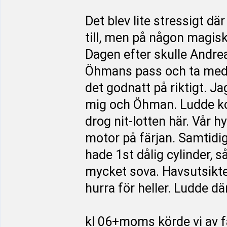
Det blev lite stressigt dä
till, men på någon magis
Dagen efter skulle Andrea
Öhmans pass och ta med 
det godnatt på riktigt. Ja
mig och Öhman. Ludde kom
drog nit-lotten här. Vår h
motor på färjan. Samtidig
hade 1st dålig cylinder, 
mycket sova. Havsutsikten
hurra för heller. Ludde d
kl 06+moms körde vi av f