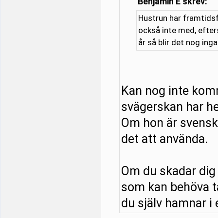
Benjamin E skrev:
Hustrun har framtidsf
också inte med, efter
år så blir det nog ing
Kan nog inte kom
svägerskan har he
Om hon är svensk o
det att använda.
Om du skadar dig 
som kan behöva tä
du själv hamnar i e