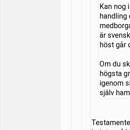
Kan nog 
handling
medborga
är svensk
höst går 
Om du ska
högsta g
igenom si
själv hamn
Testamentet