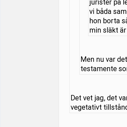
jurister på l
vi båda samt
hon borta så
min släkt är 
Men nu var det
testamente som
Det vet jag, det v
vegetativt tillstånd