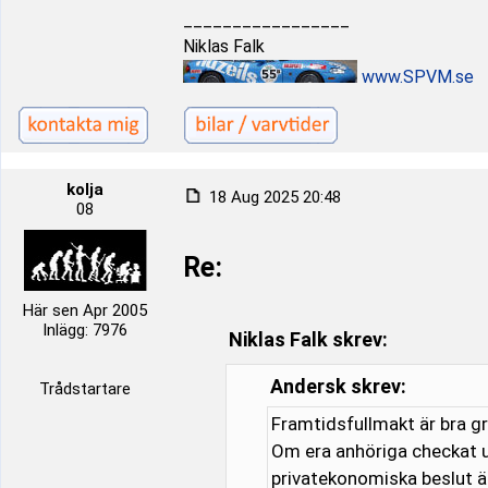
_________________
Niklas Falk
www.SPVM.se
kolja
18 Aug 2025 20:48
08
Re:
Här sen Apr 2005
Inlägg: 7976
Niklas Falk skrev:
Andersk skrev:
Trådstartare
Framtidsfullmakt är bra gr
Om era anhöriga checkat u
privatekonomiska beslut ä