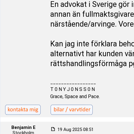
En advokat i Sverige gör 
annan än fullmaktsgivare
närstående/arvinge. Vore 
Kan jag inte förklara beh
alternativt har kunden vän
rättshandlingsförmåga p
_________________
T 0 N Y J 0 N S S 0 N
Grace, Space and Pace.
Benjamin E
19 Aug 2025 08:51
Stockholm