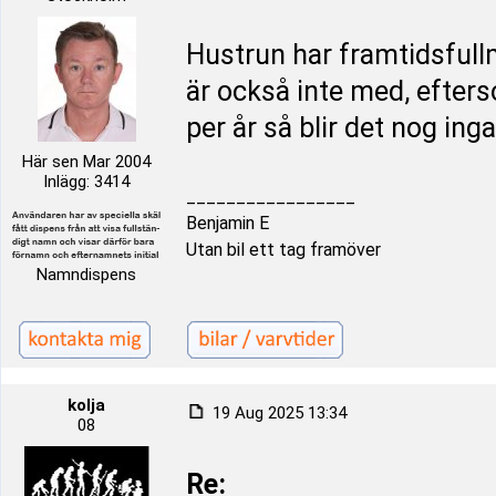
Hustrun har framtidsfullm
är också inte med, efters
per år så blir det nog ing
Här sen Mar 2004
Inlägg: 3414
_________________
Benjamin E
Utan bil ett tag framöver
Namndispens
kolja
19 Aug 2025 13:34
08
Re: