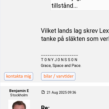
tillstånd...
Vilket lands lag skrev Le
tanke på släkten som ver
_________________
T 0 N Y J 0 N S S 0 N
Grace, Space and Pace.
Benjamin E
21 Aug 2025 09:36
Stockholm
Re: