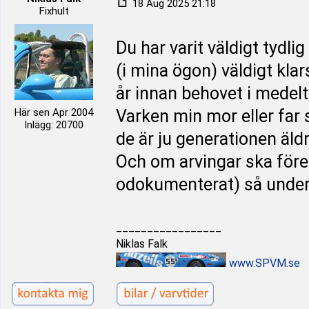
18 Aug 2025 21:18
Fixhult
Du har varit väldigt tydl
(i mina ögon) väldigt kla
år innan behovet i medelt
Här sen Apr 2004
Varken min mor eller far 
Inlägg: 20700
de är ju generationen äldr
Och om arvingar ska föres
odokumenterat) så under
_________________
Niklas Falk
www.SPVM.se