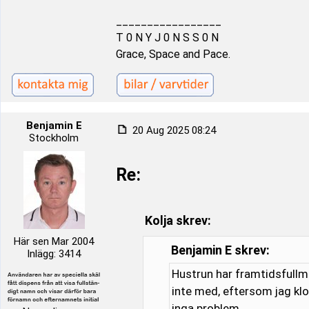
_________________
T 0 N Y J 0 N S S 0 N
Grace, Space and Pace.
Benjamin E
20 Aug 2025 08:24
Stockholm
Re:
Kolja skrev:
Här sen Mar 2004
Benjamin E skrev:
Inlägg: 3414
Hustrun har framtidsfullma
inte med, eftersom jag klot
inga problem.