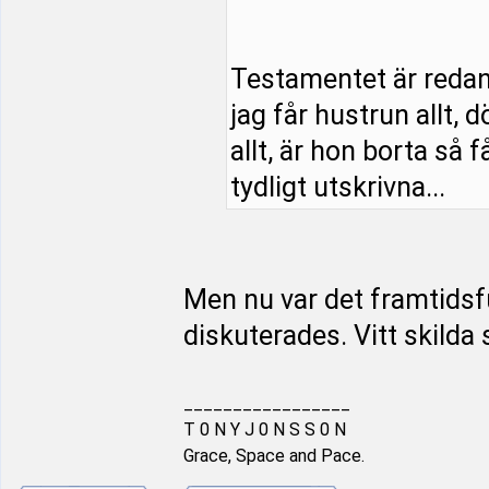
Testamentet är redan s
jag får hustrun allt, 
allt, är hon borta så f
tydligt utskrivna...
Men nu var det framtids
diskuterades. Vitt skilda 
_________________
T 0 N Y J 0 N S S 0 N
Grace, Space and Pace.