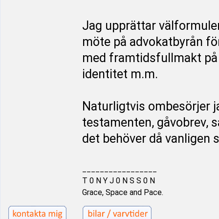
Jag upprättar välformule
möte på advokatbyrån för
med framtidsfullmakt på 
identitet m.m.
Naturligtvis ombesörjer j
testamenten, gåvobrev, 
det behöver då vanligen 
_________________
T 0 N Y J 0 N S S 0 N
Grace, Space and Pace.