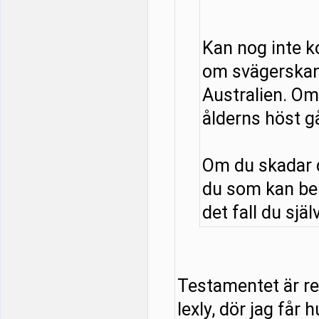
Kan nog inte 
om svägerskan
Australien. Om 
ålderns höst g
Om du skadar d
du som kan be
det fall du själ
Testamentet är red
lexly, dör jag får 