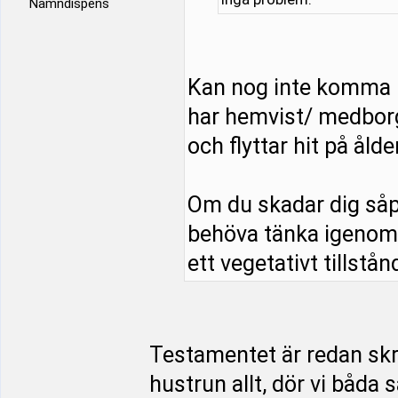
Namndispens
Kan nog inte komma 
har hemvist/ medborg
och flyttar hit på åld
Om du skadar dig såp
behöva tänka igenom s
ett vegetativt tillstånd
Testamentet är redan skriv
hustrun allt, dör vi båda 