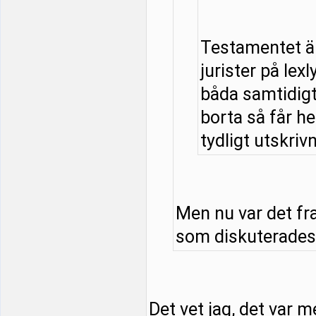
Testamentet är
jurister på lexl
båda samtidigt 
borta så får he
tydligt utskrivn
Men nu var det fr
som diskuterades. 
Det vet jag, det var m