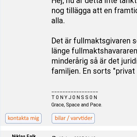
Hej, nu är detta inte tän
nog tillägga att en framt
alla.
Det är fullmaktsgivaren 
länge fullmaktshavararen
minderårig så är det juri
familjen. En sorts "priva
_________________
T 0 N Y J 0 N S S 0 N
Grace, Space and Pace.
Niklas Falk