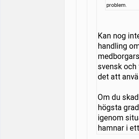
problem.
Kan nog in
handling om
medborgarsk
svensk och f
det att anv
Om du skadar
högsta grad
igenom situa
hamnar i ett 