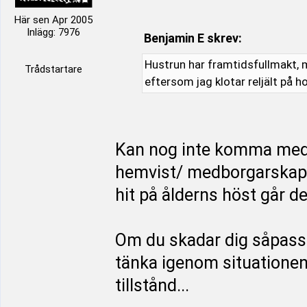
Här sen Apr 2005
Inlägg: 7976
Benjamin E skrev:
Hustrun har framtidsfullmakt, m
Trådstartare
eftersom jag klotar reljält på h
Kan nog inte komma med
hemvist/ medborgarskap i
hit på ålderns höst går d
Om du skadar dig såpass 
tänka igenom situationen f
tillstånd...