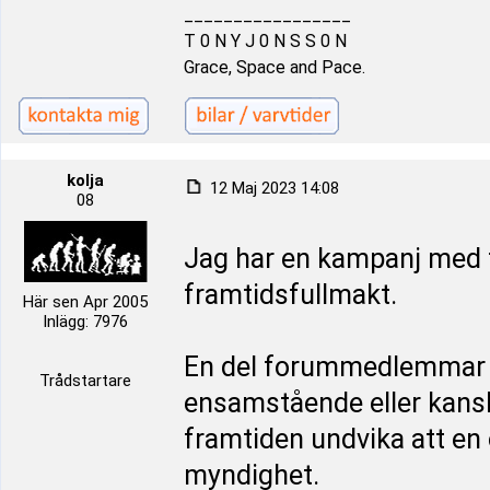
_________________
T 0 N Y J 0 N S S 0 N
Grace, Space and Pace.
kolja
12 Maj 2023 14:08
08
Jag har en kampanj med f
framtidsfullmakt.
Här sen Apr 2005
Inlägg: 7976
En del forummedlemmar m
Trådstartare
ensamstående eller kansk
framtiden undvika att e
myndighet.