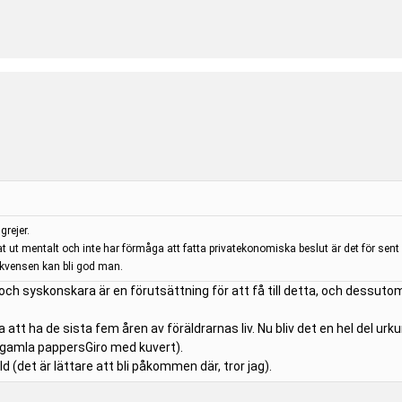
grejer.
 ut mentalt och inte har förmåga att fatta privatekonomiska beslut är det för sen
ekvensen kan bli god man.
r och syskonskara är en förutsättning för att få till detta, och dessut
a att ha de sista fem åren av föräldrarnas liv. Nu bliv det en hel del u
 gamla pappersGiro med kuvert).
Id (det är lättare att bli påkommen där, tror jag).