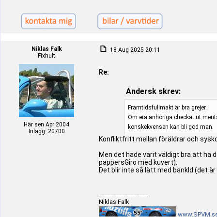
Niklas Falk
18 Aug 2025 20:11
Fixhult
Re:
Andersk skrev:
Framtidsfullmakt är bra grejer.
Om era anhöriga checkat ut mental
Här sen Apr 2004
konskekvensen kan bli god man.
Inlägg: 20700
Konfliktfritt mellan föräldrar och sys
Men det hade varit väldigt bra att ha 
pappersGiro med kuvert).
Det blir inte så lätt med bankId (det är
_________________
Niklas Falk
www.SPVM.s