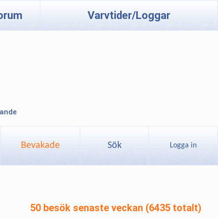
orum
Varvtider/Loggar
lande
Bevakade
Sök
Logga in
50 besök senaste veckan (6435 totalt)