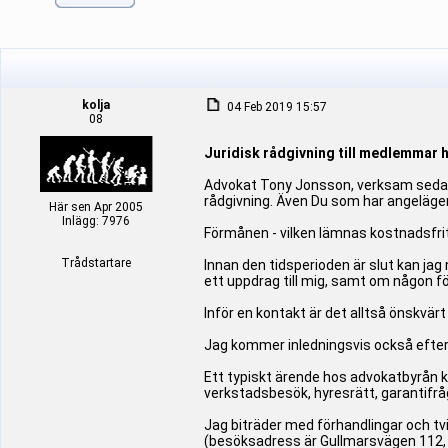
kolja
04 Feb 2019 15:57
08
Juridisk rådgivning till medlemmar 
Advokat Tony Jonsson, verksam sedan 
rådgivning. Även Du som har angelägen
Här sen Apr 2005
Inlägg: 7976
Förmånen - vilken lämnas kostnadsfrit
Trådstartare
Innan den tidsperioden är slut kan jag
ett uppdrag till mig, samt om någon fö
Inför en kontakt är det alltså önskvärt 
Jag kommer inledningsvis också efterfr
Ett typiskt ärende hos advokatbyrån 
verkstadsbesök, hyresrätt, garantifr
Jag biträder med förhandlingar och tv
(besöksadress är Gullmarsvägen 112, 