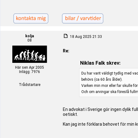
kolja
18 Aug 2025 21:33
08
Re:
Niklas Falk skrev:
Här sen Apr 2005
Inlägg: 7976
Du har varit väldigt tydlig med va
behövs (ca 60 års ålder).
Trådstartare
Varken min mor eller far skulle fö
Och om arvingar ska föreslå fullm
En advokat i Sverige gör ingen dylik 
oetiskt.
Kan jag inte förklara behovet för min 