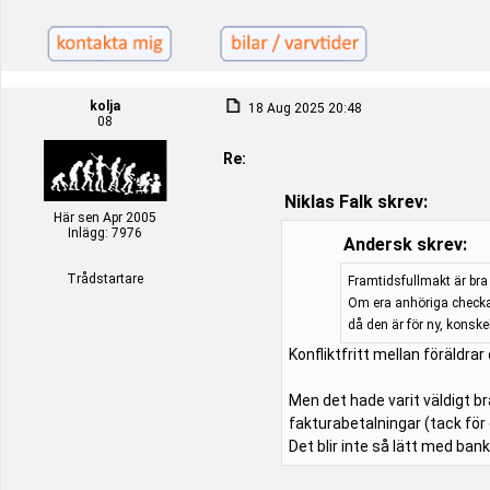
kolja
18 Aug 2025 20:48
08
Re:
Niklas Falk skrev:
Här sen Apr 2005
Inlägg: 7976
Andersk skrev:
Trådstartare
Framtidsfullmakt är bra 
Om era anhöriga checkat
då den är för ny, konsk
Konfliktfritt mellan föräldra
Men det hade varit väldigt br
fakturabetalningar (tack för
Det blir inte så lätt med bank