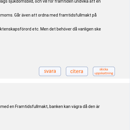
s sjukdomsbild, och vill för framtiden undvika att en
ve moms. Går även att ordna med framtidsfullmakt på
äktenskapsförord etc. Men det behöver då vanligen ske
t med en Framtidsfullmakt, banken kan vägra då den är