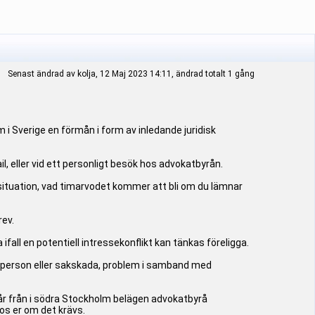
Senast ändrad av kolja, 12 Maj 2023 14:11, ändrad totalt 1 gång
Sverige en förmån i form av inledande juridisk
, eller vid ett personligt besök hos advokatbyrån.
n situation, vad timarvodet kommer att bli om du lämnar
rev.
all en potentiell intressekonflikt kan tänkas föreligga.
 person eller sakskada, problem i samband med
går från i södra Stockholm belägen advokatbyrå
os er om det krävs.