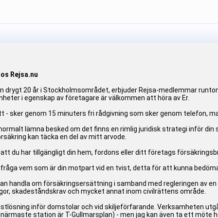
hos Rejsa.nu
drygt 20 år i Stockholmsområdet, erbjuder Rejsa-medlemmar runtom i 
heter i egenskap av företagare är välkommen att höra av Er.
t - sker genom 15 minuters fri rådgivning som sker genom telefon, mail
 normalt lämna besked om det finns en rimlig juridisk strategi inför di
rsäkring kan täcka en del av mitt arvode.
att du har tillgängligt din hem, fordons eller ditt företags försäkringsb
åga vem som är din motpart vid en tvist, detta för att kunna bedöma if
kan handla om försäkringsersättning i samband med regleringen av en
ågor, skadeståndskrav och mycket annat inom civilrättens område.
istlösning inför domstolar och vid skiljeförfarande. Verksamheten ut
närmaste station är T-Gullmarsplan) - men jag kan även ta ett möte h