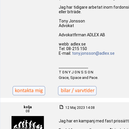
Jag har tidigare arbetat inom fordons
eller biträde.
Tony Jonsson
Advokat
Advokatfirman ADLEX AB
webb: adlex.se
Tel: 08-215 150
E-mail:
tony.jonsson@adlex.se
_________________
T 0 N Y J 0 N S S 0 N
Grace, Space and Pace.
kolja
12 Maj 2023 14:08
08
Jag har en kampanj med fast prissättn