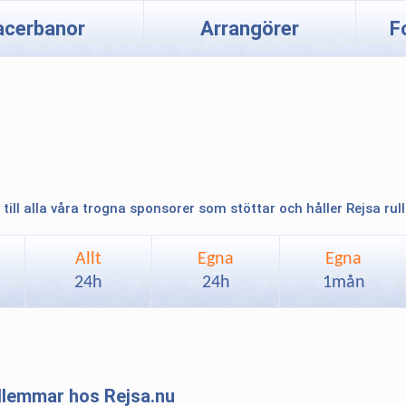
acerbanor
Arrangörer
F
 till alla våra trogna sponsorer som stöttar och håller Rejsa rul
Allt
Egna
Egna
24h
24h
1mån
edlemmar hos Rejsa.nu