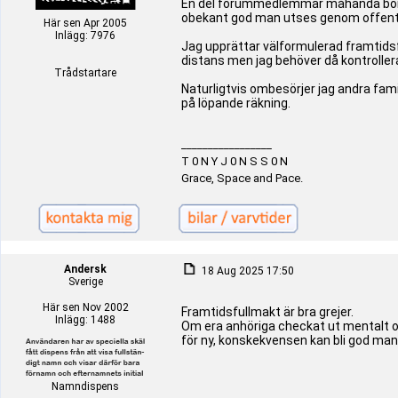
En del forummedlemmar måhända börjar
obekant god man utses genom offent
Här sen Apr 2005
Inlägg: 7976
Jag upprättar välformulerad framtids
distans men jag behöver då kontrollera
Trådstartare
Naturligtvis ombesörjer jag andra fa
på löpande räkning.
_________________
T 0 N Y J 0 N S S 0 N
Grace, Space and Pace.
Andersk
18 Aug 2025 17:50
Sverige
Här sen Nov 2002
Framtidsfullmakt är bra grejer.
Inlägg: 1488
Om era anhöriga checkat ut mentalt o
för ny, konskekvensen kan bli god man
Namndispens