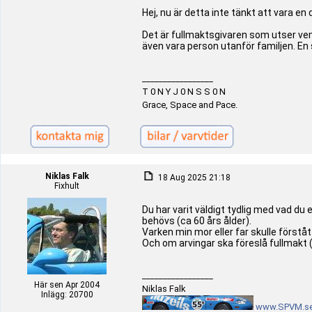
Hej, nu är detta inte tänkt att vara e
Det är fullmaktsgivaren som utser vem
även vara person utanför familjen. En 
_________________
T 0 N Y J 0 N S S 0 N
Grace, Space and Pace.
Niklas Falk
18 Aug 2025 21:18
Fixhult
Du har varit väldigt tydlig med vad du 
behövs (ca 60 års ålder).
Varken min mor eller far skulle förstå
Och om arvingar ska föreslå fullmakt 
_________________
Här sen Apr 2004
Niklas Falk
Inlägg: 20700
www.SPVM.s