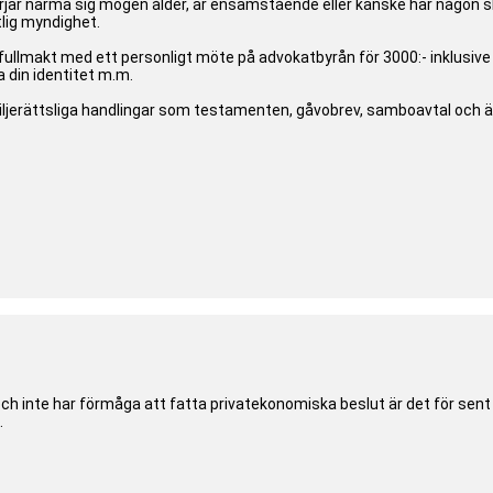
 närma sig mogen ålder, är ensamstående eller kanske har någon slag
lig myndighet.
fullmakt med ett personligt möte på advokatbyrån för 3000:- inklusi
 din identitet m.m.
miljerättsliga handlingar som testamenten, gåvobrev, samboavtal och 
ch inte har förmåga att fatta privatekonomiska beslut är det för sen
.