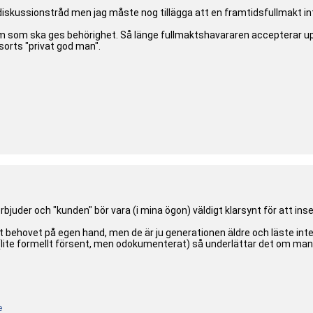
n diskussionstråd men jag måste nog tillägga att en framtidsfullmakt in
 som ska ges behörighet. Så länge fullmaktshavararen accepterar uppdr
sorts "privat god man".
erbjuder och "kunden" bör vara (i mina ögon) väldigt klarsynt för att in
tt behovet på egen hand, men de är ju generationen äldre och läste inte
(lite formellt försent, men odokumenterat) så underlättar det om man
e