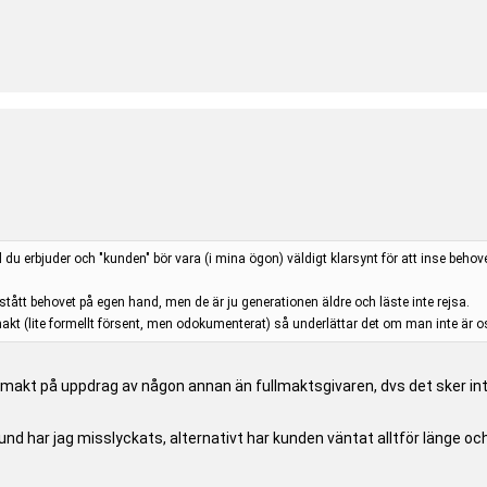
d du erbjuder och "kunden" bör vara (i mina ögon) väldigt klarsynt för att inse beho
rstått behovet på egen hand, men de är ju generationen äldre och läste inte rejsa.
akt (lite formellt försent, men odokumenterat) så underlättar det om man inte är 
fullmakt på uppdrag av någon annan än fullmaktsgivaren, dvs det sker i
kund har jag misslyckats, alternativt har kunden väntat alltför länge o