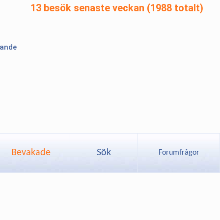
13 besök senaste veckan (1988 totalt)
lande
Bevakade
Sök
Forumfrågor