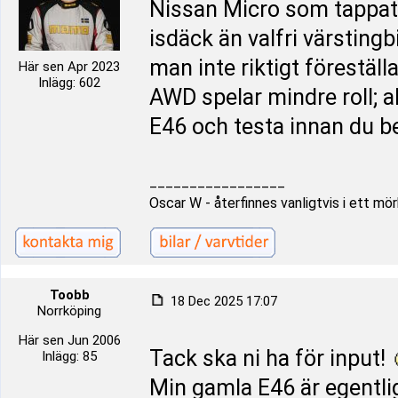
Nissan Micro som tappat e
isdäck än valfri värsting
man inte riktigt föreställ
Här sen Apr 2023
Inlägg: 602
AWD spelar mindre roll; all
E46 och testa innan du be
_________________
Oscar W - återfinnes vanligtvis i ett m
Toobb
18 Dec 2025 17:07
Norrköping
Här sen Jun 2006
Tack ska ni ha för input!
Inlägg: 85
Min gamla E46 är egentli