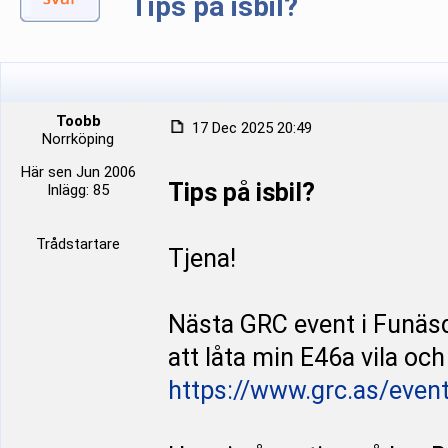
Tips på isbil?
Toobb
17 Dec 2025 20:49
Norrköping
Här sen Jun 2006
Tips på isbil?
Inlägg: 85
Trådstartare
Tjena!
Nästa GRC event i Funäsd
att låta min E46a vila oc
https://www.grc.as/even