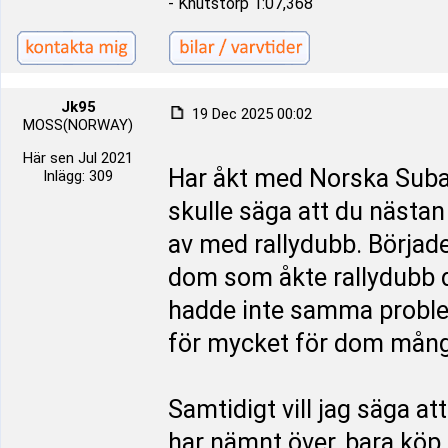
- Knutstorp 1:07,368
Jk95
19 Dec 2025 00:02
MOSS(NORWAY)
Här sen Jul 2021
Har åkt med Norska Subar
Inlägg: 309
skulle säga att du nästan
av med rallydubb. Började
dom som åkte rallydubb
hadde inte samma problem
för mycket för dom mång
Samtidigt vill jag säga at
har nämnt över, bara köp 