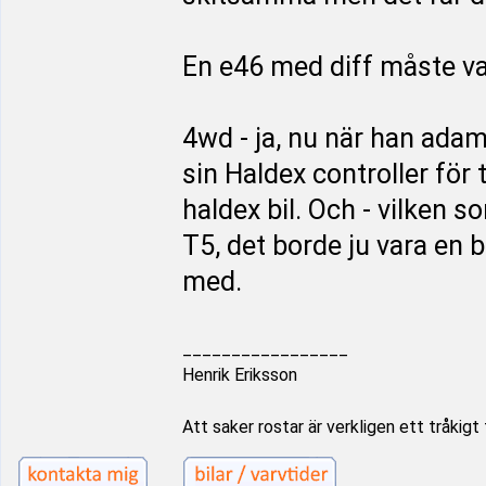
En e46 med diff måste var
4wd - ja, nu när han ada
sin Haldex controller för 
haldex bil. Och - vilken s
T5, det borde ju vara en 
med.
_________________
Henrik Eriksson
Att saker rostar är verkligen ett tråkigt 