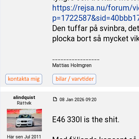
https://rejsa.nu/forum/v
p=1722587&sid=40bbb1
Den tuffar på svinbra, de
plocka bort så mycket vik
_________________
Mattias Holmgren
alindquist
08 Jan 2026 09:20
Rättvik
E46 330I is the shit.
Här sen Jul 2011