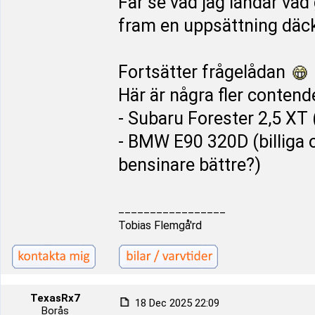
Får se vad jag landar vad 
fram en uppsättning däc
Fortsätter frågelådan
Här är några fler contende
- Subaru Forester 2,5 XT
- BMW E90 320D (billiga oc
bensinare bättre?)
_________________
Tobias Flemgå'rd
TexasRx7
18 Dec 2025 22:09
Borås