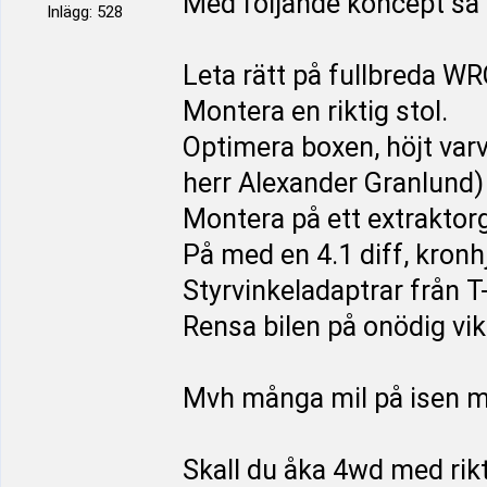
Med följande koncept så 
Inlägg: 528
Leta rätt på fullbreda WR
Montera en riktig stol.
Optimera boxen, höjt va
herr Alexander Granlund)
Montera på ett extraktorgr
På med en 4.1 diff, kronh
Styrvinkeladaptrar från T
Rensa bilen på onödig vik
Mvh många mil på isen med
Skall du åka 4wd med rik