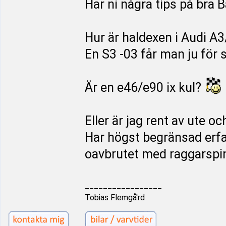
Har ni några tips på bra 
Hur är haldexen i Audi A3
En S3 -03 får man ju för s
Är en e46/e90 ix kul?
Eller är jag rent av ute o
Har högst begränsad erfar
oavbrutet med raggarspi
_________________
Tobias Flemgå'rd