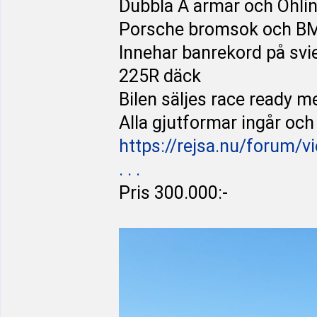
Dubbla A armar och Öhli
Porsche bromsok och B
Innehar banrekord på svi
225R däck
Bilen säljes race ready me
Alla gjutformar ingår och
https://rejsa.nu/forum/v
. . .
Pris 300.000:-