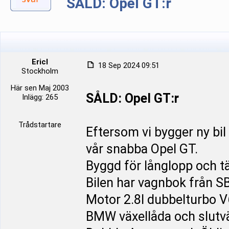
SÅLD: Opel GT:r
Ericl
18 Sep 2024 09:51
Stockholm
Här sen Maj 2003
SÅLD: Opel GT:r
Inlägg: 265
Trådstartare
Eftersom vi bygger ny bil 
vår snabba Opel GT.
Byggd för långlopp och t
Bilen har vagnbok från S
Motor 2.8l dubbelturbo V
BMW växellåda och slutvä