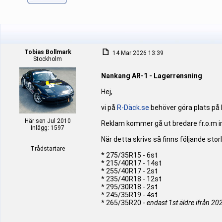
Tobias Bollmark
14 Mar 2026 13:39
Stockholm
Nankang AR-1 - Lagerrensning
Hej,
vi på
R-Däck.se
behöver göra plats på l
Här sen Jul 2010
Reklam kommer gå ut bredare fr.o.m 
Inlägg: 1597
När detta skrivs så finns följande storle
Trådstartare
* 275/35R15 - 6st
* 215/40R17 - 14st
* 255/40R17 - 2st
* 235/40R18 - 12st
* 295/30R18 - 2st
* 245/35R19 - 4st
* 265/35R20 -
endast 1st äldre ifrån 20