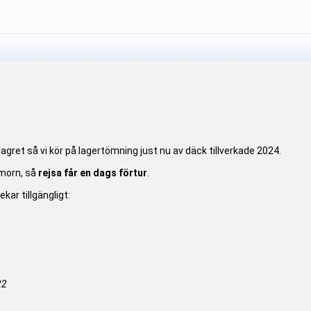
agret så vi kör på lagertömning just nu av däck tillverkade 2024.
imorn, så
rejsa får en dags förtur
.
kar tillgängligt:
22