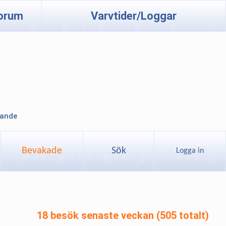
orum
Varvtider/Loggar
lande
Bevakade
Sök
Logga in
18 besök senaste veckan (505 totalt)