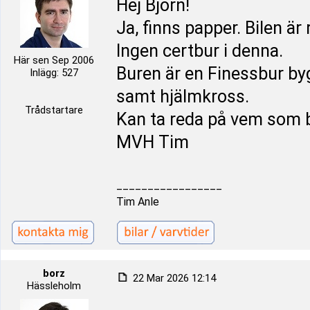
Hej Björn!
Ja, finns papper. Bilen är
Ingen certbur i denna.
Här sen Sep 2006
Buren är en Finessbur by
Inlägg: 527
samt hjälmkross.
Trådstartare
Kan ta reda på vem som b
MVH Tim
_________________
Tim Anle
borz
22 Mar 2026 12:14
Hässleholm