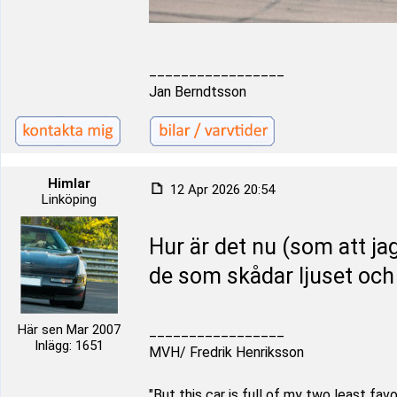
_________________
Jan Berndtsson
Himlar
12 Apr 2026 20:54
Linköping
Hur är det nu (som att jag i
de som skådar ljuset och 
Här sen Mar 2007
_________________
Inlägg: 1651
MVH/ Fredrik Henriksson
"But this car is full of my two least fa