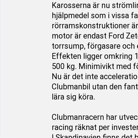
Karosserna är nu ströml
hjälpmedel som i vissa fa
rörramskonstruktioner är t
motor är endast Ford Z
torrsump, förgasare och e
Effekten ligger omkring 1
500 kg. Minimivikt med fö
Nu är det inte accelerat
Clubmanbil utan den fanta
lära sig köra.
Clubmanracern har utveck
racing räknat per investe
I Skandinavien finns det 