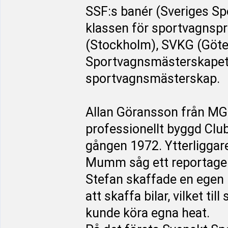
SSF:s banér (Sveriges Sp
klassen för sportvagnspro
(Stockholm), SVKG (Göt
Sportvagnsmästerskapet 
sportvagnsmästerskap.
Allan Göransson från MGC
professionellt byggd Clu
gången 1972. Ytterliggare
Mumm såg ett reportage i
Stefan skaffade en egen
att skaffa bilar, vilket ti
kunde köra egna heat.