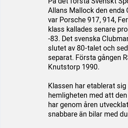
På det första Svenskt Sp
Allans Mallock den enda C
var Porsche 917, 914, Fer
klass kallades senare p
-83. Det svenska Clubman
slutet av 80-talet och s
separat. Första gången R
Knutstorp 1990.
Klassen har etablerat si
hemligheten med att den 
har genom åren utvecklats
snabbare än bilar med du