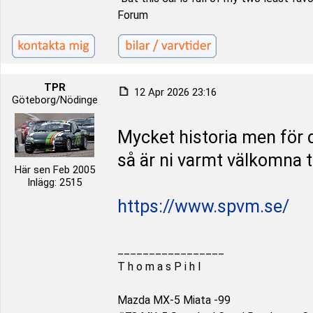
Forum
TPR
12 Apr 2026 23:16
Göteborg/Nödinge
Mycket historia men för 
så är ni varmt välkomna t
Här sen Feb 2005
Inlägg: 2515
https://www.spvm.se/
_________________
T h o m a s P i h l
Mazda MX-5 Miata -99