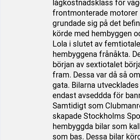
lågkostnadsklass för vä
frontmonterade motorer s
grundade sig på det befi
körde med hembyggen oc
Lola i slutet av femtiota
hembyggena frånåkta. De n
början av sextiotalet bör
fram. Dessa var då så om
gata. Bilarna utvecklades
endast avseddda för banra
Samtidigt som Clubmanreg
skapade Stockholms Spor
hembyggda bilar som kal
som bas. Dessa bilar kör