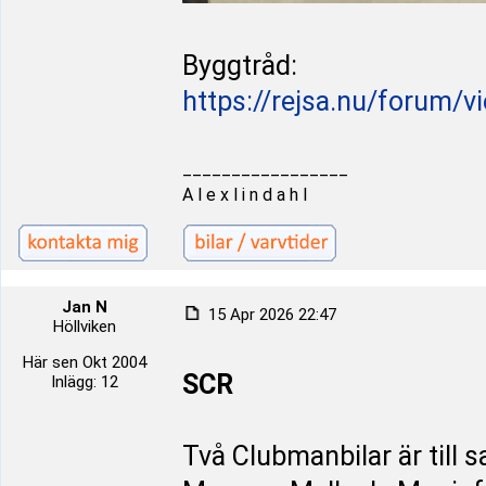
Byggtråd:
https://rejsa.nu/forum/v
_________________
A l e x l i n d a h l
Jan N
15 Apr 2026 22:47
Höllviken
Här sen Okt 2004
SCR
Inlägg: 12
Två Clubmanbilar är till