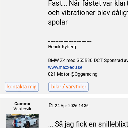
Fast... När fästet var klar
och vibrationer blev dåli
spolar.
_________________
Henrik Ryberg
BMW Z4 med S55B30 DCT Sponsrad a
www.maxxecu.se
021 Motor @Oggeracing
Cammo
24 Apr 2026 14:36
Västervik
... Så jag fick en snilleblixt