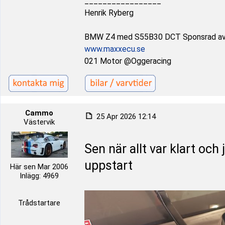
_________________
Henrik Ryberg
BMW Z4 med S55B30 DCT Sponsrad a
www.maxxecu.se
021 Motor @Oggeracing
Cammo
25 Apr 2026 12:14
Västervik
Sen när allt var klart oc
uppstart
Här sen Mar 2006
Inlägg: 4969
Trådstartare