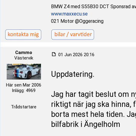
BMW Z4 med S55B30 DCT Sponsrad a
www.maxxecu.se
021 Motor @Oggeracing
Cammo
01 Jun 2026 20:16
Västervik
Uppdatering.
Här sen Mar 2006
Inlägg: 4969
Jag har tagit beslut om n
riktigt när jag ska hinna,
Trådstartare
borta mest hela tiden. J
bilfabrik i Ängelholm