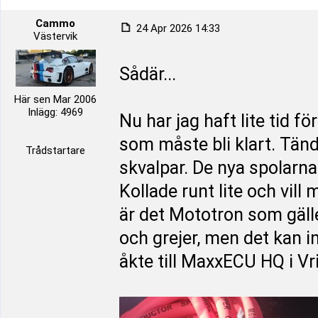
Cammo
24 Apr 2026 14:33
Västervik
Sådär...
Här sen Mar 2006
Inlägg: 4969
Nu har jag haft lite tid f
som måste bli klart. Tän
Trådstartare
skvalpar. De nya spolarna 
Kollade runt lite och vill 
är det Mototron som gäller
och grejer, men det kan i
åkte till MaxxECU HQ i Vr