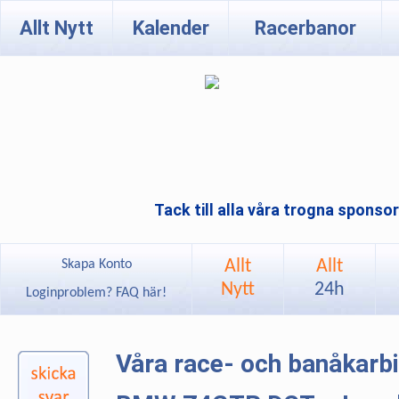
Allt Nytt
Kalender
Racerbanor
Tack till alla våra trogna sponso
Allt
Allt
Skapa Konto
Nytt
24h
Loginproblem? FAQ här!
Våra race- och banåkarb