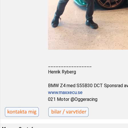
_________________
Henrik Ryberg
BMW Z4 med S55B30 DCT Sponsrad a
www.maxxecu.se
021 Motor @Oggeracing