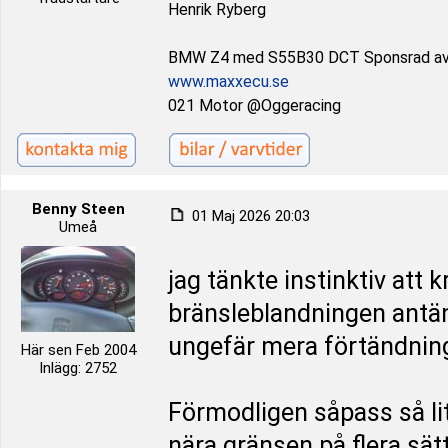
Henrik Ryberg
BMW Z4 med S55B30 DCT Sponsrad a
www.maxxecu.se
021 Motor @Oggeracing
Benny Steen
01 Maj 2026 20:03
Umeå
jag tänkte instinktiv att 
bränsleblandningen antän
ungefär mera förtändnin
Här sen Feb 2004
Inlägg: 2752
Förmodligen såpass så lit
nära gränsen på flera sätt