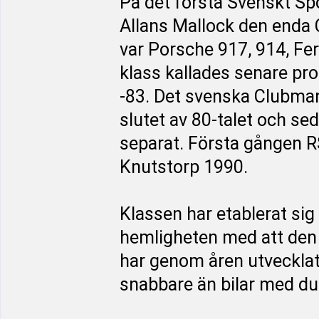
På det första Svenskt Sp
Allans Mallock den enda C
var Porsche 917, 914, Fer
klass kallades senare p
-83. Det svenska Clubman
slutet av 80-talet och s
separat. Första gången R
Knutstorp 1990.
Klassen har etablerat si
hemligheten med att den 
har genom åren utvecklats
snabbare än bilar med du