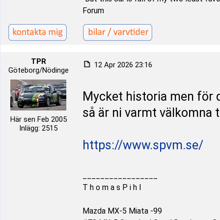
Forum
TPR
12 Apr 2026 23:16
Göteborg/Nödinge
Mycket historia men för 
så är ni varmt välkomna t
Här sen Feb 2005
Inlägg: 2515
https://www.spvm.se/
_________________
T h o m a s P i h l
Mazda MX-5 Miata -99