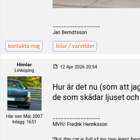
_________________
Jan Berndtsson
Himlar
12 Apr 2026 20:54
Linköping
Hur är det nu (som att jag i
de som skådar ljuset och 
Här sen Mar 2007
_________________
Inlägg: 1651
MVH/ Fredrik Henriksson
"But this car is full of my two least fa