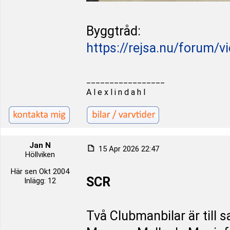
Byggtråd:
https://rejsa.nu/forum/v
_________________
A l e x l i n d a h l
Jan N
15 Apr 2026 22:47
Höllviken
Här sen Okt 2004
SCR
Inlägg: 12
Två Clubmanbilar är till