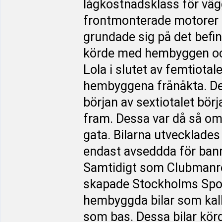
lågkostnadsklass för vä
frontmonterade motorer s
grundade sig på det befi
körde med hembyggen oc
Lola i slutet av femtiota
hembyggena frånåkta. De n
början av sextiotalet bör
fram. Dessa var då så om
gata. Bilarna utvecklades
endast avseddda för banra
Samtidigt som Clubmanreg
skapade Stockholms Spor
hembyggda bilar som kal
som bas. Dessa bilar kör