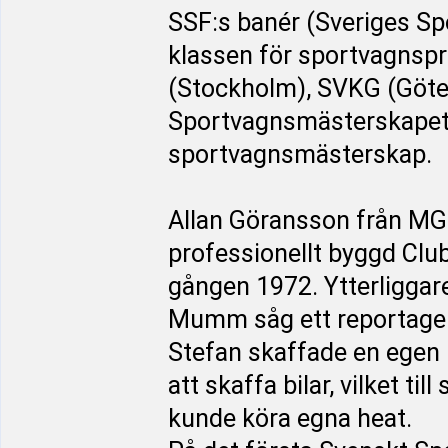
SSF:s banér (Sveriges Sp
klassen för sportvagnspro
(Stockholm), SVKG (Göt
Sportvagnsmästerskapet 
sportvagnsmästerskap.
Allan Göransson från MGC
professionellt byggd Clu
gången 1972. Ytterliggare
Mumm såg ett reportage i
Stefan skaffade en egen
att skaffa bilar, vilket ti
kunde köra egna heat.