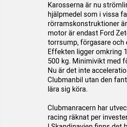
Karosserna är nu ströml
hjälpmedel som i vissa fa
rörramskonstruktioner är t
motor är endast Ford Z
torrsump, förgasare och e
Effekten ligger omkring 1
500 kg. Minimivikt med fö
Nu är det inte accelerat
Clubmanbil utan den fanta
lära sig köra.
Clubmanracern har utveck
racing räknat per investe
I Skandinavien finns det 