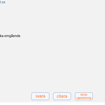
t.se
.
baka omgående.