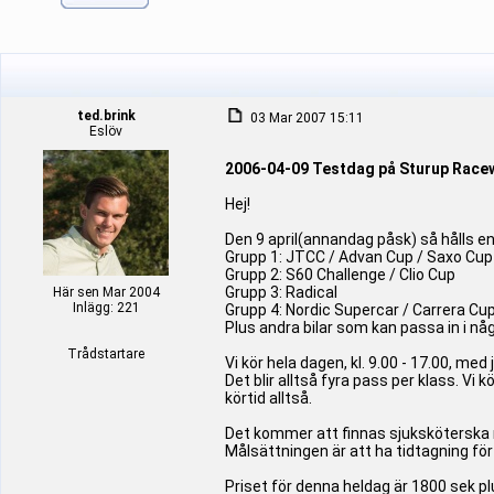
ted.brink
03 Mar 2007 15:11
Eslöv
2006-04-09 Testdag på Sturup Race
Hej!
Den 9 april(annandag påsk) så hålls 
Grupp 1: JTCC / Advan Cup / Saxo Cup
Grupp 2: S60 Challenge / Clio Cup
Grupp 3: Radical
Här sen Mar 2004
Inlägg: 221
Grupp 4: Nordic Supercar / Carrera Cu
Plus andra bilar som kan passa in i nå
Trådstartare
Vi kör hela dagen, kl. 9.00 - 17.00, m
Det blir alltså fyra pass per klass. V
körtid alltså.
Det kommer att finnas sjuksköterska 
Målsättningen är att ha tidtagning fö
Priset för denna heldag är 1800 sek 