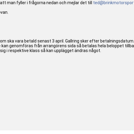
t man fyller i frågorna nedan och mejlar det till
ted@brinkmotorspor
ovan.
som ska vara betald senast 3 april. Gallring sker efter betalningsdatum
 kan genomföras från arrangörens sida så betalas hela beloppet till
g i respektive klass så kan upplägget ändras något.