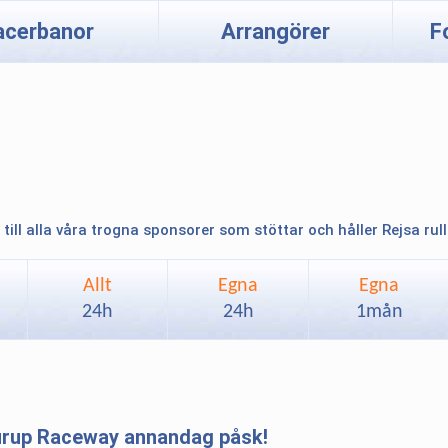
acerbanor
Arrangörer
F
 till alla våra trogna sponsorer som stöttar och håller Rejsa rul
Allt
Egna
Egna
24h
24h
1mån
urup Raceway annandag påsk!