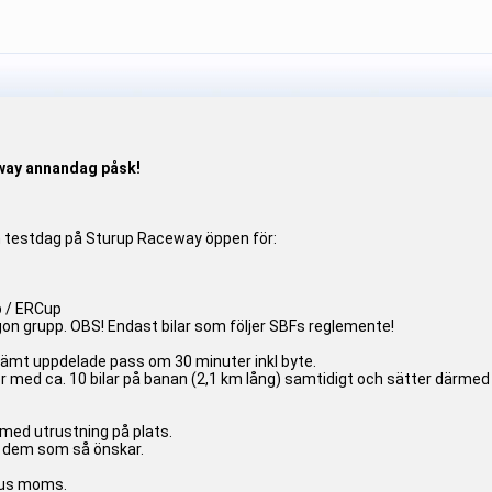
way annandag påsk!
en testdag på Sturup Raceway öppen för:
p / ERCup
gon grupp. OBS! Endast bilar som följer SBFs reglemente!
ed jämt uppdelade pass om 30 minuter inkl byte.
i kör med ca. 10 bilar på banan (2,1 km lång) samtidigt och sätter därme
med utrustning på plats.
r dem som så önskar.
plus moms.