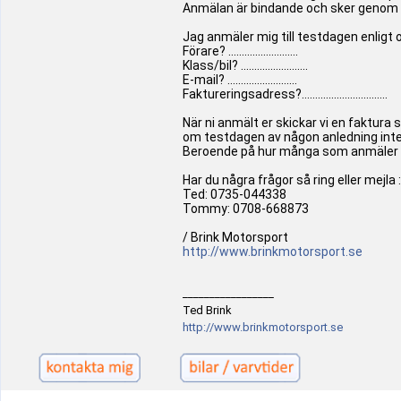
Anmälan är bindande och sker genom at
Jag anmäler mig till testdagen enligt 
Förare? ..........................
Klass/bil? .........................
E-mail? ..........................
Faktureringsadress?................................
När ni anmält er skickar vi en faktura 
om testdagen av någon anledning inte
Beroende på hur många som anmäler si
Har du några frågor så ring eller mejla :
Ted: 0735-044338
Tommy: 0708-668873
/ Brink Motorsport
http://www.brinkmotorsport.se
_________________
Ted Brink
http://www.brinkmotorsport.se