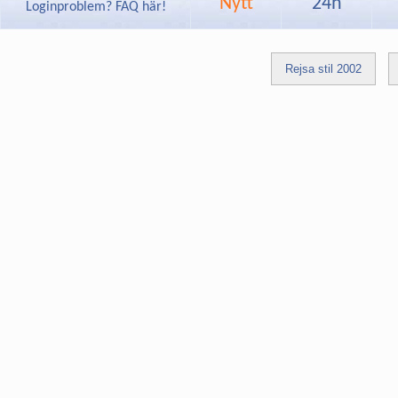
Nytt
24h
Loginproblem? FAQ här!
Rejsa stil 2002