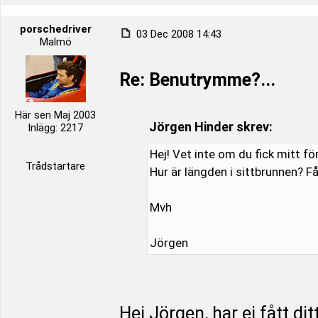
porschedriver
03 Dec 2008 14:43
Malmö
Re: Benutrymme?...
Här sen Maj 2003
Jörgen Hinder skrev:
Inlägg: 2217
Hej! Vet inte om du fick mitt f
Trådstartare
Hur är längden i sittbrunnen? 
Mvh
Jörgen
Hej Jörgen, har ej fått d