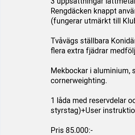
3 uppsättningar lättmetal
Rengdäcken knappt använd
(fungerar utmärkt till Klu
Tvåvägs ställbara Konid
flera extra fjädrar medfölj
Mekbockar i aluminium, 
cornerweighting.
1 låda med reservdelar och
styrstag)+User instruktio
Pris 85.000:-