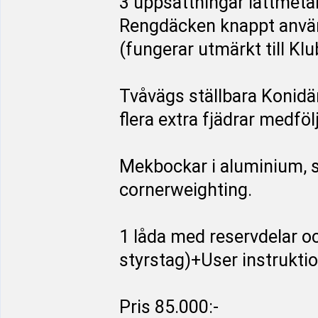
3 uppsättningar lättmetal
Rengdäcken knappt använd
(fungerar utmärkt till Klu
Tvåvägs ställbara Konid
flera extra fjädrar medfölj
Mekbockar i aluminium, 
cornerweighting.
1 låda med reservdelar och
styrstag)+User instruktio
Pris 85.000:-