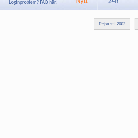
Nytt
24h
Loginproblem? FAQ här!
Rejsa stil 2002