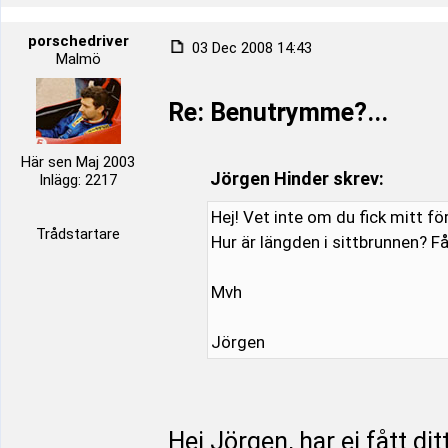
porschedriver
03 Dec 2008 14:43
Malmö
Re: Benutrymme?...
Här sen Maj 2003
Jörgen Hinder skrev:
Inlägg: 2217
Hej! Vet inte om du fick mitt f
Trådstartare
Hur är längden i sittbrunnen? 
Mvh
Jörgen
Hej Jörgen, har ej fått d