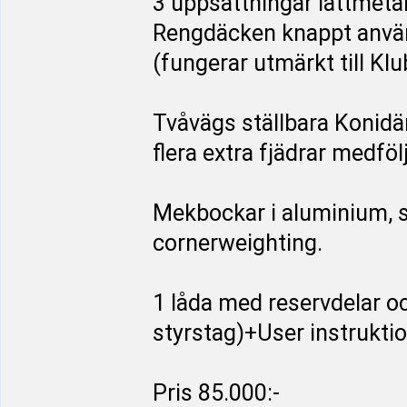
3 uppsättningar lättmetal
Rengdäcken knappt använd
(fungerar utmärkt till Klu
Tvåvägs ställbara Konid
flera extra fjädrar medfölj
Mekbockar i aluminium, 
cornerweighting.
1 låda med reservdelar och
styrstag)+User instruktio
Pris 85.000:-