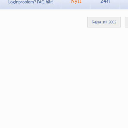
Nytt
24h
Loginproblem? FAQ här!
Rejsa stil 2002