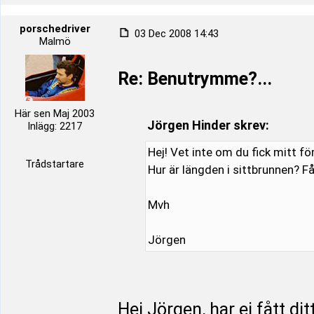
porschedriver
03 Dec 2008 14:43
Malmö
Re: Benutrymme?...
Här sen Maj 2003
Jörgen Hinder skrev:
Inlägg: 2217
Hej! Vet inte om du fick mitt f
Trådstartare
Hur är längden i sittbrunnen? 
Mvh
Jörgen
Hej Jörgen, har ej fått d