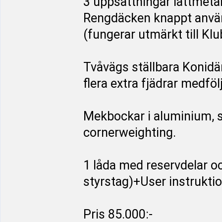
3 uppsättningar lättmetal
Rengdäcken knappt använd
(fungerar utmärkt till Klu
Tvåvägs ställbara Konid
flera extra fjädrar medfölj
Mekbockar i aluminium, 
cornerweighting.
1 låda med reservdelar och
styrstag)+User instruktio
Pris 85.000:-