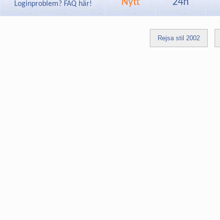
Nytt
24h
Loginproblem? FAQ här!
Rejsa stil 2002