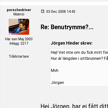
porschedriver
03 Dec 2008 14:43
Malmö
Re: Benutrymme?...
Här sen Maj 2003
Jörgen Hinder skrev:
Inlägg: 2217
Hej! Vet inte om du fick mitt f
Trådstartare
Hur är längden i sittbrunnen? 
Mvh
Jörgen
Hej Jörgen, har ej fått d